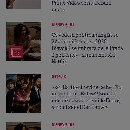
Prime Video ce nu trebuie
ratată
DISNEY PLUS
Ce vedem pe streaming între
27 iulie și 2 august 2026:
Diavolul se îmbracă de la Prada
18
2 pe Disney+ și mari noutăți
Netflix
NETFLIX
Josh Hartnett revine pe Netflix
în thrillerul „Below”! Noutăți
majore despre premiile Emmy
și noul serial Dan Brown
DISNEY PLUS