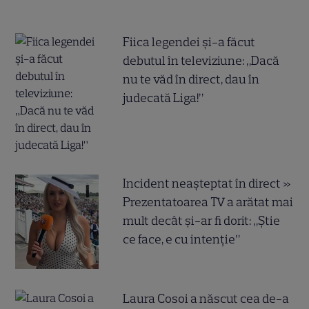
Fiica legendei și-a făcut
debutul în televiziune: „Dacă
nu te văd în direct, dau în
judecată Liga!”
Incident neașteptat în direct »
Prezentatoarea TV a arătat mai
mult decât și-ar fi dorit: „Știe
ce face, e cu intenție”
Laura Cosoi a născut cea de-a