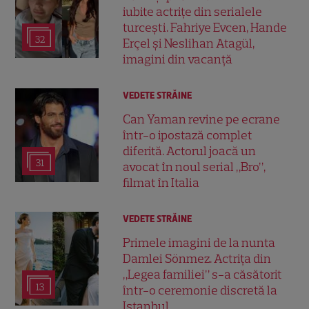
iubite actrițe din serialele
turcești. Fahriye Evcen, Hande
32
Erçel și Neslihan Atagül,
imagini din vacanță
VEDETE STRĂINE
Can Yaman revine pe ecrane
într-o ipostază complet
diferită. Actorul joacă un
31
avocat în noul serial „Bro”,
filmat în Italia
VEDETE STRĂINE
Primele imagini de la nunta
Damlei Sönmez. Actrița din
„Legea familiei” s-a căsătorit
13
într-o ceremonie discretă la
Istanbul