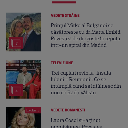
VEDETE STRĂINE
Prințul Mirko al Bulgariei se
căsătorește cu dr. Marta Embid.
Povestea de dragoste începută
7
într-un spital din Madrid
TELEVIZIUNE
Trei cupluri revin la „Insula
Iubirii – Reuniuni”. Ce se
întâmplă când se întâlnesc din
4
nou cu Radu Vâlcan
VEDETE ROMÂNEŞTI
Exclusiv
Laura Cosoi și-a ținut
promisiunea. Povestea