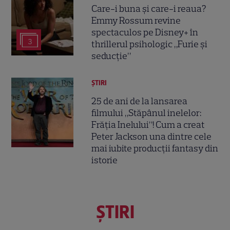
Care-i buna și care-i reaua?
Emmy Rossum revine
spectaculos pe Disney+ în
3
thrillerul psihologic „Furie și
seducție”
ȘTIRI
25 de ani de la lansarea
filmului „Stăpânul inelelor:
Frăția Inelului”! Cum a creat
Peter Jackson una dintre cele
mai iubite producții fantasy din
istorie
ŞTIRI