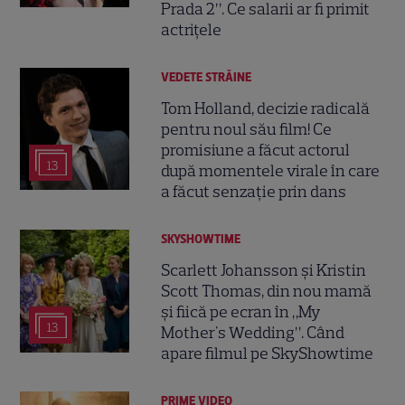
Prada 2”. Ce salarii ar fi primit
actrițele
VEDETE STRĂINE
Tom Holland, decizie radicală
pentru noul său film! Ce
promisiune a făcut actorul
13
după momentele virale în care
a făcut senzație prin dans
SKYSHOWTIME
Scarlett Johansson și Kristin
Scott Thomas, din nou mamă
și fiică pe ecran în „My
13
Mother's Wedding”. Când
apare filmul pe SkyShowtime
PRIME VIDEO