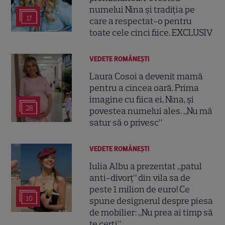
numelui Nina și tradiția pe
17
care a respectat-o pentru
toate cele cinci fiice. EXCLUSIV
VEDETE ROMÂNEŞTI
Laura Cosoi a devenit mamă
pentru a cincea oară. Prima
imagine cu fiica ei, Nina, și
28
povestea numelui ales. „Nu mă
satur să o privesc”
VEDETE ROMÂNEŞTI
Iulia Albu a prezentat „patul
anti-divorț” din vila sa de
peste 1 milion de euro! Ce
10
spune designerul despre piesa
de mobilier: „Nu prea ai timp să
te cerți”