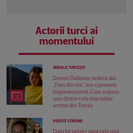
Actorii turci ai
momentului
SERIALE TURCEŞTI
Demet Özdemir, vedeta din
„Fata din vis”, are o poveste
impresionantă. Cum a ajuns
12
una dintre cele mai iubite
actrițe din Turcia
VEDETE STRĂINE
Cum își petrec vara cele mai