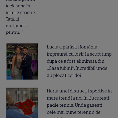
Lucia a părăsit România
împreună cu Iosif, la scurt timp
după ce a fost eliminată din
„Casa iubirii”. Incredibil unde
au plecat cei doi
Harta unei distracții sportive în
mare trend la noi în București:
padle tennis. Unde găsești
cele mai bune terenuri de