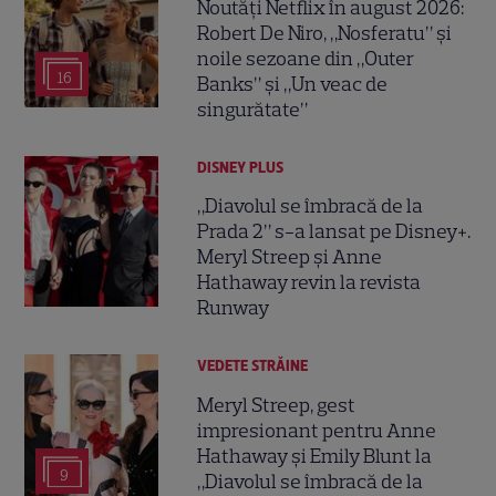
Noutăți Netflix în august 2026:
Robert De Niro, „Nosferatu” și
noile sezoane din „Outer
16
Banks” și „Un veac de
singurătate”
DISNEY PLUS
„Diavolul se îmbracă de la
Prada 2” s-a lansat pe Disney+.
Meryl Streep și Anne
Hathaway revin la revista
Runway
VEDETE STRĂINE
Meryl Streep, gest
impresionant pentru Anne
Hathaway și Emily Blunt la
9
„Diavolul se îmbracă de la