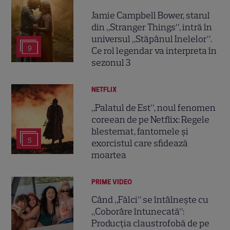
Jamie Campbell Bower, starul
din „Stranger Things”, intră în
universul „Stăpânul Inelelor”.
9
Ce rol legendar va interpreta în
sezonul 3
NETFLIX
„Palatul de Est”, noul fenomen
coreean de pe Netflix: Regele
blestemat, fantomele și
5
exorcistul care sfidează
moartea
PRIME VIDEO
Când „Fălci” se întâlnește cu
„Coborâre întunecată”:
Producția claustrofobă de pe