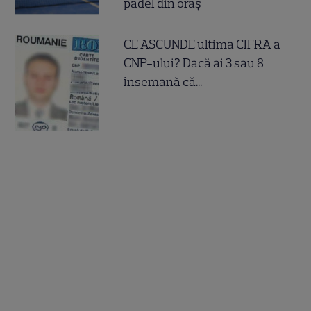
padel din oraș
CE ASCUNDE ultima CIFRA a
CNP-ului? Dacă ai 3 sau 8
însemană că...