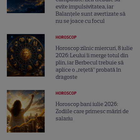
evite impulsivitatea, iar
Balanțele sunt avertizate să
nu se joace cu focul
HOROSCOP
Horoscop zilnic miercuri, 8 iulie
2026: Leului îi merge totul din
plin, iar Berbecul trebuie să
aplice o „rețetă” probată în
dragoste
HOROSCOP
Horoscop bani iulie 2026:
Zodiile care primesc măriri de
salariu