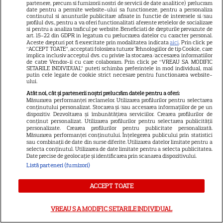
partenere, precum si furnizorii nostri de servicii de date analitice) prelucram
Franța din cauza incendiilor.
date pentru a permite website-ului sa functioneze, pentru a personaliza
13
continutul si anunturile publicitare afisate in functie de interesele si/sau
Mesajul dramatic al actorului:
profilul dvs., pentru a va oferi functionalitati aferente retelelor de socializare
„Nu știm dacă va supraviețui”
si pentru a analiza traficul pe website. Beneficiati de drepturile prevazute de
art. 15-22 din GDPR in legatura cu prelucrarea datelor cu caracter personal.
Aceste drepturi pot fi exercitate prin modalitatea indicata
aici
. Prin click pe
“ACCEPT TOATE”, acceptati folosirea tuturor Tehnologiilor de tip Cookie, care
implica inclusiv acceptul dvs. cu privire la stocarea/accesarea informatiilor
de catre Vendor-ii cu care colaboram. Prin click pe “VREAU SA MODIFIC
SETARILE INDIVIDUAL” puteti schimba preferintele in mod individual, mai
putin cele legate de cookie strict necesare pentru functionarea website-
ului.
Atât noi, cât și partenerii noștri prelucrăm datele pentru a oferi:
Măsurarea performanței reclamelor. Utilizarea profilurilor pentru selectarea
conținutului personalizat. Stocarea și/sau accesarea informațiilor de pe un
dispozitiv. Dezvoltarea și îmbunătățirea serviciilor. Crearea profilurilor de
conținut personalizat. Utilizarea profilurilor pentru selectarea publicității
personalizate. Crearea profilurilor pentru publicitate personalizată.
Măsurarea performanței conținutului. Înțelegerea publicului prin statistici
Despre Tvmania
sau combinații de date din surse diferite. Utilizarea datelor limitate pentru a
selecta conținutul. Utilizarea de date limitate pentru a selecta publicitatea.
Contact
Date precise de geolocație și identificarea prin scanarea dispozitivului.
Listă parteneri (furnizori)
Contacte televiziuni
Abonamente
ACCEPT TOATE
Publicitate
VREAU SA MODIFIC SETARILE INDIVIDUAL
Termeni și condiții