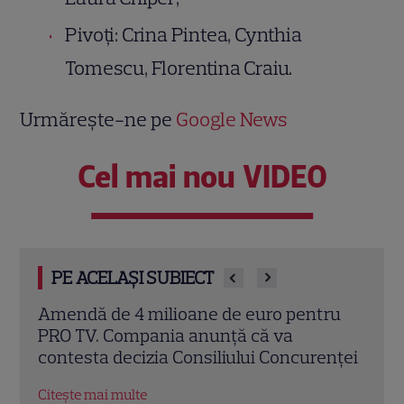
Pivoţi: Crina Pintea, Cynthia
Tomescu, Florentina Craiu.
Urmărește-ne pe
Google News
Cel mai nou VIDEO
PE ACELAȘI SUBIECT
ru
„Vara iubirii” continuă la DIVA! Filme
Eva 
romantice în premieră și povești de
sezo
nței
dragoste de văzut în august
la K
Citește mai multe
Citeș