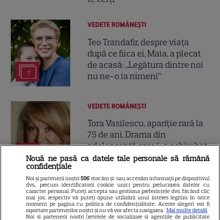
VEDETE ROMÂNEŞTI
Teo Trandafir, despre viața
după ce fiica ei, Maia, a plecat
de acasă: „Legătura dintre noi
7
nu ne-o ia nimeni”
VEDETE ROMÂNEŞTI
Tora Vasilescu, apariție rară la
75 de ani. Drama din
adolescență care i-a schimbat
24
viața
Nouă ne pasă ca datele tale personale să rămână
confidențiale
Noi și partenerii noștri
596
stocăm și/sau accesăm informații pe dispozitivul
dvs., precum identificatorii cookie unici pentru prelucrarea datelor cu
VEDETE STRĂINE
caracter personal. Puteți accepta sau gestiona preferințele dvs. făcând clic
mai jos, respectiv vă puteți opune utilizării unui interes legitim în orice
George și Amal Clooney,
moment pe pagina cu politica de confidențialitate. Aceste alegeri vor fi
raportate partenerilor noștri și nu vă vor afecta navigarea.
Mai multe detalii
evacuați din locuința lor din
Noi si partenerii nostri (retelele de socializare si agentiile de publicitate