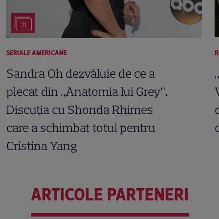
21
SERIALE AMERICANE
R
Sandra Oh dezvăluie de ce a
plecat din „Anatomia lui Grey”.
Discuția cu Shonda Rhimes
care a schimbat totul pentru
Cristina Yang
ARTICOLE PARTENERI