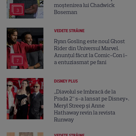
moștenirea lui Chadwick
3
Boseman
VEDETE STRĂINE
Ryan Gosling este noul Ghost
Rider din Universul Marvel.
Anunțul făcut la Comic-Con i-
7
a entuziasmat pe fani
DISNEY PLUS
„Diavolul se îmbracă de la
Prada 2” s-a lansat pe Disney+.
Meryl Streep și Anne
Hathaway revin la revista
Runway
VEDETE STRĂINE