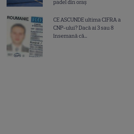
padel din oraș
CE ASCUNDE ultima CIFRA a
CNP-ului? Dacă ai 3 sau 8
însemană că...