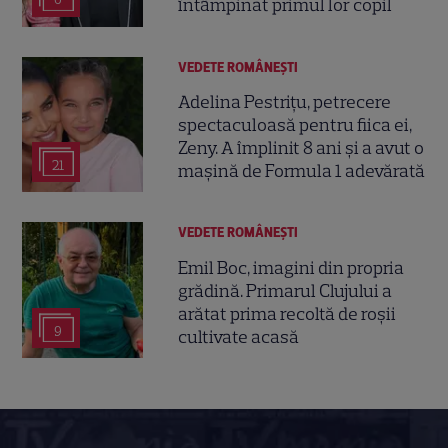
întâmpinat primul lor copil
VEDETE ROMÂNEŞTI
Adelina Pestrițu, petrecere
spectaculoasă pentru fiica ei,
Zeny. A împlinit 8 ani și a avut o
21
mașină de Formula 1 adevărată
VEDETE ROMÂNEŞTI
Emil Boc, imagini din propria
grădină. Primarul Clujului a
arătat prima recoltă de roșii
9
cultivate acasă