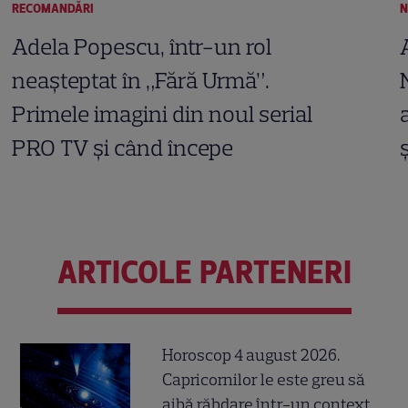
RECOMANDĂRI
N
Adela Popescu, într-un rol
neașteptat în „Fără Urmă”.
Primele imagini din noul serial
PRO TV și când începe
ARTICOLE PARTENERI
Horoscop 4 august 2026.
Capricornilor le este greu să
aibă răbdare într-un context