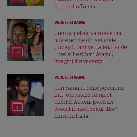
actrițe din Turcia
VEDETE STRĂINE
Cum își petrec vara cele mai
iubite actrițe din serialele
turcești. Fahriye Evcen, Hande
32
Erçel și Neslihan Atagül,
imagini din vacanță
VEDETE STRĂINE
Can Yaman revine pe ecrane
într-o ipostază complet
diferită. Actorul joacă un
31
avocat în noul serial „Bro”,
filmat în Italia