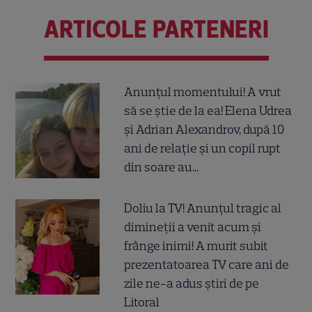
ARTICOLE PARTENERI
Anunțul momentului! A vrut
să se știe de la ea! Elena Udrea
și Adrian Alexandrov, după 10
ani de relație și un copil rupt
din soare au...
Doliu la TV! Anunțul tragic al
dimineții a venit acum și
frânge inimi! A murit subit
prezentatoarea TV care ani de
zile ne-a adus știri de pe
Litoral