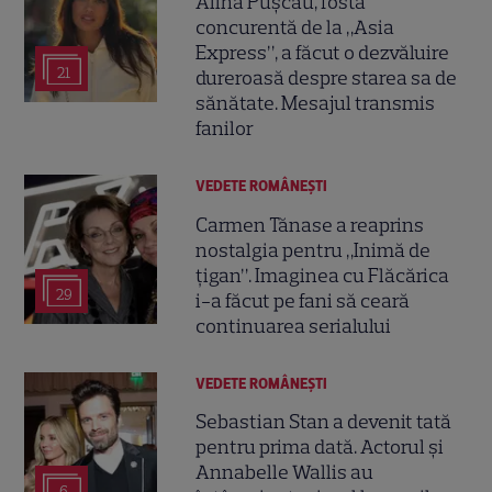
Alina Pușcău, fosta
concurentă de la „Asia
Express”, a făcut o dezvăluire
21
dureroasă despre starea sa de
sănătate. Mesajul transmis
fanilor
VEDETE ROMÂNEŞTI
Carmen Tănase a reaprins
nostalgia pentru „Inimă de
țigan”. Imaginea cu Flăcărica
29
i-a făcut pe fani să ceară
continuarea serialului
VEDETE ROMÂNEŞTI
Sebastian Stan a devenit tată
pentru prima dată. Actorul și
Annabelle Wallis au
6