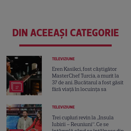
DIN ACEEAȘI CATEGORIE
TELEVIZIUNE
Eren Kasikci, fost câștigător
MasterChef Turcia, a murit la
37 de ani. Bucătarul a fost găsit
17
fără viață în locuința sa
TELEVIZIUNE
Trei cupluri revin la „Insula
Iubirii – Reuniuni”. Ce se
întâmplă când se întâlnesc din