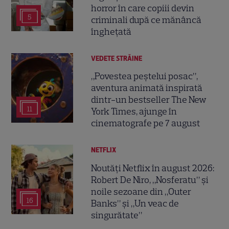
horror în care copiii devin
5
criminali după ce mănâncă
înghețată
VEDETE STRĂINE
„Povestea peștelui posac”,
aventura animată inspirată
dintr-un bestseller The New
11
York Times, ajunge în
cinematografe pe 7 august
NETFLIX
Noutăți Netflix în august 2026:
Robert De Niro, „Nosferatu” și
noile sezoane din „Outer
16
Banks” și „Un veac de
singurătate”