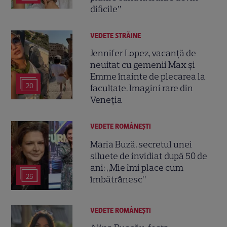
dificile”
VEDETE STRĂINE
Jennifer Lopez, vacanță de
neuitat cu gemenii Max și
Emme înainte de plecarea la
20
facultate. Imagini rare din
Veneția
VEDETE ROMÂNEŞTI
Maria Buză, secretul unei
siluete de invidiat după 50 de
ani: „Mie îmi place cum
25
îmbătrânesc”
VEDETE ROMÂNEŞTI