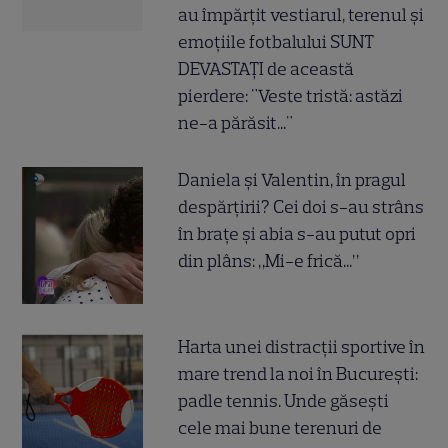
au împărțit vestiarul, terenul și
emoțiile fotbalului SUNT
DEVASTAȚI de această
pierdere: "Veste tristă: astăzi
ne-a părăsit..."
Daniela și Valentin, în pragul
despărțirii? Cei doi s-au strâns
în brațe și abia s-au putut opri
din plâns: „Mi-e frică...”
Harta unei distracții sportive în
mare trend la noi în București:
padle tennis. Unde găsești
cele mai bune terenuri de