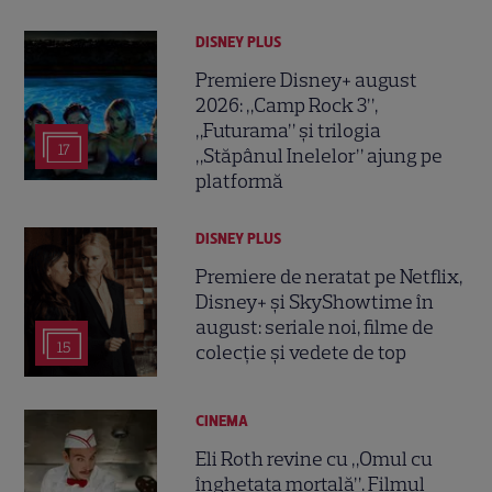
DISNEY PLUS
Premiere Disney+ august
2026: „Camp Rock 3”,
„Futurama” și trilogia
17
„Stăpânul Inelelor” ajung pe
platformă
DISNEY PLUS
Premiere de neratat pe Netflix,
Disney+ și SkyShowtime în
august: seriale noi, filme de
15
colecție și vedete de top
CINEMA
Eli Roth revine cu „Omul cu
înghețata mortală”. Filmul