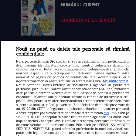
NUMĂRUL CURENT
ABONEAZA-TE LA REVISTĂ
Nouă ne pasă ca datele tale personale să rămână
Libertatea
confidențiale
Libertatea pentru femei
Noi și partenerii noștri
596
stocăm și/sau accesăm informații pe dispozitivul
dvs., precum identificatorii cookie unici pentru prelucrarea datelor cu
GSP
caracter personal. Puteți accepta sau gestiona preferințele dvs. făcând clic
mai jos, respectiv vă puteți opune utilizării unui interes legitim în orice
Știri mondene
moment pe pagina cu politica de confidențialitate. Aceste alegeri vor fi
raportate partenerilor noștri și nu vă vor afecta navigarea.
Mai multe detalii
Noi si partenerii nostri (retelele de socializare si agentiile de publicitate
Avantaje
partenere, precum si furnizorii nostri de servicii de date analitice) prelucram
date pentru a permite website-ului sa functioneze, pentru a personaliza
Elle
continutul si anunturile publicitare afisate in functie de interesele si/sau
profilul dvs., pentru a va oferi functionalitati aferente retelelor de socializare
Unica
si pentru a analiza traficul pe website. Beneficiati de drepturile prevazute de
art. 15-22 din GDPR in legatura cu prelucrarea datelor cu caracter personal.
Retete practice
Aceste drepturi pot fi exercitate prin modalitatea indicata
aici
. Prin click pe
“ACCEPT TOATE”, acceptati folosirea tuturor Tehnologiilor de tip Cookie, care
implica inclusiv acceptul dvs. cu privire la stocarea/accesarea informatiilor
de catre Vendor-ii cu care colaboram. Prin click pe “VREAU SA MODIFIC
SETARILE INDIVIDUAL” puteti schimba preferintele in mod individual, mai
URMĂREȘTE-NE PE
putin cele legate de cookie strict necesare pentru functionarea website-