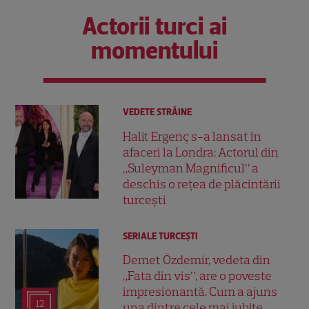
Actorii turci ai
momentului
VEDETE STRĂINE
Halit Ergenç s-a lansat în
afaceri la Londra: Actorul din
„Suleyman Magnificul” a
deschis o rețea de plăcintării
turcești
SERIALE TURCEŞTI
Demet Özdemir, vedeta din
„Fata din vis”, are o poveste
impresionantă. Cum a ajuns
12
una dintre cele mai iubite