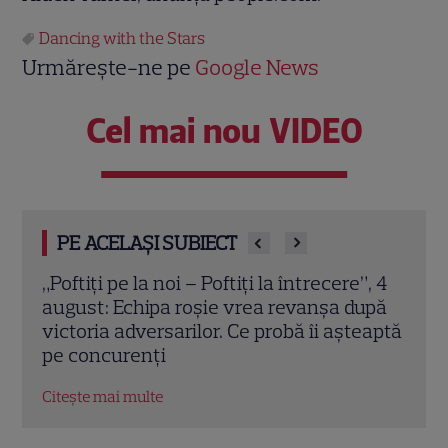
Dancing with the Stars
Urmărește-ne pe
Google News
Cel mai nou VIDEO
PE ACELAȘI SUBIECT
”, 4
Grila TV de toamnă 2026: toate
Schi
upă
premierele confirmate la Pro TV și
Sezo
eaptă
Antena 1. Ce show-uri și seriale revin din
șans
septembrie
Citeș
Citește mai multe