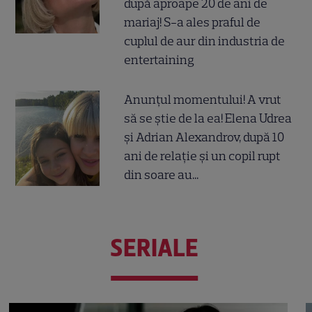
după aproape 20 de ani de
mariaj! S-a ales praful de
cuplul de aur din industria de
entertaining
Anunțul momentului! A vrut
să se știe de la ea! Elena Udrea
și Adrian Alexandrov, după 10
ani de relație și un copil rupt
din soare au...
SERIALE