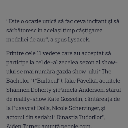
“Este o ocazie unică să fac ceva incitant şi să
sărbătoresc în acelaşi timp câştigarea
medaliei de aur”, a spus Lysacek.
Printre cele 11 vedete care au acceptat să
participe la cel de-al zecelea sezon al show-
ului se mai numără gazda show-ului “The
Bachelor” (“Burlacul”), Jake Pavelka, actriţele
Shannen Doherty şi Pamela Anderson, starul
de reality-show Kate Gosselin, cântăreaţa de
la Pussycat Dolls, Nicole Scherzinger, şi
actorul din serialul “Dinastia Tudorilor”,
Aiden Turner, anunţă people.com.