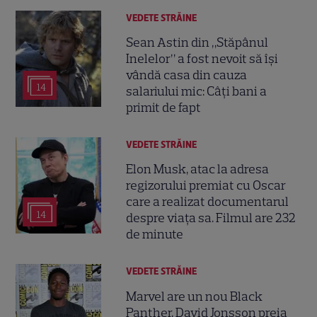
VEDETE STRĂINE
Sean Astin din „Stăpânul
Inelelor” a fost nevoit să își
vândă casa din cauza
14
salariului mic: Câți bani a
primit de fapt
VEDETE STRĂINE
Elon Musk, atac la adresa
regizorului premiat cu Oscar
care a realizat documentarul
14
despre viața sa. Filmul are 232
de minute
VEDETE STRĂINE
Marvel are un nou Black
Panther. David Jonsson preia