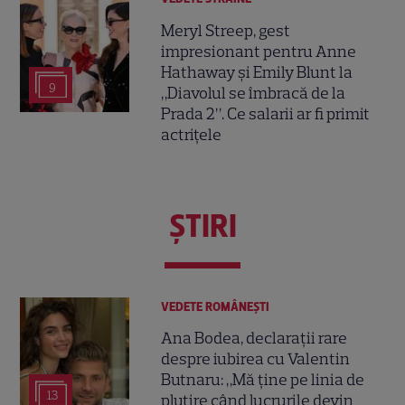
Meryl Streep, gest
impresionant pentru Anne
Hathaway și Emily Blunt la
9
„Diavolul se îmbracă de la
Prada 2”. Ce salarii ar fi primit
actrițele
ŞTIRI
VEDETE ROMÂNEŞTI
Ana Bodea, declarații rare
despre iubirea cu Valentin
Butnaru: „Mă ține pe linia de
13
plutire când lucrurile devin