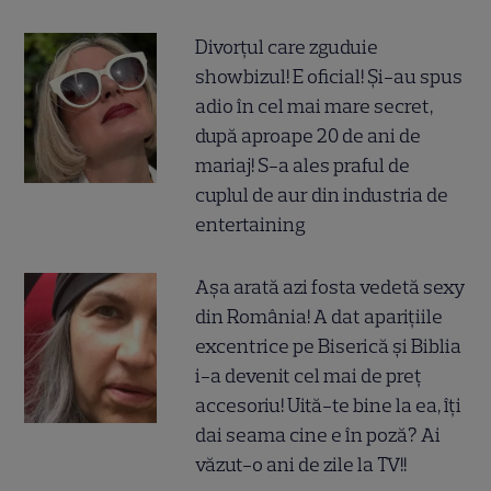
Divorțul care zguduie
showbizul! E oficial! Și-au spus
adio în cel mai mare secret,
după aproape 20 de ani de
mariaj! S-a ales praful de
cuplul de aur din industria de
entertaining
Așa arată azi fosta vedetă sexy
din România! A dat aparițiile
excentrice pe Biserică și Biblia
i-a devenit cel mai de preț
accesoriu! Uită-te bine la ea, îți
dai seama cine e în poză? Ai
văzut-o ani de zile la TV!!