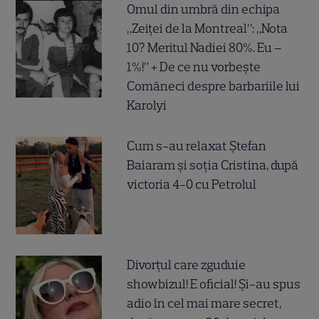
Omul din umbră din echipa
„Zeiței de la Montreal”: „Nota
10? Meritul Nadiei 80%. Eu –
1%!” + De ce nu vorbește
Comăneci despre barbariile lui
Karolyi
Cum s-au relaxat Ștefan
Baiaram și soția Cristina, după
victoria 4-0 cu Petrolul
Divorțul care zguduie
showbizul! E oficial! Și-au spus
adio în cel mai mare secret,