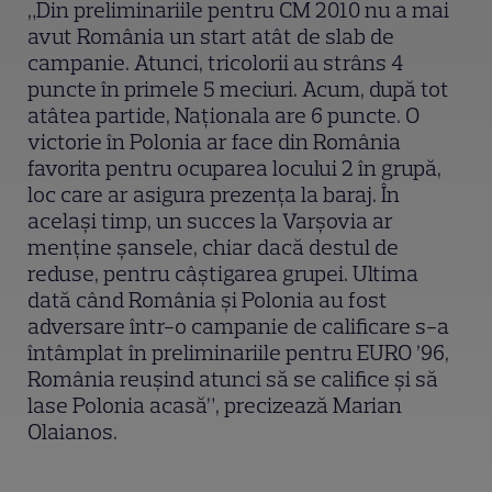
„Din preliminariile pentru CM 2010 nu a mai
avut România un start atât de slab de
campanie. Atunci, tricolorii au strâns 4
puncte în primele 5 meciuri. Acum, după tot
atâtea partide, Naţionala are 6 puncte. O
victorie în Polonia ar face din România
favorita pentru ocuparea locului 2 în grupă,
loc care ar asigura prezenţa la baraj. În
acelaşi timp, un succes la Varşovia ar
menţine şansele, chiar dacă destul de
reduse, pentru câştigarea grupei. Ultima
dată când România şi Polonia au fost
adversare într-o campanie de calificare s-a
întâmplat în preliminariile pentru EURO ’96,
România reuşind atunci să se califice şi să
lase Polonia acasă”, precizează Marian
Olaianos.