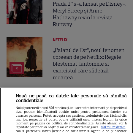
Prada 2” s-a lansat pe Disney+.
Meryl Streep și Anne
Hathaway revin la revista
Runway
NETFLIX
„Palatul de Est”, noul fenomen
coreean de pe Netflix: Regele
blestemat, fantomele și
5
exorcistul care sfidează
moartea
PRIME VIDEO
Nouă ne pasă ca datele tale personale să rămână
confidențiale
Când „Fălci” se întâlnește cu
Noi și partenerii noștri
596
stocăm și/sau accesăm informații pe dispozitivul
„Coborâre întunecată”:
dvs., precum identificatorii cookie unici pentru prelucrarea datelor cu
caracter personal. Puteți accepta sau gestiona preferințele dvs. făcând clic
Producția claustrofobă de pe
mai jos, respectiv vă puteți opune utilizării unui interes legitim în orice
Prime Video ce nu trebuie
moment pe pagina cu politica de confidențialitate. Aceste alegeri vor fi
raportate partenerilor noștri și nu vă vor afecta navigarea.
Mai multe detalii
ratată
Noi si partenerii nostri (retelele de socializare si agentiile de publicitate