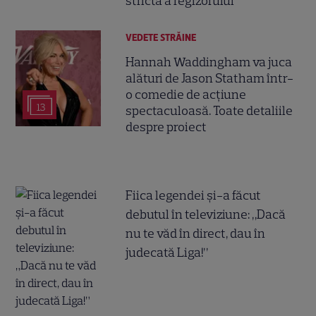
strictă a regizorului
VEDETE STRĂINE
Hannah Waddingham va juca
alături de Jason Statham într-
o comedie de acțiune
13
spectaculoasă. Toate detaliile
despre proiect
Fiica legendei și-a făcut
debutul în televiziune: „Dacă
nu te văd în direct, dau în
judecată Liga!”