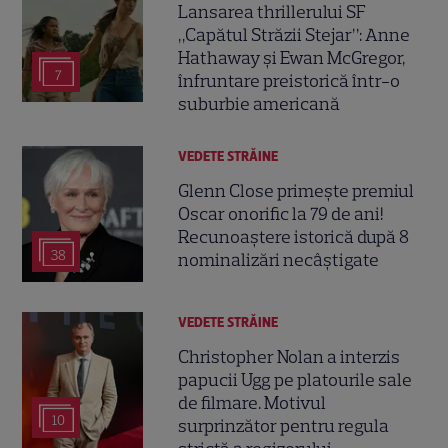
Lansarea thrillerului SF
„Capătul Străzii Stejar”: Anne
Hathaway și Ewan McGregor,
7
înfruntare preistorică într-o
suburbie americană
VEDETE STRĂINE
Glenn Close primește premiul
Oscar onorific la 79 de ani!
Recunoaștere istorică după 8
38
nominalizări necâștigate
VEDETE STRĂINE
Christopher Nolan a interzis
papucii Ugg pe platourile sale
de filmare. Motivul
10
surprinzător pentru regula