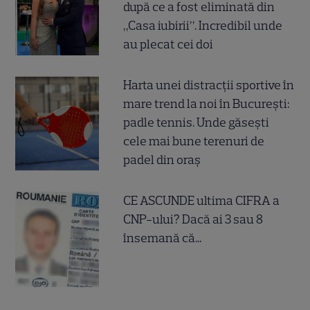
după ce a fost eliminată din
„Casa iubirii”. Incredibil unde
au plecat cei doi
Harta unei distracții sportive în
mare trend la noi în București:
padle tennis. Unde găsești
cele mai bune terenuri de
padel din oraș
CE ASCUNDE ultima CIFRA a
CNP-ului? Dacă ai 3 sau 8
însemană că...