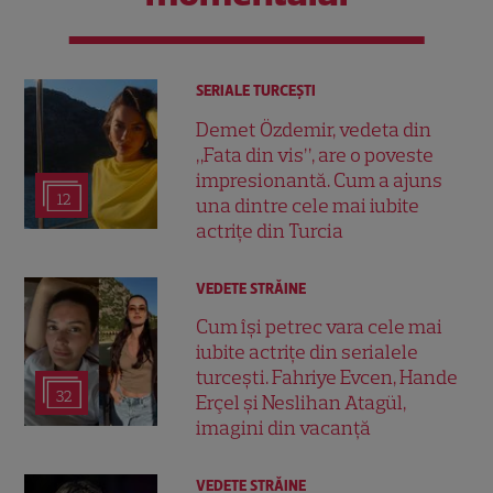
SERIALE TURCEŞTI
Demet Özdemir, vedeta din
„Fata din vis”, are o poveste
impresionantă. Cum a ajuns
12
una dintre cele mai iubite
actrițe din Turcia
VEDETE STRĂINE
Cum își petrec vara cele mai
iubite actrițe din serialele
turcești. Fahriye Evcen, Hande
32
Erçel și Neslihan Atagül,
imagini din vacanță
VEDETE STRĂINE