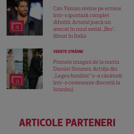
Can Yaman revine pe ecrane
într-o ipostază complet
diferită. Actorul joacă un
31
avocat în noul serial „Bro”,
filmat în Italia
VEDETE STRĂINE
Primele imagini de la nunta
Damlei Sönmez. Actrița din
„Legea familiei” s-a căsătorit
13
într-o ceremonie discretă la
Istanbul
ARTICOLE PARTENERI