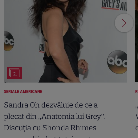
21
SERIALE AMERICANE
R
Sandra Oh dezvăluie de ce a
plecat din „Anatomia lui Grey”.
Discuția cu Shonda Rhimes