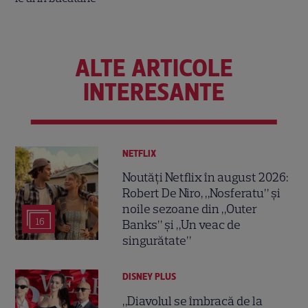
ALTE ARTICOLE
INTERESANTE
NETFLIX
Noutăți Netflix în august 2026:
Robert De Niro, „Nosferatu” și
noile sezoane din „Outer
16
Banks” și „Un veac de
singurătate”
DISNEY PLUS
„Diavolul se îmbracă de la