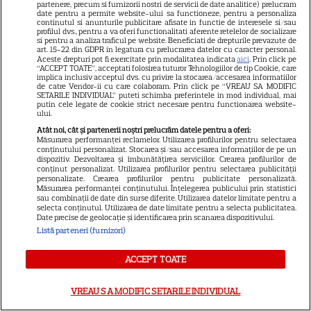
partenere, precum si furnizorii nostri de servicii de date analitice) prelucram
date pentru a permite website-ului sa functioneze, pentru a personaliza
continutul si anunturile publicitare afisate in functie de interesele si/sau
DISNEY PLUS
profilul dvs., pentru a va oferi functionalitati aferente retelelor de socializare
si pentru a analiza traficul pe website. Beneficiati de drepturile prevazute de
art. 15-22 din GDPR in legatura cu prelucrarea datelor cu caracter personal.
Ce vedem pe streaming între
Aceste drepturi pot fi exercitate prin modalitatea indicata
aici
. Prin click pe
“ACCEPT TOATE”, acceptati folosirea tuturor Tehnologiilor de tip Cookie, care
27 iulie și 2 august 2026:
implica inclusiv acceptul dvs. cu privire la stocarea/accesarea informatiilor
Diavolul se îmbracă de la Prada
de catre Vendor-ii cu care colaboram. Prin click pe “VREAU SA MODIFIC
SETARILE INDIVIDUAL” puteti schimba preferintele in mod individual, mai
18
2 pe Disney+ și mari noutăți
putin cele legate de cookie strict necesare pentru functionarea website-
ului.
Netflix
Atât noi, cât și partenerii noștri prelucrăm datele pentru a oferi:
Măsurarea performanței reclamelor. Utilizarea profilurilor pentru selectarea
conținutului personalizat. Stocarea și/sau accesarea informațiilor de pe un
DISNEY PLUS
dispozitiv. Dezvoltarea și îmbunătățirea serviciilor. Crearea profilurilor de
conținut personalizat. Utilizarea profilurilor pentru selectarea publicității
Care-i buna și care-i reaua?
personalizate. Crearea profilurilor pentru publicitate personalizată.
Măsurarea performanței conținutului. Înțelegerea publicului prin statistici
Emmy Rossum revine
sau combinații de date din surse diferite. Utilizarea datelor limitate pentru a
selecta conținutul. Utilizarea de date limitate pentru a selecta publicitatea.
spectaculos pe Disney+ în
Date precise de geolocație și identificarea prin scanarea dispozitivului.
3
thrillerul psihologic „Furie și
Listă parteneri (furnizori)
seducție”
ACCEPT TOATE
PRIME VIDEO
VREAU SA MODIFIC SETARILE INDIVIDUAL
Ride or Die pe Prime Video.