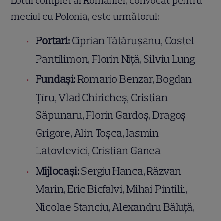
Lotul complet al României, convocat pentru
meciul cu Polonia, este următorul:
Portari:
Ciprian Tătăruşanu, Costel
Pantilimon, Florin Niţă, Silviu Lung
Fundaşi:
Romario Benzar, Bogdan
Ţîru, Vlad Chiricheş, Cristian
Săpunaru, Florin Gardoş, Dragoş
Grigore, Alin Toşca, Iasmin
Latovlevici, Cristian Ganea
Mijlocaşi:
Sergiu Hanca, Răzvan
Marin, Eric Bicfalvi, Mihai Pintilii,
Nicolae Stanciu, Alexandru Băluţă,