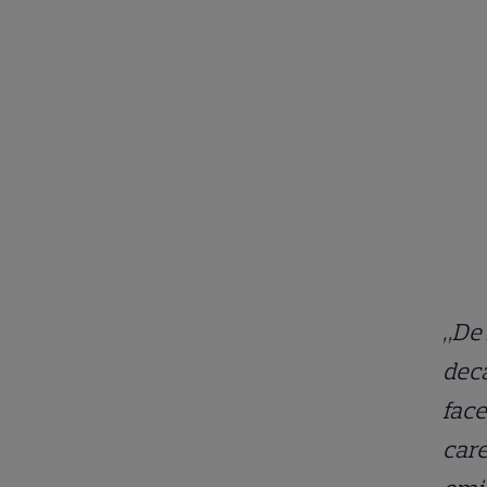
„De 
decâ
face
care