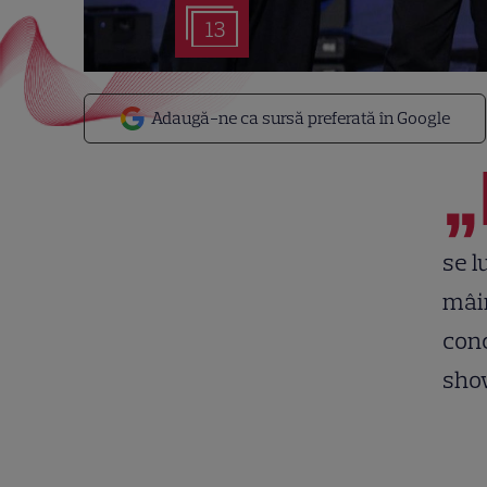
13
Adaugă-ne ca sursă preferată în Google
„
se l
mâin
conc
show