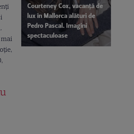
Courteney Cox, vacanță de
enți
lux în Mallorca alături de
i
Pedro Pascal. Imagini
.
spectaculoase
g mai
oție,
,
au