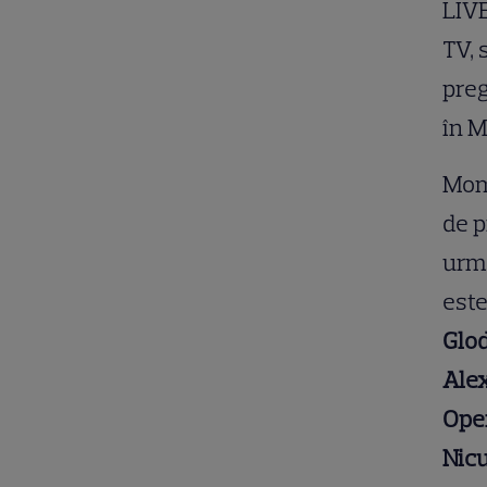
LIV
TV, 
preg
în M
Mome
de p
urm
este
Glod
Alex
Oper
Nicu