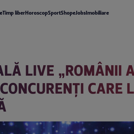
te
Timp liber
Horoscop
Sport
Shop
eJobs
Imobiliare
LĂ LIVE „ROMÂNII A
12 CONCURENȚI CARE
Ă