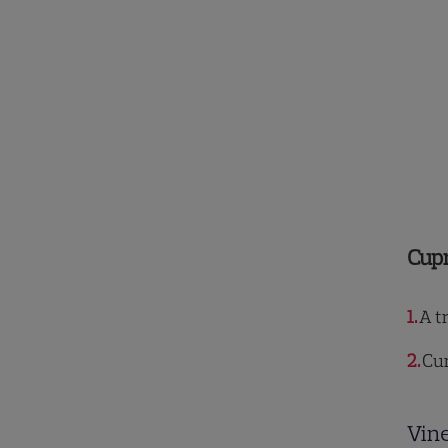
Cup
1
A t
2
Cum
Vine