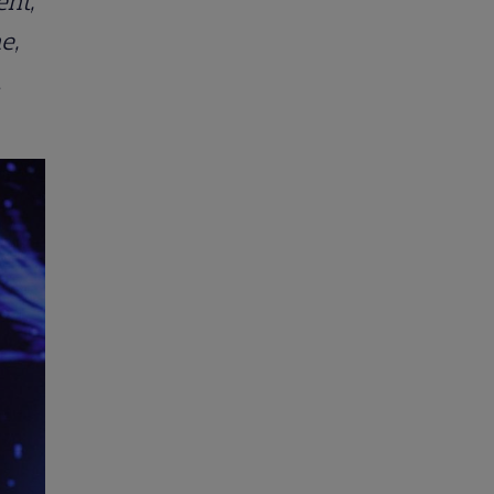
ent,
e,
a