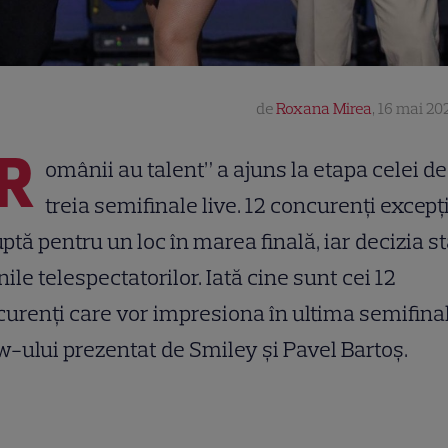
de
Roxana Mirea
,
16 mai 202
R
omânii au talent” a ajuns la etapa celei d
treia semifinale live. 12 concurenți excepț
uptă pentru un loc în marea finală, iar decizia st
ile telespectatorilor. Iată cine sunt cei 12
urenți care vor impresiona în ultima semifina
-ului prezentat de Smiley și Pavel Bartoș.