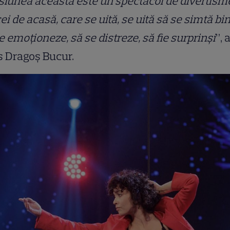
iunea aceasta este un spectacol de divertism
cei de acasă, care se uită, se uită să se simtă bin
e emoționeze, să se distreze, să fie surprinși
”, 
s Dragoș Bucur.