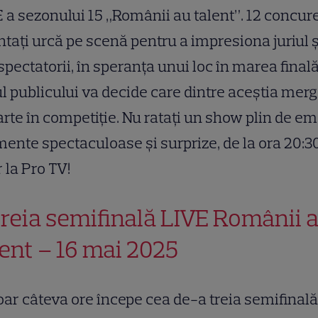
 a sezonului 15 „Românii au talent”. 12 concur
ntați urcă pe scenă pentru a impresiona juriul ș
spectatorii, în speranța unui loc în marea finală
l publicului va decide care dintre aceștia mer
rte în competiție. Nu ratați un show plin de em
nte spectaculoase și surprize, de la ora 20:30
 la Pro TV!
treia semifinală LIVE Românii 
lent – 16 mai 2025
oar câteva ore începe cea de-a treia semifinală