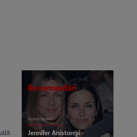
Recomandări
Vedete străine
nală
Jennifer Aniston și