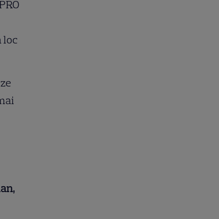
a PRO
 loc
ize
 mai
ian,