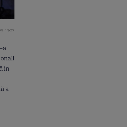
5, 13:27
e-a
ionali
ă în
lă a