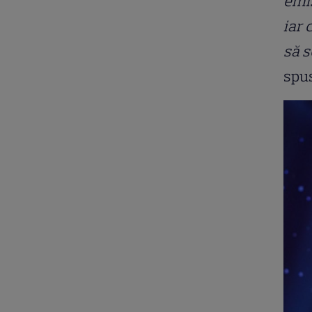
emis
iar 
să s
spu