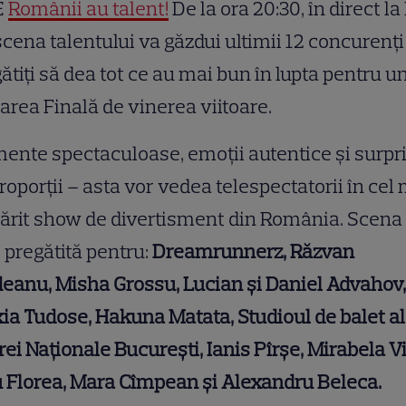
E
Românii au talent!
De la ora 20:30, în direct l
scena talentului va găzdui ultimii 12 concurenți
ătiți să dea tot ce au mai bun în lupta pentru un
area Finală de vinerea viitoare.
nte spectaculoase, emoții autentice și surpr
roporții – asta vor vedea telespectatorii în cel
ărit show de divertisment din România. Scena
 pregătită pentru:
Dreamrunnerz, Răzvan
eanu, Misha Grossu, Lucian și Daniel Advahov,
ia Tudose, Hakuna Matata, Studioul de balet al
ei Naționale București, Ianis Pîrșe, Mirabela V
 Florea, Mara Cîmpean și Alexandru Beleca.