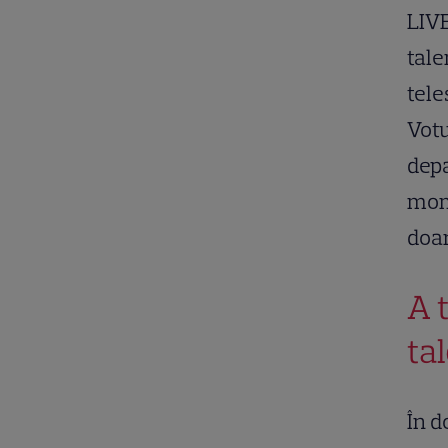
LIVE
tale
tele
Votu
depa
mome
doar
A 
ta
În d