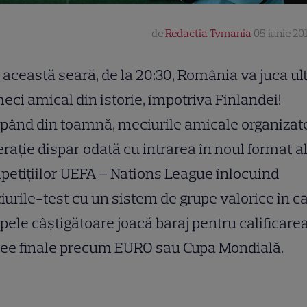
de
Redactia Tvmania
05 iunie 201
 această seară, de la 20:30, România va juca ul
eci amical din istorie, împotriva Finlandei!
pând din toamnă, meciurile amicale organizat
rație dispar odată cu intrarea în noul format a
etițiilor UEFA – Nations League înlocuind
urile-test cu un sistem de grupe valorice în c
pele câștigătoare joacă baraj pentru calificarea
nee finale precum EURO sau Cupa Mondială.