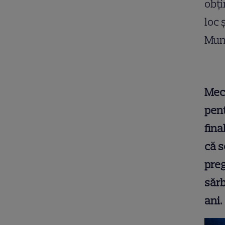
obți
loc 
Munt
Meci
pent
fina
că s
preg
sărb
ani.