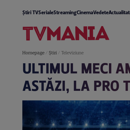
Știri TV
Seriale
Streaming
Cinema
Vedete
Actualita
Homepage
/
Știri
/
Televiziune
ULTIMUL MECI AM
ASTĂZI, LA PRO 