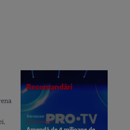
Recomandări
arena
Televiziune
i,
Amendă de 4 milioane de