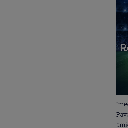
Imed
Pave
amic