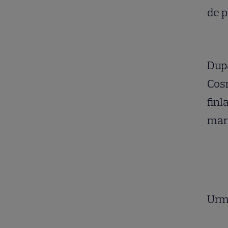
de p
După
Cosm
finl
marț
Urm