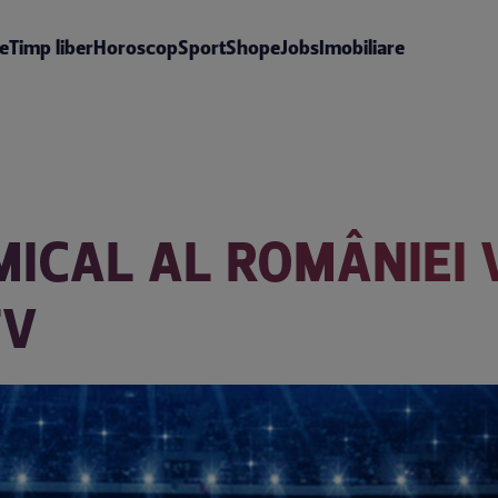
te
Timp liber
Horoscop
Sport
Shop
eJobs
Imobiliare
ICAL AL ROMÂNIEI V
TV