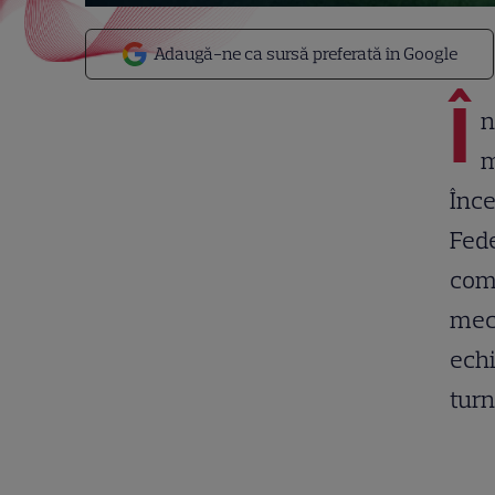
Adaugă-ne ca sursă preferată în Google
Î
n
m
Înce
Fede
comp
meci
echi
tur