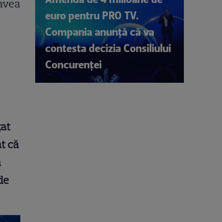
 avea
euro pentru PRO TV.
Compania anunță că va
contesta decizia Consiliului
Concurenței
țat
t că
a
de