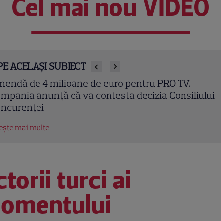
Cel mai nou VIDEO
PE ACELAȘI SUBIECT
ara iubirii” continuă la DIVA! Filme romantice în
emieră și povești de dragoste de văzut în august
tește mai multe
torii turci ai
omentului