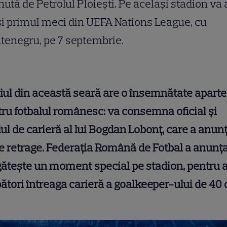
nută de Petrolul Ploiești. Pe același stadion va
și primul meci din UEFA Nations League, cu
enegru, pe 7 septembrie.
ul din această seară are o însemnătate aparte
ru fotbalul românesc: va consemna oficial și
lul de carieră al lui Bogdan Lobonț, care a anun
e retrage. Federația Română de Fotbal a anunța
ătește un moment special pe stadion, pentru 
ători întreaga carieră a goalkeeper-ului de 40 