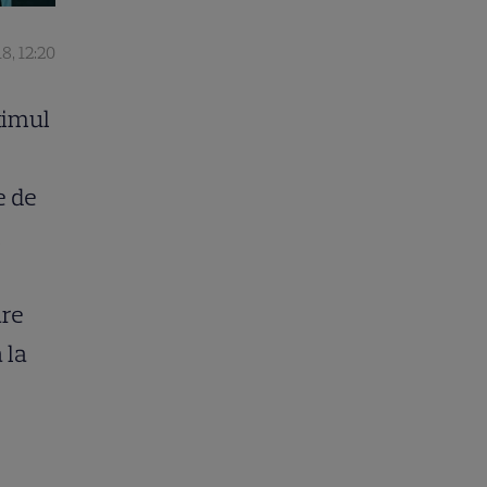
8, 12:20
timul
e de
l
are
 la