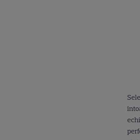
Sele
înto
echi
perf