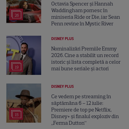
Octavia Spencer și Hannah
Waddingham pornesc în
26
miniseria Ride or Die, iar Sean
Penn revine în Mystic River
DISNEY PLUS
Nominalizări Premiile Emmy
2026. Cine a stabilit un record
istoric și lista completă a celor
19
mai bune seriale și actori
DISNEY PLUS
Ce vedem pe streaming în
săptămâna 6 – 12 iulie:
Premiere de top pe Netflix,
15
Disney+ și finalul exploziv din
„Ferma Dutton”