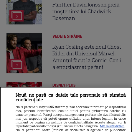
Panther. David Jonsson preia
moștenirea lui Chadwick
3
Boseman
VEDETE STRĂINE
Ryan Gosling este noul Ghost
Rider din Universul Marvel.
Anunțul făcut la Comic-Con i-
7
a entuziasmat pe fani
DISNEY PLUS
Nouă ne pasă ca datele tale personale să rămână
„Diavolul se îmbracă de la
confidențiale
Prada 2” s-a lansat pe Disney+.
Noi și partenerii noștri
596
stocăm și/sau accesăm informații pe dispozitivul
Meryl Streep și Anne
dvs., precum identificatorii cookie unici pentru prelucrarea datelor cu
caracter personal. Puteți accepta sau gestiona preferințele dvs. făcând clic
Hathaway revin la revista
mai jos, respectiv vă puteți opune utilizării unui interes legitim în orice
Runway
moment pe pagina cu politica de confidențialitate. Aceste alegeri vor fi
raportate partenerilor noștri și nu vă vor afecta navigarea.
Mai multe detalii
Noi si partenerii nostri (retelele de socializare si agentiile de publicitate