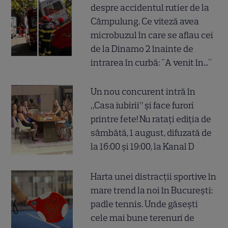
despre accidentul rutier de la
Câmpulung. Ce viteză avea
microbuzul în care se aflau cei
de la Dinamo 2 înainte de
intrarea în curbă: "A venit în..."
Un nou concurent intră în
„Casa iubirii” și face furori
printre fete! Nu ratați ediția de
sâmbătă, 1 august, difuzată de
la 16:00 și 19:00, la Kanal D
Harta unei distracții sportive în
mare trend la noi în București:
padle tennis. Unde găsești
cele mai bune terenuri de