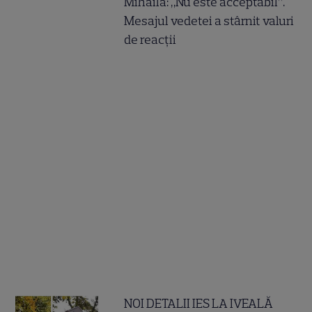
Mihăilă: „Nu este acceptabil”.
Mesajul vedetei a stârnit valuri
de reacții
NOI DETALII IES LA IVEALĂ