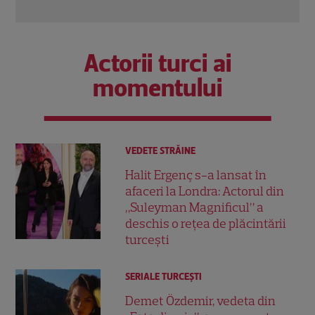
Citește mai multe
Citeș
Actorii turci ai
momentului
VEDETE STRĂINE
Halit Ergenç s-a lansat în
afaceri la Londra: Actorul din
„Suleyman Magnificul” a
deschis o rețea de plăcintării
turcești
SERIALE TURCEŞTI
Demet Özdemir, vedeta din