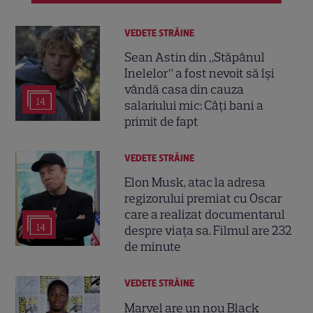
VEDETE STRĂINE
Sean Astin din „Stăpânul
Inelelor” a fost nevoit să își
vândă casa din cauza
14
salariului mic: Câți bani a
primit de fapt
VEDETE STRĂINE
Elon Musk, atac la adresa
regizorului premiat cu Oscar
care a realizat documentarul
14
despre viața sa. Filmul are 232
de minute
VEDETE STRĂINE
Marvel are un nou Black