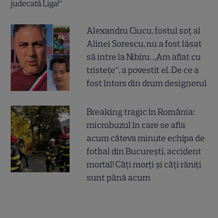
Alexandru Ciucu, fostul soț al
Alinei Sorescu, nu a fost lăsat
să intre la Nibiru. „Am aflat cu
tristețe”, a povestit el. De ce a
fost întors din drum designerul
Breaking tragic în România:
microbuzul în care se afla
acum câteva minute echipa de
fotbal din București, accident
mortal! Câți morți și câți răniți
sunt până acum