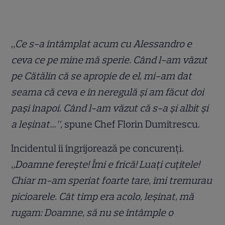
„
Ce s-a întâmplat acum cu Alessandro e
ceva ce pe mine mă sperie. Când l-am văzut
pe Cătălin că se apropie de el, mi-am dat
seama că ceva e în neregulă și am făcut doi
pași înapoi. Când l-am văzut că s-a și albit și
a leșinat…”,
spune Chef Florin Dumitrescu.
Incidentul îi îngrijorează pe concurenți.
„Doamne ferește! Îmi e frică! Luați cuțitele!
Chiar m-am speriat foarte tare, îmi tremurau
picioarele. Cât timp era acolo, leșinat, mă
rugam: Doamne, să nu se întâmple o