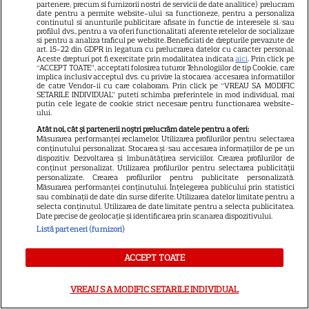
partenere, precum si furnizorii nostri de servicii de date analitice) prelucram
date pentru a permite website-ului sa functioneze, pentru a personaliza
VEDETE STRĂINE
continutul si anunturile publicitare afisate in functie de interesele si/sau
profilul dvs., pentru a va oferi functionalitati aferente retelelor de socializare
Meryl Streep, gest
si pentru a analiza traficul pe website. Beneficiati de drepturile prevazute de
art. 15-22 din GDPR in legatura cu prelucrarea datelor cu caracter personal.
impresionant pentru Anne
Aceste drepturi pot fi exercitate prin modalitatea indicata
aici
. Prin click pe
“ACCEPT TOATE”, acceptati folosirea tuturor Tehnologiilor de tip Cookie, care
Hathaway și Emily Blunt la
implica inclusiv acceptul dvs. cu privire la stocarea/accesarea informatiilor
9
„Diavolul se îmbracă de la
de catre Vendor-ii cu care colaboram. Prin click pe “VREAU SA MODIFIC
SETARILE INDIVIDUAL” puteti schimba preferintele in mod individual, mai
Prada 2”. Ce salarii ar fi primit
putin cele legate de cookie strict necesare pentru functionarea website-
ului.
actrițele
Atât noi, cât și partenerii noștri prelucrăm datele pentru a oferi:
Măsurarea performanței reclamelor. Utilizarea profilurilor pentru selectarea
conținutului personalizat. Stocarea și/sau accesarea informațiilor de pe un
VEDETE STRĂINE
dispozitiv. Dezvoltarea și îmbunătățirea serviciilor. Crearea profilurilor de
conținut personalizat. Utilizarea profilurilor pentru selectarea publicității
Tom Holland, decizie radicală
personalizate. Crearea profilurilor pentru publicitate personalizată.
Măsurarea performanței conținutului. Înțelegerea publicului prin statistici
pentru noul său film! Ce
sau combinații de date din surse diferite. Utilizarea datelor limitate pentru a
selecta conținutul. Utilizarea de date limitate pentru a selecta publicitatea.
promisiune a făcut actorul
Date precise de geolocație și identificarea prin scanarea dispozitivului.
13
după momentele virale în care
Listă parteneri (furnizori)
a făcut senzație prin dans
ACCEPT TOATE
SKYSHOWTIME
VREAU SA MODIFIC SETARILE INDIVIDUAL
Scarlett Johansson și Kristin