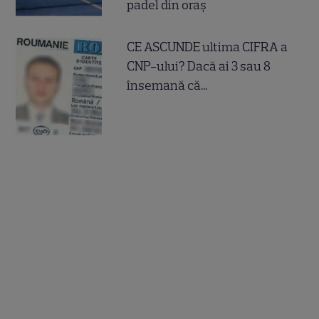
padel din oraș
CE ASCUNDE ultima CIFRA a
CNP-ului? Dacă ai 3 sau 8
însemană că...