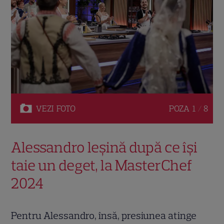
VEZI
FOTO
POZA
1 / 8
Alessandro leșină după ce își
taie un deget, la MasterChef
2024
Pentru Alessandro, însă, presiunea atinge