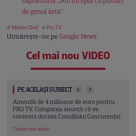
săptămână. „Am început cu postări
de genul ăsta”
MasterChef
Pro TV
Urmărește-ne pe
Google News
Cel mai nou VIDEO
PE ACELAȘI SUBIECT
ru
Moment neașteptat la MasterChef
„Traf
Australia: Prințul Harry a sunat-o pe
capă
nței
Meghan Markle în direct, iar reacția ei a
să i
devenit virală
ajun