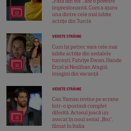
„Fata din vis”, are o poveste
impresionantă. Cum a ajuns
12
una dintre cele mai iubite
actrițe din Turcia
VEDETE STRĂINE
Cum își petrec vara cele mai
iubite actrițe din serialele
turcești. Fahriye Evcen, Hande
32
Erçel și Neslihan Atagül,
imagini din vacanță
VEDETE STRĂINE
Can Yaman revine pe ecrane
într-o ipostază complet
diferită. Actorul joacă un
31
avocat în noul serial „Bro”,
filmat în Italia