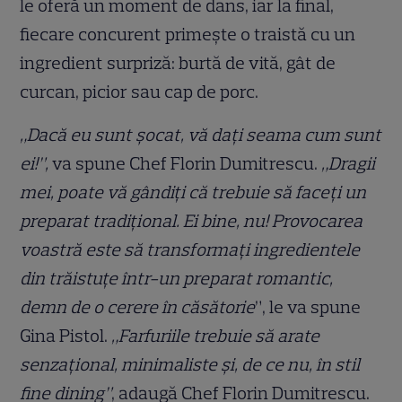
le oferă un moment de dans, iar la final,
fiecare concurent primește o traistă cu un
ingredient surpriză: burtă de vită, gât de
curcan, picior sau cap de porc.
„Dacă eu sunt șocat, vă dați seama cum sunt
ei!”,
va spune Chef Florin Dumitrescu.
„Dragii
mei, poate vă gândiți că trebuie să faceți un
preparat tradițional. Ei bine, nu! Provocarea
voastră este să transformați ingredientele
din trăistuțe într-un preparat romantic,
demn de o cerere în căsătorie
”, le va spune
Gina Pistol.
„Farfuriile trebuie să arate
senzațional, minimaliste și, de ce nu, în stil
fine dining”
, adaugă Chef Florin Dumitrescu.