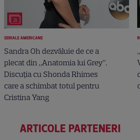
21
SERIALE AMERICANE
R
Sandra Oh dezvăluie de ce a
plecat din „Anatomia lui Grey”.
Discuția cu Shonda Rhimes
care a schimbat totul pentru
Cristina Yang
ARTICOLE PARTENERI