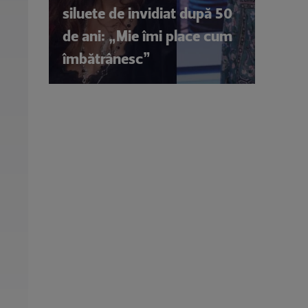
siluete de invidiat după 50
de ani: „Mie îmi place cum
îmbătrânesc”