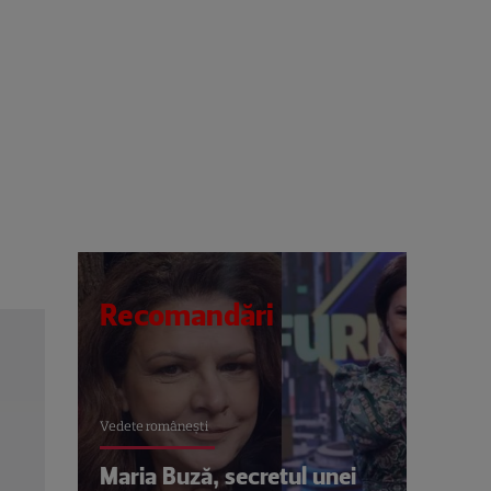
Recomandări
Vedete româneşti
Maria Buză, secretul unei