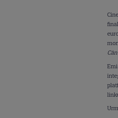
Cine
fina
euro
mome
Cân
Emi
inte
plat
link
Urm