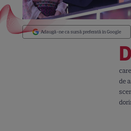
Adaugă-ne ca sursă preferată în Google
care
de a
scen
dori