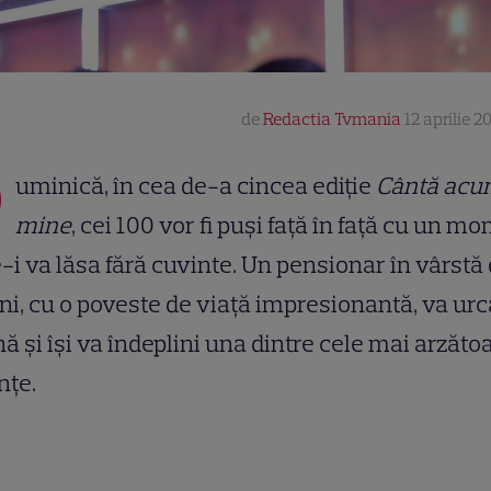
de
Redactia Tvmania
12 aprilie 20
D
uminică, în cea de-a cincea ediție
Cântă acu
mine
, cei 100 vor fi puși față în față cu un m
-i va lăsa fără cuvinte. Un pensionar în vârstă
ni, cu o poveste de viață impresionantă, va urc
ă și își va îndeplini una dintre cele mai arzăto
nțe.