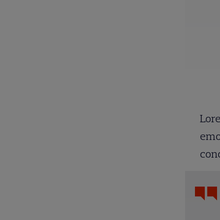
Lore
emoț
conc