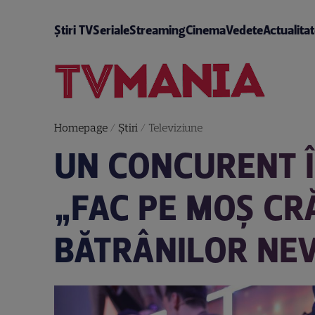
Știri TV
Seriale
Streaming
Cinema
Vedete
Actualita
Homepage
/
Știri
/
Televiziune
UN CONCURENT ÎI
„FAC PE MOȘ CR
BĂTRÂNILOR NEV