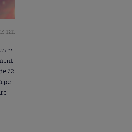
19, 12:11
m cu
oment
 de 72
a pe
are