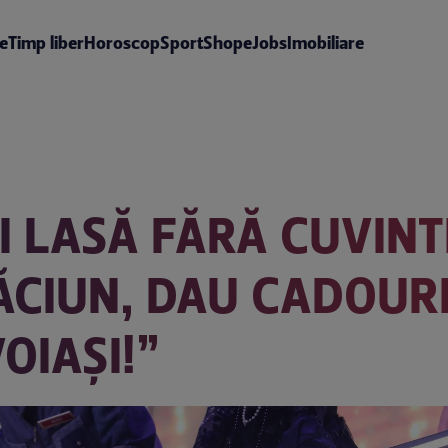
te
Timp liber
Horoscop
Sport
Shop
eJobs
Imobiliare
 LASĂ FĂRĂ CUVINTE
ĂCIUN, DAU CADOURI 
OIAȘI!”