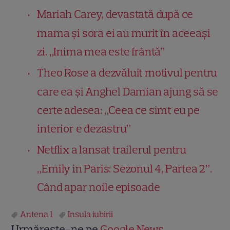
Mariah Carey, devastată după ce
mama și sora ei au murit în aceeași
zi. „Inima mea este frântă”
Theo Rose a dezvăluit motivul pentru
care ea și Anghel Damian ajung să se
certe adesea: „Ceea ce simt eu pe
interior e dezastru”
Netflix a lansat trailerul pentru
„Emily in Paris: Sezonul 4, Partea 2”.
Când apar noile episoade
Antena 1
Insula iubirii
Urmărește-ne pe
Google News