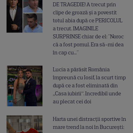
DE TRAGEDIE! A trecut prin
clipe de groază și a povestit
totul abia după ce PERICOLUL
a trecut. IMAGINILE
SURPRINSE chiar de el: "Noroc
că a fost pomul. Era să-mi dea
în cap cu..."
Lucia a părăsit România
împreună cu Iosif, la scurt timp
după ce a fost eliminată din
„Casa iubirii”. Incredibil unde
au plecat cei doi
Harta unei distracții sportive în
mare trend la noi în București: