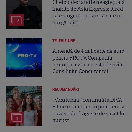
Cheloo, declarație neașteptată
înainte de Asia Express: „Cred
că e singura chestie la care m-
12
am gândit”
TELEVIZIUNE
Amendă de 4 milioane de euro
pentru PRO TV. Compania
anunță că va contesta decizia
Consiliului Concurenței
RECOMANDĂRI
„Vara iubirii” continuă la DIVA!
Filme romantice în premieră și
povești de dragoste de văzut în
5
august