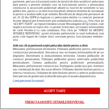
partenere, precum si furnizorii nostri de servicii de date analitice) prelucram
date pentru a permite website-ului sa functioneze, pentru a personaliza
continutul si anunturile publicitare afisate in functie de interesele si/sau
profilul dvs., pentru a va oferi functionalitati aferente retelelor de socializare
si pentru a analiza traficul pe website. Beneficiati de drepturile prevazute de
art. 15-22 din GDPR in legatura cu prelucrarea datelor cu caracter personal.
Aceste drepturi pot fi exercitate prin modalitatea indicata
aici
. Prin click pe
Ghidul udării corecte pe timp
“ACCEPT TOATE”, acceptati folosirea tuturor Tehnologiilor de tip Cookie, care
implica inclusiv acceptul dvs. cu privire la stocarea/accesarea informatiilor
de caniculă: când, cât şi cum
de catre Vendor-ii cu care colaboram. Prin click pe “VREAU SA MODIFIC
SETARILE INDIVIDUAL” puteti schimba preferintele in mod individual, mai
putin cele legate de cookie strict necesare pentru functionarea website-
udăm plantele
ului.
Atât noi, cât și partenerii noștri prelucrăm datele pentru a oferi:
Măsurarea performanței reclamelor. Utilizarea profilurilor pentru selectarea
conținutului personalizat. Stocarea și/sau accesarea informațiilor de pe un
dispozitiv. Dezvoltarea și îmbunătățirea serviciilor. Crearea profilurilor de
conținut personalizat. Utilizarea profilurilor pentru selectarea publicității
personalizate. Crearea profilurilor pentru publicitate personalizată.
Măsurarea performanței conținutului. Înțelegerea publicului prin statistici
sau combinații de date din surse diferite. Utilizarea datelor limitate pentru a
ALTE ARTICOLE
selecta conținutul. Utilizarea de date limitate pentru a selecta publicitatea.
Date precise de geolocație și identificarea prin scanarea dispozitivului.
INTERESANTE
Listă parteneri (furnizori)
ACCEPT TOATE
VREAU SA MODIFIC SETARILE INDIVIDUAL
NETFLIX