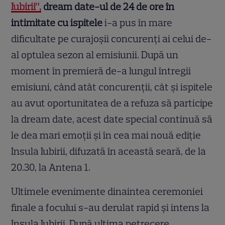
Iubirii”,
dream date-ul de 24 de ore în
intimitate cu ispitele
i-a pus în mare
dificultate pe curajoşii concurenţi ai celui de-
al optulea sezon al emisiunii. După un
moment în premieră de-a lungul întregii
emisiuni, când atât concurenţii, cât şi ispitele
au avut oportunitatea de a refuza să participe
la dream date, acest date special continuă să
le dea mari emoţii şi în cea mai nouă ediţie
Insula Iubirii, difuzată în această seară, de la
20.30, la Antena 1.
Ultimele evenimente dinaintea ceremoniei
finale a focului s-au derulat rapid şi intens la
Insula Iubirii. După ultima petrecere