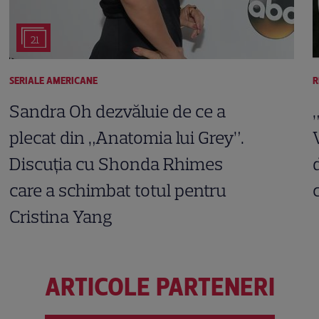
21
SERIALE AMERICANE
R
Sandra Oh dezvăluie de ce a
plecat din „Anatomia lui Grey”.
Discuția cu Shonda Rhimes
care a schimbat totul pentru
Cristina Yang
ARTICOLE PARTENERI