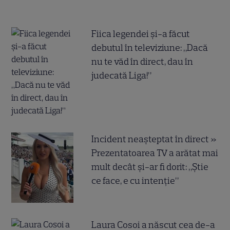
Fiica legendei și-a făcut
debutul în televiziune: „Dacă
nu te văd în direct, dau în
judecată Liga!”
Incident neașteptat în direct »
Prezentatoarea TV a arătat mai
mult decât și-ar fi dorit: „Știe
ce face, e cu intenție”
Laura Cosoi a născut cea de-a