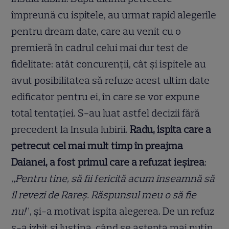
împreună cu ispitele, au urmat rapid alegerile
pentru dream date, care au venit cu o
premieră în cadrul celui mai dur test de
fidelitate: atât concurenţii, cât şi ispitele au
avut posibilitatea să refuze acest ultim date
edificator pentru ei, în care se vor expune
total tentaţiei. S-au luat astfel decizii fără
precedent la Insula Iubirii.
Radu, ispita care a
petrecut cel mai mult timp în preajma
Daianei, a fost primul care a refuzat ieşirea
:
„Pentru tine, să fii fericită acum înseamnă să
îl revezi de Rareş. Răspunsul meu o să fie
nu!
”, şi-a motivat ispita alegerea. De un refuz
s-a izbit şi Iustina, când se aştepta mai puţin,