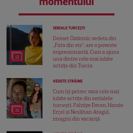
momentului
SERIALE TURCEŞTI
Demet Özdemir, vedeta din
„Fata din vis”, are o poveste
impresionantă. Cum a ajuns
12
una dintre cele mai iubite
actrițe din Turcia
VEDETE STRĂINE
Cum își petrec vara cele mai
iubite actrițe din serialele
turcești. Fahriye Evcen, Hande
32
Erçel și Neslihan Atagül,
imagini din vacanță