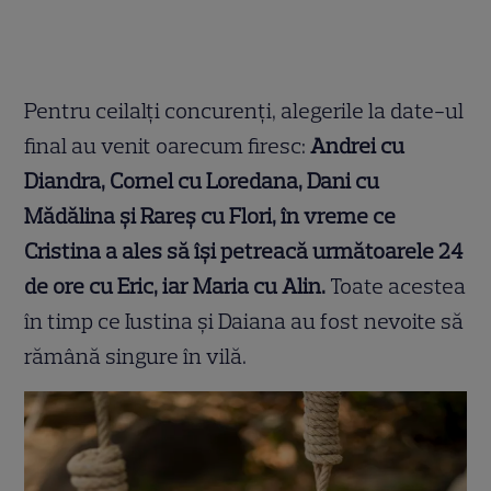
Pentru ceilalţi concurenţi, alegerile la date-ul
final au venit oarecum firesc:
Andrei cu
Diandra, Cornel cu Loredana, Dani cu
Mădălina şi Rareş cu Flori, în vreme ce
Cristina a ales să îşi petreacă următoarele 24
de ore cu Eric, iar Maria cu Alin.
Toate acestea
în timp ce Iustina şi Daiana au fost nevoite să
rămână singure în vilă.