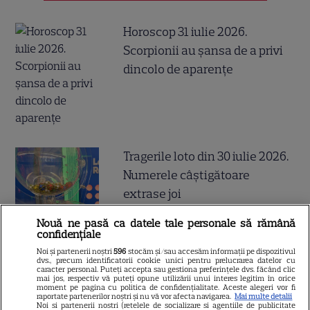
Horoscop 31 iulie 2026.
Scorpionii au șansa de a privi
dincolo de aparențe
Tragerile loto din 30 iulie 2026.
Numerele câştigătoare
extrase joi
Nouă ne pasă ca datele tale personale să rămână
confidențiale
Noi și partenerii noștri
596
stocăm și/sau accesăm informații pe dispozitivul
dvs., precum identificatorii cookie unici pentru prelucrarea datelor cu
caracter personal. Puteți accepta sau gestiona preferințele dvs. făcând clic
De ce să nu arunci semințele
mai jos, respectiv vă puteți opune utilizării unui interes legitim în orice
moment pe pagina cu politica de confidențialitate. Aceste alegeri vor fi
de la pepenele roșu – ce
raportate partenerilor noștri și nu vă vor afecta navigarea.
Mai multe detalii
Noi si partenerii nostri (retelele de socializare si agentiile de publicitate
beneficii au