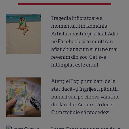
Tragedia înfiorătoare a
momentului în România!
Artista noastră și-a luat Adio
pe Facebook și a murit! Am
aflat chiar acum și nu ne mai
revenim din șoc! Ce i s-a
întâmplat este crunt
Atenție! Poți primi bani de la
stat dacă-ți îngrijești părinții,
bunicii sau pe cineva vârstnic
din familie. Acum s-a decis!
Cum trebuie să procedezi