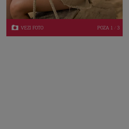
VEZI
FOTO
POZA
1 / 3