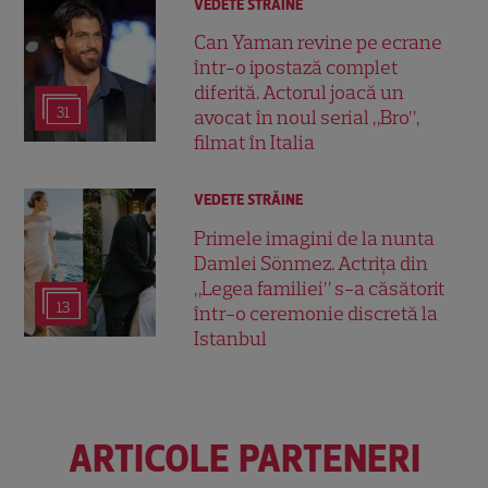
VEDETE STRĂINE
Can Yaman revine pe ecrane
într-o ipostază complet
diferită. Actorul joacă un
31
avocat în noul serial „Bro”,
filmat în Italia
VEDETE STRĂINE
Primele imagini de la nunta
Damlei Sönmez. Actrița din
„Legea familiei” s-a căsătorit
13
într-o ceremonie discretă la
Istanbul
ARTICOLE PARTENERI