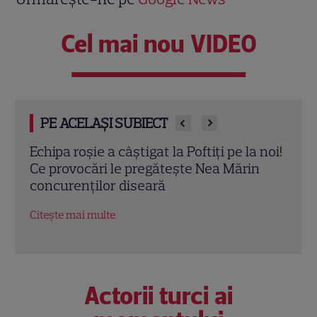
Cel mai nou VIDEO
PE ACELAȘI SUBIECT
 noi!
Iuliana Pepene, despre viața la ora 3
Pofti
n
dimineața: „Nu este întotdeauna ușor”.
iulie
Ce sacrificii face prezentatoarea
intr
Observator 6 | EXCLUSIV
preg
Citește mai multe
Citeș
Actorii turci ai