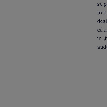
se p
trec
deşi
că a
în „
audă