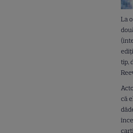
La o
două
(int
ediţ
tip,
Ree
Acto
că e
dăde
înce
carţ