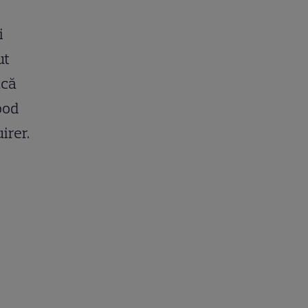
i
ut
acă
ood
irer.