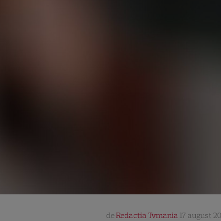
de
Redactia Tvmania
17 august 201