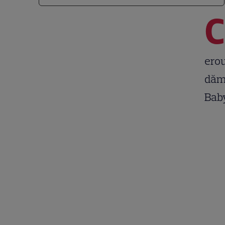
C
erou
dăm 
Baby