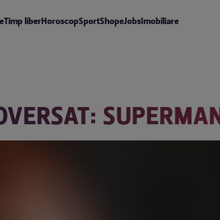
te
Timp liber
Horoscop
Sport
Shop
eJobs
Imobiliare
OVERSAT: SUPERMA