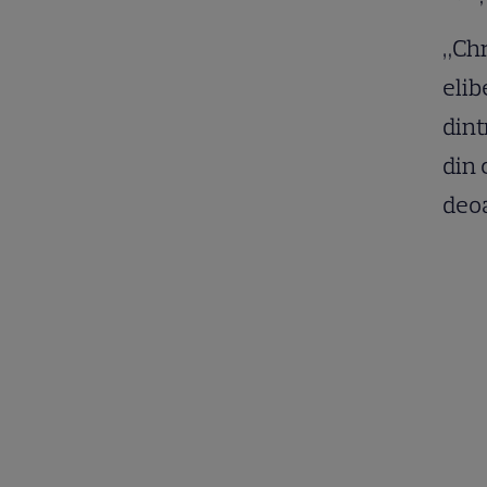
„Chr
elib
dint
din 
deoa