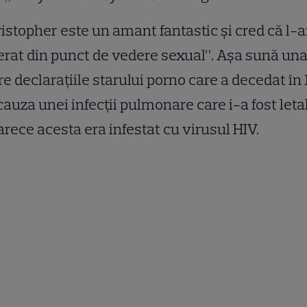
istopher este un amant fantastic şi cred că l-
erat din punct de vedere sexual”. Aşa sună un
re declaraţiile starului porno care a decedat în
cauza unei infecţii pulmonare care i-a fost leta
rece acesta era infestat cu virusul HIV.