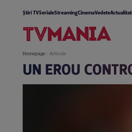
Știri TV
Seriale
Streaming
Cinema
Vedete
Actualita
Homepage
/
Articole
UN EROU CONTR