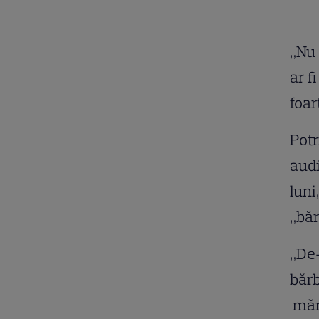
„Nu 
ar f
foar
Potr
audi
luni
„băr
„De-
bărb
mărt