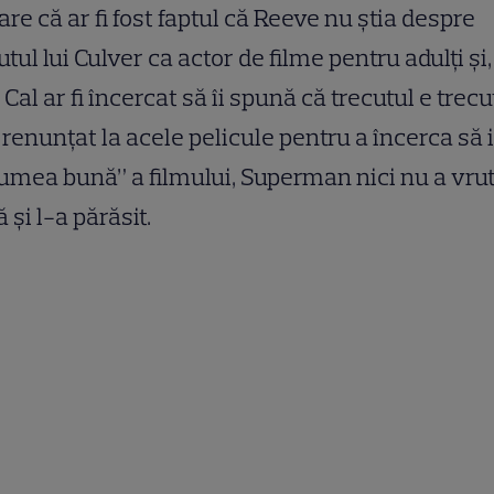
are că ar fi fost faptul că Reeve nu ştia despre
utul lui Culver ca actor de filme pentru adulţi şi,
 Cal ar fi încercat să îi spună că trecutul e trecu
 renunţat la acele pelicule pentru a încerca să 
lumea bună” a filmului, Superman nici nu a vru
 şi l-a părăsit.