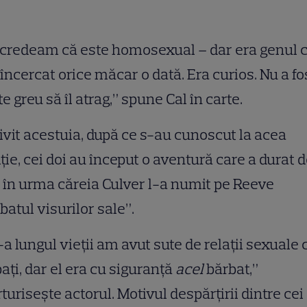
credeam că este homosexual – dar era genul 
i încercat orice măcar o dată. Era curios. Nu a fo
te greu să îl atrag,” spune Cal în carte.
ivit acestuia, după ce s-au cunoscut la acea
ţie, cei doi au început o aventură care a durat 
, în urma căreia Culver l-a numit pe Reeve
batul visurilor sale”.
a lungul vieţii am avut sute de relaţii sexuale 
aţi, dar el era cu siguranţă
acel
bărbat,”
uriseşte actorul. Motivul despărţirii dintre cei