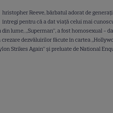
hristopher Reeve, bărbatul adorat de generaţi
întregi pentru că a dat viaţă celui mai cunosc
 din lume, „Superman”, a fost homosexual - d
crezare dezvăluirilor făcute în cartea „Hollyw
lon Strikes Again” şi preluate de National Enqu