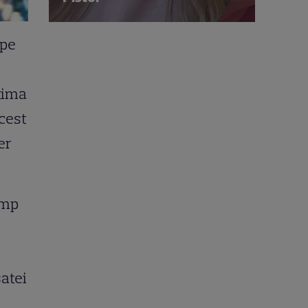
ape
ltima
acest
er
imp
satei