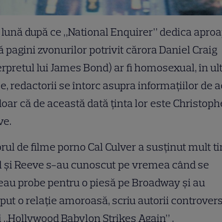
 lună după ce „National Enquirer” dedica apro
 pagini zvonurilor potrivit cărora Daniel Craig
erpretul lui James Bond) ar fi homosexual, în u
ie, redactorii se întorc asupra informaţiilor de 
 doar că de această dată ţinta lor este Christoph
ve.
rul de filme porno Cal Culver a susţinut mult t
l şi Reeve s-au cunoscut pe vremea când se
au probe pentru o piesă pe Broadway şi au
put o relaţie amoroasă, scriu autorii controver
i „Hollywood Babylon Strikes Again”
.