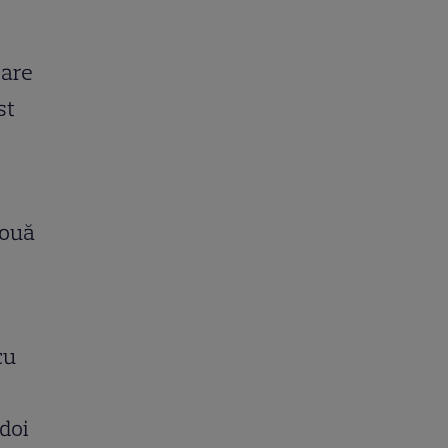
care
st
două
cu
 doi