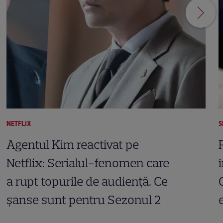
NETFLIX
S
Agentul Kim reactivat pe
Netflix: Serialul-fenomen care
a rupt topurile de audiență. Ce
șanse sunt pentru Sezonul 2