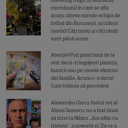
Breaking tragic în România:
microbuzul în care se afla
acum câteva minute echipa de
fotbal din București, accident
mortal! Câți morți și câți răniți
sunt până acum
Atenție! Poți primi bani de la
stat dacă-ți îngrijești părinții,
bunicii sau pe cineva vârstnic
din familie. Acum s-a decis!
Cum trebuie să procedezi
Alexandru Ciucu, fostul soț al
Alinei Sorescu, nu a fost lăsat
să intre la Nibiru. „Am aflat cu
tristețe”, a povestit el. De ce a