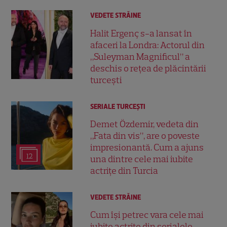
VEDETE STRĂINE
Halit Ergenç s-a lansat în
afaceri la Londra: Actorul din
„Suleyman Magnificul” a
deschis o rețea de plăcintării
turcești
SERIALE TURCEŞTI
Demet Özdemir, vedeta din
„Fata din vis”, are o poveste
impresionantă. Cum a ajuns
12
una dintre cele mai iubite
actrițe din Turcia
VEDETE STRĂINE
Cum își petrec vara cele mai
iubite actrițe din serialele