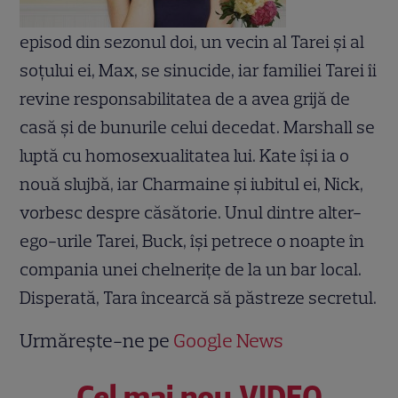
episod din sezonul doi, un vecin al Tarei şi al
soţului ei, Max, se sinucide, iar familiei Tarei îi
revine responsabilitatea de a avea grijă de
casă şi de bunurile celui decedat. Marshall se
luptă cu homosexualitatea lui. Kate îşi ia o
nouă slujbă, iar Charmaine şi iubitul ei, Nick,
vorbesc despre căsătorie. Unul dintre alter-
ego-urile Tarei, Buck, îşi petrece o noapte în
compania unei chelneriţe de la un bar local.
Disperată, Tara încearcă să păstreze secretul.
Urmărește-ne pe
Google News
Cel mai nou VIDEO