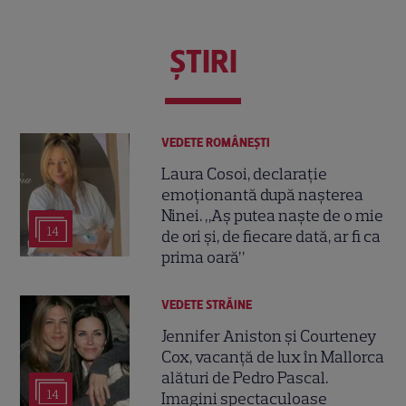
ŞTIRI
VEDETE ROMÂNEŞTI
Laura Cosoi, declarație
emoționantă după nașterea
Ninei. „Aș putea naște de o mie
14
de ori și, de fiecare dată, ar fi ca
prima oară”
VEDETE STRĂINE
Jennifer Aniston și Courteney
Cox, vacanță de lux în Mallorca
alături de Pedro Pascal.
14
Imagini spectaculoase