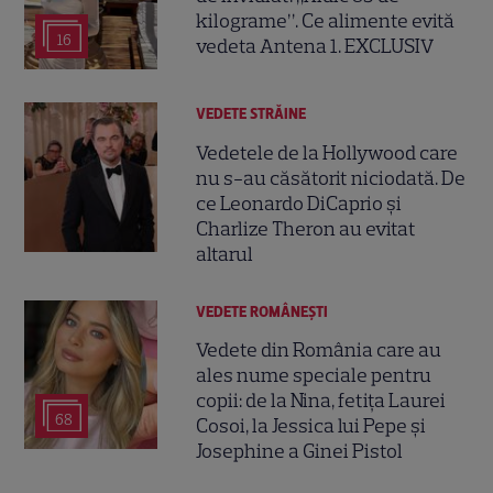
kilograme”. Ce alimente evită
16
vedeta Antena 1. EXCLUSIV
VEDETE STRĂINE
Vedetele de la Hollywood care
nu s-au căsătorit niciodată. De
ce Leonardo DiCaprio și
Charlize Theron au evitat
altarul
VEDETE ROMÂNEŞTI
Vedete din România care au
ales nume speciale pentru
copii: de la Nina, fetița Laurei
68
Cosoi, la Jessica lui Pepe și
Josephine a Ginei Pistol