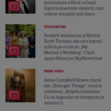
promisiune a făcut actorul
13
după momentele virale în care
a făcut senzație prin dans
SKYSHOWTIME
Scarlett Johansson și Kristin
Scott Thomas, din nou mamă
și fiică pe ecran în „My
13
Mother's Wedding”. Când
apare filmul pe SkyShowtime
PRIME VIDEO
Jamie Campbell Bower, starul
din „Stranger Things”, intră în
universul „Stăpânul Inelelor”.
9
Ce rol legendar va interpreta în
sezonul 3