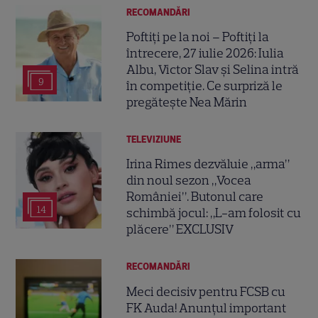
RECOMANDĂRI
Poftiți pe la noi – Poftiți la
întrecere, 27 iulie 2026: Iulia
Albu, Victor Slav și Selina intră
9
în competiție. Ce surpriză le
pregătește Nea Mărin
TELEVIZIUNE
Irina Rimes dezvăluie „arma”
din noul sezon „Vocea
României”. Butonul care
14
schimbă jocul: „L-am folosit cu
plăcere” EXCLUSIV
RECOMANDĂRI
Meci decisiv pentru FCSB cu
FK Auda! Anunțul important