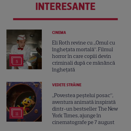
INTERESANTE
CINEMA
Eli Roth revine cu „Omul cu
înghețata mortală”. Filmul
horror în care copiii devin
5
criminali după ce mănâncă
înghețată
VEDETE STRĂINE
„Povestea peștelui posac”,
aventura animată inspirată
dintr-un bestseller The New
11
York Times, ajunge în
cinematografe pe 7 august