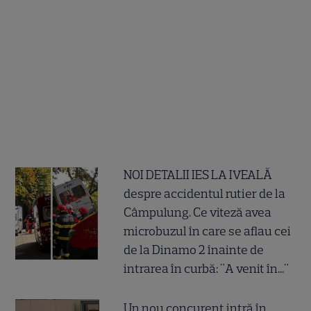
NOI DETALII IES LA IVEALĂ
despre accidentul rutier de la
Câmpulung. Ce viteză avea
microbuzul în care se aflau cei
de la Dinamo 2 înainte de
intrarea în curbă: "A venit în..."
Un nou concurent intră în