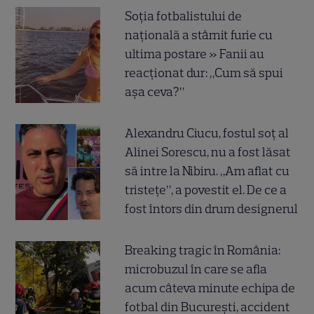
Soția fotbalistului de
națională a stârnit furie cu
ultima postare » Fanii au
reacționat dur: „Cum să spui
așa ceva?”
Alexandru Ciucu, fostul soț al
Alinei Sorescu, nu a fost lăsat
să intre la Nibiru. „Am aflat cu
tristețe”, a povestit el. De ce a
fost întors din drum designerul
Breaking tragic în România:
microbuzul în care se afla
acum câteva minute echipa de
fotbal din București, accident