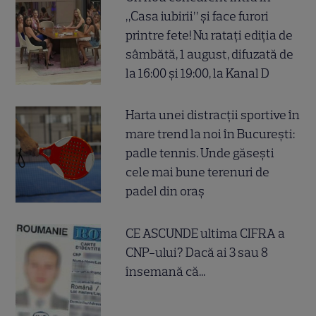
„Casa iubirii” și face furori
printre fete! Nu ratați ediția de
sâmbătă, 1 august, difuzată de
la 16:00 și 19:00, la Kanal D
Harta unei distracții sportive în
mare trend la noi în București:
padle tennis. Unde găsești
cele mai bune terenuri de
padel din oraș
CE ASCUNDE ultima CIFRA a
CNP-ului? Dacă ai 3 sau 8
însemană că...