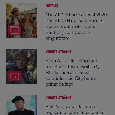
NETFLIX
Noutăți Netflix în august 2026:
Robert De Niro, „Nosferatu” și
noile sezoane din „Outer
16
Banks” și „Un veac de
singurătate”
VEDETE STRĂINE
Sean Astin din „Stăpânul
Inelelor” a fost nevoit să își
vândă casa din cauza
14
salariului mic: Câți bani a
primit de fapt
VEDETE STRĂINE
Elon Musk, atac la adresa
regizorului premiat cu Oscar