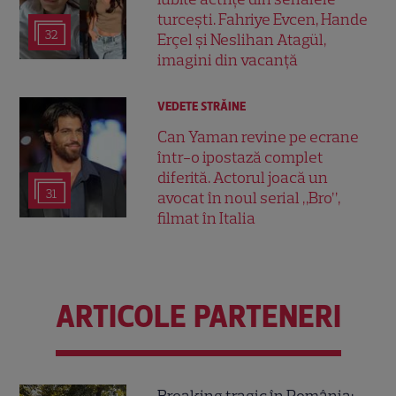
turcești. Fahriye Evcen, Hande
32
Erçel și Neslihan Atagül,
imagini din vacanță
VEDETE STRĂINE
Can Yaman revine pe ecrane
într-o ipostază complet
diferită. Actorul joacă un
31
avocat în noul serial „Bro”,
filmat în Italia
ARTICOLE PARTENERI