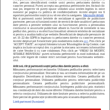
dvs., precum identificatorii cookie unici pentru prelucrarea datelor cu
GSP
caracter personal. Puteți accepta sau gestiona preferințele dvs. făcând clic
mai jos, respectiv vă puteți opune utilizării unui interes legitim în orice
Știri mondene
moment pe pagina cu politica de confidențialitate. Aceste alegeri vor fi
raportate partenerilor noștri și nu vă vor afecta navigarea.
Mai multe detalii
Noi si partenerii nostri (retelele de socializare si agentiile de publicitate
Avantaje
partenere, precum si furnizorii nostri de servicii de date analitice) prelucram
date pentru a permite website-ului sa functioneze, pentru a personaliza
Elle
continutul si anunturile publicitare afisate in functie de interesele si/sau
profilul dvs., pentru a va oferi functionalitati aferente retelelor de socializare
Unica
si pentru a analiza traficul pe website. Beneficiati de drepturile prevazute de
art. 15-22 din GDPR in legatura cu prelucrarea datelor cu caracter personal.
Retete practice
Aceste drepturi pot fi exercitate prin modalitatea indicata
aici
. Prin click pe
“ACCEPT TOATE”, acceptati folosirea tuturor Tehnologiilor de tip Cookie, care
implica inclusiv acceptul dvs. cu privire la stocarea/accesarea informatiilor
de catre Vendor-ii cu care colaboram. Prin click pe “VREAU SA MODIFIC
SETARILE INDIVIDUAL” puteti schimba preferintele in mod individual, mai
URMĂREȘTE-NE PE
putin cele legate de cookie strict necesare pentru functionarea website-
ului.
Atât noi, cât și partenerii noștri prelucrăm datele pentru a oferi:
Măsurarea performanței reclamelor. Utilizarea profilurilor pentru selectarea
conținutului personalizat. Stocarea și/sau accesarea informațiilor de pe un
dispozitiv. Dezvoltarea și îmbunătățirea serviciilor. Crearea profilurilor de
conținut personalizat. Utilizarea profilurilor pentru selectarea publicității
Copyright
2026
Ringier Romania – Toate Drepturile rezervate
personalizate. Crearea profilurilor pentru publicitate personalizată.
Măsurarea performanței conținutului. Înțelegerea publicului prin statistici
sau combinații de date din surse diferite. Utilizarea datelor limitate pentru a
selecta conținutul. Utilizarea de date limitate pentru a selecta publicitatea.
Date precise de geolocație și identificarea prin scanarea dispozitivului.
Listă parteneri (furnizori)
Pariază responsabil! Decizia ONJN nr. 821/25.09.2025.