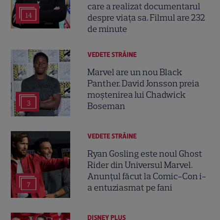
care a realizat documentarul
14
despre viața sa. Filmul are 232
de minute
VEDETE STRĂINE
Marvel are un nou Black
Panther. David Jonsson preia
moștenirea lui Chadwick
3
Boseman
VEDETE STRĂINE
Ryan Gosling este noul Ghost
Rider din Universul Marvel.
Anunțul făcut la Comic-Con i-
7
a entuziasmat pe fani
DISNEY PLUS