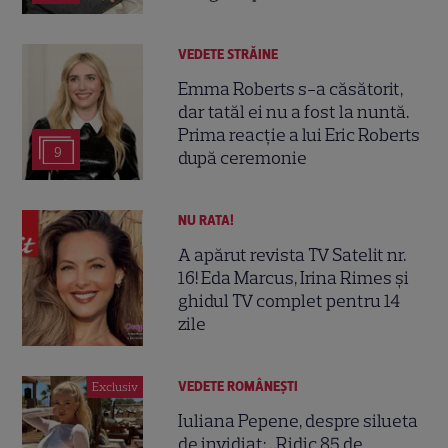
VEDETE STRĂINE
Emma Roberts s-a căsătorit,
dar tatăl ei nu a fost la nuntă.
Prima reacție a lui Eric Roberts
9
după ceremonie
NU RATA!
A apărut revista TV Satelit nr.
16! Eda Marcus, Irina Rimes și
ghidul TV complet pentru 14
zile
VEDETE ROMÂNEŞTI
Exclusiv
Iuliana Pepene, despre silueta
de invidiat: „Ridic 85 de