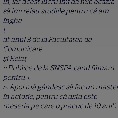
in, iar acest lucru îmi dă mie ocazia
să îmi reiau studiile pentru că am
înghe
ț
at anul 3 de la Facultatea de
Comunicare
ș
i Rela
ț
ii Publice de la SNSPA când filmam
pentru <
>. Apoi mă gândesc să fac un maste
în actorie, pentru că asta este
meseria pe care o practic de 10 ani”.