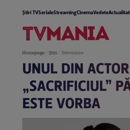
Știri TV
Seriale
Streaming
Cinema
Vedete
Actualita
Homepage
/
Știri
/
Televiziune
UNUL DIN ACTORI
„SACRIFICIUL” P
ESTE VORBA