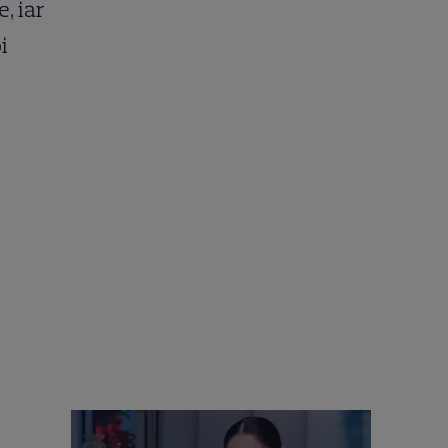
e, iar
i