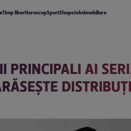
te
Timp liber
Horoscop
Sport
Shop
eJobs
Imobiliare
I PRINCIPALI AI SER
ĂRĂSEȘTE DISTRIBUȚ