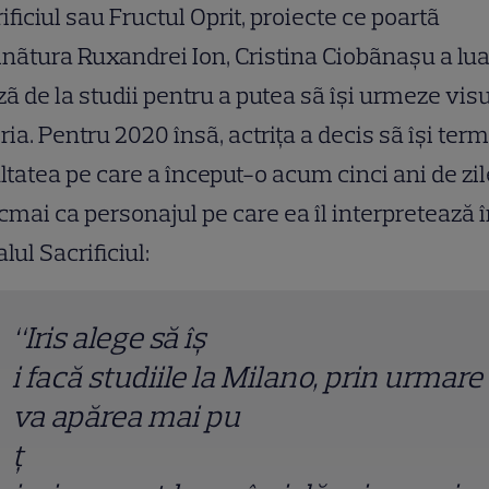
ificiul sau Fructul Oprit, proiecte ce poartã
ãtura Ruxandrei Ion, Cristina Ciobãnaşu a lua
ã de la studii pentru a putea sã îşi urmeze visu
ria. Pentru 2020 însã, actriţa a decis sã îşi ter
ltatea pe care a început-o acum cinci ani de zil
cmai ca personajul pe care ea îl interpretează 
alul Sacrificiul:
“Iris alege să î
ș
i facă studiile la Milano, prin urmare
va apărea mai pu
ț