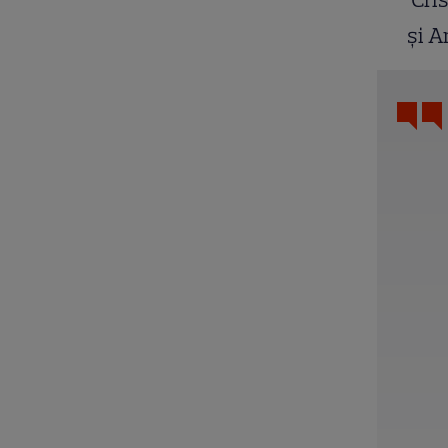
ș
i A