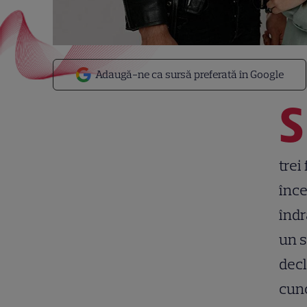
Adaugă-ne ca sursă preferată în Google
S
trei
înce
îndr
un s
decl
cuno