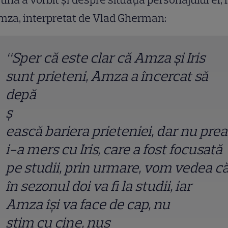
mza, interpretat de Vlad Gherman:
“Sper că este clar că Amza şi Iris
sunt prieteni, Amza a încercat să
depă
ș
ească bariera prieteniei, dar nu prea
i-a mers cu Iris, care a fost focusată
pe studii, prin urmare, vom vedea c
în sezonul doi va fi la studii, iar
Amza îşi va face de cap, nu
ș
tim cu cine, nu
ș