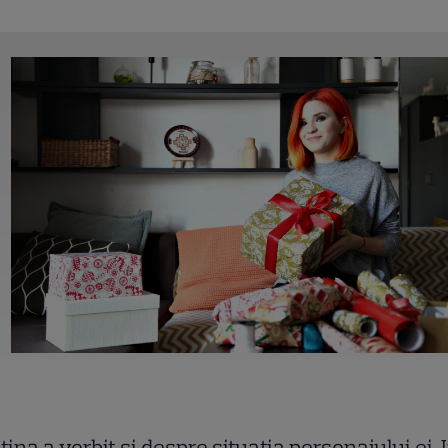
tina a vorbit
ș
i despre situa
ț
ia personajului ei, I