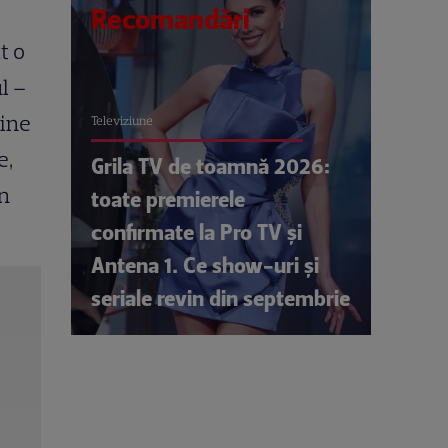
Recomandări
t o
l –
mine
Televiziune
e,
Grila TV de toamnă 2026:
în
toate premierele
confirmate la Pro TV și
Antena 1. Ce show-uri și
seriale revin din septembrie