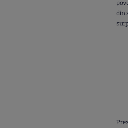
pove
din 
surp
Prez