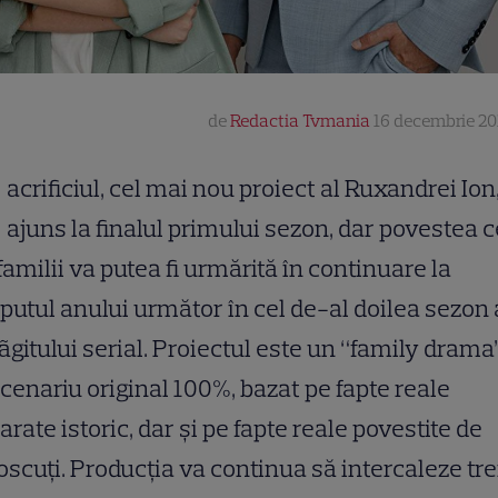
de
Redactia Tvmania
16 decembrie 201
acrificiul, cel mai nou proiect al Ruxandrei Ion,
ajuns la finalul primului sezon, dar povestea c
 familii va putea fi urmărită în continuare la
putul anului următor în cel de-al doilea sezon 
ãgitului serial. Proiectul este un “family drama
cenariu original 100%, bazat pe fapte reale
arate istoric, dar şi pe fapte reale povestite de
scuţi. Producţia va continua să intercaleze tre