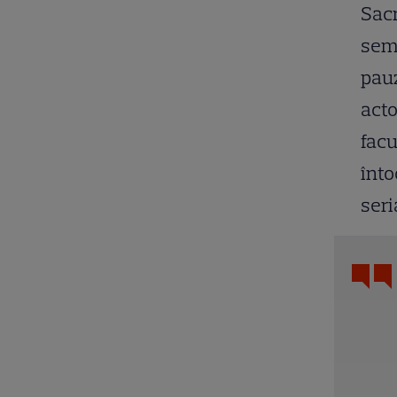
Sacr
semn
pauz
acto
facu
înto
seri