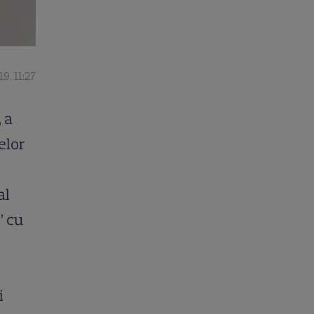
9, 11:27
 a
elor
al
” cu
i