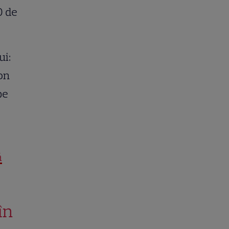
0 de
ui:
zon
pe
ă
în