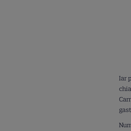
Iar 
chia
Carm
gast
Numa