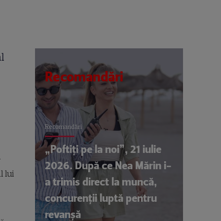
al
Recomandări
Recomandări
„Poftiți pe la noi”, 21 iulie
i
2026. După ce Nea Mărin i-
 lui
a trimis direct la muncă,
concurenții luptă pentru
revanșă