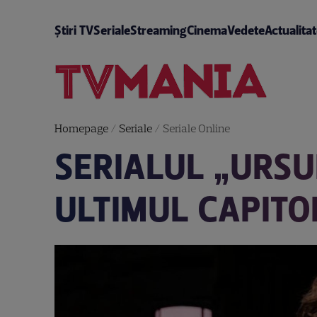
Știri TV
Seriale
Streaming
Cinema
Vedete
Actualita
Homepage
/
Seriale
/
Seriale Online
SERIALUL „URSUL
ULTIMUL CAPITOL