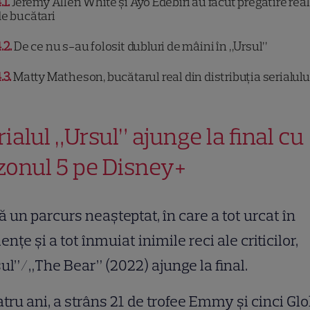
.1
Jeremy Allen White și Ayo Edebiri au făcut pregătire rea
e bucătari
.2
De ce nu s-au folosit dubluri de mâini în „Ursul”
.3
Matty Matheson, bucătarul real din distribuția serialulu
rialul „Ursul” ajunge la final cu
zonul 5 pe Disney+
 un parcurs neașteptat, în care a tot urcat în
ențe și a tot înmuiat inimile reci ale criticilor,
ul”/„The Bear” (2022) ajunge la final.
atru ani, a strâns 21 de trofee Emmy și cinci Gl