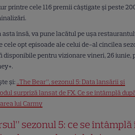
ur printre cele 116 premii câștigate și peste 20
nalizări.
 asta însă, va pune lacătul pe ușa restaurantul
e cele opt episoade ale celui de-al cincilea se
fi disponibile pentru vizionare vineri, 26 iunie, 
ney+.
ște și:
„The Bear”, sezonul 5: Data lansării și
odul surpriză lansat de FX. Ce se întâmplă dup
area lui Carmy
rsul” sezonul 5: ce se întâmplă 