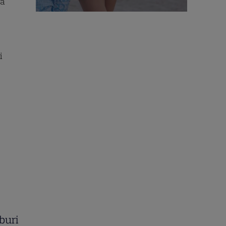
lă
i
oburi