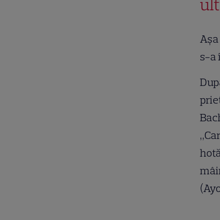
ul
Așa 
s-a 
După
prie
Bach
„Car
hotă
mâin
(Ayo