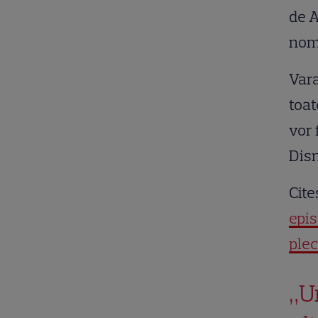
de A
nomi
Vara
toat
vor 
Dis
Cite
epis
plec
„U