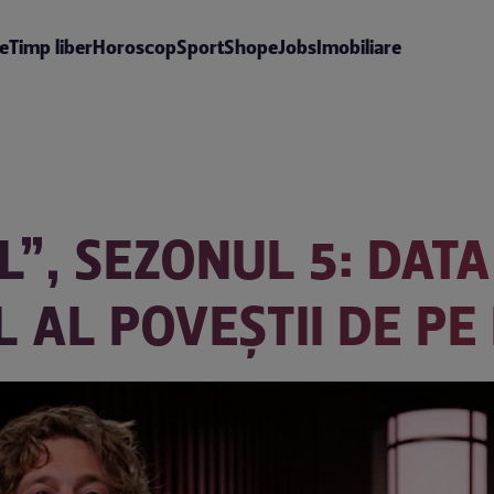
te
Timp liber
Horoscop
Sport
Shop
eJobs
Imobiliare
”, SEZONUL 5: DATA
 AL POVEȘTII DE PE