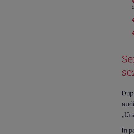
4
d
4
4
Se
se
După
audi
„Urs
În p