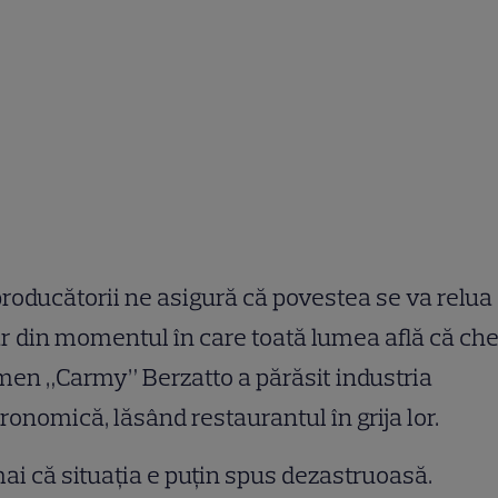
producătorii ne asigură că povestea se va relua
r din momentul în care toată lumea află că che
en „Carmy” Berzatto a părăsit industria
ronomică, lăsând restaurantul în grija lor.
i că situația e puțin spus dezastruoasă.