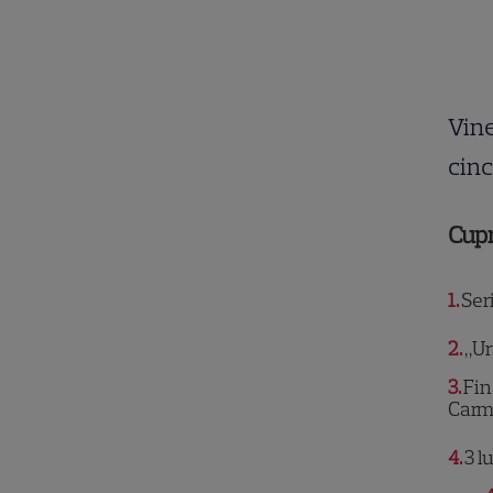
Vine
cinc
Cup
1
Seri
2
„Ur
3
Fin
Carm
4
3 l