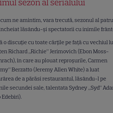
timul sezon al serialului
cum ne amintim, vara trecută, sezonul al patr
încheiat lăsându-și spectatorii cu inimile frânt
 o discuție cu toate cărțile pe față cu vechiul lu
ten Richard „Richie” Jerimovich (Ebon Moss-
rach), în care au plouat reproșurile, Carmen
my” Berzatto (Jeremy Allen White) a luat
rârea de a părăsi restaurantul, lăsându-l pe
ile secundei sale, talentata Sydney „Syd” Ad
 Edebiri).