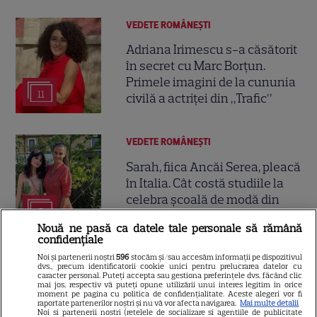
VEDETE ROMÂNEŞTI
Adriana Irimescu s-a căsătorit
în secret cu Marc Borțun.
Primele imagini de la cununia
11
civilă a actriței din „Trafic”
VEDETE ROMÂNEŞTI
Sarah, fiica Ancăi Serea, pleacă
în Italia. Cât costă studiile la
celebra școală de modă din
8
Milano: peste 68.000 de euro în
Nouă ne pasă ca datele tale personale să rămână
trei ani
confidențiale
Noi și partenerii noștri
596
stocăm și/sau accesăm informații pe dispozitivul
dvs., precum identificatorii cookie unici pentru prelucrarea datelor cu
caracter personal. Puteți accepta sau gestiona preferințele dvs. făcând clic
mai jos, respectiv vă puteți opune utilizării unui interes legitim în orice
moment pe pagina cu politica de confidențialitate. Aceste alegeri vor fi
raportate partenerilor noștri și nu vă vor afecta navigarea.
Mai multe detalii
Noi si partenerii nostri (retelele de socializare si agentiile de publicitate