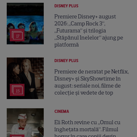
DISNEY PLUS
Premiere Disney+ august
2026: „Camp Rock 3”,
„Futurama” și trilogia
17
„Stăpânul Inelelor” ajung pe
platformă
DISNEY PLUS
Premiere de neratat pe Netflix,
Disney+ și SkyShowtime în
august: seriale noi, filme de
15
colecție și vedete de top
CINEMA
Eli Roth revine cu „Omul cu
înghețata mortală”. Filmul
horror în care copiii devin