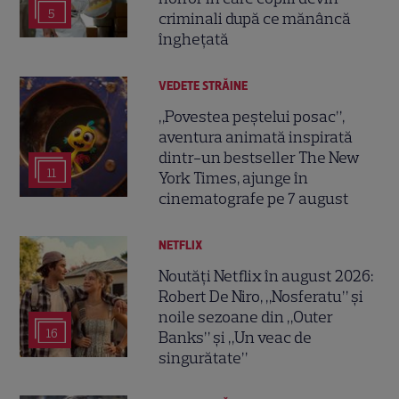
5
criminali după ce mănâncă
înghețată
VEDETE STRĂINE
„Povestea peștelui posac”,
aventura animată inspirată
dintr-un bestseller The New
11
York Times, ajunge în
cinematografe pe 7 august
NETFLIX
Noutăți Netflix în august 2026:
Robert De Niro, „Nosferatu” și
noile sezoane din „Outer
16
Banks” și „Un veac de
singurătate”