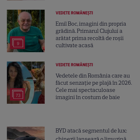
VEDETE ROMÂNEŞTI
Emil Boc, imagini din propria
grădină. Primarul Clujului a
arătat prima recoltă de roșii
9
cultivate acasă
VEDETE ROMÂNEŞTI
Vedetele din România care au
făcut senzație pe plajă în 2026.
Cele mai spectaculoase
73
imagini în costum de baie
BYD atacă segmentul de lux:
chinezii lansează o limuzină