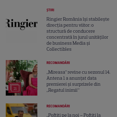
ȘTIRI
Ringier România își stabilește
direcția pentru viitor: o
structură de conducere
concentrată în jurul unităților
de business Media și
Collectibles
RECOMANDĂRI
„Mireasa” revine cu sezonul 14.
Antena 1 a anunțat data
premierei și surprizele din
21
„Regatul inimii”
RECOMANDĂRI
„Poftiți pe la noi – Poftiți la