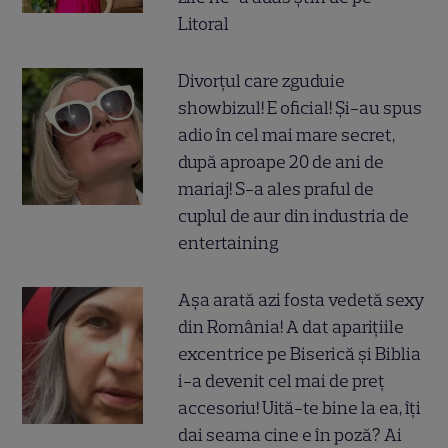
Litoral
Divorțul care zguduie
showbizul! E oficial! Și-au spus
adio în cel mai mare secret,
după aproape 20 de ani de
mariaj! S-a ales praful de
cuplul de aur din industria de
entertaining
Așa arată azi fosta vedetă sexy
din România! A dat aparițiile
excentrice pe Biserică și Biblia
i-a devenit cel mai de preț
accesoriu! Uită-te bine la ea, îți
dai seama cine e în poză? Ai