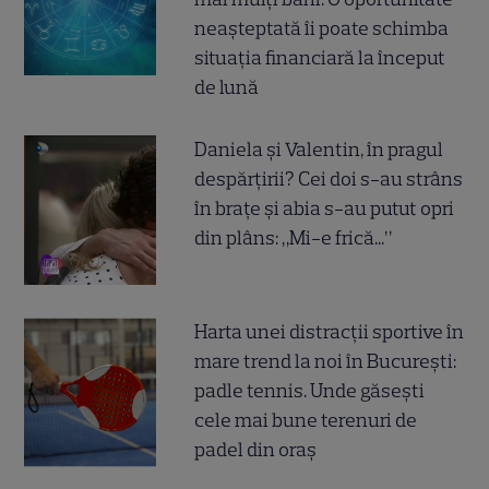
neașteptată îi poate schimba
situația financiară la început
de lună
Daniela și Valentin, în pragul
despărțirii? Cei doi s-au strâns
în brațe și abia s-au putut opri
din plâns: „Mi-e frică...”
Harta unei distracții sportive în
mare trend la noi în București:
padle tennis. Unde găsești
cele mai bune terenuri de
padel din oraș