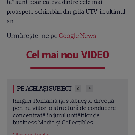
ta” sunt doar câteva dintre cele mai
proaspete schimbări din grila
UTV
, în ultimul
an.
Urmărește-ne pe
Google News
Cel mai nou VIDEO
PE ACELAȘI SUBIECT
ia
„Mireasa” revine cu sezonul 14. Antena 1
„Poft
ere
a anunțat data premierei și surprizele
augu
din „Regatul inimii”
vict
pe c
Citește mai multe
Citeș