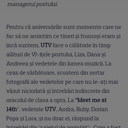
managerul postului.
Pentru că aniversările sunt momente care ne
fac să ne amintim ce tineri și frumoși eram și
încă suntem,
UTV
face o călătorie în timp
alături de VJ-ițele postului, Liza, Dana și
Andreea și vedetele din lumea muzicii. La
ceas de sărbătoare, scoatem din sertar
fotografii ale vedetelor pe care nu le-ați mai
văzut niciodată și întrebări indiscrete din
oracolul de clasa a opta. La
“Meet me at
14th
”, vedetele
UTV
, Andra, Ruby, Dorian
Popa și Lora, și nu doar ei, răspund la
întrebări din “caietul de amintiri”: „Cum a fost