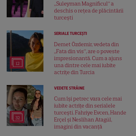
„Suleyman Magnificul” a
deschis o rețea de plăcintării
turcești
SERIALE TURCEŞTI
Demet Özdemir, vedeta din
„Fata din vis”, are o poveste
impresionantă. Cum a ajuns
12
una dintre cele mai iubite
actrițe din Turcia
VEDETE STRĂINE
Cum își petrec vara cele mai
iubite actrițe din serialele
turcești. Fahriye Evcen, Hande
32
Erçel și Neslihan Atagül,
imagini din vacanță