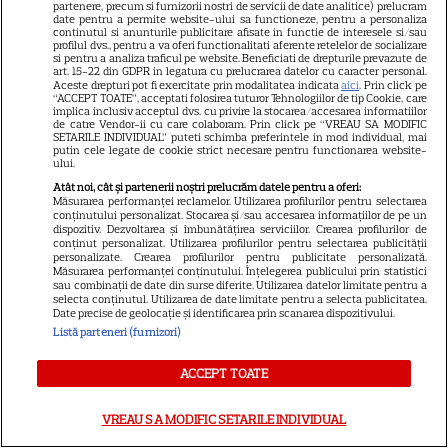
partenere, precum si furnizorii nostri de servicii de date analitice) prelucram
date pentru a permite website-ului sa functioneze, pentru a personaliza
continutul si anunturile publicitare afisate in functie de interesele si/sau
profilul dvs., pentru a va oferi functionalitati aferente retelelor de socializare
si pentru a analiza traficul pe website. Beneficiati de drepturile prevazute de
art. 15-22 din GDPR in legatura cu prelucrarea datelor cu caracter personal.
Aceste drepturi pot fi exercitate prin modalitatea indicata
aici
. Prin click pe
“ACCEPT TOATE”, acceptati folosirea tuturor Tehnologiilor de tip Cookie, care
Despre Tvmania
implica inclusiv acceptul dvs. cu privire la stocarea/accesarea informatiilor
de catre Vendor-ii cu care colaboram. Prin click pe “VREAU SA MODIFIC
Contact
SETARILE INDIVIDUAL” puteti schimba preferintele in mod individual, mai
putin cele legate de cookie strict necesare pentru functionarea website-
Contacte televiziuni
ului.
Atât noi, cât și partenerii noștri prelucrăm datele pentru a oferi:
Abonamente
Măsurarea performanței reclamelor. Utilizarea profilurilor pentru selectarea
conținutului personalizat. Stocarea și/sau accesarea informațiilor de pe un
Publicitate
dispozitiv. Dezvoltarea și îmbunătățirea serviciilor. Crearea profilurilor de
conținut personalizat. Utilizarea profilurilor pentru selectarea publicității
Termeni și condiții
personalizate. Crearea profilurilor pentru publicitate personalizată.
Măsurarea performanței conținutului. Înțelegerea publicului prin statistici
Despre cookies
sau combinații de date din surse diferite. Utilizarea datelor limitate pentru a
selecta conținutul. Utilizarea de date limitate pentru a selecta publicitatea.
Politica de confidenţialitate
Date precise de geolocație și identificarea prin scanarea dispozitivului.
Listă parteneri (furnizori)
Sitemap
ACCEPT TOATE
VREAU SA MODIFIC SETARILE INDIVIDUAL
NUMĂRUL CURENT