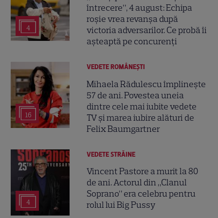
întrecere”, 4 august: Echipa
roșie vrea revanșa după
4
victoria adversarilor. Ce probă îi
așteaptă pe concurenți
VEDETE ROMÂNEŞTI
Mihaela Rădulescu împlinește
57 de ani. Povestea uneia
dintre cele mai iubite vedete
16
TV și marea iubire alături de
Felix Baumgartner
VEDETE STRĂINE
Vincent Pastore a murit la 80
de ani. Actorul din „Clanul
Soprano” era celebru pentru
4
rolul lui Big Pussy