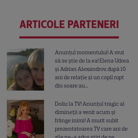
ARTICOLE PARTENERI
Anunțul momentului! A vrut
să se știe de la ea! Elena Udrea
și Adrian Alexandrov, după 10
ani de relație și un copil rupt
din soare au...
Doliu la TV! Anunțul tragic al
dimineții a venit acum și
frânge inimi! A murit subit
prezentatoarea TV care ani de
zile ne-a adus știri de pe