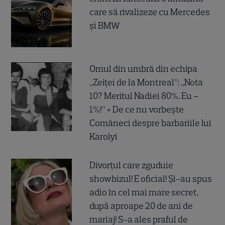
care să rivalizeze cu Mercedes
și BMW
Omul din umbră din echipa
„Zeiței de la Montreal”: „Nota
10? Meritul Nadiei 80%. Eu –
1%!” + De ce nu vorbește
Comăneci despre barbariile lui
Karolyi
Divorțul care zguduie
showbizul! E oficial! Și-au spus
adio în cel mai mare secret,
după aproape 20 de ani de
mariaj! S-a ales praful de