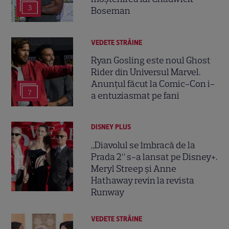
3
Boseman
VEDETE STRĂINE
Ryan Gosling este noul Ghost
Rider din Universul Marvel.
Anunțul făcut la Comic-Con i-
7
a entuziasmat pe fani
DISNEY PLUS
„Diavolul se îmbracă de la
Prada 2” s-a lansat pe Disney+.
Meryl Streep și Anne
Hathaway revin la revista
Runway
VEDETE STRĂINE