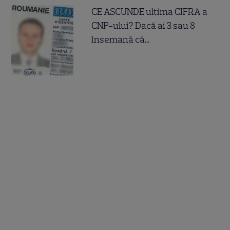
CE ASCUNDE ultima CIFRA a
CNP-ului? Dacă ai 3 sau 8
însemană că...