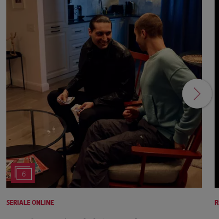
6
SERIALE ONLINE
R