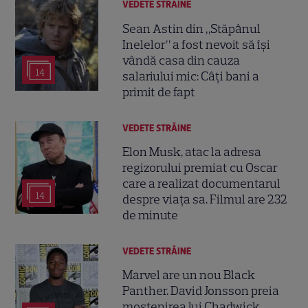
VEDETE STRĂINE
Sean Astin din „Stăpânul
Inelelor” a fost nevoit să își
vândă casa din cauza
14
salariului mic: Câți bani a
primit de fapt
VEDETE STRĂINE
Elon Musk, atac la adresa
regizorului premiat cu Oscar
care a realizat documentarul
14
despre viața sa. Filmul are 232
de minute
VEDETE STRĂINE
Marvel are un nou Black
Panther. David Jonsson preia
moștenirea lui Chadwick