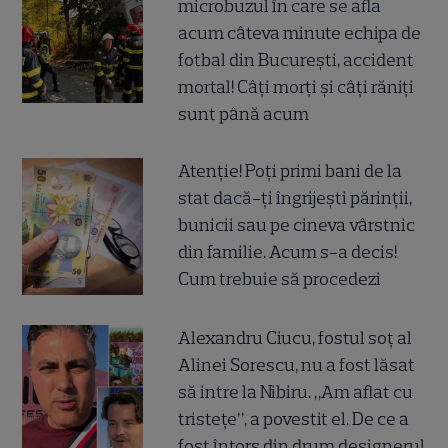
microbuzul în care se afla
acum câteva minute echipa de
fotbal din București, accident
mortal! Câți morți și câți răniți
sunt până acum
Atenție! Poți primi bani de la
stat dacă-ți îngrijești părinții,
bunicii sau pe cineva vârstnic
din familie. Acum s-a decis!
Cum trebuie să procedezi
Alexandru Ciucu, fostul soț al
Alinei Sorescu, nu a fost lăsat
să intre la Nibiru. „Am aflat cu
tristețe”, a povestit el. De ce a
fost întors din drum designerul