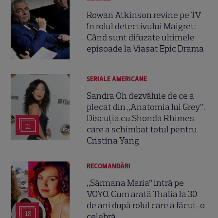
Rowan Atkinson revine pe TV
în rolul detectivului Maigret:
Când sunt difuzate ultimele
episoade la Viasat Epic Drama
SERIALE AMERICANE
Sandra Oh dezvăluie de ce a
plecat din „Anatomia lui Grey”.
Discuția cu Shonda Rhimes
21
care a schimbat totul pentru
Cristina Yang
RECOMANDĂRI
„Sărmana Maria” intră pe
VOYO. Cum arată Thalía la 30
de ani după rolul care a făcut-o
18
celebră