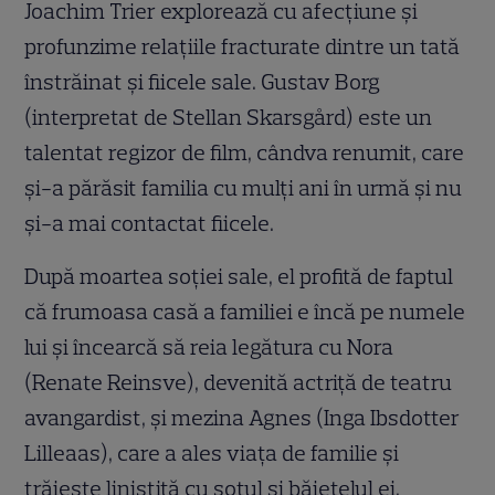
Joachim Trier explorează cu afecțiune și
profunzime relațiile fracturate dintre un tată
înstrăinat și fiicele sale. Gustav Borg
(interpretat de Stellan Skarsgård) este un
talentat regizor de film, cândva renumit, care
și-a părăsit familia cu mulți ani în urmă și nu
și-a mai contactat fiicele.
După moartea soției sale, el profită de faptul
că frumoasa casă a familiei e încă pe numele
lui și încearcă să reia legătura cu Nora
(Renate Reinsve), devenită actriță de teatru
avangardist, și mezina Agnes (Inga Ibsdotter
Lilleaas), care a ales viața de familie și
trăiește liniștită cu soțul și băiețelul ei.