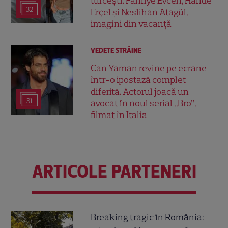
turcești. Fahriye Evcen, Hande
32
Erçel și Neslihan Atagül,
imagini din vacanță
VEDETE STRĂINE
Can Yaman revine pe ecrane
într-o ipostază complet
diferită. Actorul joacă un
31
avocat în noul serial „Bro”,
filmat în Italia
ARTICOLE PARTENERI
Breaking tragic în România: