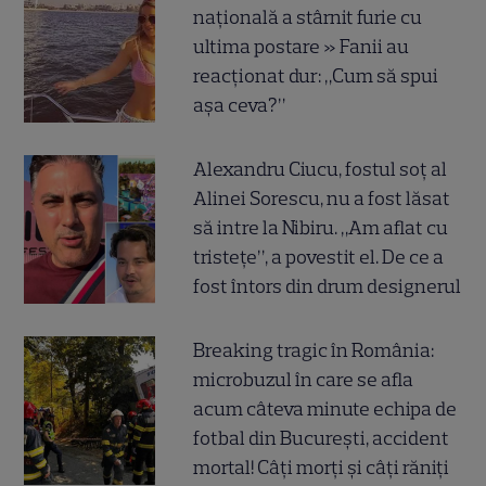
națională a stârnit furie cu
ultima postare » Fanii au
reacționat dur: „Cum să spui
așa ceva?”
Alexandru Ciucu, fostul soț al
Alinei Sorescu, nu a fost lăsat
să intre la Nibiru. „Am aflat cu
tristețe”, a povestit el. De ce a
fost întors din drum designerul
Breaking tragic în România:
microbuzul în care se afla
acum câteva minute echipa de
fotbal din București, accident
mortal! Câți morți și câți răniți