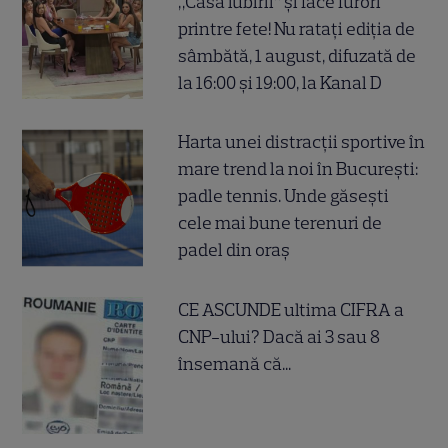
„Casa iubirii” și face furori
printre fete! Nu ratați ediția de
sâmbătă, 1 august, difuzată de
la 16:00 și 19:00, la Kanal D
Harta unei distracții sportive în
mare trend la noi în București:
padle tennis. Unde găsești
cele mai bune terenuri de
padel din oraș
CE ASCUNDE ultima CIFRA a
CNP-ului? Dacă ai 3 sau 8
însemană că...