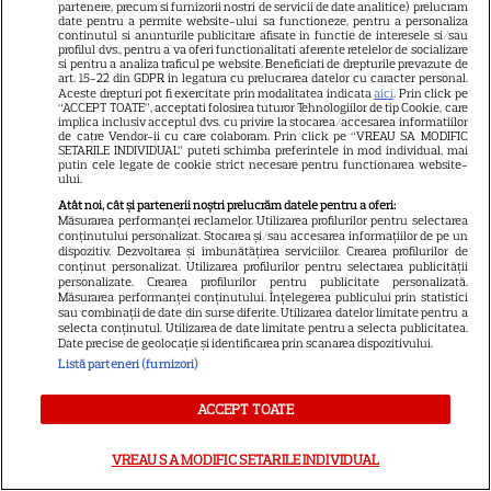
partenere, precum si furnizorii nostri de servicii de date analitice) prelucram
date pentru a permite website-ului sa functioneze, pentru a personaliza
continutul si anunturile publicitare afisate in functie de interesele si/sau
profilul dvs., pentru a va oferi functionalitati aferente retelelor de socializare
si pentru a analiza traficul pe website. Beneficiati de drepturile prevazute de
art. 15-22 din GDPR in legatura cu prelucrarea datelor cu caracter personal.
Aceste drepturi pot fi exercitate prin modalitatea indicata
aici
. Prin click pe
“ACCEPT TOATE”, acceptati folosirea tuturor Tehnologiilor de tip Cookie, care
implica inclusiv acceptul dvs. cu privire la stocarea/accesarea informatiilor
de catre Vendor-ii cu care colaboram. Prin click pe “VREAU SA MODIFIC
SETARILE INDIVIDUAL” puteti schimba preferintele in mod individual, mai
putin cele legate de cookie strict necesare pentru functionarea website-
ului.
Atât noi, cât și partenerii noștri prelucrăm datele pentru a oferi:
Măsurarea performanței reclamelor. Utilizarea profilurilor pentru selectarea
SERIALE AMERICANE
S
conținutului personalizat. Stocarea și/sau accesarea informațiilor de pe un
dispozitiv. Dezvoltarea și îmbunătățirea serviciilor. Crearea profilurilor de
conținut personalizat. Utilizarea profilurilor pentru selectarea publicității
Maggie și Negan revin la AMC.
personalizate. Crearea profilurilor pentru publicitate personalizată.
Măsurarea performanței conținutului. Înțelegerea publicului prin statistici
sau combinații de date din surse diferite. Utilizarea datelor limitate pentru a
Când începe sezonul 3 din
selecta conținutul. Utilizarea de date limitate pentru a selecta publicitatea.
Date precise de geolocație și identificarea prin scanarea dispozitivului.
„The Walking Dead: Dead City”
Listă parteneri (furnizori)
ACCEPT TOATE
VREAU SA MODIFIC SETARILE INDIVIDUAL