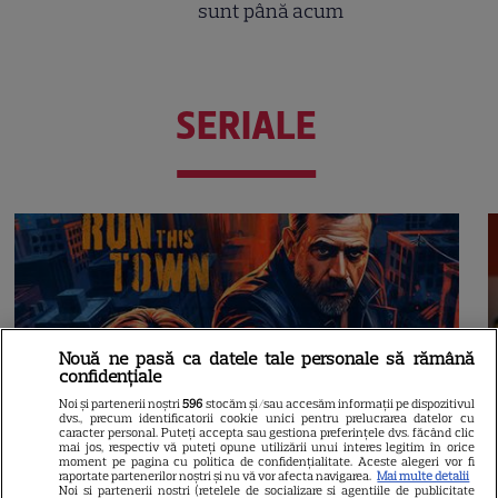
sunt până acum
SERIALE
Nouă ne pasă ca datele tale personale să rămână
confidențiale
Noi și partenerii noștri
596
stocăm și/sau accesăm informații pe dispozitivul
dvs., precum identificatorii cookie unici pentru prelucrarea datelor cu
caracter personal. Puteți accepta sau gestiona preferințele dvs. făcând clic
mai jos, respectiv vă puteți opune utilizării unui interes legitim în orice
moment pe pagina cu politica de confidențialitate. Aceste alegeri vor fi
raportate partenerilor noștri și nu vă vor afecta navigarea.
Mai multe detalii
Noi si partenerii nostri (retelele de socializare si agentiile de publicitate