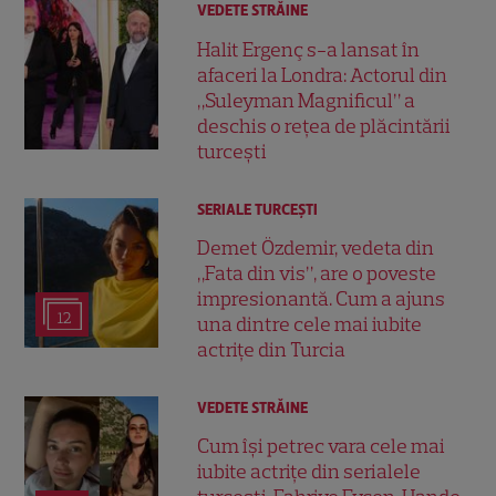
VEDETE STRĂINE
Halit Ergenç s-a lansat în
afaceri la Londra: Actorul din
„Suleyman Magnificul” a
deschis o rețea de plăcintării
turcești
SERIALE TURCEŞTI
Demet Özdemir, vedeta din
„Fata din vis”, are o poveste
impresionantă. Cum a ajuns
12
una dintre cele mai iubite
actrițe din Turcia
VEDETE STRĂINE
Cum își petrec vara cele mai
iubite actrițe din serialele