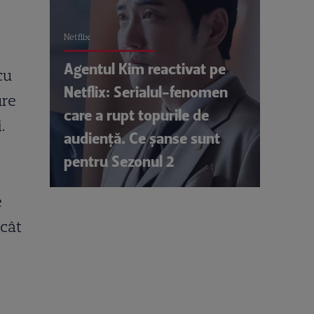
Netflix
Agentul Kim reactivat pe
cu
Netflix: Serialul-fenomen
ure
care a rupt topurile de
.
audiență. Ce șanse sunt
pentru Sezonul 2
e
ecât