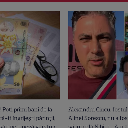
! Poți primi bani de la
Alexandru Ciucu, fostul 
ă-ți îngrijești părinții,
Alinei Sorescu, nu a fos
 sau pe cineva vârstnic
să intre la Nibiru. „Am a