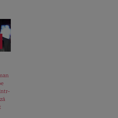
man
pe
într-
ază
t