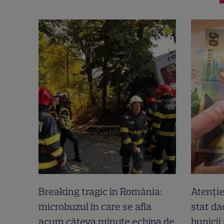
Breaking tragic în România:
Atenție
microbuzul în care se afla
stat dac
acum câteva minute echipa de
bunicii