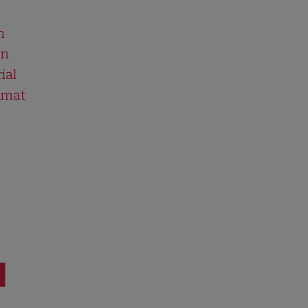
n
în
ial
ilmat
I