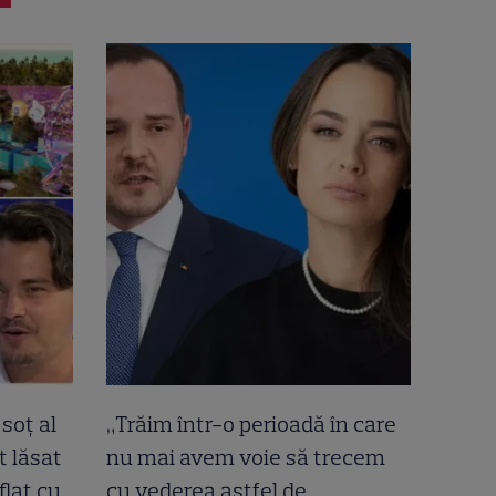
soț al
„Trăim într-o perioadă în care
t lăsat
nu mai avem voie să trecem
flat cu
cu vederea astfel de