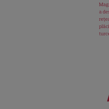
Magn
a de
rețe
plăci
turc