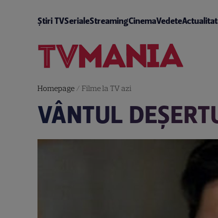
Știri TV
Seriale
Streaming
Cinema
Vedete
Actualita
Homepage
/
Filme la TV azi
VÂNTUL DEŞERT