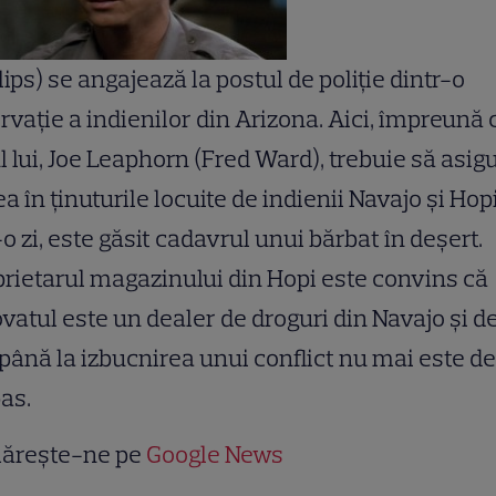
lips) se angajează la postul de poliţie dintr-o
rvaţie a indienilor din Arizona. Aici, împreună 
l lui, Joe Leaphorn (Fred Ward), trebuie să asig
a în ţinuturile locuite de indienii Navajo şi Hopi
-o zi, este găsit cadavrul unui bărbat în deşert.
rietarul magazinului din Hopi este convins că
vatul este un dealer de droguri din Navajo şi d
 până la izbucnirea unui conflict nu mai este d
as.
ărește-ne pe
Google News