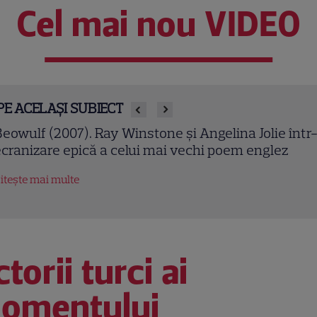
Cel mai nou VIDEO
PE ACELAȘI SUBIECT
owulf (2007). Ray Winstone și Angelina Jolie într-o
ranizare epică a celui mai vechi poem englez
tește mai multe
torii turci ai
omentului