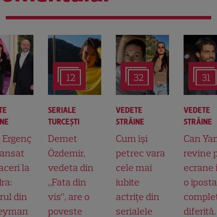
12
32
31
TE
SERIALE
VEDETE
VEDETE
INE
TURCEŞTI
STRĂINE
STRĂINE
t Ergenç
Demet
Cum își
Can Ya
lansat
Özdemir,
petrec vara
revine 
aceri la
vedeta din
cele mai
ecrane 
ra:
„Fata din
iubite
o ipost
rul din
vis”, are o
actrițe din
comple
leyman
poveste
serialele
diferită.