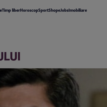
te
Timp liber
Horoscop
Sport
Shop
eJobs
Imobiliare
ULUI