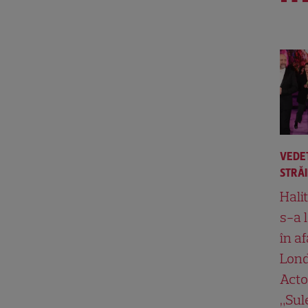
VEDE
STRĂ
Hali
s-a 
în af
Lond
Acto
„Su