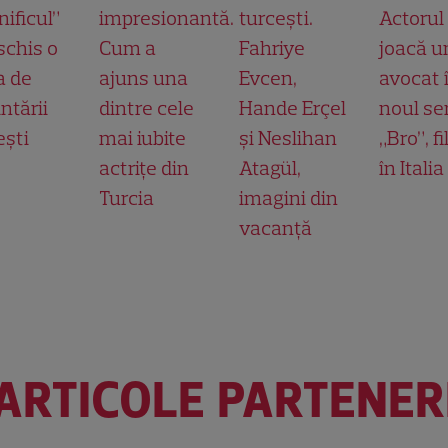
ificul”
impresionantă.
turcești.
Actorul
schis o
Cum a
Fahriye
joacă u
a de
ajuns una
Evcen,
avocat 
ntării
dintre cele
Hande Erçel
noul ser
ești
mai iubite
și Neslihan
„Bro”, f
actrițe din
Atagül,
în Italia
Turcia
imagini din
vacanță
ARTICOLE PARTENER