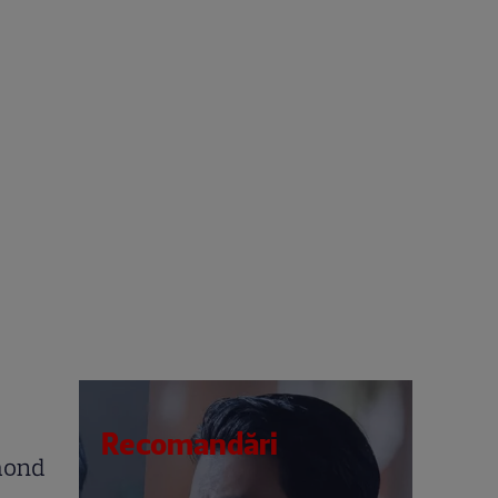
Recomandări
mond