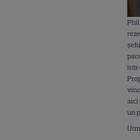
Phil
reze
şefu
pace
într
Prop
vino
aici
un p
Urm