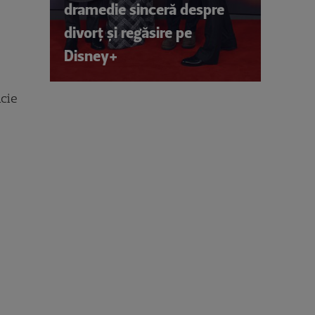
dramedie sinceră despre
divorț și regăsire pe
Disney+
icie