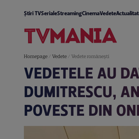
Știri TV
Seriale
Streaming
Cinema
Vedete
Actualita
Homepage
/
Vedete
/
Vedete româneşti
VEDETELE AU DAT
DUMITRESCU, AN
POVESTE DIN ON