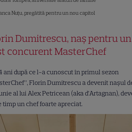
dora Tompea, aniversare alături de familie
anca Nuțu, pregătită pentru un nou capitol
orin Dumitrescu, naș pentru un
st concurent MasterChef
4 ani după ce l-a cunoscut în primul sezon
terChef”, Florin Dumitrescu a devenit nașul d
nie al lui Alex Petricean (aka d’Artagnan), dev
e timp un chef foarte apreciat.