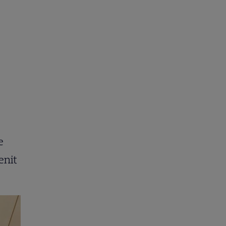
e
enit