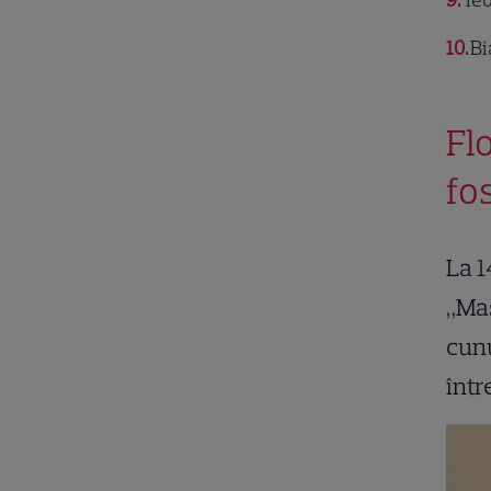
9
Teo
10
Bi
Fl
fo
La 1
„Mas
cunu
într