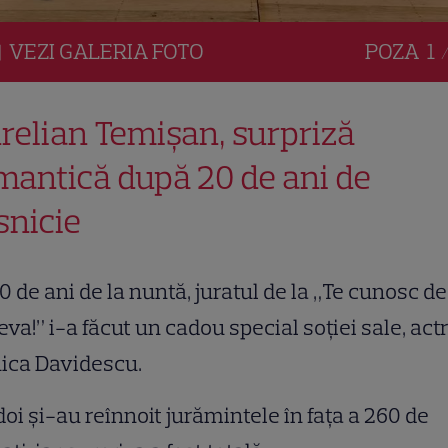
VEZI
GALERIA
FOTO
POZA
1 
relian Temișan, surpriză
mantică după 20 de ani de
snicie
0 de ani de la nuntă, juratul de la „Te cunosc de
va!” i-a făcut un cadou special soției sale, actr
ica Davidescu.
doi și-au reînnoit jurămintele în fața a 260 de