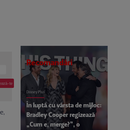
Recomandări
Disney Plus
În luptă cu vârsta de mijloc:
e,
Bradley Cooper regizează
„Cum e, merge?”, o