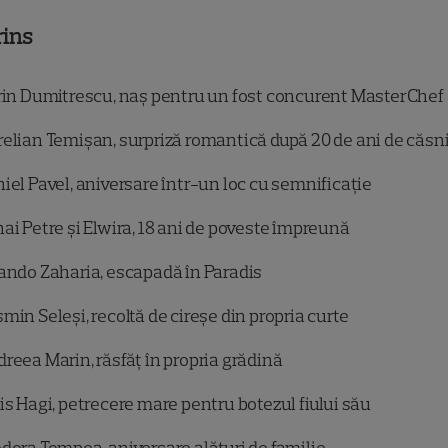
rins
rin Dumitrescu, naș pentru un fost concurent MasterChef
elian Temișan, surpriză romantică după 20 de ani de căsn
iel Pavel, aniversare într-un loc cu semnificație
ai Petre și Elwira, 18 ani de poveste împreună
ando Zaharia, escapadă în Paradis
min Seleși, recoltă de cireșe din propria curte
reea Marin, răsfăț în propria grădină
is Hagi, petrecere mare pentru botezul fiului său