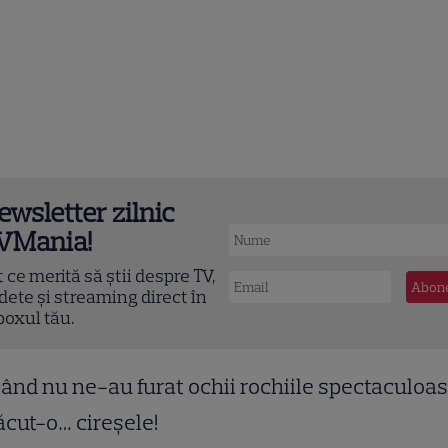
ewsletter zilnic
VMania!
t ce merită să știi despre TV,
dete și streaming direct în
boxul tău.
când nu ne-au furat ochii rochiile spectaculoas
ăcut-o… cireșele!