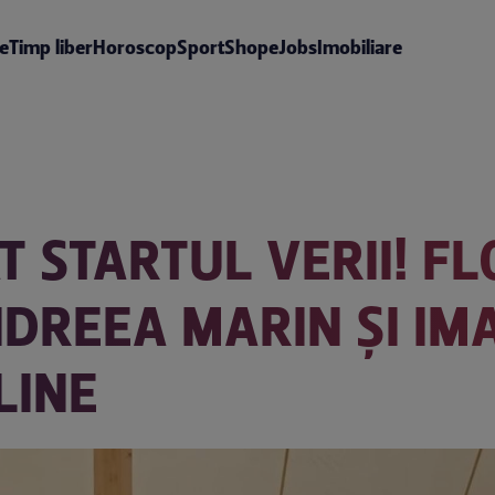
te
Timp liber
Horoscop
Sport
Shop
eJobs
Imobiliare
 STARTUL VERII! FL
DREEA MARIN ȘI IMA
LINE