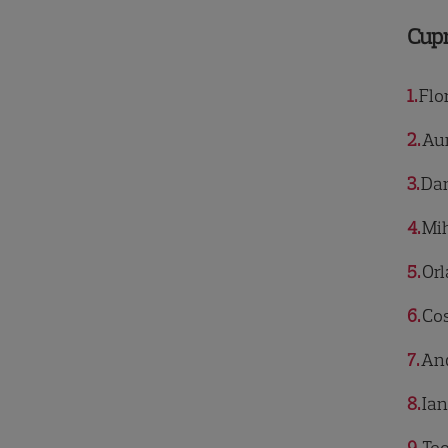
Cup
1
Flo
2
Aur
3
Dan
4
Mih
5
Orl
6
Cos
7
And
8
Ian