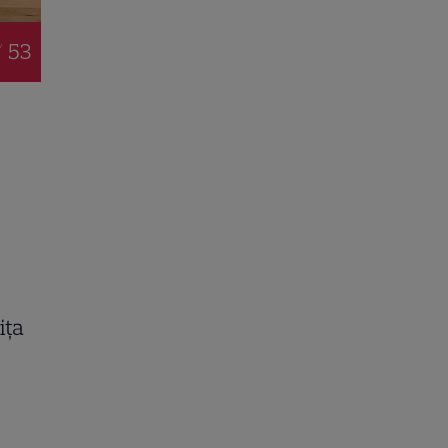
/ 53
ița