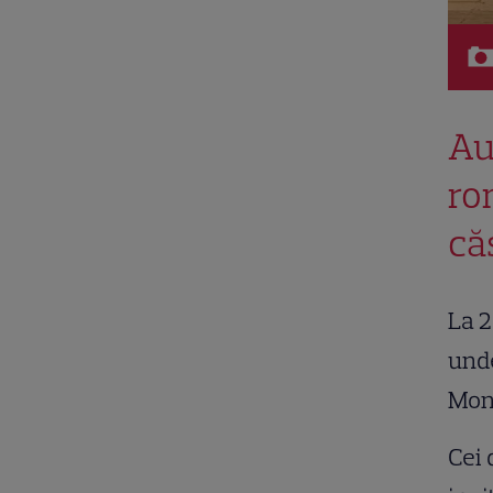
Au
ro
că
La 2
unde
Mon
Cei 