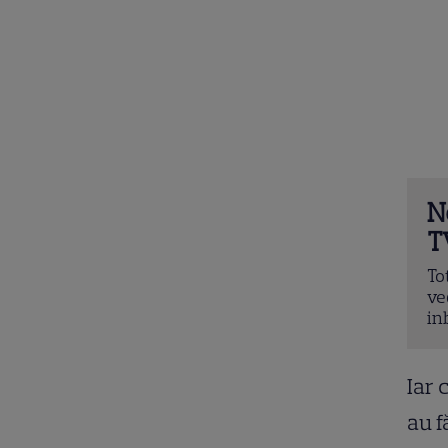
N
T
To
ve
in
Iar 
au f