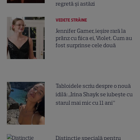
regretă și astăzi
VEDETE STRĂINE
Jennifer Garner, ieșire rară la
prânz cu fiica ei, Violet. Cum au
fost surprinse cele două
Tabloidele scriu despre o nouă
idilă: „Irina Shayk se iubește cu
starul mai mic cu 11 ani”
Distincție specială pentru