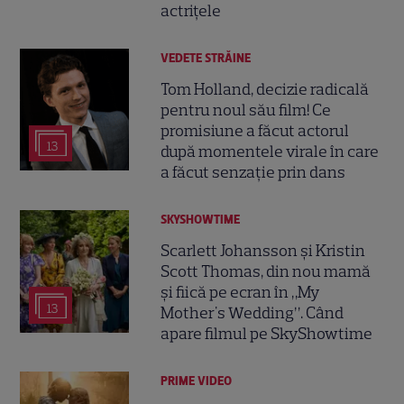
actrițele
VEDETE STRĂINE
Tom Holland, decizie radicală
pentru noul său film! Ce
promisiune a făcut actorul
13
după momentele virale în care
a făcut senzație prin dans
SKYSHOWTIME
Scarlett Johansson și Kristin
Scott Thomas, din nou mamă
și fiică pe ecran în „My
13
Mother's Wedding”. Când
apare filmul pe SkyShowtime
PRIME VIDEO