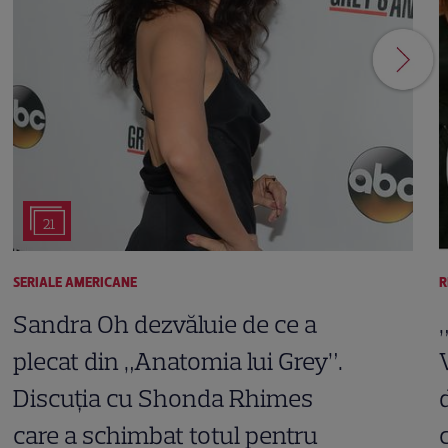
21
SERIALE AMERICANE
R
Sandra Oh dezvăluie de ce a
plecat din „Anatomia lui Grey”.
Discuția cu Shonda Rhimes
care a schimbat totul pentru