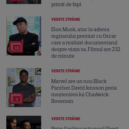
primit de fapt
VEDETE STRĂINE
Elon Musk, atac la adresa
regizorului premiat cu Oscar
care a realizat documentarul
14
despre viața sa. Filmul are 232
de minute
VEDETE STRĂINE
Marvel are un nou Black
Panther. David Jonsson preia
moștenirea lui Chadwick
3
Boseman
VEDETE STRĂINE
Ryan Gosling este noul Ghost