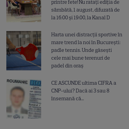
printre fete! Nu ratați ediția de
sâmbătă, 1 august, difuzată de
la 16:00 și 19:00, la Kanal D
Harta unei distracții sportive în
mare trend la noi în București:
padle tennis. Unde găsești
cele mai bune terenuri de
padel din oraș
CE ASCUNDE ultima CIFRA a
CNP-ului? Dacă ai 3 sau 8
însemană că...