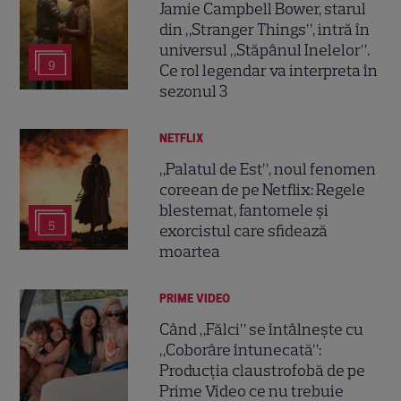
Jamie Campbell Bower, starul
din „Stranger Things”, intră în
universul „Stăpânul Inelelor”.
9
Ce rol legendar va interpreta în
sezonul 3
NETFLIX
„Palatul de Est”, noul fenomen
coreean de pe Netflix: Regele
blestemat, fantomele și
5
exorcistul care sfidează
moartea
PRIME VIDEO
Când „Fălci” se întâlnește cu
„Coborâre întunecată”:
Producția claustrofobă de pe
Prime Video ce nu trebuie