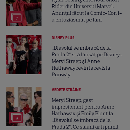
Rider din Universul Marvel.
Anunțul făcut la Comic-Con i-
7
a entuziasmat pe fani
DISNEY PLUS
„Diavolul se îmbracă de la
Prada 2” s-a lansat pe Disney+.
Meryl Streep și Anne
Hathaway revin la revista
Runway
VEDETE STRĂINE
Meryl Streep, gest
impresionant pentru Anne
Hathaway și Emily Blunt la
9
„Diavolul se îmbracă de la
Prada 2”. Ce salarii ar fi primit