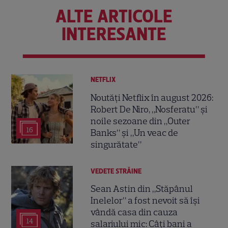
ALTE ARTICOLE
INTERESANTE
NETFLIX
Noutăți Netflix în august 2026:
Robert De Niro, „Nosferatu” și
noile sezoane din „Outer
16
Banks” și „Un veac de
singurătate”
VEDETE STRĂINE
Sean Astin din „Stăpânul
Inelelor” a fost nevoit să își
vândă casa din cauza
14
salariului mic: Câți bani a