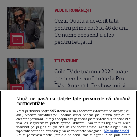
VEDETE ROMÂNEŞTI
Cezar Ouatu a devenit tată
pentru prima dată la 46 de ani.
Ce nume deosebit a ales
4
pentru fetița lui
TELEVIZIUNE
Grila TV de toamnă 2026: toate
premierele confirmate la Pro
TV și Antena 1. Ce show-uri și
9
seriale revin din septembrie
Nouă ne pasă ca datele tale personale să rămână
confidențiale
Noi și partenerii noștri
596
stocăm și/sau accesăm informații pe dispozitivul
TELEVIZIUNE
dvs., precum identificatorii cookie unici pentru prelucrarea datelor cu
caracter personal. Puteți accepta sau gestiona preferințele dvs. făcând clic
Eren Kasikci, fost câștigător
mai jos, respectiv vă puteți opune utilizării unui interes legitim în orice
moment pe pagina cu politica de confidențialitate. Aceste alegeri vor fi
MasterChef Turcia, a murit la
raportate partenerilor noștri și nu vă vor afecta navigarea.
Mai multe detalii
Noi si partenerii nostri (retelele de socializare si agentiile de publicitate
37 de ani. Bucătarul a fost găsit