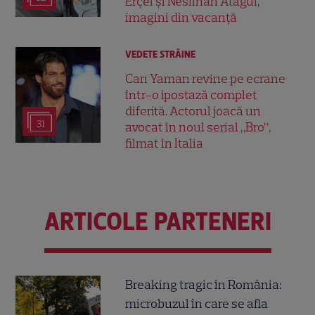
Erçel și Neslihan Atagül,
imagini din vacanță
VEDETE STRĂINE
Can Yaman revine pe ecrane
într-o ipostază complet
diferită. Actorul joacă un
31
avocat în noul serial „Bro”,
filmat în Italia
ARTICOLE PARTENERI
Breaking tragic în România:
microbuzul în care se afla