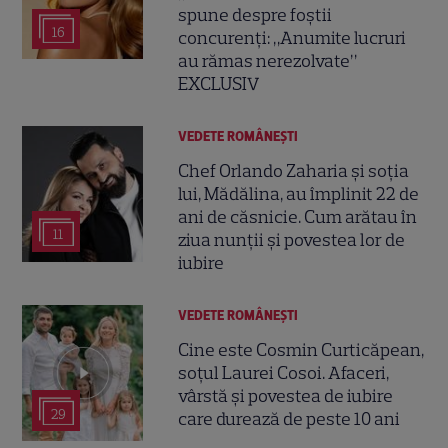
spune despre foștii
16
concurenți: „Anumite lucruri
au rămas nerezolvate”
EXCLUSIV
VEDETE ROMÂNEŞTI
Chef Orlando Zaharia și soția
lui, Mădălina, au împlinit 22 de
ani de căsnicie. Cum arătau în
11
ziua nunții și povestea lor de
iubire
VEDETE ROMÂNEŞTI
Cine este Cosmin Curticăpean,
soțul Laurei Cosoi. Afaceri,
vârstă și povestea de iubire
29
care durează de peste 10 ani