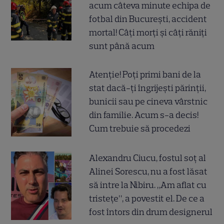
acum câteva minute echipa de
fotbal din București, accident
mortal! Câți morți și câți răniți
sunt până acum
Atenție! Poți primi bani de la
stat dacă-ți îngrijești părinții,
bunicii sau pe cineva vârstnic
din familie. Acum s-a decis!
Cum trebuie să procedezi
Alexandru Ciucu, fostul soț al
Alinei Sorescu, nu a fost lăsat
să intre la Nibiru. „Am aflat cu
tristețe”, a povestit el. De ce a
fost întors din drum designerul