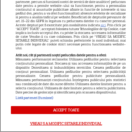
partenere, precum si furnizorii nostri de servicii de date analitice) prelucram
17
fără viață în locuința sa
date pentru a permite website-ului sa functioneze, pentru a personaliza
continutul si anunturile publicitare afisate in functie de interesele si/sau
profilul dvs., pentru a va oferi functionalitati aferente retelelor de socializare
si pentru a analiza traficul pe website. Beneficiati de drepturile prevazute de
art. 15-22 din GDPR in legatura cu prelucrarea datelor cu caracter personal.
VEDETE STRĂINE
Aceste drepturi pot fi exercitate prin modalitatea indicata
aici
. Prin click pe
“ACCEPT TOATE”, acceptati folosirea tuturor Tehnologiilor de tip Cookie, care
implica inclusiv acceptul dvs. cu privire la stocarea/accesarea informatiilor
Prințul Mirko al Bulgariei se
de catre Vendor-ii cu care colaboram. Prin click pe “VREAU SA MODIFIC
SETARILE INDIVIDUAL” puteti schimba preferintele in mod individual, mai
căsătorește cu dr. Marta Embid.
putin cele legate de cookie strict necesare pentru functionarea website-
Povestea de dragoste începută
ului.
7
într-un spital din Madrid
Atât noi, cât și partenerii noștri prelucrăm datele pentru a oferi:
Măsurarea performanței reclamelor. Utilizarea profilurilor pentru selectarea
conținutului personalizat. Stocarea și/sau accesarea informațiilor de pe un
dispozitiv. Dezvoltarea și îmbunătățirea serviciilor. Crearea profilurilor de
conținut personalizat. Utilizarea profilurilor pentru selectarea publicității
personalizate. Crearea profilurilor pentru publicitate personalizată.
Măsurarea performanței conținutului. Înțelegerea publicului prin statistici
sau combinații de date din surse diferite. Utilizarea datelor limitate pentru a
selecta conținutul. Utilizarea de date limitate pentru a selecta publicitatea.
Date precise de geolocație și identificarea prin scanarea dispozitivului.
Listă parteneri (furnizori)
ACCEPT TOATE
Despre Tvmania
VREAU SA MODIFIC SETARILE INDIVIDUAL