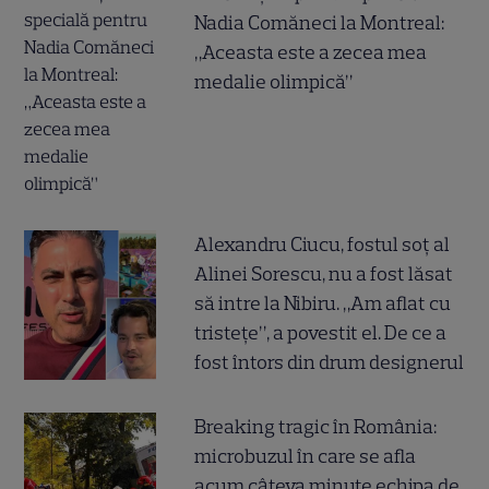
Nadia Comăneci la Montreal:
„Aceasta este a zecea mea
medalie olimpică”
Alexandru Ciucu, fostul soț al
Alinei Sorescu, nu a fost lăsat
să intre la Nibiru. „Am aflat cu
tristețe”, a povestit el. De ce a
fost întors din drum designerul
Breaking tragic în România:
microbuzul în care se afla
acum câteva minute echipa de