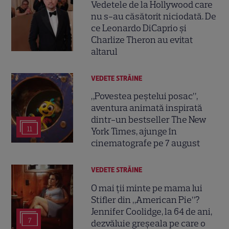
Vedetele de la Hollywood care
nu s-au căsătorit niciodată. De
ce Leonardo DiCaprio și
Charlize Theron au evitat
altarul
VEDETE STRĂINE
„Povestea peștelui posac”,
aventura animată inspirată
dintr-un bestseller The New
11
York Times, ajunge în
cinematografe pe 7 august
VEDETE STRĂINE
O mai ții minte pe mama lui
Stifler din „American Pie”?
Jennifer Coolidge, la 64 de ani,
7
dezvăluie greșeala pe care o