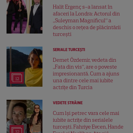
Halit Ergenç s-a lansat în
afaceri la Londra: Actorul din
„Suleyman Magnificul” a
deschis o rețea de plăcintării
turcești
SERIALE TURCEŞTI
Demet Özdemir, vedeta din
„Fata din vis”, are o poveste
impresionantă. Cum a ajuns
12
una dintre cele mai iubite
actrițe din Turcia
VEDETE STRĂINE
Cum își petrec vara cele mai
iubite actrițe din serialele
turcești. Fahriye Evcen, Hande
32