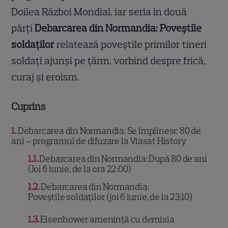
Doilea Război Mondial, iar seria în două
părți
Debarcarea din Normandia: Poveștile
soldaților
relatează poveștile primilor tineri
soldați ajunși pe țărm, vorbind despre frică,
curaj și eroism.
Cuprins
1
Debarcarea din Normandia: Se împlinesc 80 de
ani – programul de difuzare la Viasat History
1.1
Debarcarea din Normandia: După 80 de ani
(Joi 6 iunie, de la ora 22:00)
1.2
Debarcarea din Normandia:
Poveștile soldaților (joi 6 iunie, de la 23:10)
1.3
Eisenhower amenință cu demisia