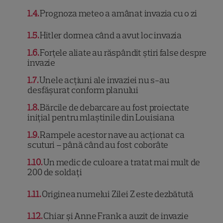
1.4
Prognoza meteo a amânat invazia cu o zi
1.5
Hitler dormea când a avut loc invazia
1.6
Forțele aliate au răspândit știri false despre
invazie
1.7
Unele acțiuni ale invaziei nu s-au
desfășurat conform planului
1.8
Bărcile de debarcare au fost proiectate
inițial pentru mlaștinile din Louisiana
1.9
Rampele acestor nave au acționat ca
scuturi – până când au fost coborâte
1.10
Un medic de culoare a tratat mai mult de
200 de soldați
1.11
Originea numelui Zilei Z este dezbătută
1.12
Chiar și Anne Frank a auzit de invazie