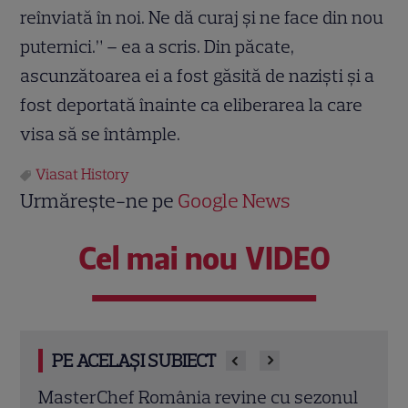
reînviată în noi. Ne dă curaj și ne face din nou
puternici.” – ea a scris. Din păcate,
ascunzătoarea ei a fost găsită de naziști și a
fost deportată înainte ca eliberarea la care
visa să se întâmple.
Viasat History
Urmărește-ne pe
Google News
Cel mai nou VIDEO
PE ACELAȘI SUBIECT
onul
„Caracatița”, serialul care a făcut istorie
Disn