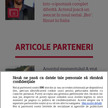
într-o ipostază complet
diferită. Actorul joacă un
31
avocat în noul serial „Bro”,
filmat în Italia
ARTICOLE PARTENERI
Anunțul momentului! A vrut
să se știe de la ea! Elena Udrea
Nouă ne pasă ca datele tale personale să rămână
și Adrian Alexandrov, după 10
confidențiale
ani de relație și un copil rupt
Noi și partenerii noștri
596
stocăm și/sau accesăm informații pe dispozitivul
dvs., precum identificatorii cookie unici pentru prelucrarea datelor cu
caracter personal. Puteți accepta sau gestiona preferințele dvs. făcând clic
din soare au...
mai jos, respectiv vă puteți opune utilizării unui interes legitim în orice
moment pe pagina cu politica de confidențialitate. Aceste alegeri vor fi
raportate partenerilor noștri și nu vă vor afecta navigarea.
Mai multe detalii
Noi si partenerii nostri (retelele de socializare si agentiile de publicitate