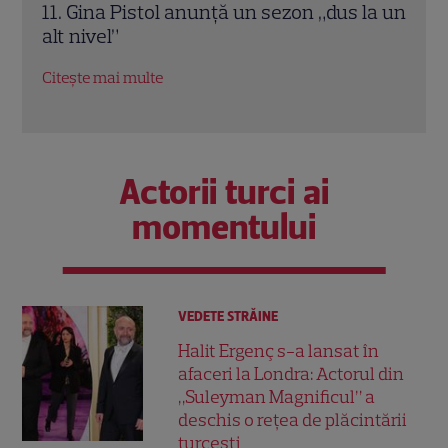
la un
în România, revine la TV. Plus un film
prem
inspirat dintr-un caz real incredibil
„Cam
mici
Citește mai multe
Citeș
Actorii turci ai
momentului
VEDETE STRĂINE
Halit Ergenç s-a lansat în
afaceri la Londra: Actorul din
„Suleyman Magnificul” a
deschis o rețea de plăcintării
turcești