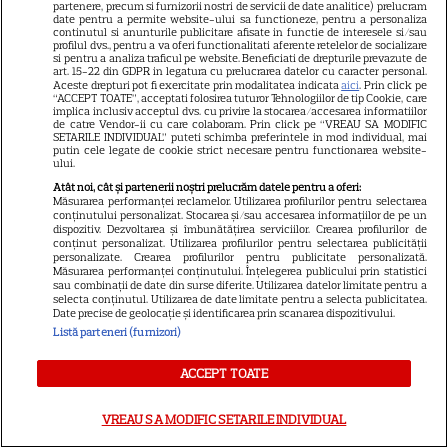
Doliu la TV! Anunțul tragic al
partenere, precum si furnizorii nostri de servicii de date analitice) prelucram
date pentru a permite website-ului sa functioneze, pentru a personaliza
dimineții a venit acum și
continutul si anunturile publicitare afisate in functie de interesele si/sau
profilul dvs., pentru a va oferi functionalitati aferente retelelor de socializare
frânge inimi! A murit subit
si pentru a analiza traficul pe website. Beneficiati de drepturile prevazute de
art. 15-22 din GDPR in legatura cu prelucrarea datelor cu caracter personal.
prezentatoarea TV care ani de
Aceste drepturi pot fi exercitate prin modalitatea indicata
aici
. Prin click pe
“ACCEPT TOATE”, acceptati folosirea tuturor Tehnologiilor de tip Cookie, care
zile ne-a adus știri de pe
implica inclusiv acceptul dvs. cu privire la stocarea/accesarea informatiilor
de catre Vendor-ii cu care colaboram. Prin click pe “VREAU SA MODIFIC
Litoral
SETARILE INDIVIDUAL” puteti schimba preferintele in mod individual, mai
putin cele legate de cookie strict necesare pentru functionarea website-
ului.
Atât noi, cât și partenerii noștri prelucrăm datele pentru a oferi:
Divorțul care zguduie
Măsurarea performanței reclamelor. Utilizarea profilurilor pentru selectarea
conținutului personalizat. Stocarea și/sau accesarea informațiilor de pe un
showbizul! E oficial! Și-au spus
dispozitiv. Dezvoltarea și îmbunătățirea serviciilor. Crearea profilurilor de
conținut personalizat. Utilizarea profilurilor pentru selectarea publicității
adio în cel mai mare secret,
personalizate. Crearea profilurilor pentru publicitate personalizată.
Măsurarea performanței conținutului. Înțelegerea publicului prin statistici
după aproape 20 de ani de
sau combinații de date din surse diferite. Utilizarea datelor limitate pentru a
selecta conținutul. Utilizarea de date limitate pentru a selecta publicitatea.
mariaj! S-a ales praful de
Date precise de geolocație și identificarea prin scanarea dispozitivului.
cuplul de aur din industria de
Listă parteneri (furnizori)
entertaining
ACCEPT TOATE
Așa arată azi fosta vedetă sexy
VREAU SA MODIFIC SETARILE INDIVIDUAL
din România! A dat aparițiile