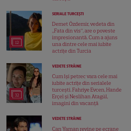
SERIALE TURCEŞTI
Demet Özdemir, vedeta din
„Fata din vis”, are o poveste
impresionantă. Cum a ajuns
12
una dintre cele mai iubite
actrițe din Turcia
VEDETE STRĂINE
Cum își petrec vara cele mai
iubite actrițe din serialele
turcești. Fahriye Evcen, Hande
32
Erçel și Neslihan Atagül,
imagini din vacanță
VEDETE STRĂINE
Can Yaman revine pe ecrane