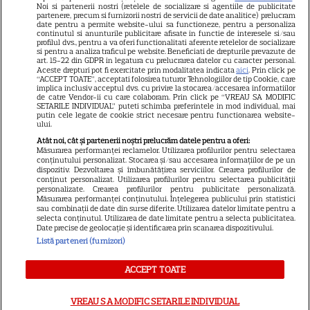
Noi si partenerii nostri (retelele de socializare si agentiile de publicitate
Avantaje
partenere, precum si furnizorii nostri de servicii de date analitice) prelucram
date pentru a permite website-ului sa functioneze, pentru a personaliza
Elle
continutul si anunturile publicitare afisate in functie de interesele si/sau
profilul dvs., pentru a va oferi functionalitati aferente retelelor de socializare
Unica
si pentru a analiza traficul pe website. Beneficiati de drepturile prevazute de
art. 15-22 din GDPR in legatura cu prelucrarea datelor cu caracter personal.
Retete practice
Aceste drepturi pot fi exercitate prin modalitatea indicata
aici
. Prin click pe
“ACCEPT TOATE”, acceptati folosirea tuturor Tehnologiilor de tip Cookie, care
implica inclusiv acceptul dvs. cu privire la stocarea/accesarea informatiilor
de catre Vendor-ii cu care colaboram. Prin click pe “VREAU SA MODIFIC
SETARILE INDIVIDUAL” puteti schimba preferintele in mod individual, mai
URMĂREȘTE-NE PE
putin cele legate de cookie strict necesare pentru functionarea website-
ului.
Atât noi, cât și partenerii noștri prelucrăm datele pentru a oferi:
Măsurarea performanței reclamelor. Utilizarea profilurilor pentru selectarea
conținutului personalizat. Stocarea și/sau accesarea informațiilor de pe un
dispozitiv. Dezvoltarea și îmbunătățirea serviciilor. Crearea profilurilor de
conținut personalizat. Utilizarea profilurilor pentru selectarea publicității
Copyright
2026
Ringier Romania – Toate Drepturile rezervate
personalizate. Crearea profilurilor pentru publicitate personalizată.
Măsurarea performanței conținutului. Înțelegerea publicului prin statistici
sau combinații de date din surse diferite. Utilizarea datelor limitate pentru a
selecta conținutul. Utilizarea de date limitate pentru a selecta publicitatea.
Date precise de geolocație și identificarea prin scanarea dispozitivului.
Listă parteneri (furnizori)
Pariază responsabil! Decizia ONJN nr. 821/25.09.2025.
Jocurile de noroc sunt interzise minorilor.
ACCEPT TOATE
VREAU SA MODIFIC SETARILE INDIVIDUAL