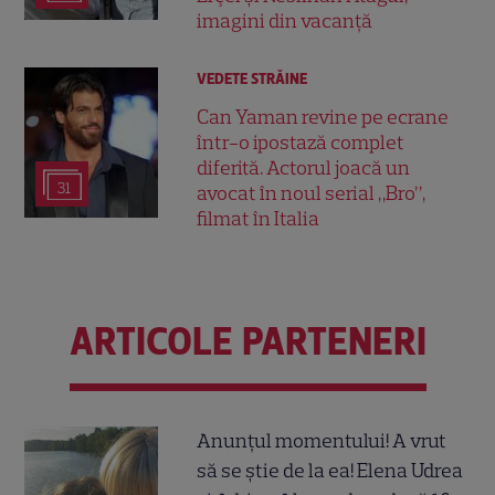
imagini din vacanță
VEDETE STRĂINE
Can Yaman revine pe ecrane
într-o ipostază complet
diferită. Actorul joacă un
31
avocat în noul serial „Bro”,
filmat în Italia
ARTICOLE PARTENERI
Anunțul momentului! A vrut
să se știe de la ea! Elena Udrea