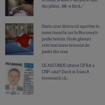
din plâns: „Mi-e frică...”
Harta unei distracții sportive în
mare trend la noi în București:
padle tennis. Unde găsești
cele mai bune terenuri de
padel din oraș
CE ASCUNDE ultima CIFRA a
CNP-ului? Dacă ai 3 sau 8
însemană că...