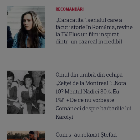
RECOMANDĂRI
„Caracatița”, serialul care a
făcut istorie în România, revine
la TV. Plus un film inspirat
dintr-un caz real incredibil
Omul din umbră din echipa
„Zeiței de la Montreal”: „Nota
10? Meritul Nadiei 80%. Eu –
1%!” + De ce nu vorbește
Comăneci despre barbariile lui
Karolyi
Cum s-au relaxat Ștefan