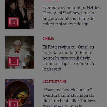
Premiere de neratat pe Netflix,
Disney+ și SkyShowtime în
august: seriale noi, filme de
15
colecție și vedete de top
CINEMA
Eli Roth revine cu „Omul cu
înghețata mortală”. Filmul
horror în care copiii devin
5
criminali după ce mănâncă
înghețată
VEDETE STRĂINE
„Povestea peștelui posac”,
aventura animată inspirată
dintr-un bestseller The New
11
York Times, ajunge în