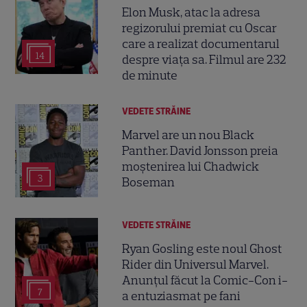
Elon Musk, atac la adresa
regizorului premiat cu Oscar
care a realizat documentarul
14
despre viața sa. Filmul are 232
de minute
VEDETE STRĂINE
Marvel are un nou Black
Panther. David Jonsson preia
moștenirea lui Chadwick
3
Boseman
VEDETE STRĂINE
Ryan Gosling este noul Ghost
Rider din Universul Marvel.
Anunțul făcut la Comic-Con i-
7
a entuziasmat pe fani