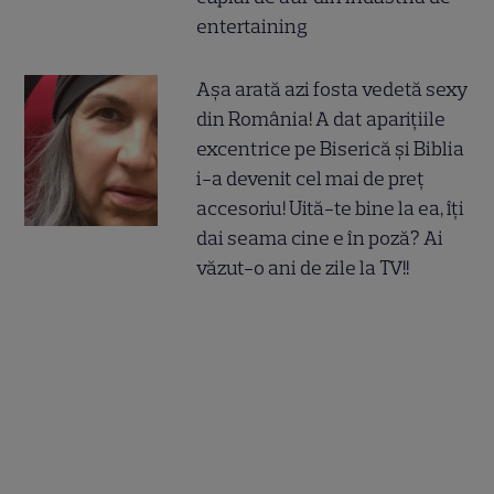
entertaining
Așa arată azi fosta vedetă sexy
din România! A dat aparițiile
excentrice pe Biserică și Biblia
i-a devenit cel mai de preț
accesoriu! Uită-te bine la ea, îți
dai seama cine e în poză? Ai
văzut-o ani de zile la TV!!