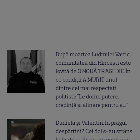
După moartea Ludmilei Vartic,
comunitatea din Hîncești este
lovită de O NOUĂ TRAGEDIE. În
ce condiții A MURIT unul
dintre cei mai respectați
polițiști: "Le dorim putere,
credință și alinare pentru a..."
Daniela și Valentin, în pragul
despărțirii? Cei doi s-au strâns
în brațe și abia s-au putut opri