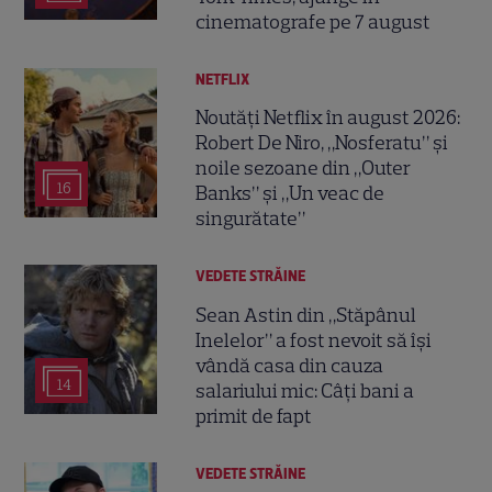
cinematografe pe 7 august
NETFLIX
Noutăți Netflix în august 2026:
Robert De Niro, „Nosferatu” și
noile sezoane din „Outer
16
Banks” și „Un veac de
singurătate”
VEDETE STRĂINE
Sean Astin din „Stăpânul
Inelelor” a fost nevoit să își
vândă casa din cauza
14
salariului mic: Câți bani a
primit de fapt
VEDETE STRĂINE