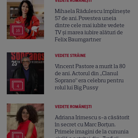
VEDETE ROMÂNEŞTI
Mihaela Rădulescu împlinește
57 de ani. Povestea uneia
dintre cele mai iubite vedete
16
TV și marea iubire alături de
Felix Baumgartner
VEDETE STRĂINE
Vincent Pastore a murit la 80
de ani. Actorul din „Clanul
Soprano” era celebru pentru
4
rolul lui Big Pussy
VEDETE ROMÂNEŞTI
Adriana Irimescu s-a căsătorit
în secret cu Marc Borțun.
Primele imagini de la cununia
11