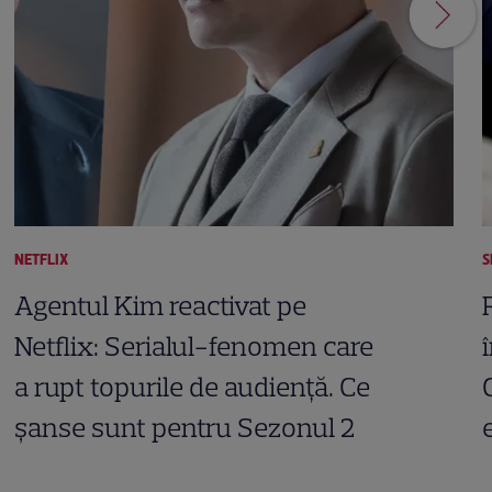
NETFLIX
S
Agentul Kim reactivat pe
Netflix: Serialul-fenomen care
a rupt topurile de audiență. Ce
șanse sunt pentru Sezonul 2