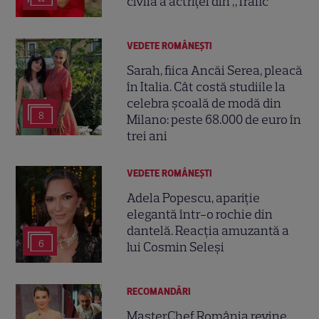
civilă a actriței din „Trafic”
VEDETE ROMÂNEŞTI
Sarah, fiica Ancăi Serea, pleacă
în Italia. Cât costă studiile la
celebra școală de modă din
8
Milano: peste 68.000 de euro în
trei ani
VEDETE ROMÂNEŞTI
Adela Popescu, apariție
elegantă într-o rochie din
dantelă. Reacția amuzantă a
6
lui Cosmin Seleși
RECOMANDĂRI
MasterChef România revine