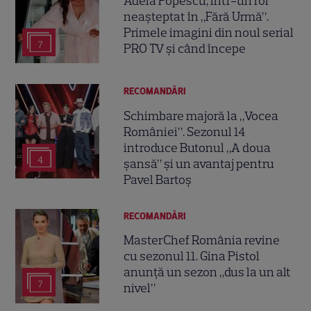
Adela Popescu, într-un rol
neașteptat în „Fără Urmă”.
Primele imagini din noul serial
7
PRO TV și când începe
RECOMANDĂRI
Schimbare majoră la „Vocea
României”. Sezonul 14
introduce Butonul „A doua
4
șansă” și un avantaj pentru
Pavel Bartoș
RECOMANDĂRI
MasterChef România revine
cu sezonul 11. Gina Pistol
anunță un sezon „dus la un alt
7
nivel”