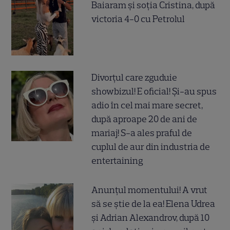
Baiaram și soția Cristina, după
victoria 4-0 cu Petrolul
Divorțul care zguduie
showbizul! E oficial! Și-au spus
adio în cel mai mare secret,
după aproape 20 de ani de
mariaj! S-a ales praful de
cuplul de aur din industria de
entertaining
Anunțul momentului! A vrut
să se știe de la ea! Elena Udrea
și Adrian Alexandrov, după 10