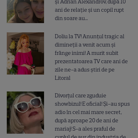
și Adrian Alexandrov, după 10
ani de relație și un copil rupt
din soare au...
Doliu la TV! Anunțul tragic al
dimineții a venit acum și
frânge inimi! A murit subit
prezentatoarea TV care ani de
zile ne-a adus știri de pe
Litoral
Divorțul care zguduie
showbizul! E oficial! Și-au spus
adio în cel mai mare secret,
după aproape 20 de ani de
mariaj! S-a ales praful de
cuplul de aur din industria de