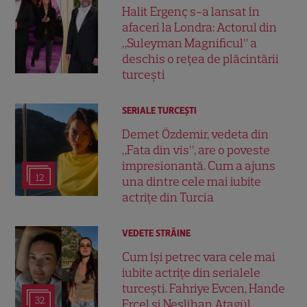
Halit Ergenç s-a lansat în
afaceri la Londra: Actorul din
„Suleyman Magnificul” a
deschis o rețea de plăcintării
turcești
SERIALE TURCEŞTI
Demet Özdemir, vedeta din
„Fata din vis”, are o poveste
impresionantă. Cum a ajuns
12
una dintre cele mai iubite
actrițe din Turcia
VEDETE STRĂINE
Cum își petrec vara cele mai
iubite actrițe din serialele
turcești. Fahriye Evcen, Hande
32
Erçel și Neslihan Atagül,