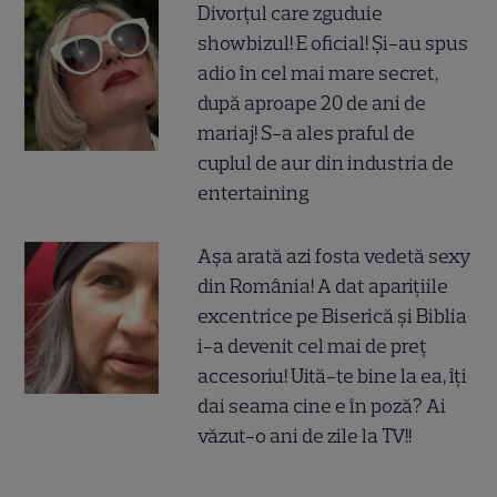
Divorțul care zguduie
showbizul! E oficial! Și-au spus
adio în cel mai mare secret,
după aproape 20 de ani de
mariaj! S-a ales praful de
cuplul de aur din industria de
entertaining
Așa arată azi fosta vedetă sexy
din România! A dat aparițiile
excentrice pe Biserică și Biblia
i-a devenit cel mai de preț
accesoriu! Uită-te bine la ea, îți
dai seama cine e în poză? Ai
văzut-o ani de zile la TV!!