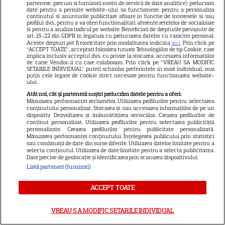
partenere, precum si furnizorii nostri de servicii de date analitice) prelucram
date pentru a permite website-ului sa functioneze, pentru a personaliza
continutul si anunturile publicitare afisate in functie de interesele si/sau
profilul dvs., pentru a va oferi functionalitati aferente retelelor de socializare
si pentru a analiza traficul pe website. Beneficiati de drepturile prevazute de
DIN ACEEAȘI CATEGORIE
art. 15-22 din GDPR in legatura cu prelucrarea datelor cu caracter personal.
Aceste drepturi pot fi exercitate prin modalitatea indicata
aici
. Prin click pe
“ACCEPT TOATE”, acceptati folosirea tuturor Tehnologiilor de tip Cookie, care
implica inclusiv acceptul dvs. cu privire la stocarea/accesarea informatiilor
de catre Vendor-ii cu care colaboram. Prin click pe “VREAU SA MODIFIC
SETARILE INDIVIDUAL” puteti schimba preferintele in mod individual, mai
putin cele legate de cookie strict necesare pentru functionarea website-
ului.
VEDETE ROMÂNEŞTI
Atât noi, cât și partenerii noștri prelucrăm datele pentru a oferi:
Măsurarea performanței reclamelor. Utilizarea profilurilor pentru selectarea
Sarah, fiica Ancăi Serea, pleacă
conținutului personalizat. Stocarea și/sau accesarea informațiilor de pe un
în Italia. Cât costă studiile la
dispozitiv. Dezvoltarea și îmbunătățirea serviciilor. Crearea profilurilor de
conținut personalizat. Utilizarea profilurilor pentru selectarea publicității
celebra școală de modă din
personalizate. Crearea profilurilor pentru publicitate personalizată.
8
Milano: peste 68.000 de euro în
Măsurarea performanței conținutului. Înțelegerea publicului prin statistici
sau combinații de date din surse diferite. Utilizarea datelor limitate pentru a
trei ani
selecta conținutul. Utilizarea de date limitate pentru a selecta publicitatea.
Date precise de geolocație și identificarea prin scanarea dispozitivului.
Listă parteneri (furnizori)
VEDETE ROMÂNEŞTI
ACCEPT TOATE
Adela Popescu, apariție
elegantă într-o rochie din
VREAU SA MODIFIC SETARILE INDIVIDUAL
dantelă. Reacția amuzantă a