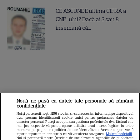
CE ASCUNDE ultima CIFRA a
CNP-ului? Dacă ai 3 sau 8
însemană că...
Nouă ne pasă ca datele tale personale să rămână
confidențiale
Noi și partenerii noștri
596
stocăm și/sau accesăm informații pe dispozitivul
dvs., precum identificatorii cookie unici pentru prelucrarea datelor cu
caracter personal. Puteți accepta sau gestiona preferințele dvs. făcând clic
mai jos, respectiv vă puteți opune utilizării unui interes legitim în orice
moment pe pagina cu politica de confidențialitate. Aceste alegeri vor fi
raportate partenerilor noștri și nu vă vor afecta navigarea.
Mai multe detalii
Noi si partenerii nostri (retelele de socializare si agentiile de publicitate