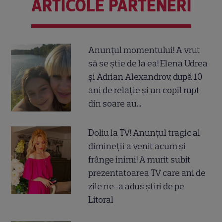
ARTICOLE PARTENERI
Anunțul momentului! A vrut
să se știe de la ea! Elena Udrea
și Adrian Alexandrov, după 10
ani de relație și un copil rupt
din soare au...
Doliu la TV! Anunțul tragic al
dimineții a venit acum și
frânge inimi! A murit subit
prezentatoarea TV care ani de
zile ne-a adus știri de pe
Litoral