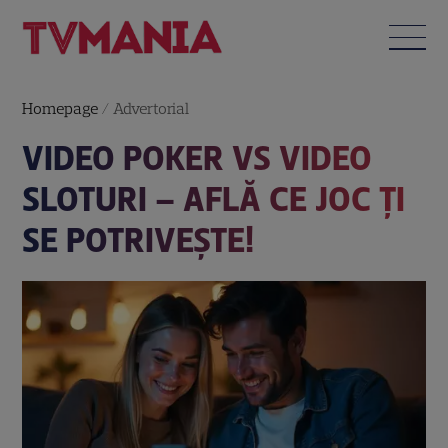
Homepage
/
Advertorial
VIDEO POKER VS VIDEO
SLOTURI – AFLĂ CE JOC ȚI
SE POTRIVEȘTE!