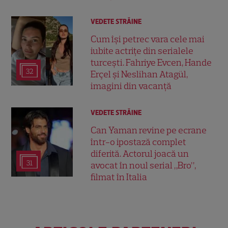
VEDETE STRĂINE
Cum își petrec vara cele mai
iubite actrițe din serialele
turcești. Fahriye Evcen, Hande
32
Erçel și Neslihan Atagül,
imagini din vacanță
VEDETE STRĂINE
Can Yaman revine pe ecrane
într-o ipostază complet
diferită. Actorul joacă un
31
avocat în noul serial „Bro”,
filmat în Italia