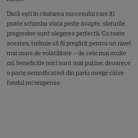
Dacă ești în căutarea succesului care îți
poate schimba viața peste noapte, sloturile
progresive sunt alegerea perfectă. Cu toate
acestea, trebuie să fii pregătit pentru un nivel
mai mare de volatilitate – de cele mai multe
ori, beneficiile mici sunt mai puține, deoarece
o parte semnificativă din pariu merge către
fondul recompense.