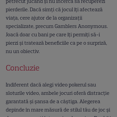
petrecut jucând și nu încerca să recuperezi
pierderile. Dacă simți că jocul îți afectează
viața, cere ajutor de la organizații
specializate, precum Gamblers Anonymous.
Joacă doar cu bani pe care îți permiți să-i
pierzi și tratează beneficiile ca pe o surpriză,
nu un obiectiv.
Concluzie
Indiferent dacă alegi video pokerul sau
sloturile video, ambele jocuri oferă distracție
garantată și șansa de a câștiga. Alegerea
depinde în mare măsură de stilul tău de joc și