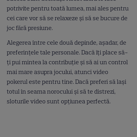
potrivite pentru toată lumea, mai ales pentru
cei care vor să se relaxeze și să se bucure de
joc fără presiune.
Alegerea între cele două depinde, așadar, de
preferințele tale personale. Dacă îți place să-
ți pui mintea la contribuție și să ai un control
mai mare asupra jocului, atunci video
pokerul este pentru tine. Dacă preferi să lași
totul în seama norocului și să te distrezi,
sloturile video sunt opțiunea perfectă.