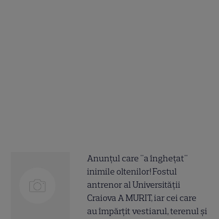
Anunțul care "a înghețat"
inimile oltenilor! Fostul
antrenor al Universității
Craiova A MURIT, iar cei care
au împărțit vestiarul, terenul și