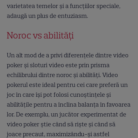
varietatea temelor și a funcțiilor speciale,
adaugă un plus de entuziasm.
Noroc vs abilități
Un alt mod de a privi diferențele dintre video
poker și sloturi video este prin prisma
echilibrului dintre noroc și abilități. Video
pokerul este ideal pentru cei care preferă un
joc în care își pot folosi cunoștințele și
abilitățile pentru a înclina balanța în favoarea
lor. De exemplu, un jucător experimentat de
video poker știe când să riște și când să
joace precaut, maximizându-și astfel