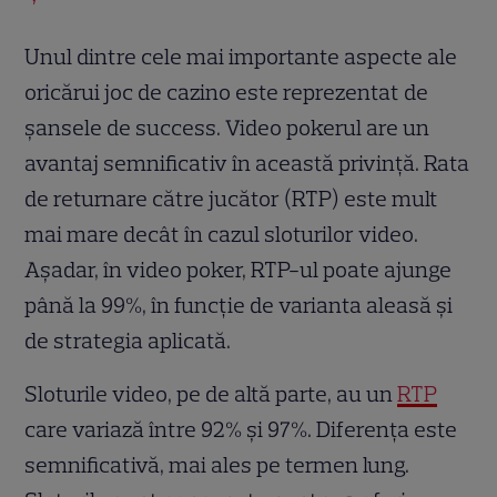
Unul dintre cele mai importante aspecte ale
oricărui joc de cazino este reprezentat de
șansele de success. Video pokerul are un
avantaj semnificativ în această privință. Rata
de returnare către jucător (RTP) este mult
mai mare decât în cazul sloturilor video.
Așadar, în video poker, RTP-ul poate ajunge
până la 99%, în funcție de varianta aleasă și
de strategia aplicată.
Sloturile video, pe de altă parte, au un
RTP
care variază între 92% și 97%. Diferența este
semnificativă, mai ales pe termen lung.