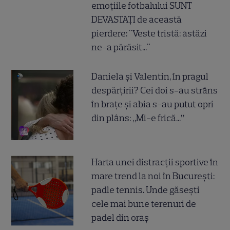
emoțiile fotbalului SUNT
DEVASTAȚI de această
pierdere: "Veste tristă: astăzi
ne-a părăsit..."
Daniela și Valentin, în pragul
despărțirii? Cei doi s-au strâns
în brațe și abia s-au putut opri
din plâns: „Mi-e frică...”
Harta unei distracții sportive în
mare trend la noi în București:
padle tennis. Unde găsești
cele mai bune terenuri de
padel din oraș