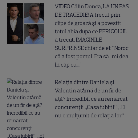
VIDEO Călin Donca, LA UN PAS
DE TRAGEDIE! A trecut prin
clipe de groază și a povestit
totul abia după ce PERICOLUL
a trecut. IMAGINILE
SURPRINSE chiar de el: "Noroc
că a fost pomul. Era să-mi dea
în cap cu..."
Relația dintre Daniela și
Valentin atârnă de un fir de
ață? Incredibil ce au remarcat
concurenții „Casa iubirii”: „El
nu e mulțumit de relația lor”