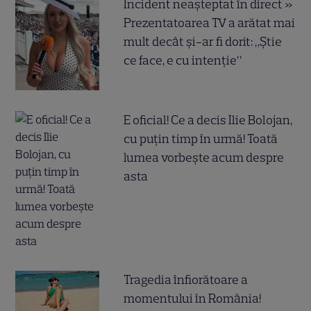
Incident neașteptat în direct »
Prezentatoarea TV a arătat mai
mult decât și-ar fi dorit: „Știe
ce face, e cu intenție”
E oficial! Ce a decis Ilie Bolojan,
cu puțin timp în urmă! Toată
lumea vorbește acum despre
asta
Tragedia înfiorătoare a
momentului în România!