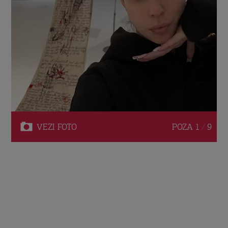
VEZI
FOTO
POZA
1 / 9