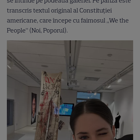
se întinde pe podeaua galeriei. Pe pânză este
transcris textul original al Constituției
americane, care începe cu faimosul „We the
People” (Noi, Poporul).