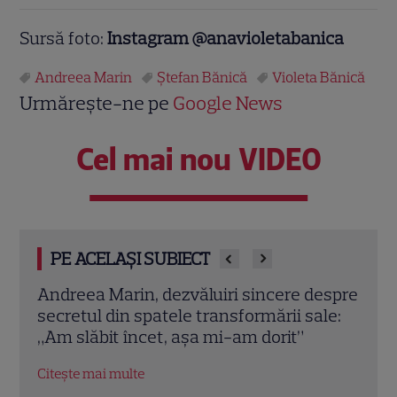
Sursă foto:
Instagram @anavioletabanica
Andreea Marin
Ștefan Bănică
Violeta Bănică
Urmărește-ne pe
Google News
Cel mai nou VIDEO
PE ACELAȘI SUBIECT
milia
Andreea Marin, dezvăluiri sincere despre
Tunc
secretul din spatele transformării sale:
fami
„Am slăbit încet, așa mi-am dorit”
Andr
Citește mai multe
Citeș