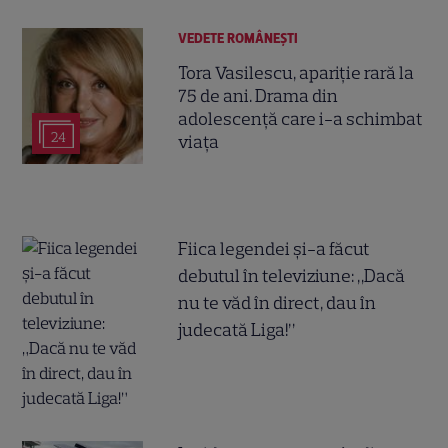
VEDETE ROMÂNEŞTI
Tora Vasilescu, apariție rară la
75 de ani. Drama din
adolescență care i-a schimbat
24
viața
Fiica legendei și-a făcut
debutul în televiziune: „Dacă
nu te văd în direct, dau în
judecată Liga!”