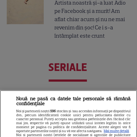
Artista noastră și-a luat Adio
pe Facebook și a murit! Am
aflat chiar acum și nu ne mai
revenim din șoc! Ce i s-a
întâmplat este crunt
SERIALE
Nouă ne pasă ca datele tale personale să rămână
confidențiale
Noi și partenerii noștri
596
stocăm și/sau accesăm informații pe dispozitivul
dvs., precum identificatorii cookie unici pentru prelucrarea datelor cu
caracter personal. Puteți accepta sau gestiona preferințele dvs. făcând clic
mai jos, respectiv vă puteți opune utilizării unui interes legitim în orice
moment pe pagina cu politica de confidențialitate. Aceste alegeri vor fi
raportate partenerilor noștri și nu vă vor afecta navigarea.
Mai multe detalii
Noi si partenerii nostri (retelele de socializare si agentiile de publicitate