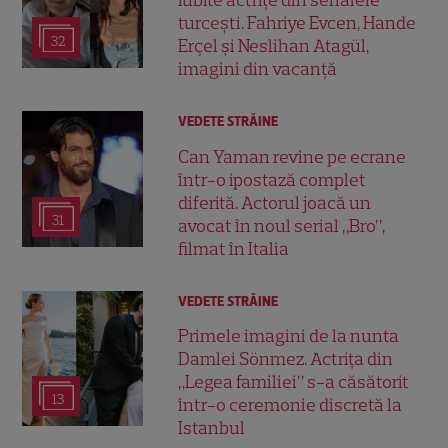
iubite actrițe din serialele
turcești. Fahriye Evcen, Hande
32
Erçel și Neslihan Atagül,
imagini din vacanță
VEDETE STRĂINE
Can Yaman revine pe ecrane
într-o ipostază complet
diferită. Actorul joacă un
31
avocat în noul serial „Bro”,
filmat în Italia
VEDETE STRĂINE
Primele imagini de la nunta
Damlei Sönmez. Actrița din
„Legea familiei” s-a căsătorit
13
într-o ceremonie discretă la
Istanbul