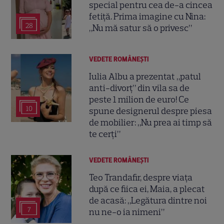
special pentru cea de-a cincea
fetiță. Prima imagine cu Nina:
28
„Nu mă satur să o privesc”
VEDETE ROMÂNEŞTI
Iulia Albu a prezentat „patul
anti-divorț” din vila sa de
peste 1 milion de euro! Ce
10
spune designerul despre piesa
de mobilier: „Nu prea ai timp să
te cerți”
VEDETE ROMÂNEŞTI
Teo Trandafir, despre viața
după ce fiica ei, Maia, a plecat
de acasă: „Legătura dintre noi
7
nu ne-o ia nimeni”