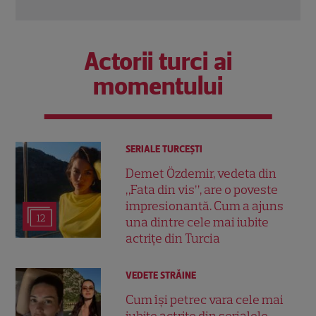
Actorii turci ai
momentului
SERIALE TURCEŞTI
Demet Özdemir, vedeta din
„Fata din vis”, are o poveste
impresionantă. Cum a ajuns
12
una dintre cele mai iubite
actrițe din Turcia
VEDETE STRĂINE
Cum își petrec vara cele mai