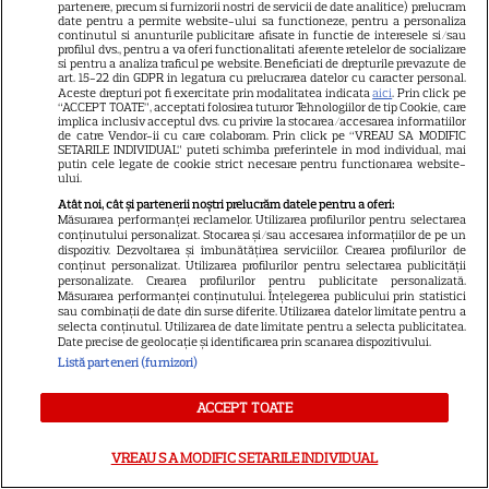
partenere, precum si furnizorii nostri de servicii de date analitice) prelucram
date pentru a permite website-ului sa functioneze, pentru a personaliza
continutul si anunturile publicitare afisate in functie de interesele si/sau
profilul dvs., pentru a va oferi functionalitati aferente retelelor de socializare
si pentru a analiza traficul pe website. Beneficiati de drepturile prevazute de
art. 15-22 din GDPR in legatura cu prelucrarea datelor cu caracter personal.
Aceste drepturi pot fi exercitate prin modalitatea indicata
aici
. Prin click pe
“ACCEPT TOATE”, acceptati folosirea tuturor Tehnologiilor de tip Cookie, care
implica inclusiv acceptul dvs. cu privire la stocarea/accesarea informatiilor
de catre Vendor-ii cu care colaboram. Prin click pe “VREAU SA MODIFIC
SETARILE INDIVIDUAL” puteti schimba preferintele in mod individual, mai
putin cele legate de cookie strict necesare pentru functionarea website-
ului.
Atât noi, cât și partenerii noștri prelucrăm datele pentru a oferi:
Măsurarea performanței reclamelor. Utilizarea profilurilor pentru selectarea
conținutului personalizat. Stocarea și/sau accesarea informațiilor de pe un
dispozitiv. Dezvoltarea și îmbunătățirea serviciilor. Crearea profilurilor de
conținut personalizat. Utilizarea profilurilor pentru selectarea publicității
personalizate. Crearea profilurilor pentru publicitate personalizată.
21
Măsurarea performanței conținutului. Înțelegerea publicului prin statistici
sau combinații de date din surse diferite. Utilizarea datelor limitate pentru a
selecta conținutul. Utilizarea de date limitate pentru a selecta publicitatea.
Date precise de geolocație și identificarea prin scanarea dispozitivului.
SERIALE AMERICANE
R
Listă parteneri (furnizori)
Sandra Oh dezvăluie de ce a
ACCEPT TOATE
plecat din „Anatomia lui Grey”.
VREAU SA MODIFIC SETARILE INDIVIDUAL
Discuția cu Shonda Rhimes