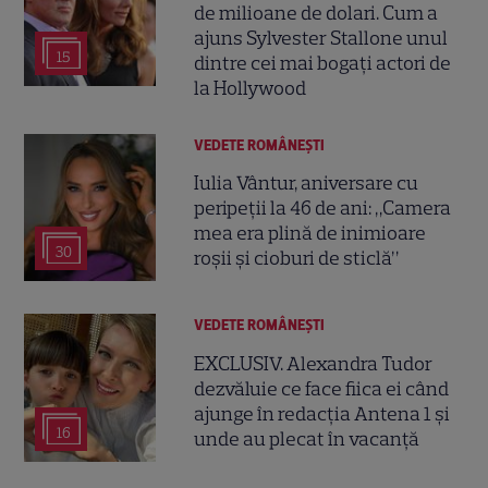
de milioane de dolari. Cum a
ajuns Sylvester Stallone unul
15
dintre cei mai bogați actori de
la Hollywood
VEDETE ROMÂNEŞTI
Iulia Vântur, aniversare cu
peripeții la 46 de ani: „Camera
mea era plină de inimioare
30
roșii și cioburi de sticlă”
VEDETE ROMÂNEŞTI
EXCLUSIV. Alexandra Tudor
dezvăluie ce face fiica ei când
ajunge în redacția Antena 1 și
16
unde au plecat în vacanță