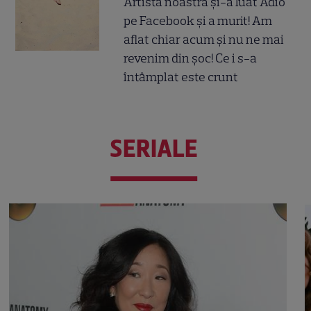
Artista noastră și-a luat Adio
pe Facebook și a murit! Am
aflat chiar acum și nu ne mai
revenim din șoc! Ce i s-a
întâmplat este crunt
SERIALE