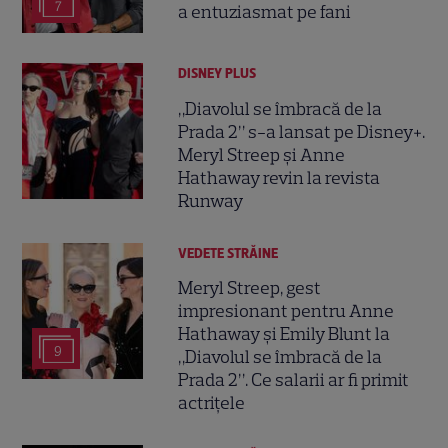
7
a entuziasmat pe fani
DISNEY PLUS
„Diavolul se îmbracă de la
Prada 2” s-a lansat pe Disney+.
Meryl Streep și Anne
Hathaway revin la revista
Runway
VEDETE STRĂINE
Meryl Streep, gest
impresionant pentru Anne
Hathaway și Emily Blunt la
9
„Diavolul se îmbracă de la
Prada 2”. Ce salarii ar fi primit
actrițele