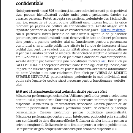
confidențiale
Libertatea pentru femei
Noi și partenerii noștri
596
stocăm și/sau accesăm informații pe dispozitivul
dvs., precum identificatorii cookie unici pentru prelucrarea datelor cu
GSP
caracter personal. Puteți accepta sau gestiona preferințele dvs. făcând clic
mai jos, respectiv vă puteți opune utilizării unui interes legitim în orice
Știri mondene
moment pe pagina cu politica de confidențialitate. Aceste alegeri vor fi
raportate partenerilor noștri și nu vă vor afecta navigarea.
Mai multe detalii
Noi si partenerii nostri (retelele de socializare si agentiile de publicitate
Avantaje
partenere, precum si furnizorii nostri de servicii de date analitice) prelucram
date pentru a permite website-ului sa functioneze, pentru a personaliza
Elle
continutul si anunturile publicitare afisate in functie de interesele si/sau
profilul dvs., pentru a va oferi functionalitati aferente retelelor de socializare
Unica
si pentru a analiza traficul pe website. Beneficiati de drepturile prevazute de
art. 15-22 din GDPR in legatura cu prelucrarea datelor cu caracter personal.
Retete practice
Aceste drepturi pot fi exercitate prin modalitatea indicata
aici
. Prin click pe
“ACCEPT TOATE”, acceptati folosirea tuturor Tehnologiilor de tip Cookie, care
implica inclusiv acceptul dvs. cu privire la stocarea/accesarea informatiilor
de catre Vendor-ii cu care colaboram. Prin click pe “VREAU SA MODIFIC
SETARILE INDIVIDUAL” puteti schimba preferintele in mod individual, mai
URMĂREȘTE-NE PE
putin cele legate de cookie strict necesare pentru functionarea website-
ului.
Atât noi, cât și partenerii noștri prelucrăm datele pentru a oferi:
Măsurarea performanței reclamelor. Utilizarea profilurilor pentru selectarea
conținutului personalizat. Stocarea și/sau accesarea informațiilor de pe un
dispozitiv. Dezvoltarea și îmbunătățirea serviciilor. Crearea profilurilor de
conținut personalizat. Utilizarea profilurilor pentru selectarea publicității
Copyright
2026
Ringier Romania – Toate Drepturile rezervate
personalizate. Crearea profilurilor pentru publicitate personalizată.
Măsurarea performanței conținutului. Înțelegerea publicului prin statistici
sau combinații de date din surse diferite. Utilizarea datelor limitate pentru a
selecta conținutul. Utilizarea de date limitate pentru a selecta publicitatea.
Date precise de geolocație și identificarea prin scanarea dispozitivului.