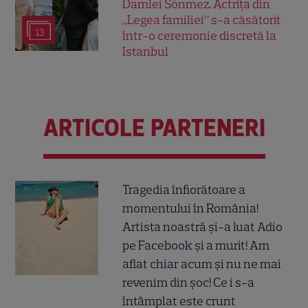
Damlei Sönmez. Actrița din
„Legea familiei” s-a căsătorit
13
într-o ceremonie discretă la
Istanbul
ARTICOLE PARTENERI
Tragedia înfiorătoare a
momentului în România!
Artista noastră și-a luat Adio
pe Facebook și a murit! Am
aflat chiar acum și nu ne mai
revenim din șoc! Ce i s-a
întâmplat este crunt