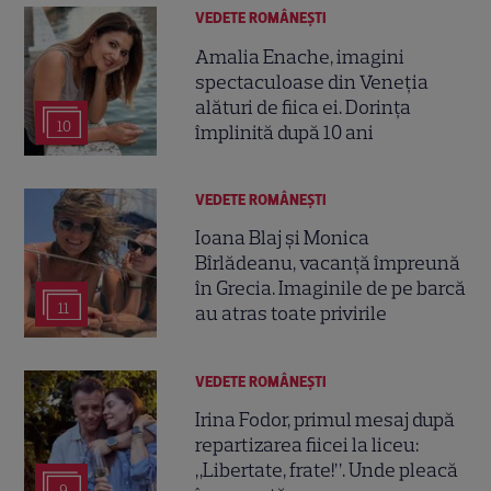
VEDETE ROMÂNEŞTI
Amalia Enache, imagini
spectaculoase din Veneția
alături de fiica ei. Dorința
10
împlinită după 10 ani
VEDETE ROMÂNEŞTI
Ioana Blaj și Monica
Bîrlădeanu, vacanță împreună
în Grecia. Imaginile de pe barcă
11
au atras toate privirile
VEDETE ROMÂNEŞTI
Irina Fodor, primul mesaj după
repartizarea fiicei la liceu:
„Libertate, frate!”. Unde pleacă
9