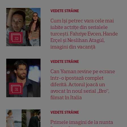
VEDETE STRĂINE
Cum își petrec vara cele mai
iubite actrițe din serialele
turcești. Fahriye Evcen, Hande
32
Erçel și Neslihan Atagül,
imagini din vacanță
VEDETE STRĂINE
Can Yaman revine pe ecrane
într-o ipostază complet
diferită. Actorul joacă un
31
avocat în noul serial „Bro”,
filmat în Italia
VEDETE STRĂINE
Primele imagini de la nunta