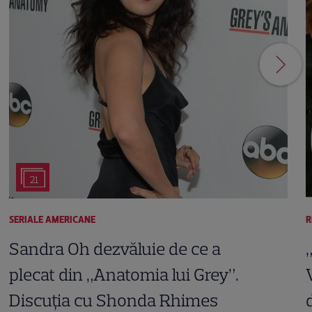
21
SERIALE AMERICANE
R
Sandra Oh dezvăluie de ce a
plecat din „Anatomia lui Grey”.
Discuția cu Shonda Rhimes