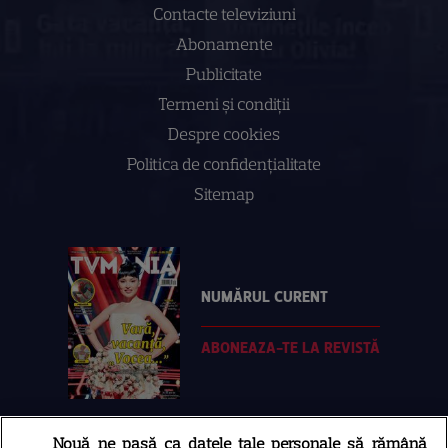
Contacte televiziuni
Abonamente
Publicitate
Termeni și condiții
Despre cookies
Politica de confidenţialitate
Sitemap
NUMĂRUL CURENT
ABONEAZA-TE LA REVISTĂ
Nouă ne pasă ca datele tale personale să rămână
Libertatea