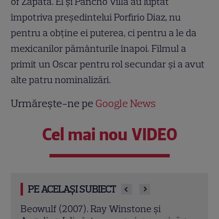
of Zapata. El şi Pancho Villa au luptat
împotriva preşedintelui Porfirio Diaz, nu
pentru a obţine ei puterea, ci pentru a le da
mexicanilor pământurile înapoi. Filmul a
primit un Oscar pentru rol secundar şi a avut
alte patru nominalizări.
Urmărește-ne pe
Google News
Cel mai nou VIDEO
PE ACELAȘI SUBIECT
Jack Ryan: Agentul din umbră (2014).
Avia