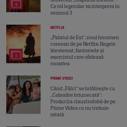
9
Ce rol legendar va interpreta în
sezonul 3
NETFLIX
„Palatul de Est”, noul fenomen
coreean de pe Netflix: Regele
blestemat, fantomele și
5
exorcistul care sfidează
moartea
PRIME VIDEO
Când „Fălci” se întâlnește cu
„Coborâre întunecată”:
Producția claustrofobă de pe
Prime Video ce nu trebuie
ratată