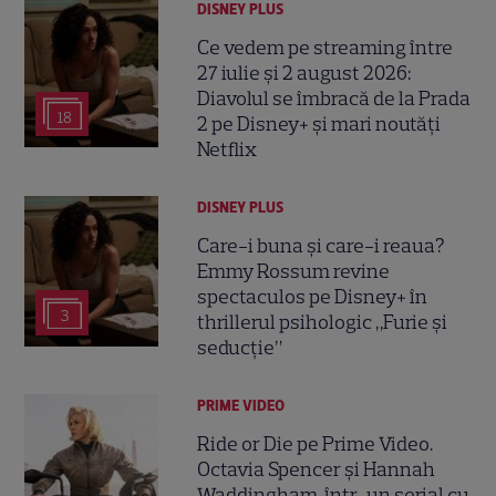
DISNEY PLUS
Ce vedem pe streaming între
27 iulie și 2 august 2026:
Diavolul se îmbracă de la Prada
18
2 pe Disney+ și mari noutăți
Netflix
DISNEY PLUS
Care-i buna și care-i reaua?
Emmy Rossum revine
spectaculos pe Disney+ în
3
thrillerul psihologic „Furie și
seducție”
PRIME VIDEO
Ride or Die pe Prime Video.
Octavia Spencer și Hannah
Waddingham, într-un serial cu