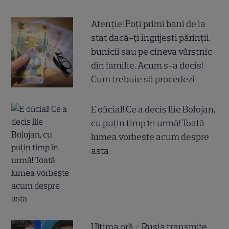
Atenție! Poți primi bani de la
stat dacă-ți îngrijești părinții,
bunicii sau pe cineva vârstnic
din familie. Acum s-a decis!
Cum trebuie să procedezi
E oficial! Ce a decis Ilie Bolojan,
cu puțin timp în urmă! Toată
lumea vorbește acum despre
asta
Ultima oră / Rusia transmite