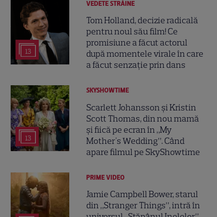
VEDETE STRĂINE
Tom Holland, decizie radicală
pentru noul său film! Ce
promisiune a făcut actorul
13
după momentele virale în care
a făcut senzație prin dans
SKYSHOWTIME
Scarlett Johansson și Kristin
Scott Thomas, din nou mamă
și fiică pe ecran în „My
13
Mother's Wedding”. Când
apare filmul pe SkyShowtime
PRIME VIDEO
Jamie Campbell Bower, starul
din „Stranger Things”, intră în
universul „Stăpânul Inelelor”.