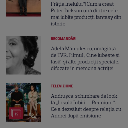
Frăția Inelului”! Cum a creat
Peter Jackson una dintre cele
mai iubite producții fantasy din
istorie
RECOMANDĂRI
Adela Mărculescu, omagiată
de TVR. Filmul „Cine iubește și
lasă” și alte producții speciale,
difuzate în memoria actriței
TELEVIZIUNE
Andrușca, schimbare de look
la „Insula Iubirii – Reuniuni”.
Ce a dezvăluit despre relația cu
19
Andrei după emisiune