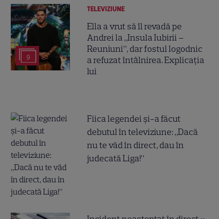
TELEVIZIUNE
Ella a vrut să îl revadă pe
Andrei la „Insula Iubirii –
Reuniuni”, dar fostul logodnic
9
a refuzat întâlnirea. Explicația
lui
Fiica legendei și-a făcut
debutul în televiziune: „Dacă
nu te văd în direct, dau în
judecată Liga!”
Incident neașteptat în direct »