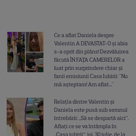
Ce a aflat Daniela despre
Valentin A DEVASTAT-O și abia
s-a oprit din plâns! Dezvăluirea
făcută ÎN FAȚA CAMERELOR a
luat prin surprindere chiar și
fanii emisiunii Casa Iubirii: "Nu
mă așteptam! Am aflat..."
Relația dintre Valentin și
Daniela este pusă sub semnul
întrebării: „Să se despartă aici”.
Aflați ce se va întâmpla în
„Casa iubirii”, joi, 30 iulie, de la