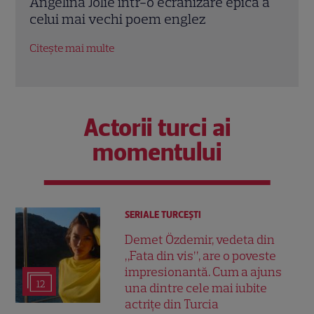
ă a
Chris Pine și Kevin Costner, într-o cursă
lui 
contra cronometru pentru salvarea
de î
economiei americane
Citeș
Citește mai multe
Actorii turci ai
momentului
SERIALE TURCEŞTI
Demet Özdemir, vedeta din
„Fata din vis”, are o poveste
impresionantă. Cum a ajuns
12
una dintre cele mai iubite
actrițe din Turcia