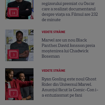
regizorului premiat cu Oscar
care a realizat documentarul
14
despre viața sa. Filmul are 232
de minute
VEDETE STRĂINE
Marvel are un nou Black
Panther. David Jonsson preia
moștenirea lui Chadwick
3
Boseman
VEDETE STRĂINE
Ryan Gosling este noul Ghost
Rider din Universul Marvel.
Anunțul făcut la Comic-Con i-
7
a entuziasmat pe fani