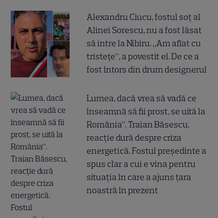
Alexandru Ciucu, fostul soț al
Alinei Sorescu, nu a fost lăsat
să intre la Nibiru. „Am aflat cu
tristețe”, a povestit el. De ce a
fost întors din drum designerul
Lumea, dacă vrea să vadă ce
înseamnă să fii prost, se uită la
România”. Traian Băsescu,
reacție dură despre criza
energetică. Fostul președinte a
spus clar a cui e vina pentru
situația în care a ajuns țara
noastră în prezent