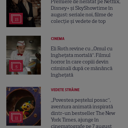
Premiere de neratat pe Netflix,
Disney+ și SkyShowtime în
august: seriale noi, filme de
15
colecție și vedete de top
CINEMA
Eli Roth revine cu „Omul cu
înghețata mortală”. Filmul
horror în care copiii devin
5
criminali după ce mănâncă
înghețată
VEDETE STRĂINE
„Povestea peștelui posac”,
aventura animată inspirată
dintr-un bestseller The New
11
York Times, ajunge în
cinematografe pe 7 august