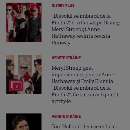
DISNEY PLUS
„Diavolul se îmbracă de la
Prada 2” s-a lansat pe Disney+.
Meryl Streep și Anne
Hathaway revin la revista
Runway
VEDETE STRĂINE
Meryl Streep, gest
impresionant pentru Anne
Hathaway și Emily Blunt la
9
„Diavolul se îmbracă de la
Prada 2”. Ce salarii ar fi primit
actrițele
VEDETE STRĂINE
Tom Holland, decizie radicală