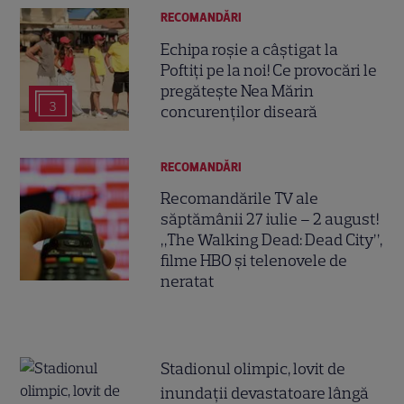
RECOMANDĂRI
Echipa roșie a câștigat la
Poftiți pe la noi! Ce provocări le
pregătește Nea Mărin
3
concurenților diseară
RECOMANDĂRI
Recomandările TV ale
săptămânii 27 iulie – 2 august!
„The Walking Dead: Dead City”,
filme HBO și telenovele de
neratat
Stadionul olimpic, lovit de
inundații devastatoare lângă