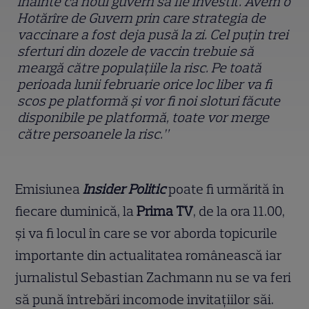
înainte ca noul guvern să fie investit. Avem o
Hotărîre de Guvern prin care strategia de
vaccinare a fost deja pusă la zi. Cel puțin trei
sferturi din dozele de vaccin trebuie să
meargă c
ă
tre populațiile la risc. Pe toată
perioada lunii februarie orice loc liber va fi
scos pe platformă și vor fi noi sloturi făcute
disponibile pe platformă, toate vor merge
către persoanele la risc.”
Emisiunea
Insider Politic
poate fi urmărită în
fiecare duminică, la
Prima TV
, de la ora 11.00,
și va fi locul în care se vor aborda topicurile
importante din actualitatea românească iar
jurnalistul Sebastian Zachmann nu se va feri
să pună întrebări incomode invitațiilor săi.