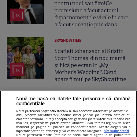
pentru noul său film! Ce
promisiune a făcut actorul
13
după momentele virale în care
a făcut senzație prin dans
SKYSHOWTIME
Scarlett Johansson și Kristin
Scott Thomas, din nou mamă
și fiică pe ecran în „My
13
Mother's Wedding”. Când
apare filmul pe SkyShowtime
Nouă ne pasă ca datele tale personale să rămână
confidențiale
ŞTIRI
Noi și partenerii noștri
596
stocăm și/sau accesăm informații pe dispozitivul
dvs., precum identificatorii cookie unici pentru prelucrarea datelor cu
caracter personal. Puteți accepta sau gestiona preferințele dvs. făcând clic
mai jos, respectiv vă puteți opune utilizării unui interes legitim în orice
moment pe pagina cu politica de confidențialitate. Aceste alegeri vor fi
raportate partenerilor noștri și nu vă vor afecta navigarea.
Mai multe detalii
Noi si partenerii nostri (retelele de socializare si agentiile de publicitate