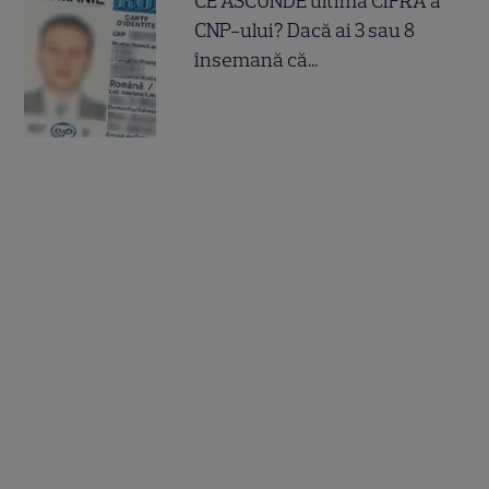
CE ASCUNDE ultima CIFRA a
CNP-ului? Dacă ai 3 sau 8
însemană că...