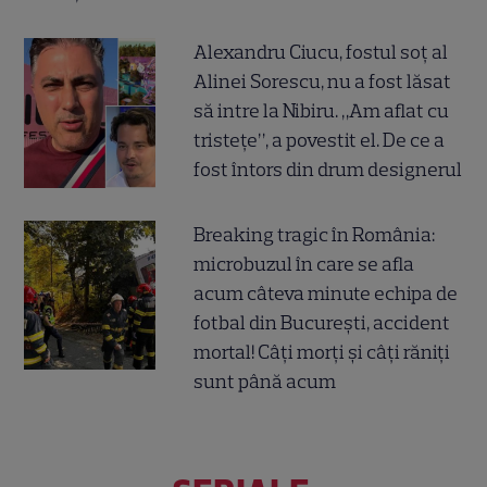
Alexandru Ciucu, fostul soț al
Alinei Sorescu, nu a fost lăsat
să intre la Nibiru. „Am aflat cu
tristețe”, a povestit el. De ce a
fost întors din drum designerul
Breaking tragic în România:
microbuzul în care se afla
acum câteva minute echipa de
fotbal din București, accident
mortal! Câți morți și câți răniți
sunt până acum