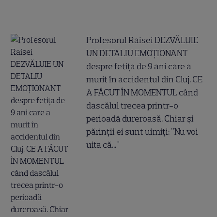
Profesorul Raisei DEZVĂLUIE
UN DETALIU EMOȚIONANT
despre fetița de 9 ani care a
murit în accidentul din Cluj. CE
A FĂCUT ÎN MOMENTUL când
dascălul trecea printr-o
perioadă dureroasă. Chiar și
părinții ei sunt uimiți: "Nu voi
uita că..."