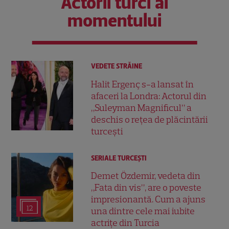
Actorii turci ai
momentului
VEDETE STRĂINE
Halit Ergenç s-a lansat în
afaceri la Londra: Actorul din
„Suleyman Magnificul” a
deschis o rețea de plăcintării
turcești
SERIALE TURCEŞTI
Demet Özdemir, vedeta din
„Fata din vis”, are o poveste
impresionantă. Cum a ajuns
12
una dintre cele mai iubite
actrițe din Turcia