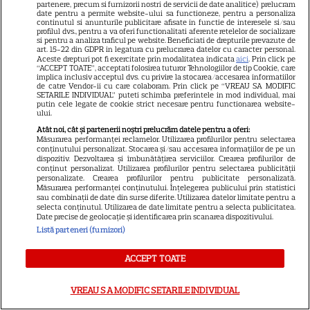
VEDETE ROMÂNEŞTI
partenere, precum si furnizorii nostri de servicii de date analitice) prelucram
date pentru a permite website-ului sa functioneze, pentru a personaliza
continutul si anunturile publicitare afisate in functie de interesele si/sau
Andreea Esca și-a împlinit un
profilul dvs., pentru a va oferi functionalitati aferente retelelor de socializare
vis vechi. Cum arată Căminul
si pentru a analiza traficul pe website. Beneficiati de drepturile prevazute de
art. 15-22 din GDPR in legatura cu prelucrarea datelor cu caracter personal.
Cultural „A ‘lu Escana”,
Aceste drepturi pot fi exercitate prin modalitatea indicata
aici
. Prin click pe
“ACCEPT TOATE”, acceptati folosirea tuturor Tehnologiilor de tip Cookie, care
16
proiectul de suflet al vedetei
implica inclusiv acceptul dvs. cu privire la stocarea/accesarea informatiilor
de catre Vendor-ii cu care colaboram. Prin click pe “VREAU SA MODIFIC
Pro TV
SETARILE INDIVIDUAL” puteti schimba preferintele in mod individual, mai
putin cele legate de cookie strict necesare pentru functionarea website-
ului.
VEDETE ROMÂNEŞTI
Atât noi, cât și partenerii noștri prelucrăm datele pentru a oferi:
Măsurarea performanței reclamelor. Utilizarea profilurilor pentru selectarea
Laura Cosoi, declarație
conținutului personalizat. Stocarea și/sau accesarea informațiilor de pe un
dispozitiv. Dezvoltarea și îmbunătățirea serviciilor. Crearea profilurilor de
emoționantă după nașterea
conținut personalizat. Utilizarea profilurilor pentru selectarea publicității
personalizate. Crearea profilurilor pentru publicitate personalizată.
Ninei. „Aș putea naște de o mie
Măsurarea performanței conținutului. Înțelegerea publicului prin statistici
14
de ori și, de fiecare dată, ar fi ca
sau combinații de date din surse diferite. Utilizarea datelor limitate pentru a
selecta conținutul. Utilizarea de date limitate pentru a selecta publicitatea.
prima oară”
Date precise de geolocație și identificarea prin scanarea dispozitivului.
Listă parteneri (furnizori)
VEDETE STRĂINE
ACCEPT TOATE
Jennifer Aniston și Courteney
Cox, vacanță de lux în Mallorca
VREAU SA MODIFIC SETARILE INDIVIDUAL
alături de Pedro Pascal.