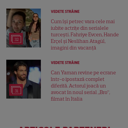
VEDETE STRĂINE
Cum își petrec vara cele mai
iubite actrițe din serialele
turcești. Fahriye Evcen, Hande
32
Erçel și Neslihan Atagül,
imagini din vacanță
VEDETE STRĂINE
Can Yaman revine pe ecrane
într-o ipostază complet
diferită. Actorul joacă un
31
avocat în noul serial „Bro”,
filmat în Italia