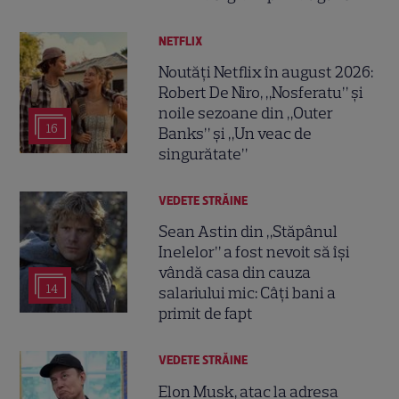
NETFLIX
Noutăți Netflix în august 2026:
Robert De Niro, „Nosferatu” și
noile sezoane din „Outer
16
Banks” și „Un veac de
singurătate”
VEDETE STRĂINE
Sean Astin din „Stăpânul
Inelelor” a fost nevoit să își
vândă casa din cauza
14
salariului mic: Câți bani a
primit de fapt
VEDETE STRĂINE
Elon Musk, atac la adresa