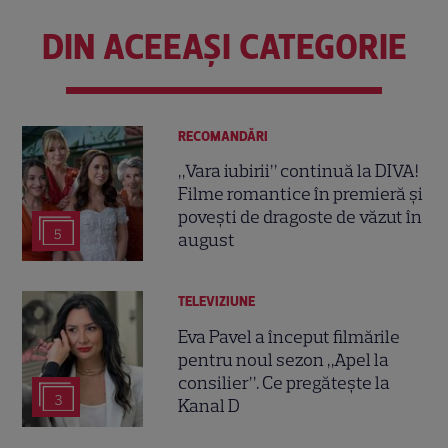
DIN ACEEAȘI CATEGORIE
RECOMANDĂRI
„Vara iubirii” continuă la DIVA!
Filme romantice în premieră și
povești de dragoste de văzut în
5
august
TELEVIZIUNE
Eva Pavel a început filmările
pentru noul sezon „Apel la
consilier”. Ce pregătește la
3
Kanal D