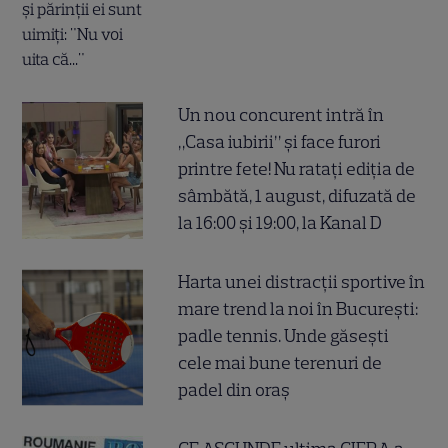
Un nou concurent intră în
„Casa iubirii” și face furori
printre fete! Nu ratați ediția de
sâmbătă, 1 august, difuzată de
la 16:00 și 19:00, la Kanal D
Harta unei distracții sportive în
mare trend la noi în București:
padle tennis. Unde găsești
cele mai bune terenuri de
padel din oraș