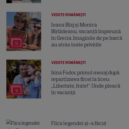
VEDETE ROMÂNEŞTI
Ioana Blaj și Monica
Bîrlădeanu, vacanță împreună
în Grecia. Imaginile de pe barcă
11
au atras toate privirile
VEDETE ROMÂNEŞTI
Irina Fodor, primul mesaj după
repartizarea fiicei la liceu:
„Libertate, frate!”. Unde pleacă
9
în vacanță
Fiica legendei și-a făcut