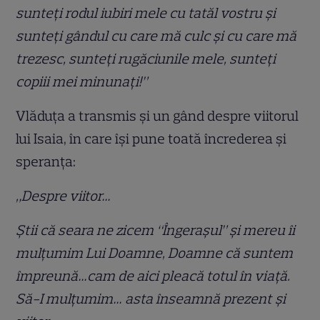
sunteți rodul iubiri mele cu tatăl vostru și
sunteți gândul cu care mă culc și cu care mă
trezesc, sunteți rugăciunile mele, sunteți
copiii mei minunați!”
Vlăduța a transmis și un gând despre viitorul
lui Isaia, în care își pune toată încrederea și
speranța:
„Despre viitor…
Știi că seara ne zicem “Îngerașul” și mereu îi
mulțumim Lui Doamne, Doamne că suntem
împreună…cam de aici pleacă totul în viață.
Să-I mulțumim… asta înseamnă prezent și