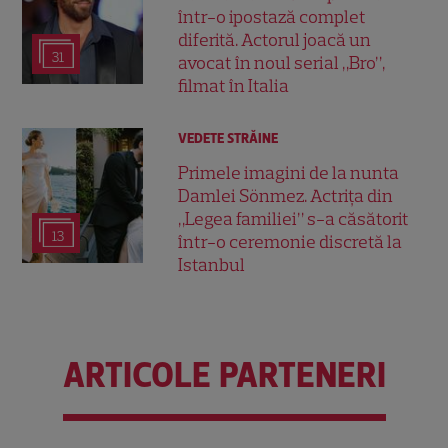
într-o ipostază complet
diferită. Actorul joacă un
31
avocat în noul serial „Bro”,
filmat în Italia
VEDETE STRĂINE
Primele imagini de la nunta
Damlei Sönmez. Actrița din
„Legea familiei” s-a căsătorit
13
într-o ceremonie discretă la
Istanbul
ARTICOLE PARTENERI