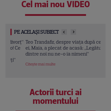
Cel mai nou VIDEO
PE ACELAȘI SUBIECT
vorț”
Teo Trandafir, despre viața după ce fiica
Tora 
 Ce
ei, Maia, a plecat de acasă: „Legătura
Dram
dintre noi nu ne-o ia nimeni”
schi
”
Citește mai multe
Citeș
Actorii turci ai
momentului