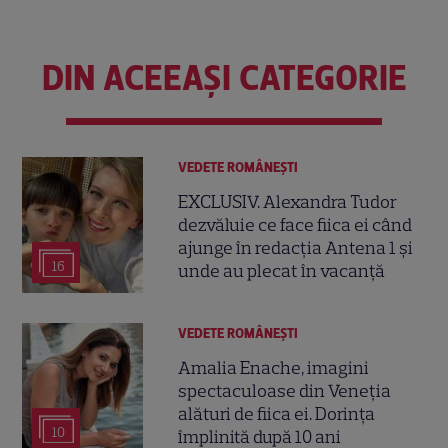
DIN ACEEAȘI CATEGORIE
VEDETE ROMÂNEŞTI
EXCLUSIV. Alexandra Tudor
dezvăluie ce face fiica ei când
ajunge în redacția Antena 1 și
16
unde au plecat în vacanță
VEDETE ROMÂNEŞTI
Amalia Enache, imagini
spectaculoase din Veneția
alături de fiica ei. Dorința
10
împlinită după 10 ani