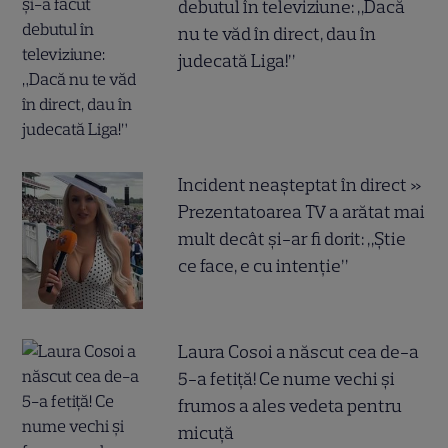
debutul în televiziune: „Dacă
nu te văd în direct, dau în
judecată Liga!”
Incident neașteptat în direct »
Prezentatoarea TV a arătat mai
mult decât și-ar fi dorit: „Știe
ce face, e cu intenție”
Laura Cosoi a născut cea de-a
5-a fetiță! Ce nume vechi și
frumos a ales vedeta pentru
micuță