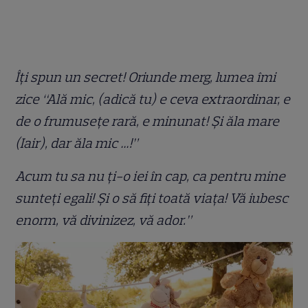
Îți spun un secret! Oriunde merg, lumea îmi
zice “Ală mic, (adică tu) e ceva extraordinar, e
de o frumusețe rară, e minunat! Și ăla mare
(Iair), dar ăla mic …!”
Acum tu sa nu ți-o iei în cap, ca pentru mine
sunteți egali! Și o să fiți toată viața! Vă iubesc
enorm, vă divinizez, vă ador.”