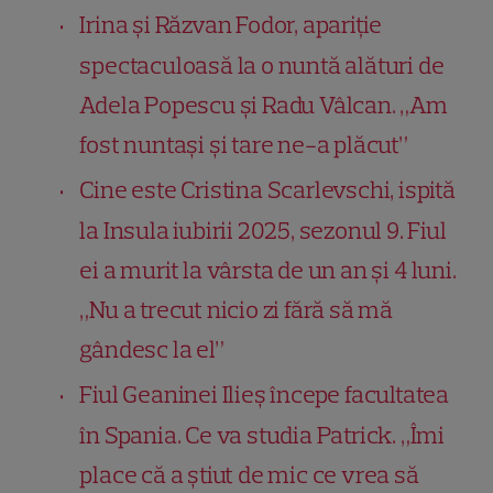
Irina și Răzvan Fodor, apariție
spectaculoasă la o nuntă alături de
Adela Popescu și Radu Vâlcan. „Am
fost nuntași și tare ne-a plăcut”
Cine este Cristina Scarlevschi, ispită
la Insula iubirii 2025, sezonul 9. Fiul
ei a murit la vârsta de un an și 4 luni.
„Nu a trecut nicio zi fără să mă
gândesc la el”
Fiul Geaninei Ilieș începe facultatea
în Spania. Ce va studia Patrick. „Îmi
place că a știut de mic ce vrea să