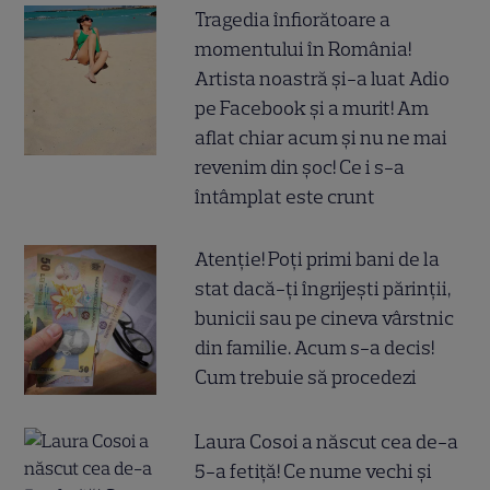
Tragedia înfiorătoare a
momentului în România!
Artista noastră și-a luat Adio
pe Facebook și a murit! Am
aflat chiar acum și nu ne mai
revenim din șoc! Ce i s-a
întâmplat este crunt
Atenție! Poți primi bani de la
stat dacă-ți îngrijești părinții,
bunicii sau pe cineva vârstnic
din familie. Acum s-a decis!
Cum trebuie să procedezi
Laura Cosoi a născut cea de-a
5-a fetiță! Ce nume vechi și