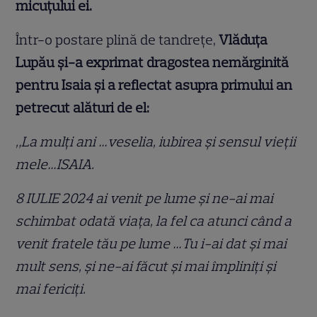
micuțului ei.
Într-o postare plină de tandrețe,
Vlăduța
Lupău și-a exprimat dragostea nemărginită
pentru Isaia și a reflectat asupra primului an
petrecut alături de el:
„La mulți ani …veselia, iubirea și sensul vieții
mele…ISAIA.
8 IULIE 2024 ai venit pe lume și ne-ai mai
schimbat odată viața, la fel ca atunci când a
venit fratele tău pe lume …Tu i-ai dat și mai
mult sens, și ne-ai făcut și mai împliniți și
mai fericiți.