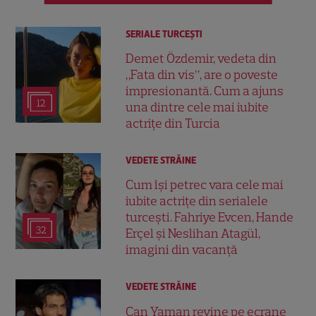
SERIALE TURCEŞTI
Demet Özdemir, vedeta din
„Fata din vis”, are o poveste
impresionantă. Cum a ajuns
12
una dintre cele mai iubite
actrițe din Turcia
VEDETE STRĂINE
Cum își petrec vara cele mai
iubite actrițe din serialele
turcești. Fahriye Evcen, Hande
32
Erçel și Neslihan Atagül,
imagini din vacanță
VEDETE STRĂINE
Can Yaman revine pe ecrane