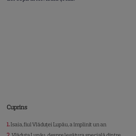
Cuprins
1
Isaia, fiul Vlăduței Lupău, a împlinit un an
2
Vlăduța Lupău, despre legătura specială dintre