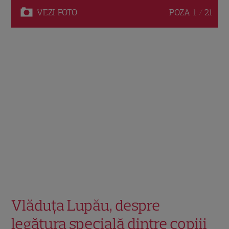
VEZI
FOTO
POZA
1 / 21
Vlăduța Lupău, despre
legătura specială dintre copiii