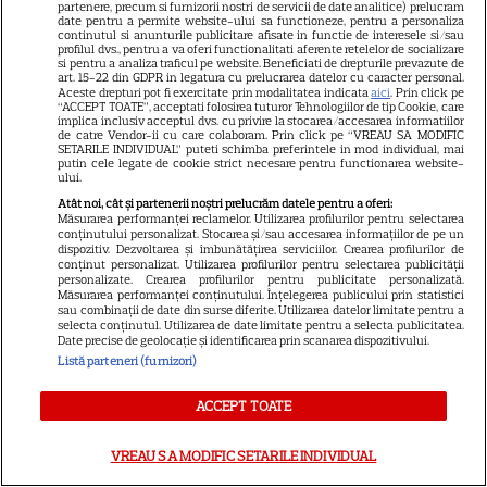
partenere, precum si furnizorii nostri de servicii de date analitice) prelucram
date pentru a permite website-ului sa functioneze, pentru a personaliza
continutul si anunturile publicitare afisate in functie de interesele si/sau
profilul dvs., pentru a va oferi functionalitati aferente retelelor de socializare
si pentru a analiza traficul pe website. Beneficiati de drepturile prevazute de
art. 15-22 din GDPR in legatura cu prelucrarea datelor cu caracter personal.
Aceste drepturi pot fi exercitate prin modalitatea indicata
aici
. Prin click pe
“ACCEPT TOATE”, acceptati folosirea tuturor Tehnologiilor de tip Cookie, care
implica inclusiv acceptul dvs. cu privire la stocarea/accesarea informatiilor
de catre Vendor-ii cu care colaboram. Prin click pe “VREAU SA MODIFIC
SETARILE INDIVIDUAL” puteti schimba preferintele in mod individual, mai
putin cele legate de cookie strict necesare pentru functionarea website-
ului.
Atât noi, cât și partenerii noștri prelucrăm datele pentru a oferi:
Măsurarea performanței reclamelor. Utilizarea profilurilor pentru selectarea
conținutului personalizat. Stocarea și/sau accesarea informațiilor de pe un
dispozitiv. Dezvoltarea și îmbunătățirea serviciilor. Crearea profilurilor de
conținut personalizat. Utilizarea profilurilor pentru selectarea publicității
personalizate. Crearea profilurilor pentru publicitate personalizată.
Măsurarea performanței conținutului. Înțelegerea publicului prin statistici
sau combinații de date din surse diferite. Utilizarea datelor limitate pentru a
selecta conținutul. Utilizarea de date limitate pentru a selecta publicitatea.
Date precise de geolocație și identificarea prin scanarea dispozitivului.
Listă parteneri (furnizori)
ACCEPT TOATE
21
VREAU SA MODIFIC SETARILE INDIVIDUAL