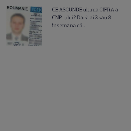
CE ASCUNDE ultima CIFRA a
CNP-ului? Dacă ai 3 sau 8
însemană că...