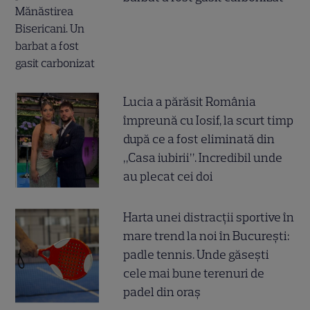
Lucia a părăsit România
împreună cu Iosif, la scurt timp
după ce a fost eliminată din
„Casa iubirii”. Incredibil unde
au plecat cei doi
Harta unei distracții sportive în
mare trend la noi în București:
padle tennis. Unde găsești
cele mai bune terenuri de
padel din oraș