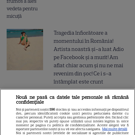
Tragedia înfiorătoare a
momentului în România!
Artista noastră și-a luat Adio
pe Facebook și a murit! Am
aflat chiar acum și nu ne mai
revenim din șoc! Ce i s-a
întâmplat este crunt
Nouă ne pasă ca datele tale personale să rămână
confidențiale
SERIALE
Noi și partenerii noștri
596
stocăm și/sau accesăm informații pe dispozitivul
dvs., precum identificatorii cookie unici pentru prelucrarea datelor cu
caracter personal. Puteți accepta sau gestiona preferințele dvs. făcând clic
mai jos, respectiv vă puteți opune utilizării unui interes legitim în orice
moment pe pagina cu politica de confidențialitate. Aceste alegeri vor fi
raportate partenerilor noștri și nu vă vor afecta navigarea.
Mai multe detalii
Noi si partenerii nostri (retelele de socializare si agentiile de publicitate