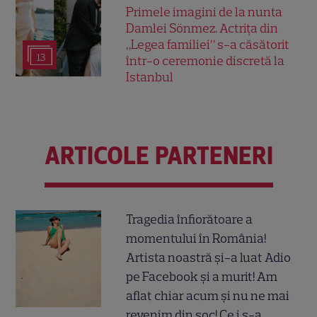
Primele imagini de la nunta
Damlei Sönmez. Actrița din
„Legea familiei” s-a căsătorit
13
într-o ceremonie discretă la
Istanbul
ARTICOLE PARTENERI
Tragedia înfiorătoare a
momentului în România!
Artista noastră și-a luat Adio
pe Facebook și a murit! Am
aflat chiar acum și nu ne mai
revenim din șoc! Ce i s-a