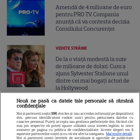
Amendă de 4 milioane de euro
pentru PRO TV. Compania
anunță că va contesta decizia
Consiliului Concurenței
VEDETE STRĂINE
De la o viață modestă la sute
de milioane de dolari. Cum a
ajuns Sylvester Stallone unul
15
dintre cei mai bogați actori de
la Hollywood
Nouă ne pasă ca datele tale personale să rămână
confidențiale
Noi și partenerii noștri
596
stocăm și/sau accesăm informații pe dispozitivul
dvs., precum identificatorii cookie unici pentru prelucrarea datelor cu
caracter personal. Puteți accepta sau gestiona preferințele dvs. făcând clic
mai jos, respectiv vă puteți opune utilizării unui interes legitim în orice
moment pe pagina cu politica de confidențialitate. Aceste alegeri vor fi
raportate partenerilor noștri și nu vă vor afecta navigarea.
Mai multe detalii
Noi si partenerii nostri (retelele de socializare si agentiile de publicitate