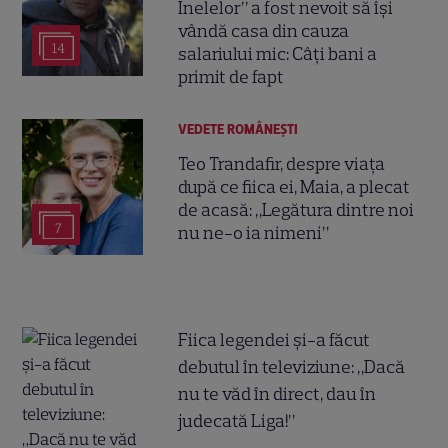
Inelelor” a fost nevoit să își
vândă casa din cauza
14
salariului mic: Câți bani a
primit de fapt
VEDETE ROMÂNEŞTI
Teo Trandafir, despre viața
după ce fiica ei, Maia, a plecat
de acasă: „Legătura dintre noi
7
nu ne-o ia nimeni”
Fiica legendei și-a făcut
debutul în televiziune: „Dacă
nu te văd în direct, dau în
judecată Liga!”