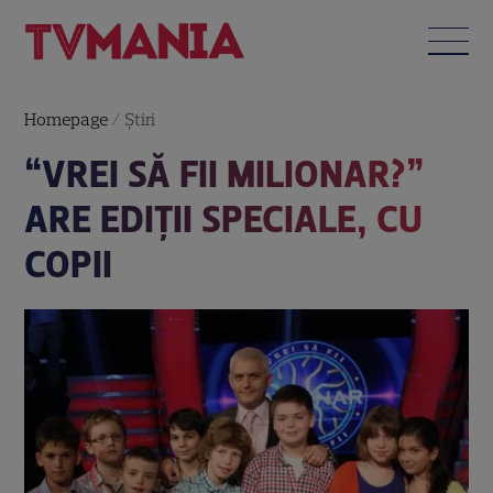
Homepage
/
Știri
“VREI SĂ FII MILIONAR?”
ARE EDIȚII SPECIALE, CU
COPII