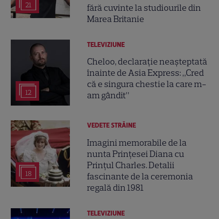
21
fără cuvinte la studiourile din
Marea Britanie
TELEVIZIUNE
Cheloo, declarație neașteptată
înainte de Asia Express: „Cred
că e singura chestie la care m-
12
am gândit”
VEDETE STRĂINE
Imagini memorabile de la
nunta Prințesei Diana cu
Prințul Charles. Detalii
18
fascinante de la ceremonia
regală din 1981
TELEVIZIUNE