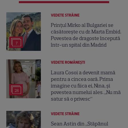
VEDETE STRĂINE
Prințul Mirko al Bulgariei se
căsătorește cu dr. Marta Embid.
Povestea de dragoste începută
7
într-un spital din Madrid
VEDETE ROMÂNEŞTI
Laura Cosoi a devenit mamă
pentru a cincea oară. Prima
imagine cu fiica ei, Nina, și
28
povestea numelui ales. „Nu mă
satur să o privesc”
VEDETE STRĂINE
Sean Astin din „Stăpânul