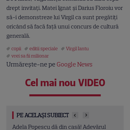
drept invitați. Matei Ignat şi Darius Floroiu vor
să-i demonstreze lui Virgil ca sunt pregătiţi
oricând să facă faţă unui concurs de cultură
generală.
copii
editii speciale
Virgil Iantu
vrei sa fii milionar
Urmărește-ne pe
Google News
Cel mai nou VIDEO
PE ACELAȘI SUBIECT
l
Emily Burghelea, mărturisire
Cum 