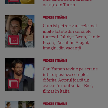
actrițe din Turcia
VEDETE STRĂINE
Cum își petrec vara cele mai
iubite actrițe din serialele
turcești. Fahriye Evcen, Hande
32
Erçel și Neslihan Atagül,
imagini din vacanță
VEDETE STRĂINE
Can Yaman revine pe ecrane
într-o ipostază complet
diferită. Actorul joacă un
31
avocat în noul serial „Bro”,
filmat în Italia
VEDETE STRĂINE