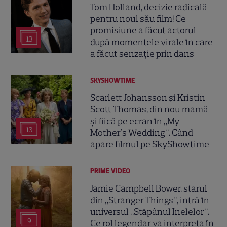
Tom Holland, decizie radicală
pentru noul său film! Ce
promisiune a făcut actorul
13
după momentele virale în care
a făcut senzație prin dans
SKYSHOWTIME
Scarlett Johansson și Kristin
Scott Thomas, din nou mamă
și fiică pe ecran în „My
13
Mother's Wedding”. Când
apare filmul pe SkyShowtime
PRIME VIDEO
Jamie Campbell Bower, starul
din „Stranger Things”, intră în
universul „Stăpânul Inelelor”.
9
Ce rol legendar va interpreta în