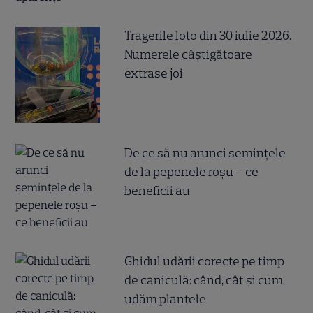
Tragerile loto din 30 iulie 2026.
Numerele câştigătoare
extrase joi
De ce să nu arunci semințele
de la pepenele roșu – ce
beneficii au
Ghidul udării corecte pe timp
de caniculă: când, cât şi cum
udăm plantele