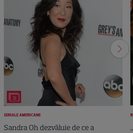
21
SERIALE AMERICANE
R
Sandra Oh dezvăluie de ce a