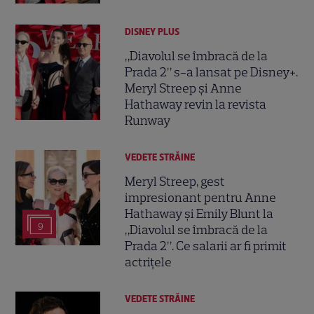
DISNEY PLUS
„Diavolul se îmbracă de la
Prada 2” s-a lansat pe Disney+.
Meryl Streep și Anne
Hathaway revin la revista
Runway
VEDETE STRĂINE
Meryl Streep, gest
impresionant pentru Anne
Hathaway și Emily Blunt la
9
„Diavolul se îmbracă de la
Prada 2”. Ce salarii ar fi primit
actrițele
VEDETE STRĂINE