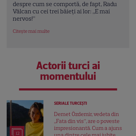
adu
neașteptată despre soțul ei: „A spus da
luna
foarte greu. A rămas șocat!”. Ce a
viaț
declarat vedeta despre începtul relației
Citeș
lor
Citește mai multe
Actorii turci ai
momentului
SERIALE TURCEŞTI
Demet Özdemir, vedeta din
„Fata din vis”, are o poveste
impresionantă. Cum a ajuns
12
una dintre cele mai iubite