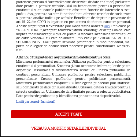
partenere, precum si furnizorii nostri de servicii de date analitice) prelucram
date pentru a permite website-ului sa functioneze, pentru a personaliza
continutul si anunturile publicitare afisate in functie de interesele si/sau
profilul dvs., pentru a va oferi functionalitati aferente retelelor de socializare
Despre Tvmania
si pentru a analiza traficul pe website. Beneficiati de drepturile prevazute de
art. 15-22 din GDPR in legatura cu prelucrarea datelor cu caracter personal.
Contact
Aceste drepturi pot fi exercitate prin modalitatea indicata
aici
. Prin click pe
“ACCEPT TOATE”, acceptati folosirea tuturor Tehnologiilor de tip Cookie, care
implica inclusiv acceptul dvs. cu privire la stocarea/accesarea informatiilor
Contacte televiziuni
de catre Vendor-ii cu care colaboram. Prin click pe “VREAU SA MODIFIC
SETARILE INDIVIDUAL” puteti schimba preferintele in mod individual, mai
Abonamente
putin cele legate de cookie strict necesare pentru functionarea website-
ului.
Publicitate
Atât noi, cât și partenerii noștri prelucrăm datele pentru a oferi:
Măsurarea performanței reclamelor. Utilizarea profilurilor pentru selectarea
Termeni și condiții
conținutului personalizat. Stocarea și/sau accesarea informațiilor de pe un
dispozitiv. Dezvoltarea și îmbunătățirea serviciilor. Crearea profilurilor de
Despre cookies
conținut personalizat. Utilizarea profilurilor pentru selectarea publicității
personalizate. Crearea profilurilor pentru publicitate personalizată.
Politica de confidenţialitate
Măsurarea performanței conținutului. Înțelegerea publicului prin statistici
sau combinații de date din surse diferite. Utilizarea datelor limitate pentru a
Sitemap
selecta conținutul. Utilizarea de date limitate pentru a selecta publicitatea.
Date precise de geolocație și identificarea prin scanarea dispozitivului.
Listă parteneri (furnizori)
ACCEPT TOATE
NUMĂRUL CURENT
VREAU SA MODIFIC SETARILE INDIVIDUAL