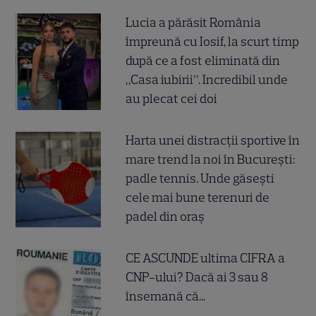
Lucia a părăsit România
împreună cu Iosif, la scurt timp
după ce a fost eliminată din
„Casa iubirii”. Incredibil unde
au plecat cei doi
Harta unei distracții sportive în
mare trend la noi în București:
padle tennis. Unde găsești
cele mai bune terenuri de
padel din oraș
CE ASCUNDE ultima CIFRA a
CNP-ului? Dacă ai 3 sau 8
însemană că...