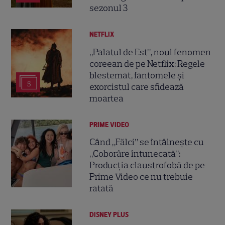
sezonul 3
NETFLIX
„Palatul de Est”, noul fenomen
coreean de pe Netflix: Regele
blestemat, fantomele și
5
exorcistul care sfidează
moartea
PRIME VIDEO
Când „Fălci” se întâlnește cu
„Coborâre întunecată”:
Producția claustrofobă de pe
Prime Video ce nu trebuie
ratată
DISNEY PLUS