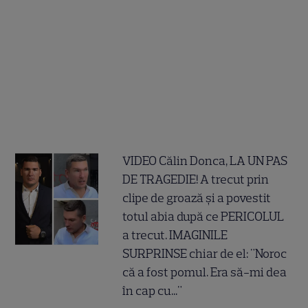
VIDEO Călin Donca, LA UN PAS
DE TRAGEDIE! A trecut prin
clipe de groază și a povestit
totul abia după ce PERICOLUL
a trecut. IMAGINILE
SURPRINSE chiar de el: "Noroc
că a fost pomul. Era să-mi dea
în cap cu..."