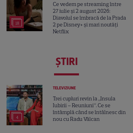
Ce vedem pe streaming între
27 iulie și 2 august 2026:
Diavolul se îmbracă de la Prada
18
2 pe Disney+ și mari noutăți
Netflix
ŞTIRI
TELEVIZIUNE
Trei cupluri revin la „Insula
Iubirii – Reuniuni”. Ce se
întâmplă când se întâlnesc din
4
nou cu Radu Vâlcan