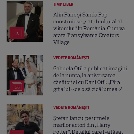
TIMP LIBER
Alin Panc și Sandu Pop
construiesc „satul cultural al
viitorului” în România. Cum va
3
arăta Transylvania Creators
Village
VEDETE ROMÂNEŞTI
Gabriela Oțil a publicat imagini
de la nuntă, la aniversarea
căsătoriei cu Dani Oțil: „Fără
36
grija lui «ce o să zică lumea»”
VEDETE ROMÂNEŞTI
Ștefan Iancu, pe urmele
marilor actori din „Harry
Potter”. Detaliul care l-a lăsat