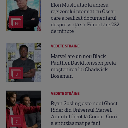
Elon Musk, atac la adresa
regizorului premiat cu Oscar
care a realizat documentarul
14
despre viața sa. Filmul are 232
de minute
VEDETE STRĂINE
Marvel are un nou Black
Panther. David Jonsson preia
moștenirea lui Chadwick
3
Boseman
VEDETE STRĂINE
Ryan Gosling este noul Ghost
Rider din Universul Marvel.
Anunțul făcut la Comic-Con i-
7
a entuziasmat pe fani