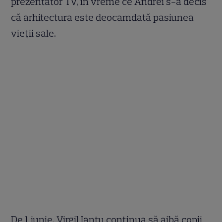
prezentator TV, în vreme ce Andrei s-a decis
că arhitectura este deocamdată pasiunea
vieţii sale.
De 1 iunie, Virgil Ianţu continua să aibă copii