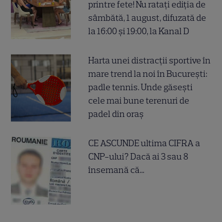
printre fete! Nu ratați ediția de
sâmbătă, 1 august, difuzată de
la 16:00 și 19:00, la Kanal D
Harta unei distracții sportive în
mare trend la noi în București:
padle tennis. Unde găsești
cele mai bune terenuri de
padel din oraș
CE ASCUNDE ultima CIFRA a
CNP-ului? Dacă ai 3 sau 8
însemană că...