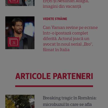
Erçel și Neslihan Atagül,
imagini din vacanță
VEDETE STRĂINE
Can Yaman revine pe ecrane
într-o ipostază complet
diferită. Actorul joacă un
31
avocat în noul serial „Bro”,
filmat în Italia
ARTICOLE PARTENERI
Breaking tragic în România:
microbuzul în care se afla