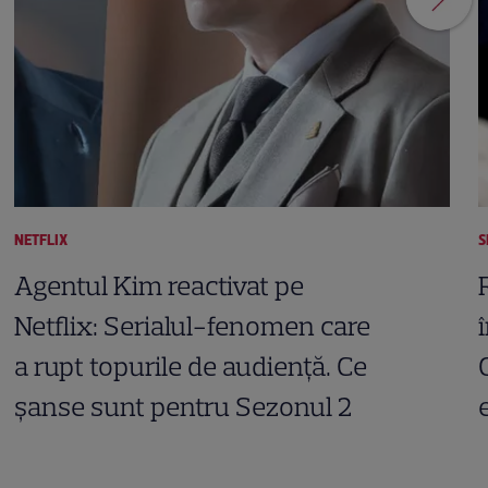
NETFLIX
S
Agentul Kim reactivat pe
Netflix: Serialul-fenomen care
a rupt topurile de audiență. Ce
șanse sunt pentru Sezonul 2