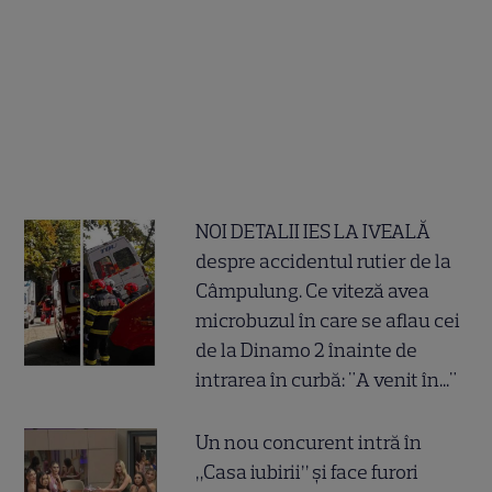
NOI DETALII IES LA IVEALĂ
despre accidentul rutier de la
Câmpulung. Ce viteză avea
microbuzul în care se aflau cei
de la Dinamo 2 înainte de
intrarea în curbă: "A venit în..."
Un nou concurent intră în
„Casa iubirii” și face furori