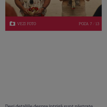
VEZI
FOTO
POZA
7 / 13
Deși detaliile despre intrigă sunt păstrate