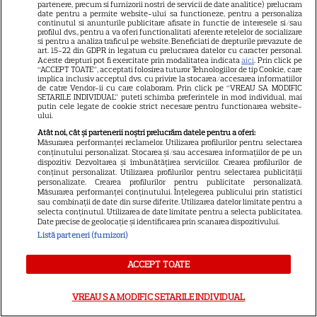
VEDETE STRĂINE
partenere, precum si furnizorii nostri de servicii de date analitice) prelucram
date pentru a permite website-ului sa functioneze, pentru a personaliza
continutul si anunturile publicitare afisate in functie de interesele si/sau
Sean Astin din „Stăpânul
profilul dvs., pentru a va oferi functionalitati aferente retelelor de socializare
si pentru a analiza traficul pe website. Beneficiati de drepturile prevazute de
Inelelor” a fost nevoit să își
art. 15-22 din GDPR in legatura cu prelucrarea datelor cu caracter personal.
vândă casa din cauza
Aceste drepturi pot fi exercitate prin modalitatea indicata
aici
. Prin click pe
“ACCEPT TOATE”, acceptati folosirea tuturor Tehnologiilor de tip Cookie, care
14
salariului mic: Câți bani a
implica inclusiv acceptul dvs. cu privire la stocarea/accesarea informatiilor
de catre Vendor-ii cu care colaboram. Prin click pe “VREAU SA MODIFIC
primit de fapt
SETARILE INDIVIDUAL” puteti schimba preferintele in mod individual, mai
putin cele legate de cookie strict necesare pentru functionarea website-
ului.
VEDETE STRĂINE
Atât noi, cât și partenerii noștri prelucrăm datele pentru a oferi:
Măsurarea performanței reclamelor. Utilizarea profilurilor pentru selectarea
conținutului personalizat. Stocarea și/sau accesarea informațiilor de pe un
Elon Musk, atac la adresa
dispozitiv. Dezvoltarea și îmbunătățirea serviciilor. Crearea profilurilor de
regizorului premiat cu Oscar
conținut personalizat. Utilizarea profilurilor pentru selectarea publicității
personalizate. Crearea profilurilor pentru publicitate personalizată.
care a realizat documentarul
Măsurarea performanței conținutului. Înțelegerea publicului prin statistici
14
sau combinații de date din surse diferite. Utilizarea datelor limitate pentru a
despre viața sa. Filmul are 232
selecta conținutul. Utilizarea de date limitate pentru a selecta publicitatea.
de minute
Date precise de geolocație și identificarea prin scanarea dispozitivului.
Listă parteneri (furnizori)
VEDETE STRĂINE
ACCEPT TOATE
Marvel are un nou Black
Panther. David Jonsson preia
VREAU SA MODIFIC SETARILE INDIVIDUAL
moștenirea lui Chadwick