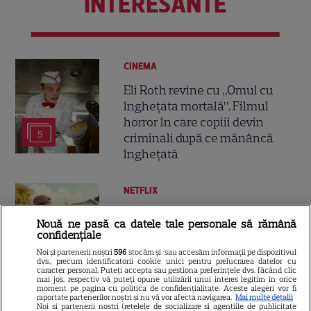
INTERESANTE
CINEMA
Eli Roth revine cu „Omul cu
înghețata mortală”. Filmul
horror în care copiii devin
5
criminali după ce mănâncă
înghețată
NETFLIX
Noutăți Netflix în august 2026:
Nouă ne pasă ca datele tale personale să rămână
Robert De Niro, „Nosferatu” și
confidențiale
noile sezoane din „Outer
Noi și partenerii noștri
596
stocăm și/sau accesăm informații pe dispozitivul
16
Banks” și „Un veac de
dvs., precum identificatorii cookie unici pentru prelucrarea datelor cu
caracter personal. Puteți accepta sau gestiona preferințele dvs. făcând clic
singurătate”
mai jos, respectiv vă puteți opune utilizării unui interes legitim în orice
moment pe pagina cu politica de confidențialitate. Aceste alegeri vor fi
raportate partenerilor noștri și nu vă vor afecta navigarea.
Mai multe detalii
Noi si partenerii nostri (retelele de socializare si agentiile de publicitate