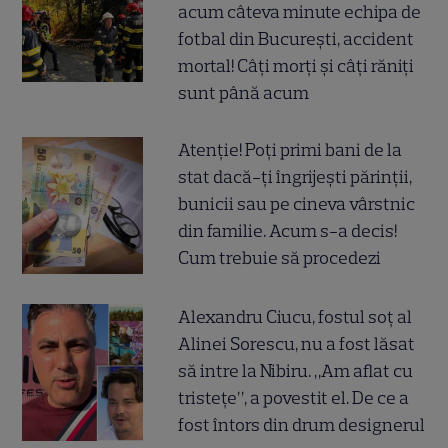
acum câteva minute echipa de
fotbal din București, accident
mortal! Câți morți și câți răniți
sunt până acum
Atenție! Poți primi bani de la
stat dacă-ți îngrijești părinții,
bunicii sau pe cineva vârstnic
din familie. Acum s-a decis!
Cum trebuie să procedezi
Alexandru Ciucu, fostul soț al
Alinei Sorescu, nu a fost lăsat
să intre la Nibiru. „Am aflat cu
tristețe”, a povestit el. De ce a
fost întors din drum designerul