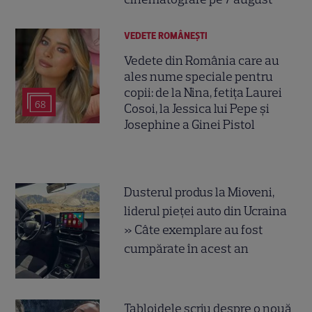
VEDETE ROMÂNEŞTI
Vedete din România care au
ales nume speciale pentru
copii: de la Nina, fetița Laurei
68
Cosoi, la Jessica lui Pepe și
Josephine a Ginei Pistol
Dusterul produs la Mioveni,
liderul pieței auto din Ucraina
» Câte exemplare au fost
cumpărate în acest an
Tabloidele scriu despre o nouă