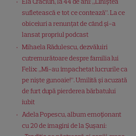
Ela Crăciun, la 44 de ani: „Liniștea
sufletească e tot ce contează”. La ce
obiceiuri a renunțat de când și-a
lansat propriul podcast
Mihaela Rădulescu, dezvăluiri
cutremurătoare despre familia lui
Felix: „Mi-au împachetat lucrurile ca
pe niște gunoaie!”. Umilită și acuzată
de furt după pierderea bărbatului
iubit
Adela Popescu, album emoționant
cu 20 de imagini de la Șușani: