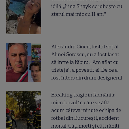
idilă: „Irina Shayk se iubește cu
starul mai mic cu 11 ani”
Alexandru Ciucu, fostul soț al
Alinei Sorescu, nu a fost lăsat
să intre la Nibiru. „Am aflat cu
tristețe”, a povestit el. De ce a
fost întors din drum designerul
Breaking tragic în România:
microbuzul în care se afla
acum câteva minute echipa de
fotbal din București, accident
mortal! Câți morți și câți răniți