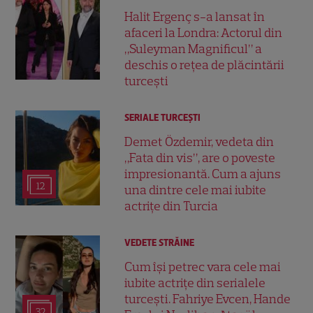
Halit Ergenç s-a lansat în
afaceri la Londra: Actorul din
„Suleyman Magnificul” a
deschis o rețea de plăcintării
turcești
SERIALE TURCEŞTI
Demet Özdemir, vedeta din
„Fata din vis”, are o poveste
impresionantă. Cum a ajuns
12
una dintre cele mai iubite
actrițe din Turcia
VEDETE STRĂINE
Cum își petrec vara cele mai
iubite actrițe din serialele
turcești. Fahriye Evcen, Hande
32