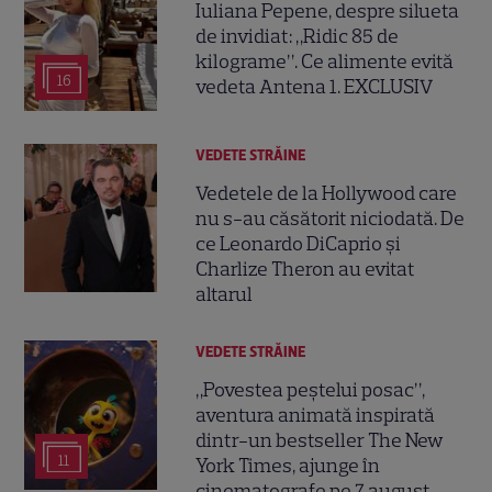
Iuliana Pepene, despre silueta
de invidiat: „Ridic 85 de
kilograme”. Ce alimente evită
16
vedeta Antena 1. EXCLUSIV
VEDETE STRĂINE
Vedetele de la Hollywood care
nu s-au căsătorit niciodată. De
ce Leonardo DiCaprio și
Charlize Theron au evitat
altarul
VEDETE STRĂINE
„Povestea peștelui posac”,
aventura animată inspirată
dintr-un bestseller The New
11
York Times, ajunge în
cinematografe pe 7 august