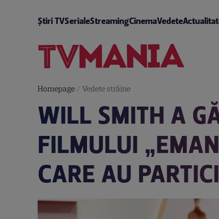
Știri TV
Seriale
Streaming
Cinema
Vedete
Actualita
Homepage
/
Vedete străine
WILL SMITH A GĂ
FILMULUI „EMANC
CARE AU PARTIC