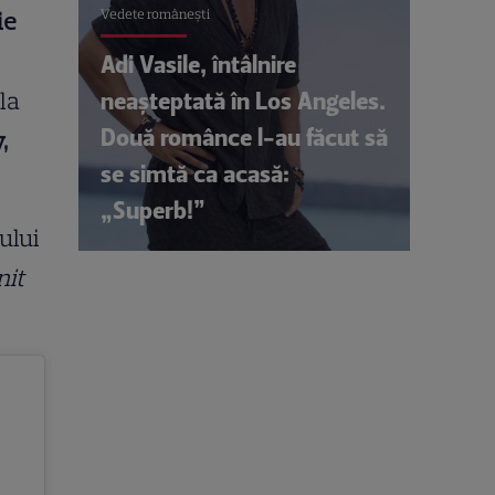
Vedete româneşti
ie
Adi Vasile, întâlnire
neașteptată în Los Angeles.
la
Două românce l-au făcut să
,
se simtă ca acasă:
„Superb!”
ului
nit