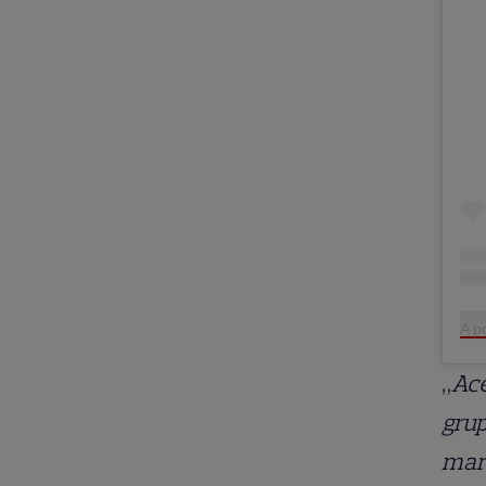
A p
„
Ace
grup
mar