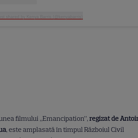
ost shared by Kenya Barris (@kenyabarris)
unea filmului „Emancipation”,
regizat de Antoi
ua
, este amplasată în timpul Războiul Civil