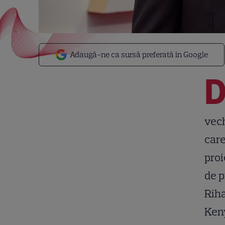
Adaugă-ne ca sursă preferată în Google
vech
care
proi
de p
Riha
Keny