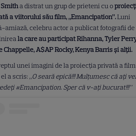
 Smith
a distrat un grup de prieteni cu o
proiecț
ată a viitorului său film, „Emancipation”.
Luni
-amiază, celebru actor a publicat fotografii de 
lnirea
la care au participat Rihanna, Tyler Perry
 Chappelle, A$AP Rocky, Kenya Barris și alții.
reptul unei imagini de la proiecția privată a film
 el a scris:
„O seară epică!!! Mulțumesc că ați ve
edeți #Emancipation. Sper că v-ați bucurat!!!”