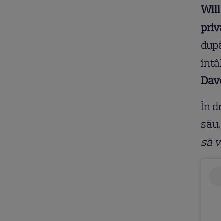
Will
priv
după
întâ
Dave
În d
său,
să v