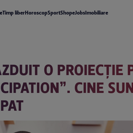
te
Timp liber
Horoscop
Sport
Shop
eJobs
Imobiliare
ZDUIT O PROIECȚIE 
IPATION”. CINE SUN
IPAT