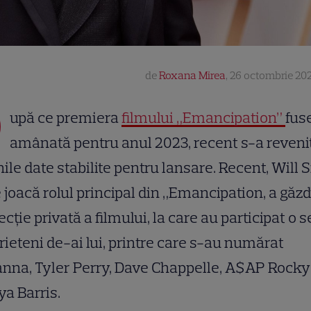
de
Roxana Mirea
,
26 octombrie 202
D
upă ce premiera
filmului „Emancipation”
fus
amânată pentru anul 2023, recent s-a revenit
ile date stabilite pentru lansare. Recent, Will 
 joacă rolul principal din „Emancipation, a găzd
ecție privată a filmului, la care au participat o s
rieteni de-ai lui, printre care s-au numărat
nna, Tyler Perry, Dave Chappelle, A$AP Rocky
a Barris.