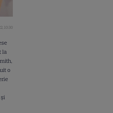
2, 10:30
ese
 la
Smith,
uit o
erie
 și