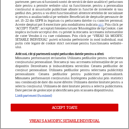
șanse sunt pentru Sezonul 2
partenere, precum si furnizorii nostri de servicii de date analitice) prelucram
date pentru a permite website-ului sa functioneze, pentru a personaliza
continutul si anunturile publicitare afisate in functie de interesele si/sau
profilul dvs., pentru a va oferi functionalitati aferente retelelor de socializare
si pentru a analiza traficul pe website. Beneficiati de drepturile prevazute de
art. 15-22 din GDPR in legatura cu prelucrarea datelor cu caracter personal.
Aceste drepturi pot fi exercitate prin modalitatea indicata
aici
. Prin click pe
“ACCEPT TOATE”, acceptati folosirea tuturor Tehnologiilor de tip Cookie, care
implica inclusiv acceptul dvs. cu privire la stocarea/accesarea informatiilor
de catre Vendor-ii cu care colaboram. Prin click pe “VREAU SA MODIFIC
ARTICOLE PARTENERI
SETARILE INDIVIDUAL” puteti schimba preferintele in mod individual, mai
putin cele legate de cookie strict necesare pentru functionarea website-
ului.
Atât noi, cât și partenerii noștri prelucrăm datele pentru a oferi:
Măsurarea performanței reclamelor. Utilizarea profilurilor pentru selectarea
conținutului personalizat. Stocarea și/sau accesarea informațiilor de pe un
dispozitiv. Dezvoltarea și îmbunătățirea serviciilor. Crearea profilurilor de
Horoscop 4 august 2026.
conținut personalizat. Utilizarea profilurilor pentru selectarea publicității
personalizate. Crearea profilurilor pentru publicitate personalizată.
Capricornilor le este greu să
Măsurarea performanței conținutului. Înțelegerea publicului prin statistici
sau combinații de date din surse diferite. Utilizarea datelor limitate pentru a
aibă răbdare într-un context
selecta conținutul. Utilizarea de date limitate pentru a selecta publicitatea.
Date precise de geolocație și identificarea prin scanarea dispozitivului.
atât de dinamic, dar ei știu că
Listă parteneri (furnizori)
nu se poate altfel
ACCEPT TOATE
Cine poate retrage banii din
VREAU SA MODIFIC SETARILE INDIVIDUAL
contul unei persoane