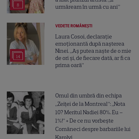
8
urmăream în urmă cu ani”
VEDETE ROMÂNEŞTI
Laura Cosoi, declarație
emoționantă după nașterea
Ninei. „Aș putea naște de o mie
14
de ori și, de fiecare dată, ar fi ca
prima oară”
Omul din umbră din echipa
„Zeiței de la Montreal”: „Nota
10? Meritul Nadiei 80%. Eu –
1%!” + De ce nu vorbește
Comăneci despre barbariile lui
Karolyi