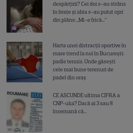
despărțirii? Cei doi s-au strâns
în brațe și abia s-au putut opri
din plâns: „Mi-e frică...”
Harta unei distracții sportive în
mare trend la noi în București:
padle tennis. Unde găsești
cele mai bune terenuri de
padel din oraș
CE ASCUNDE ultima CIFRA a
CNP-ului? Dacă ai 3 sau 8
însemană că...