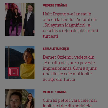
VEDETE STRĂINE
Halit Ergenç s-a lansat în
afaceri la Londra: Actorul din
„Suleyman Magnificul” a
deschis o rețea de plăcintării
turcești
SERIALE TURCEŞTI
Demet Özdemir, vedeta din
„Fata din vis”, are o poveste
impresionantă. Cum a ajuns
12
una dintre cele mai iubite
actrițe din Turcia
VEDETE STRĂINE
Cum își petrec vara cele mai
iubite actrițe din serialele