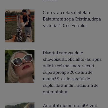
Cum s-au relaxat Ștefan
Baiaram și soția Cristina, după
victoria 4-0 cu Petrolul
Divorțul care zguduie
showbizul! E oficial! Și-au spus
adio în cel mai mare secret,
după aproape 20 de ani de
mariaj! S-a ales praful de
cuplul de aur din industria de
entertaining
Anunțul momentului! A vrut