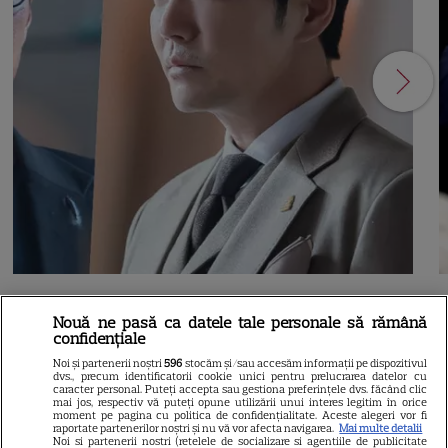
NETFLIX
S
Nouă ne pasă ca datele tale personale să rămână
confidențiale
Agentul Kim reactivat pe
Noi și partenerii noștri
596
stocăm și/sau accesăm informații pe dispozitivul
Netflix: Serialul-fenomen care
dvs., precum identificatorii cookie unici pentru prelucrarea datelor cu
caracter personal. Puteți accepta sau gestiona preferințele dvs. făcând clic
mai jos, respectiv vă puteți opune utilizării unui interes legitim în orice
a rupt topurile de audiență. Ce
moment pe pagina cu politica de confidențialitate. Aceste alegeri vor fi
raportate partenerilor noștri și nu vă vor afecta navigarea.
Mai multe detalii
Noi si partenerii nostri (retelele de socializare si agentiile de publicitate