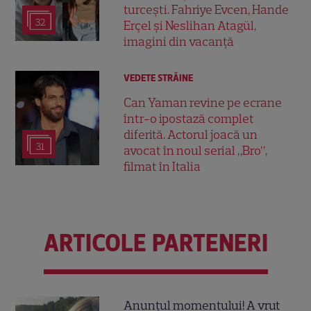
turcești. Fahriye Evcen, Hande
32
Erçel și Neslihan Atagül,
imagini din vacanță
VEDETE STRĂINE
Can Yaman revine pe ecrane
într-o ipostază complet
diferită. Actorul joacă un
31
avocat în noul serial „Bro”,
filmat în Italia
ARTICOLE PARTENERI
Anunțul momentului! A vrut