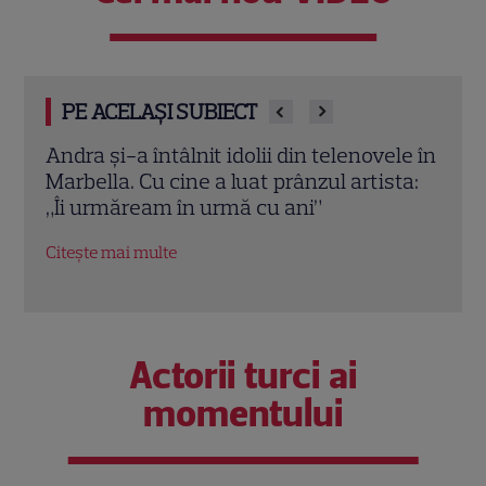
PE ACELAȘI SUBIECT
le în
Jennifer Aniston și Courteney Cox,
Emma
ta:
vacanță de lux în Mallorca alături de
nu a 
Pedro Pascal. Imagini spectaculoase
Robe
Citește mai multe
Citeș
Actorii turci ai
momentului