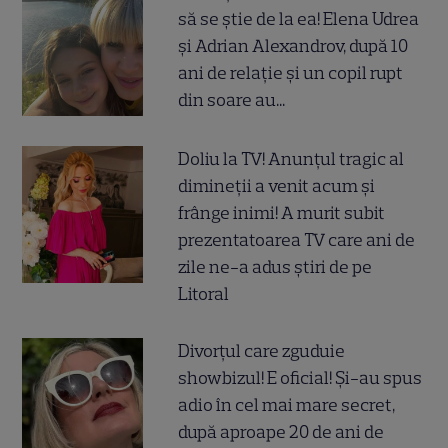
să se știe de la ea! Elena Udrea
și Adrian Alexandrov, după 10
ani de relație și un copil rupt
din soare au...
Doliu la TV! Anunțul tragic al
dimineții a venit acum și
frânge inimi! A murit subit
prezentatoarea TV care ani de
zile ne-a adus știri de pe
Litoral
Divorțul care zguduie
showbizul! E oficial! Și-au spus
adio în cel mai mare secret,
după aproape 20 de ani de