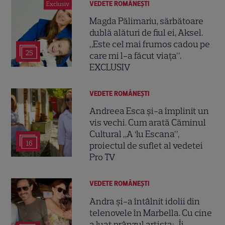
VEDETE ROMÂNEŞTI
Exclusiv
Magda Pălimariu, sărbătoare
dublă alături de fiul ei, Aksel.
„Este cel mai frumos cadou pe
25
care mi l-a făcut viața”.
EXCLUSIV
VEDETE ROMÂNEŞTI
Andreea Esca și-a împlinit un
vis vechi. Cum arată Căminul
Cultural „A ‘lu Escana”,
16
proiectul de suflet al vedetei
Pro TV
VEDETE ROMÂNEŞTI
Andra și-a întâlnit idolii din
telenovele în Marbella. Cu cine
a luat prânzul artista: „Îi