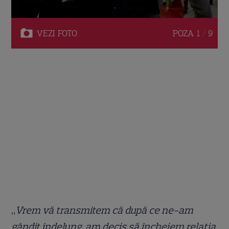
VEZI
FOTO
POZA
1 / 9
„
Vrem vă transmitem că după ce ne-am
gândit îndelung, am decis să încheiem relația