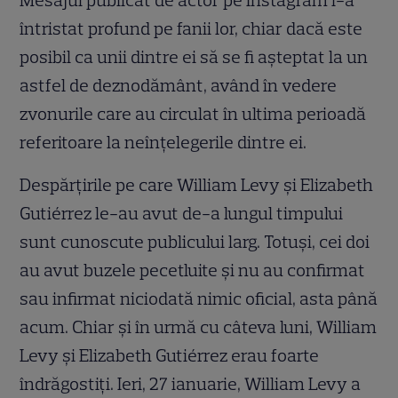
Mesajul publicat de actor pe Instagram i-a
întristat profund pe fanii lor, chiar dacă este
posibil ca unii dintre ei să se fi așteptat la un
astfel de deznodământ, având în vedere
zvonurile care au circulat în ultima perioadă
referitoare la neînțelegerile dintre ei.
Despărțirile pe care William Levy și Elizabeth
Gutiérrez le-au avut de-a lungul timpului
sunt cunoscute publicului larg. Totuși, cei doi
au avut buzele pecetluite și nu au confirmat
sau infirmat niciodată nimic oficial, asta până
acum. Chiar și în urmă cu câteva luni, William
Levy și Elizabeth Gutiérrez erau foarte
îndrăgostiți. Ieri, 27 ianuarie, William Levy a