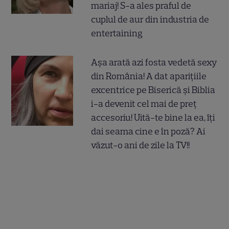
mariaj! S-a ales praful de
cuplul de aur din industria de
entertaining
Așa arată azi fosta vedetă sexy
din România! A dat aparițiile
excentrice pe Biserică și Biblia
i-a devenit cel mai de preț
accesoriu! Uită-te bine la ea, îți
dai seama cine e în poză? Ai
văzut-o ani de zile la TV!!