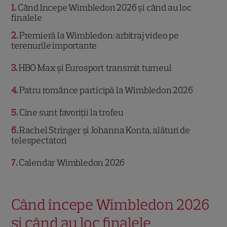
1
Când începe Wimbledon 2026 și când au loc
finalele
2
Premieră la Wimbledon: arbitraj video pe
terenurile importante
3
HBO Max și Eurosport transmit turneul
4
Patru românce participă la Wimbledon 2026
5
Cine sunt favoriții la trofeu
6
Rachel Stringer și Johanna Konta, alături de
telespectatori
7
Calendar Wimbledon 2026
Când începe Wimbledon 2026
și când au loc finalele