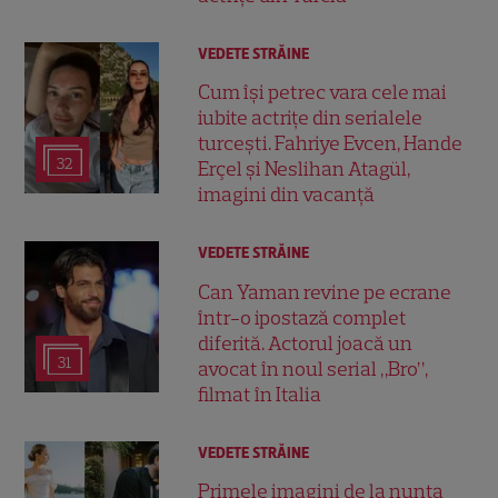
VEDETE STRĂINE
Cum își petrec vara cele mai
iubite actrițe din serialele
turcești. Fahriye Evcen, Hande
32
Erçel și Neslihan Atagül,
imagini din vacanță
VEDETE STRĂINE
Can Yaman revine pe ecrane
într-o ipostază complet
diferită. Actorul joacă un
31
avocat în noul serial „Bro”,
filmat în Italia
VEDETE STRĂINE
Primele imagini de la nunta