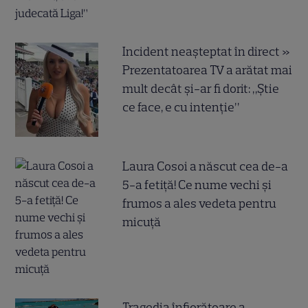
Incident neașteptat în direct »
Prezentatoarea TV a arătat mai
mult decât și-ar fi dorit: „Știe
ce face, e cu intenție”
Laura Cosoi a născut cea de-a
5-a fetiță! Ce nume vechi și
frumos a ales vedeta pentru
micuță
Tragedia înfiorătoare a