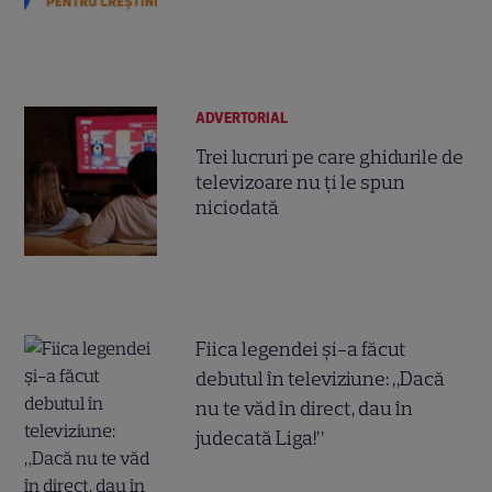
ADVERTORIAL
Trei lucruri pe care ghidurile de
televizoare nu ți le spun
niciodată
Fiica legendei și-a făcut
debutul în televiziune: „Dacă
nu te văd în direct, dau în
judecată Liga!”