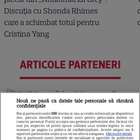
Discuția cu Shonda Rhimes
care a schimbat totul pentru
Cristina Yang
ARTICOLE PARTENERI
Dulceață de pepene galben –
Nouă ne pasă ca datele tale personale să rămână
rețete aromate
confidențiale
Noi și partenerii noștri
596
stocăm și/sau accesăm informații pe dispozitivul
dvs., precum identificatorii cookie unici pentru prelucrarea datelor cu
caracter personal. Puteți accepta sau gestiona preferințele dvs. făcând clic
Tragerile loto din 30 iulie 2026.
mai jos, respectiv vă puteți opune utilizării unui interes legitim în orice
moment pe pagina cu politica de confidențialitate. Aceste alegeri vor fi
Report de peste 8,89 milioane
raportate partenerilor noștri și nu vă vor afecta navigarea.
Mai multe detalii
Noi si partenerii nostri (retelele de socializare si agentiile de publicitate