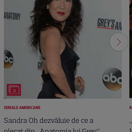
21
SERIALE AMERICANE
R
Sandra Oh dezvăluie de ce a
plecat din „Anatomia lui Grey”.