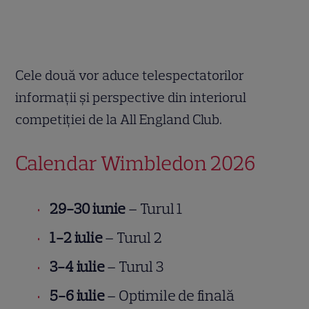
Cele două vor aduce telespectatorilor
informații și perspective din interiorul
competiției de la All England Club.
Calendar Wimbledon 2026
29-30 iunie
– Turul 1
1-2 iulie
– Turul 2
3-4 iulie
– Turul 3
5-6 iulie
– Optimile de finală