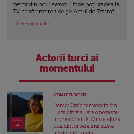
ea la
lui Marc Cucurella! Cum l-a ajutat mama
Mare
umf
sa să devină campion mondial și motivul
Ante
real pentru care are plete
revi
Citește mai multe
Citeș
Actorii turci ai
momentului
SERIALE TURCEŞTI
Demet Özdemir, vedeta din
„Fata din vis”, are o poveste
impresionantă. Cum a ajuns
12
una dintre cele mai iubite
actrițe din Turcia