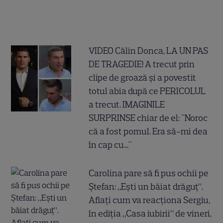
VIDEO Călin Donca, LA UN PAS
DE TRAGEDIE! A trecut prin
clipe de groază și a povestit
totul abia după ce PERICOLUL
a trecut. IMAGINILE
SURPRINSE chiar de el: "Noroc
că a fost pomul. Era să-mi dea
în cap cu..."
Carolina pare să fi pus ochii pe
Ștefan: „Ești un băiat drăguț”.
Aflați cum va reacționa Sergiu,
în ediția „Casa iubirii” de vineri,