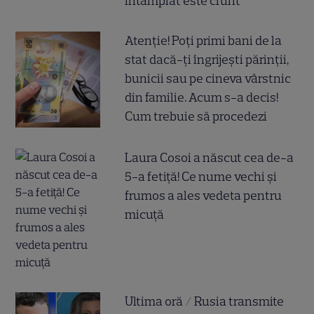
întâmplat este crunt
Atenție! Poți primi bani de la
stat dacă-ți îngrijești părinții,
bunicii sau pe cineva vârstnic
din familie. Acum s-a decis!
Cum trebuie să procedezi
Laura Cosoi a născut cea de-a
5-a fetiță! Ce nume vechi și
frumos a ales vedeta pentru
micuță
Ultima oră / Rusia transmite