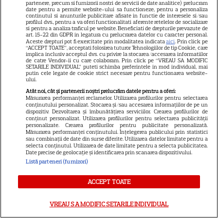
de euro la Loto 6 din 49,
partenere, precum si furnizorii nostri de servicii de date analitice) prelucram
date pentru a permite website-ului sa functioneze, pentru a personaliza
continutul si anunturile publicitare afisate in functie de interesele si/sau
categoria I
profilul dvs., pentru a va oferi functionalitati aferente retelelor de socializare
si pentru a analiza traficul pe website. Beneficiati de drepturile prevazute de
art. 15-22 din GDPR in legatura cu prelucrarea datelor cu caracter personal.
Aceste drepturi pot fi exercitate prin modalitatea indicata
aici
. Prin click pe
“ACCEPT TOATE”, acceptati folosirea tuturor Tehnologiilor de tip Cookie, care
implica inclusiv acceptul dvs. cu privire la stocarea/accesarea informatiilor
De ce să nu arunci semințele
de catre Vendor-ii cu care colaboram. Prin click pe “VREAU SA MODIFIC
SETARILE INDIVIDUAL” puteti schimba preferintele in mod individual, mai
de la pepenele roșu – ce
putin cele legate de cookie strict necesare pentru functionarea website-
ului.
beneficii au
Atât noi, cât și partenerii noștri prelucrăm datele pentru a oferi:
Măsurarea performanței reclamelor. Utilizarea profilurilor pentru selectarea
conținutului personalizat. Stocarea și/sau accesarea informațiilor de pe un
dispozitiv. Dezvoltarea și îmbunătățirea serviciilor. Crearea profilurilor de
conținut personalizat. Utilizarea profilurilor pentru selectarea publicității
personalizate. Crearea profilurilor pentru publicitate personalizată.
Măsurarea performanței conținutului. Înțelegerea publicului prin statistici
Ghidul udării corecte pe timp
sau combinații de date din surse diferite. Utilizarea datelor limitate pentru a
selecta conținutul. Utilizarea de date limitate pentru a selecta publicitatea.
de caniculă: când, cât şi cum
Date precise de geolocație și identificarea prin scanarea dispozitivului.
udăm plantele
Listă parteneri (furnizori)
ACCEPT TOATE
VREAU SA MODIFIC SETARILE INDIVIDUAL