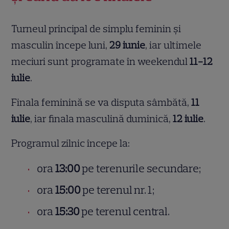
Turneul principal de simplu feminin și
masculin începe luni,
29 iunie
, iar ultimele
meciuri sunt programate în weekendul
11-12
iulie
.
Finala feminină se va disputa sâmbătă,
11
iulie
, iar finala masculină duminică,
12 iulie
.
Programul zilnic începe la:
ora
13:00
pe terenurile secundare;
ora
15:00
pe terenul nr. 1;
ora
15:30
pe terenul central.