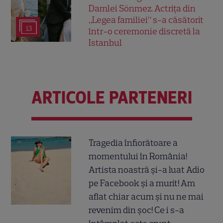
Damlei Sönmez. Actrița din
„Legea familiei” s-a căsătorit
13
într-o ceremonie discretă la
Istanbul
ARTICOLE PARTENERI
Tragedia înfiorătoare a
momentului în România!
Artista noastră și-a luat Adio
pe Facebook și a murit! Am
aflat chiar acum și nu ne mai
revenim din șoc! Ce i s-a