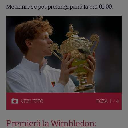
Meciurile se pot prelungi până la ora
01:00
.
VEZI
FOTO
POZA
1 / 4
Premieră la Wimbledon: