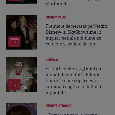
platformă
DISNEY PLUS
Premiere de neratat pe Netflix,
Disney+ și SkyShowtime în
august: seriale noi, filme de
15
colecție și vedete de top
CINEMA
Eli Roth revine cu „Omul cu
înghețata mortală”. Filmul
horror în care copiii devin
5
criminali după ce mănâncă
înghețată
VEDETE STRĂINE
„Povestea peștelui posac”,