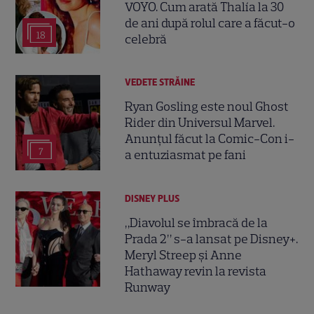
VOYO. Cum arată Thalía la 30
de ani după rolul care a făcut-o
18
celebră
VEDETE STRĂINE
Ryan Gosling este noul Ghost
Rider din Universul Marvel.
Anunțul făcut la Comic-Con i-
7
a entuziasmat pe fani
DISNEY PLUS
„Diavolul se îmbracă de la
Prada 2” s-a lansat pe Disney+.
Meryl Streep și Anne
Hathaway revin la revista
Runway