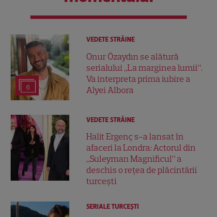
VEDETE STRĂINE
Onur Özaydın se alătură
serialului „La marginea lumii”.
Va interpreta prima iubire a
6
Alyei Albora
VEDETE STRĂINE
Halit Ergenç s-a lansat în
afaceri la Londra: Actorul din
„Suleyman Magnificul” a
deschis o rețea de plăcintării
turcești
SERIALE TURCEŞTI