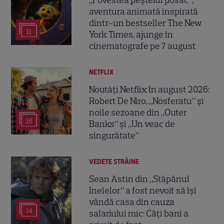
aventura animată inspirată
dintr-un bestseller The New
11
York Times, ajunge în
cinematografe pe 7 august
NETFLIX
Noutăți Netflix în august 2026:
Robert De Niro, „Nosferatu” și
noile sezoane din „Outer
16
Banks” și „Un veac de
singurătate”
VEDETE STRĂINE
Sean Astin din „Stăpânul
Inelelor” a fost nevoit să își
vândă casa din cauza
14
salariului mic: Câți bani a