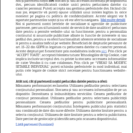
Noi și partenerii noștri
596
stocăm și/sau accesăm informații pe dispozitivul
dvs., precum identificatorii cookie unici pentru prelucrarea datelor cu
GSP
caracter personal. Puteți accepta sau gestiona preferințele dvs. făcând clic
mai jos, respectiv vă puteți opune utilizării unui interes legitim în orice
Știri mondene
moment pe pagina cu politica de confidențialitate. Aceste alegeri vor fi
raportate partenerilor noștri și nu vă vor afecta navigarea.
Mai multe detalii
Noi si partenerii nostri (retelele de socializare si agentiile de publicitate
Avantaje
partenere, precum si furnizorii nostri de servicii de date analitice) prelucram
date pentru a permite website-ului sa functioneze, pentru a personaliza
Elle
continutul si anunturile publicitare afisate in functie de interesele si/sau
profilul dvs., pentru a va oferi functionalitati aferente retelelor de socializare
Unica
si pentru a analiza traficul pe website. Beneficiati de drepturile prevazute de
art. 15-22 din GDPR in legatura cu prelucrarea datelor cu caracter personal.
Retete practice
Aceste drepturi pot fi exercitate prin modalitatea indicata
aici
. Prin click pe
“ACCEPT TOATE”, acceptati folosirea tuturor Tehnologiilor de tip Cookie, care
implica inclusiv acceptul dvs. cu privire la stocarea/accesarea informatiilor
de catre Vendor-ii cu care colaboram. Prin click pe “VREAU SA MODIFIC
SETARILE INDIVIDUAL” puteti schimba preferintele in mod individual, mai
URMĂREȘTE-NE PE
putin cele legate de cookie strict necesare pentru functionarea website-
ului.
Atât noi, cât și partenerii noștri prelucrăm datele pentru a oferi:
Măsurarea performanței reclamelor. Utilizarea profilurilor pentru selectarea
conținutului personalizat. Stocarea și/sau accesarea informațiilor de pe un
dispozitiv. Dezvoltarea și îmbunătățirea serviciilor. Crearea profilurilor de
conținut personalizat. Utilizarea profilurilor pentru selectarea publicității
Copyright
2026
Ringier Romania – Toate Drepturile rezervate
personalizate. Crearea profilurilor pentru publicitate personalizată.
Măsurarea performanței conținutului. Înțelegerea publicului prin statistici
sau combinații de date din surse diferite. Utilizarea datelor limitate pentru a
selecta conținutul. Utilizarea de date limitate pentru a selecta publicitatea.
Date precise de geolocație și identificarea prin scanarea dispozitivului.
Listă parteneri (furnizori)
Pariază responsabil! Decizia ONJN nr. 821/25.09.2025.