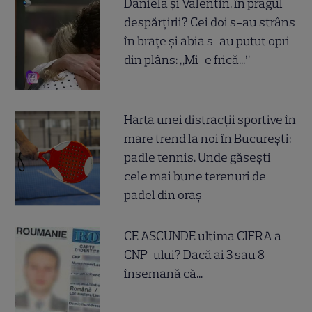
Daniela și Valentin, în pragul
despărțirii? Cei doi s-au strâns
în brațe și abia s-au putut opri
din plâns: „Mi-e frică...”
Harta unei distracții sportive în
mare trend la noi în București:
padle tennis. Unde găsești
cele mai bune terenuri de
padel din oraș
CE ASCUNDE ultima CIFRA a
CNP-ului? Dacă ai 3 sau 8
însemană că...