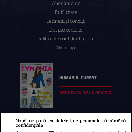
Abonamente
Publicitate
Termeni și condiții
Despre cookies
Politica de confidenţialitate
Sitemap
NUMĂRUL CURENT
ABONEAZA-TE LA REVISTĂ
Nouă ne pasă ca datele tale personale să rămână
Libertatea
confidențiale
Libertatea pentru femei