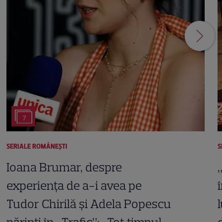
7
SERIALE ROMÂNEŞTI
S
Ioana Brumar, despre
experiența de a-i avea pe
Tudor Chirilă și Adela Popescu