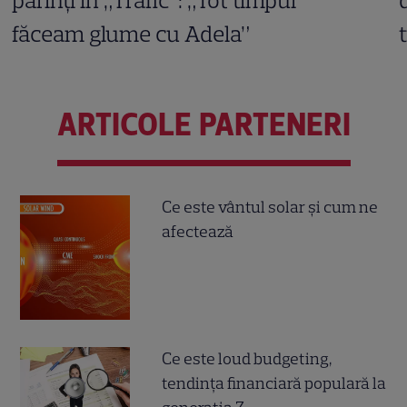
părinți în „Trafic”: „Tot timpul
făceam glume cu Adela”
ARTICOLE PARTENERI
Ce este vântul solar și cum ne
afectează
Ce este loud budgeting,
tendința financiară populară la