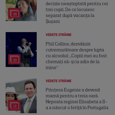
decizie neașteptată pentru cei
trei copii. De ce locuiesc
36
separat după vacanța la
Șușani
VEDETE STRĂINE
Phil Collins, dezvăluiri
cutremurătoare despre lupta
cu alcoolul: „Copiii mei au fost
10
chemați să-și ia adio de la
mine”
VEDETE STRĂINE
Prințesa Eugenie a devenit
mamă pentru a treia oară.
Nepoata reginei Elisabeta a II-
12
a a născut o fetiță în Portugalia