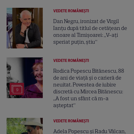
VEDETE ROMÂNEŞTI
Dan Negru, ironizat de Virgil
Ianțu după titlul de cetățean de
onoare al Timișoarei: „V-ați
speriat puțin, știu”
VEDETE ROMÂNEŞTI
Rodica Popescu Bitănescu, 88
de ani de viață și o carieră de
neuitat. Povestea de iubire
9
discretă cu Mircea Bitănescu:
„A fost un sfânt că m-a
așteptat”
VEDETE ROMÂNEŞTI
Adela Popescu și Radu Vâlcan,