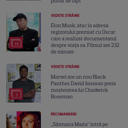
primit de fapt
VEDETE STRĂINE
Elon Musk, atac la adresa
regizorului premiat cu Oscar
care a realizat documentarul
14
despre viața sa. Filmul are 232
de minute
VEDETE STRĂINE
Marvel are un nou Black
Panther. David Jonsson preia
moștenirea lui Chadwick
3
Boseman
RECOMANDĂRI
„Sărmana Maria” intră pe