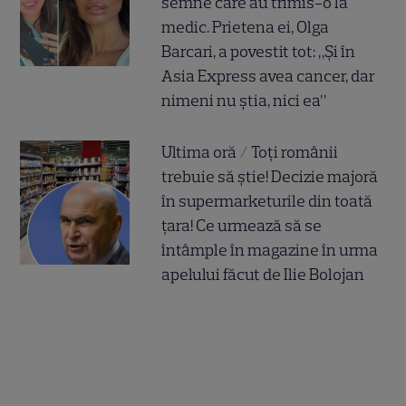
semne care au trimis-o la
medic. Prietena ei, Olga
Barcari, a povestit tot: „Și în
Asia Express avea cancer, dar
nimeni nu știa, nici ea”
Ultima oră / Toți românii
trebuie să știe! Decizie majoră
în supermarketurile din toată
țara! Ce urmează să se
întâmple în magazine în urma
apelului făcut de Ilie Bolojan