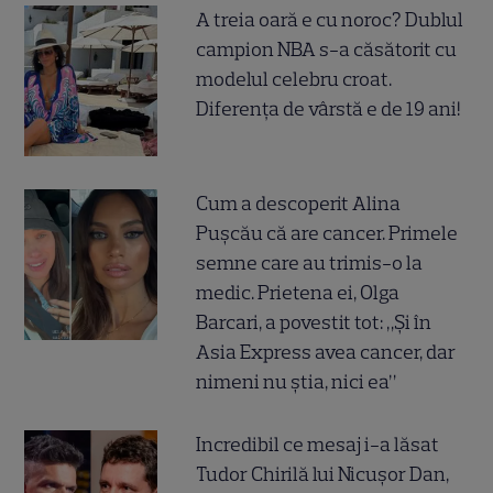
A treia oară e cu noroc? Dublul
campion NBA s-a căsătorit cu
modelul celebru croat.
Diferența de vârstă e de 19 ani!
Cum a descoperit Alina
Pușcău că are cancer. Primele
semne care au trimis-o la
medic. Prietena ei, Olga
Barcari, a povestit tot: „Și în
Asia Express avea cancer, dar
nimeni nu știa, nici ea”
Incredibil ce mesaj i-a lăsat
Tudor Chirilă lui Nicușor Dan,