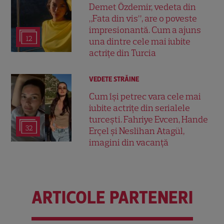
Demet Özdemir, vedeta din
„Fata din vis”, are o poveste
impresionantă. Cum a ajuns
12
una dintre cele mai iubite
actrițe din Turcia
VEDETE STRĂINE
Cum își petrec vara cele mai
iubite actrițe din serialele
turcești. Fahriye Evcen, Hande
32
Erçel și Neslihan Atagül,
imagini din vacanță
ARTICOLE PARTENERI