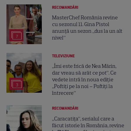
RECOMANDĂRI
MasterChef România revine
cu sezonul 11. Gina Pistol
anunță un sezon „dus la un alt
7
nivel”
TELEVIZIUNE
„Îmi este frică de Nea Mărin,
dar vreau să arăt ce pot”. Ce
vedete intră în noua ediție
3
„Poftiți pe la noi – Poftiți la
întrecere”
RECOMANDĂRI
„Caracatița”, serialul care a
făcut istorie în România, revine