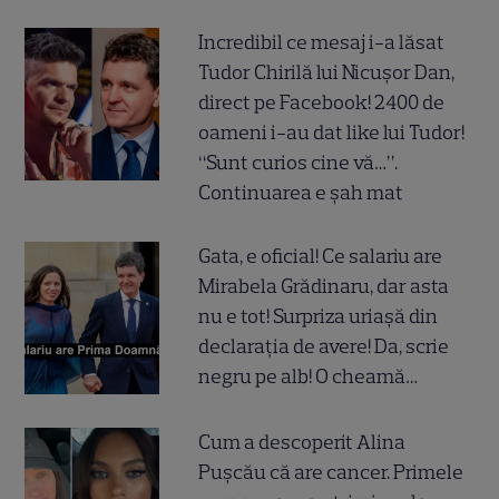
Incredibil ce mesaj i-a lăsat
Tudor Chirilă lui Nicușor Dan,
direct pe Facebook! 2400 de
oameni i-au dat like lui Tudor!
“Sunt curios cine vă…”.
Continuarea e șah mat
Gata, e oficial! Ce salariu are
Mirabela Grădinaru, dar asta
nu e tot! Surpriza uriașă din
declarația de avere! Da, scrie
negru pe alb! O cheamă…
Cum a descoperit Alina
Pușcău că are cancer. Primele