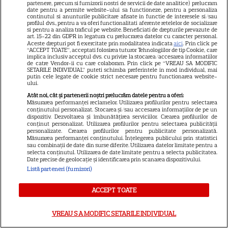
partenere, precum si furnizorii nostri de servicii de date analitice) prelucram
date pentru a permite website-ului sa functioneze, pentru a personaliza
continutul si anunturile publicitare afisate in functie de interesele si/sau
profilul dvs., pentru a va oferi functionalitati aferente retelelor de socializare
si pentru a analiza traficul pe website. Beneficiati de drepturile prevazute de
art. 15-22 din GDPR in legatura cu prelucrarea datelor cu caracter personal.
Aceste drepturi pot fi exercitate prin modalitatea indicata
aici
. Prin click pe
“ACCEPT TOATE”, acceptati folosirea tuturor Tehnologiilor de tip Cookie, care
implica inclusiv acceptul dvs. cu privire la stocarea/accesarea informatiilor
de catre Vendor-ii cu care colaboram. Prin click pe “VREAU SA MODIFIC
Despre Tvmania
SETARILE INDIVIDUAL” puteti schimba preferintele in mod individual, mai
putin cele legate de cookie strict necesare pentru functionarea website-
Contact
ului.
Contacte televiziuni
Atât noi, cât și partenerii noștri prelucrăm datele pentru a oferi:
Măsurarea performanței reclamelor. Utilizarea profilurilor pentru selectarea
Abonamente
conținutului personalizat. Stocarea și/sau accesarea informațiilor de pe un
dispozitiv. Dezvoltarea și îmbunătățirea serviciilor. Crearea profilurilor de
conținut personalizat. Utilizarea profilurilor pentru selectarea publicității
Publicitate
personalizate. Crearea profilurilor pentru publicitate personalizată.
Măsurarea performanței conținutului. Înțelegerea publicului prin statistici
Termeni și condiții
sau combinații de date din surse diferite. Utilizarea datelor limitate pentru a
selecta conținutul. Utilizarea de date limitate pentru a selecta publicitatea.
Despre cookies
Date precise de geolocație și identificarea prin scanarea dispozitivului.
Listă parteneri (furnizori)
Politica de confidenţialitate
Sitemap
ACCEPT TOATE
VREAU SA MODIFIC SETARILE INDIVIDUAL