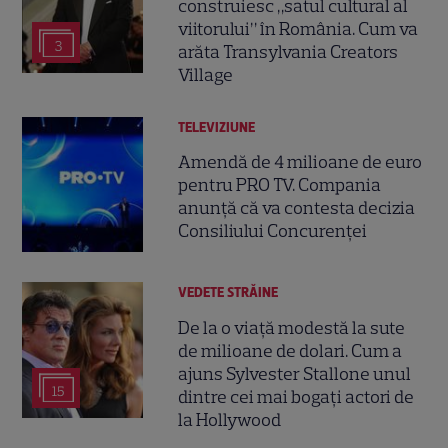
construiesc „satul cultural al
viitorului” în România. Cum va
3
arăta Transylvania Creators
Village
TELEVIZIUNE
Amendă de 4 milioane de euro
pentru PRO TV. Compania
anunță că va contesta decizia
Consiliului Concurenței
VEDETE STRĂINE
De la o viață modestă la sute
de milioane de dolari. Cum a
ajuns Sylvester Stallone unul
15
dintre cei mai bogați actori de
la Hollywood