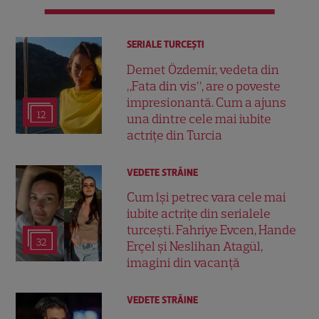
SERIALE TURCEŞTI
Demet Özdemir, vedeta din
„Fata din vis”, are o poveste
impresionantă. Cum a ajuns
12
una dintre cele mai iubite
actrițe din Turcia
VEDETE STRĂINE
Cum își petrec vara cele mai
iubite actrițe din serialele
turcești. Fahriye Evcen, Hande
32
Erçel și Neslihan Atagül,
imagini din vacanță
VEDETE STRĂINE