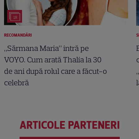
18
RECOMANDĂRI
S
„Sărmana Maria” intră pe
VOYO. Cum arată Thalía la 30
de ani după rolul care a făcut-o
celebră
ARTICOLE PARTENERI