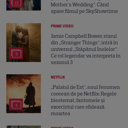
13
Mother's Wedding”. Când
apare filmul pe SkyShowtime
PRIME VIDEO
Jamie Campbell Bower, starul
din „Stranger Things”, intră în
universul „Stăpânul Inelelor”.
9
Ce rol legendar va interpreta în
sezonul 3
NETFLIX
„Palatul de Est”, noul fenomen
coreean de pe Netflix: Regele
blestemat, fantomele și
5
exorcistul care sfidează
moartea