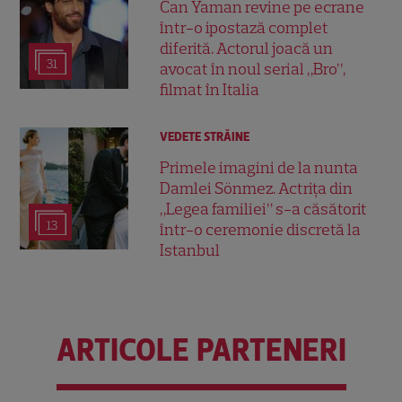
Can Yaman revine pe ecrane
într-o ipostază complet
diferită. Actorul joacă un
31
avocat în noul serial „Bro”,
filmat în Italia
VEDETE STRĂINE
Primele imagini de la nunta
Damlei Sönmez. Actrița din
„Legea familiei” s-a căsătorit
13
într-o ceremonie discretă la
Istanbul
ARTICOLE PARTENERI