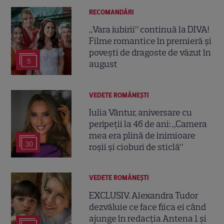
RECOMANDĂRI
„Vara iubirii” continuă la DIVA!
Filme romantice în premieră și
povești de dragoste de văzut în
5
august
VEDETE ROMÂNEŞTI
Iulia Vântur, aniversare cu
peripeții la 46 de ani: „Camera
mea era plină de inimioare
30
roșii și cioburi de sticlă”
VEDETE ROMÂNEŞTI
EXCLUSIV. Alexandra Tudor
dezvăluie ce face fiica ei când
ajunge în redacția Antena 1 și