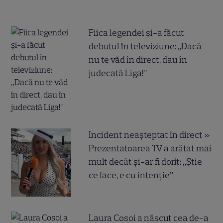
Fiica legendei și-a făcut
debutul în televiziune: „Dacă
nu te văd în direct, dau în
judecată Liga!”
Incident neașteptat în direct »
Prezentatoarea TV a arătat mai
mult decât și-ar fi dorit: „Știe
ce face, e cu intenție”
Laura Cosoi a născut cea de-a