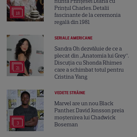
nunta Prințesei Diana cu
Prințul Charles. Detalii
18
fascinante de la ceremonia
regală din 1981
SERIALE AMERICANE
Sandra Oh dezvăluie de ce a
plecat din „Anatomia lui Grey”.
Discuția cu Shonda Rhimes
21
care a schimbat totul pentru
Cristina Yang
VEDETE STRĂINE
Marvel are un nou Black
Panther. David Jonsson preia
moștenirea lui Chadwick
3
Boseman