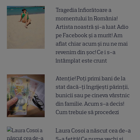
Tragedia înfiorătoare a
momentului în România!
Artista noastră și-a luat Adio
pe Facebook și a murit! Am
aflat chiar acum și nu ne mai
revenim din șoc! Ce i s-a
întâmplat este crunt
Atenție! Poți primi bani de la
stat dacă-ți îngrijești părinții,
bunicii sau pe cineva vârstnic
din familie. Acum s-a decis!
Cum trebuie să procedezi
Laura Cosoi a născut cea de-a
5-a fetiță! Ce nume vechi și