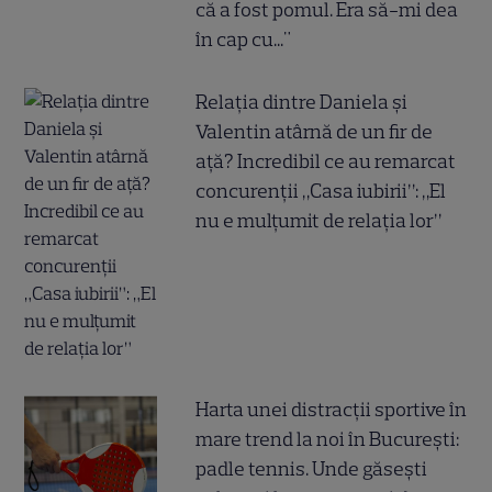
că a fost pomul. Era să-mi dea
în cap cu..."
Relația dintre Daniela și
Valentin atârnă de un fir de
ață? Incredibil ce au remarcat
concurenții „Casa iubirii”: „El
nu e mulțumit de relația lor”
Harta unei distracții sportive în
mare trend la noi în București:
padle tennis. Unde găsești