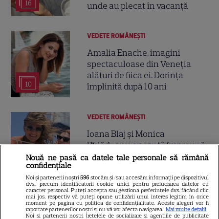
16
unde au plecat în vacanță
VEDETE ROMÂNEŞTI
Amalia Enache, imagini
spectaculoase din Veneția
alături de fiica ei. Dorința
10
împlinită după 10 ani
VEDETE ROMÂNEŞTI
Ioana Blaj și Monica
Bîrlădeanu, vacanță împreună
în Grecia. Imaginile de pe barcă
Nouă ne pasă ca datele tale personale să rămână
confidențiale
11
au atras toate privirile
Noi și partenerii noștri
596
stocăm și/sau accesăm informații pe dispozitivul
dvs., precum identificatorii cookie unici pentru prelucrarea datelor cu
caracter personal. Puteți accepta sau gestiona preferințele dvs. făcând clic
mai jos, respectiv vă puteți opune utilizării unui interes legitim în orice
moment pe pagina cu politica de confidențialitate. Aceste alegeri vor fi
raportate partenerilor noștri și nu vă vor afecta navigarea.
Mai multe detalii
Noi si partenerii nostri (retelele de socializare si agentiile de publicitate