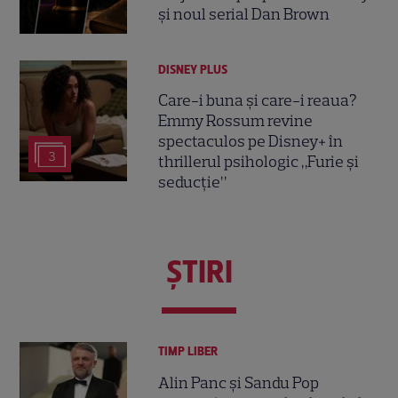
și noul serial Dan Brown
DISNEY PLUS
Care-i buna și care-i reaua?
Emmy Rossum revine
spectaculos pe Disney+ în
3
thrillerul psihologic „Furie și
seducție”
ŞTIRI
TIMP LIBER
Alin Panc și Sandu Pop