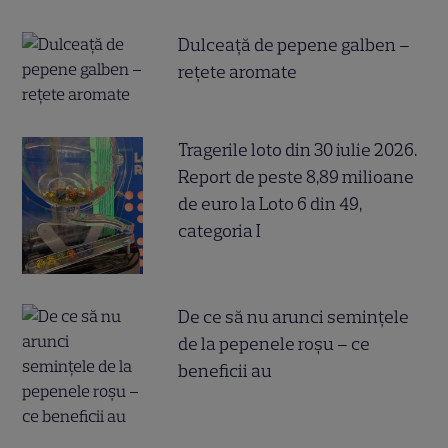
Dulceață de pepene galben –
rețete aromate
Tragerile loto din 30 iulie 2026.
Report de peste 8,89 milioane
de euro la Loto 6 din 49,
categoria I
De ce să nu arunci semințele
de la pepenele roșu – ce
beneficii au