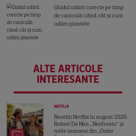
Ghidul udării corecte pe timp
de caniculă: când, cât şi cum
udăm plantele
ALTE ARTICOLE
INTERESANTE
NETFLIX
Noutăți Netflix în august 2026:
Robert De Niro, „Nosferatu” și
noile sezoane din „Outer