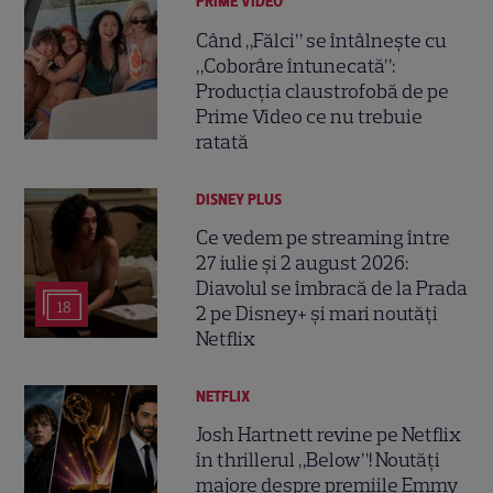
PRIME VIDEO
Când „Fălci” se întâlnește cu
„Coborâre întunecată”:
Producția claustrofobă de pe
Prime Video ce nu trebuie
ratată
DISNEY PLUS
Ce vedem pe streaming între
27 iulie și 2 august 2026:
Diavolul se îmbracă de la Prada
18
2 pe Disney+ și mari noutăți
Netflix
NETFLIX
Josh Hartnett revine pe Netflix
în thrillerul „Below”! Noutăți
majore despre premiile Emmy