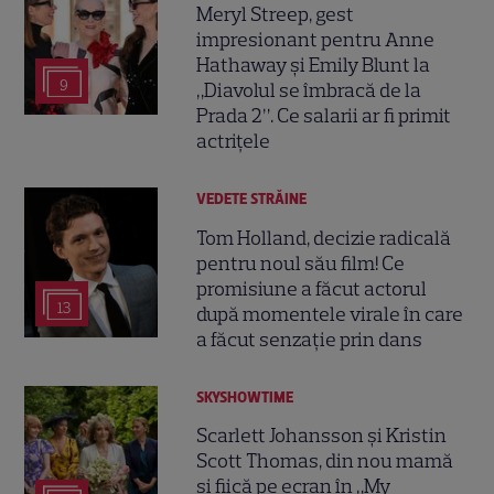
Meryl Streep, gest
impresionant pentru Anne
Hathaway și Emily Blunt la
9
„Diavolul se îmbracă de la
Prada 2”. Ce salarii ar fi primit
actrițele
VEDETE STRĂINE
Tom Holland, decizie radicală
pentru noul său film! Ce
promisiune a făcut actorul
13
după momentele virale în care
a făcut senzație prin dans
SKYSHOWTIME
Scarlett Johansson și Kristin
Scott Thomas, din nou mamă
și fiică pe ecran în „My