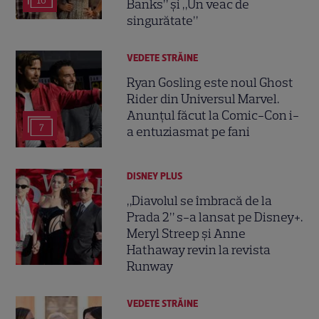
16
Banks” și „Un veac de
singurătate”
VEDETE STRĂINE
Ryan Gosling este noul Ghost
Rider din Universul Marvel.
Anunțul făcut la Comic-Con i-
7
a entuziasmat pe fani
DISNEY PLUS
„Diavolul se îmbracă de la
Prada 2” s-a lansat pe Disney+.
Meryl Streep și Anne
Hathaway revin la revista
Runway
VEDETE STRĂINE