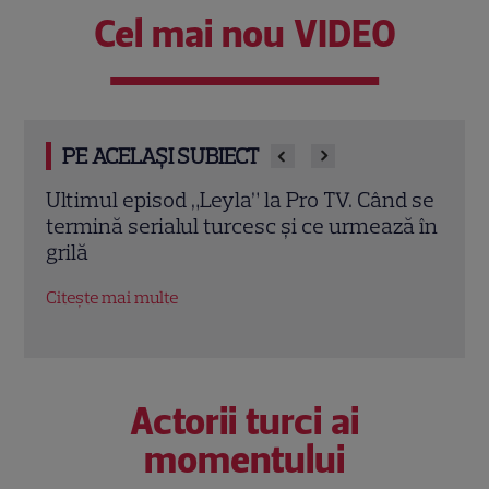
Cel mai nou VIDEO
PE ACELAȘI SUBIECT
d se
A apărut revista TVmania nr. 30. Irina
Irin
ză în
Rimes este vedeta copertei, iar Iuliana
sezo
Pepene și marile premiere TV
schi
completează noua ediție
EXC
Citește mai multe
Citeș
Actorii turci ai
momentului