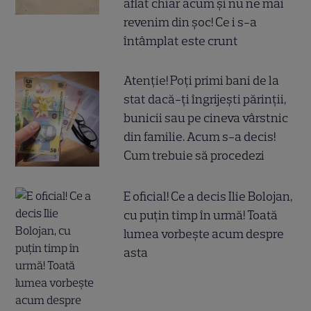
aflat chiar acum și nu ne mai
revenim din șoc! Ce i s-a
întâmplat este crunt
Atenție! Poți primi bani de la
stat dacă-ți îngrijești părinții,
bunicii sau pe cineva vârstnic
din familie. Acum s-a decis!
Cum trebuie să procedezi
E oficial! Ce a decis Ilie Bolojan,
cu puțin timp în urmă! Toată
lumea vorbește acum despre
asta