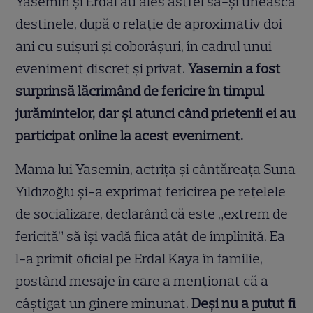
Yasemin și Erdal au ales astfel să-și unească
destinele, după o relație de aproximativ doi
ani cu suișuri și coborâșuri, în cadrul unui
eveniment discret și privat.
Yasemin a fost
surprinsă lăcrimând de fericire în timpul
jurămintelor, dar și atunci când prietenii ei au
participat online la acest eveniment.
Mama lui Yasemin, actrița și cântăreața Suna
Yıldızoğlu și-a exprimat fericirea pe rețelele
de socializare, declarând că este „extrem de
fericită” să își vadă fiica atât de împlinită. Ea
l-a primit oficial pe Erdal Kaya în familie,
postând mesaje în care a menționat că a
câștigat un ginere minunat.
Deși nu a putut fi