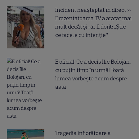
Incident neașteptat în direct »
Prezentatoarea TV a arătat mai
mult decât și-ar fi dorit: „Știe
ce face, e cu intenție”
E oficial! Ce a decis Ilie Bolojan,
cu puțin timp în urmă! Toată
lumea vorbește acum despre
asta
Tragedia înfiorătoare a