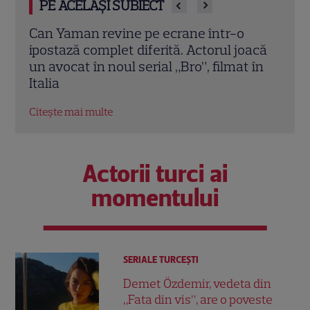
PE ACELAȘI SUBIECT
Primele imagini de la nunta Damlei
Trau
acă
Sönmez. Actrița din „Legea familiei” s-a
drag
 în
căsătorit într-o ceremonie discretă la
marc
Istanbul
Citeș
Citește mai multe
Actorii turci ai
momentului
SERIALE TURCEŞTI
Demet Özdemir, vedeta din
„Fata din vis”, are o poveste