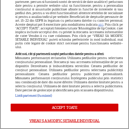
partenere, precum si furnizorii nostri de servicii de date analitice) prelucram
date pentru a permite website-ului sa functioneze, pentru a personaliza
continutul si anunturile publicitare afisate in functie de interesele si/sau
profilul dvs., pentru a va oferi functionalitati aferente retelelor de socializare
si pentru a analiza traficul pe website. Beneficiati de drepturile prevazute de
art. 15-22 din GDPR in legatura cu prelucrarea datelor cu caracter personal.
ALTE ARTICOLE
Aceste drepturi pot fi exercitate prin modalitatea indicata
aici
. Prin click pe
“ACCEPT TOATE”, acceptati folosirea tuturor Tehnologiilor de tip Cookie, care
implica inclusiv acceptul dvs. cu privire la stocarea/accesarea informatiilor
INTERESANTE
de catre Vendor-ii cu care colaboram. Prin click pe “VREAU SA MODIFIC
SETARILE INDIVIDUAL” puteti schimba preferintele in mod individual, mai
putin cele legate de cookie strict necesare pentru functionarea website-
ului.
Atât noi, cât și partenerii noștri prelucrăm datele pentru a oferi:
Măsurarea performanței reclamelor. Utilizarea profilurilor pentru selectarea
conținutului personalizat. Stocarea și/sau accesarea informațiilor de pe un
VEDETE STRĂINE
dispozitiv. Dezvoltarea și îmbunătățirea serviciilor. Crearea profilurilor de
conținut personalizat. Utilizarea profilurilor pentru selectarea publicității
Marvel are un nou Black
personalizate. Crearea profilurilor pentru publicitate personalizată.
Măsurarea performanței conținutului. Înțelegerea publicului prin statistici
Panther. David Jonsson preia
sau combinații de date din surse diferite. Utilizarea datelor limitate pentru a
selecta conținutul. Utilizarea de date limitate pentru a selecta publicitatea.
moștenirea lui Chadwick
Date precise de geolocație și identificarea prin scanarea dispozitivului.
3
Boseman
Listă parteneri (furnizori)
ACCEPT TOATE
VEDETE STRĂINE
VREAU SA MODIFIC SETARILE INDIVIDUAL
Ryan Gosling este noul Ghost
Rider din Universul Marvel.