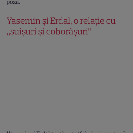
poză.
Yasemin și Erdal, o relație cu
„suișuri și coborâșuri”