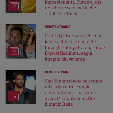
impresionantă. Cum a ajuns
12
una dintre cele mai iubite
actrițe din Turcia
VEDETE STRĂINE
Cum își petrec vara cele mai
iubite actrițe din serialele
turcești. Fahriye Evcen, Hande
32
Erçel și Neslihan Atagül,
imagini din vacanță
VEDETE STRĂINE
Can Yaman revine pe ecrane
într-o ipostază complet
diferită. Actorul joacă un
31
avocat în noul serial „Bro”,
filmat în Italia