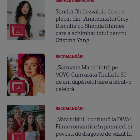
SERIALE AMERICANE
Sandra Oh dezvăluie de ce a
plecat din „Anatomia lui Grey”.
Discuția cu Shonda Rhimes
21
care a schimbat totul pentru
Cristina Yang
RECOMANDĂRI
„Sărmana Maria” intră pe
VOYO. Cum arată Thalía la 30
de ani după rolul care a făcut-o
18
celebră
RECOMANDĂRI
„Vara iubirii” continuă la DIVA!
Filme romantice în premieră și
povești de dragoste de văzut în
5