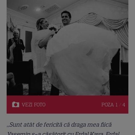
VEZI
FOTO
POZA
1 / 4
„Sunt atât de fericită că draga mea fiică
Yasemin s-a căsătorit cu Erdal Kaya. Erdal