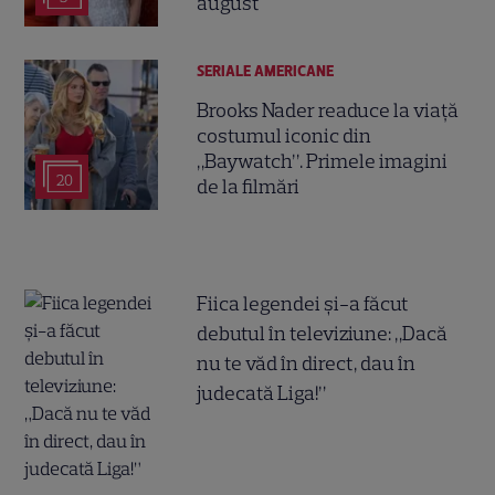
august
SERIALE AMERICANE
Brooks Nader readuce la viață
costumul iconic din
„Baywatch”. Primele imagini
20
de la filmări
Fiica legendei și-a făcut
debutul în televiziune: „Dacă
nu te văd în direct, dau în
judecată Liga!”