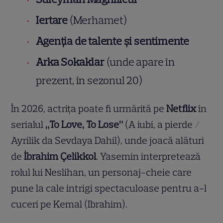
Iertare
(Merhamet)
Agenția de talente și sentimente
Arka Sokaklar
(unde apare în
prezent, în sezonul 20)
În 2026, actrița poate fi urmărită pe
Netflix
în
serialul
„To Love, To Lose”
(A iubi, a pierde /
Ayrilik da Sevdaya Dahil), unde joacă alături
de
İbrahim Çelikkol
. Yasemin interpretează
rolul lui Neslihan, un personaj-cheie care
pune la cale intrigi spectaculoase pentru a-l
cuceri pe Kemal (Ibrahim).