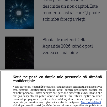
deschide un nou capitol. Este
momentul astral care îți poate
schimba direcția vieții
Ploaia de meteori Delta
Aquaride 2026: când o poți
vedea cel mai bine
Nouă ne pasă ca datele tale personale să rămână
Câte calorii are pepenele roșu
confidențiale
– beneficii și contraindicații
Noi și partenerii noștri
596
stocăm și/sau accesăm informații pe dispozitivul
dvs., precum identificatorii cookie unici pentru prelucrarea datelor cu
caracter personal. Puteți accepta sau gestiona preferințele dvs. făcând clic
mai jos, respectiv vă puteți opune utilizării unui interes legitim în orice
moment pe pagina cu politica de confidențialitate. Aceste alegeri vor fi
raportate partenerilor noștri și nu vă vor afecta navigarea.
Mai multe detalii
Noi si partenerii nostri (retelele de socializare si agentiile de publicitate