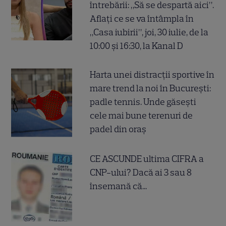
întrebării: „Să se despartă aici”.
Aflați ce se va întâmpla în
„Casa iubirii”, joi, 30 iulie, de la
10:00 și 16:30, la Kanal D
Harta unei distracții sportive în
mare trend la noi în București:
padle tennis. Unde găsești
cele mai bune terenuri de
padel din oraș
CE ASCUNDE ultima CIFRA a
CNP-ului? Dacă ai 3 sau 8
însemană că...