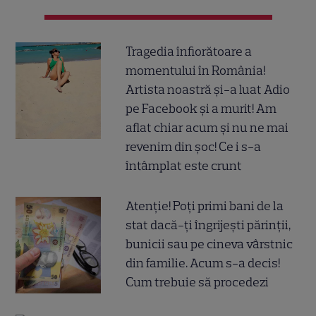
Tragedia înfiorătoare a
momentului în România!
Artista noastră și-a luat Adio
pe Facebook și a murit! Am
aflat chiar acum și nu ne mai
revenim din șoc! Ce i s-a
întâmplat este crunt
Atenție! Poți primi bani de la
stat dacă-ți îngrijești părinții,
bunicii sau pe cineva vârstnic
din familie. Acum s-a decis!
Cum trebuie să procedezi