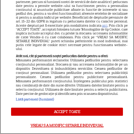
partenere, precum si furnizorii nostri de servicii de date analitice) prelucram
date pentru a permite website-ului sa functioneze, pentru a personaliza
continutul si anunturile publicitare afisate in functie de interesele si/sau
profilul dvs., pentru a va oferi functionalitati aferente retelelor de socializare
21
si pentru a analiza traficul pe website. Beneficiati de drepturile prevazute de
art. 15-22 din GDPR in legatura cu prelucrarea datelor cu caracter personal.
Aceste drepturi pot fi exercitate prin modalitatea indicata
aici
. Prin click pe
“ACCEPT TOATE”, acceptati folosirea tuturor Tehnologiilor de tip Cookie, care
SERIALE AMERICANE
implica inclusiv acceptul dvs. cu privire la stocarea/accesarea informatiilor
R
de catre Vendor-ii cu care colaboram. Prin click pe “VREAU SA MODIFIC
SETARILE INDIVIDUAL” puteti schimba preferintele in mod individual, mai
Sandra Oh dezvăluie de ce a
putin cele legate de cookie strict necesare pentru functionarea website-
ului.
plecat din „Anatomia lui Grey”.
Atât noi, cât și partenerii noștri prelucrăm datele pentru a oferi:
Măsurarea performanței reclamelor. Utilizarea profilurilor pentru selectarea
conținutului personalizat. Stocarea și/sau accesarea informațiilor de pe un
Discuția cu Shonda Rhimes
dispozitiv. Dezvoltarea și îmbunătățirea serviciilor. Crearea profilurilor de
conținut personalizat. Utilizarea profilurilor pentru selectarea publicității
personalizate. Crearea profilurilor pentru publicitate personalizată.
care a schimbat totul pentru
Măsurarea performanței conținutului. Înțelegerea publicului prin statistici
sau combinații de date din surse diferite. Utilizarea datelor limitate pentru a
Cristina Yang
selecta conținutul. Utilizarea de date limitate pentru a selecta publicitatea.
Date precise de geolocație și identificarea prin scanarea dispozitivului.
Listă parteneri (furnizori)
ACCEPT TOATE
ARTICOLE PARTENERI
VREAU SA MODIFIC SETARILE INDIVIDUAL