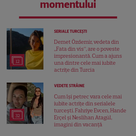
momentului
SERIALE TURCEŞTI
Demet Özdemir, vedeta din
„Fata din vis”, are o poveste
impresionantă. Cum a ajuns
12
una dintre cele mai iubite
actrițe din Turcia
VEDETE STRĂINE
Cum își petrec vara cele mai
iubite actrițe din serialele
turcești. Fahriye Evcen, Hande
32
Erçel și Neslihan Atagül,
imagini din vacanță