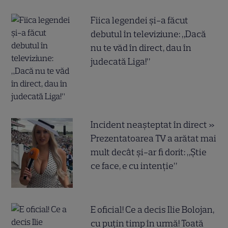
Fiica legendei și-a făcut
debutul în televiziune: „Dacă
nu te văd în direct, dau în
judecată Liga!”
Incident neașteptat în direct »
Prezentatoarea TV a arătat mai
mult decât și-ar fi dorit: „Știe
ce face, e cu intenție”
E oficial! Ce a decis Ilie Bolojan,
cu puțin timp în urmă! Toată