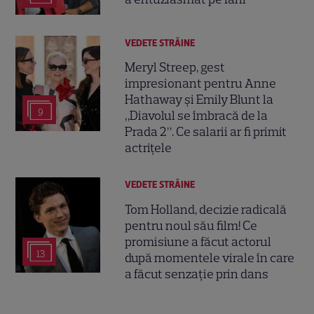
VEDETE STRĂINE
Meryl Streep, gest
impresionant pentru Anne
Hathaway și Emily Blunt la
9
„Diavolul se îmbracă de la
Prada 2”. Ce salarii ar fi primit
actrițele
VEDETE STRĂINE
Tom Holland, decizie radicală
pentru noul său film! Ce
promisiune a făcut actorul
13
după momentele virale în care
a făcut senzație prin dans