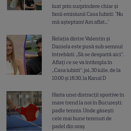
luat prin surprindere chiar și
fanii emisiunii Casa Iubirii: "Nu
mă așteptam! Am aflat..."
Relația dintre Valentin și
Daniela este pusă sub semnul
întrebării: „Să se despartă aici”.
Aflați ce se va întâmpla în
„Casa iubirii”, joi, 30 iulie, de la
10:00 și 16:30, la Kanal D
Harta unei distracții sportive în
mare trend la noi în București:
padle tennis. Unde găsești
cele mai bune terenuri de
padel din oraș