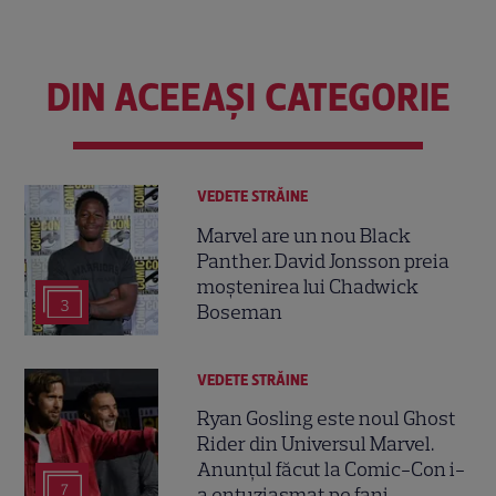
DIN ACEEAȘI CATEGORIE
VEDETE STRĂINE
Marvel are un nou Black
Panther. David Jonsson preia
moștenirea lui Chadwick
3
Boseman
VEDETE STRĂINE
Ryan Gosling este noul Ghost
Rider din Universul Marvel.
Anunțul făcut la Comic-Con i-
7
a entuziasmat pe fani