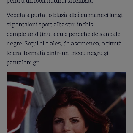
pentru un look natural și relaxat.
Vedeta a purtat o bluză albă cu mâneci lungi
și pantaloni sport albastru închis,
completând ținuta cu o pereche de sandale
negre. Soțul ei a ales, de asemenea, o ținută
lejeră, formată dintr-un tricou negru și
pantaloni gri.