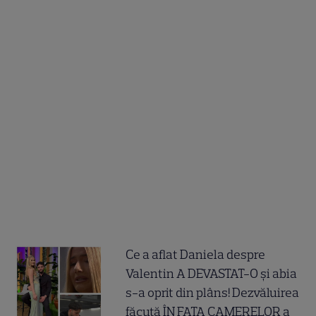
Ce a aflat Daniela despre
Valentin A DEVASTAT-O și abia
s-a oprit din plâns! Dezvăluirea
făcută ÎN FAȚA CAMERELOR a