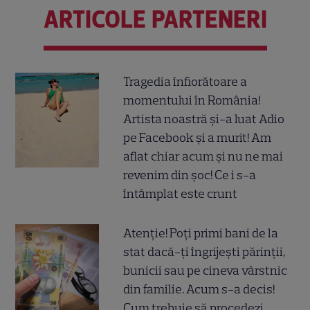
ARTICOLE PARTENERI
Tragedia înfiorătoare a
momentului în România!
Artista noastră și-a luat Adio
pe Facebook și a murit! Am
aflat chiar acum și nu ne mai
revenim din șoc! Ce i s-a
întâmplat este crunt
Atenție! Poți primi bani de la
stat dacă-ți îngrijești părinții,
bunicii sau pe cineva vârstnic
din familie. Acum s-a decis!
Cum trebuie să procedezi