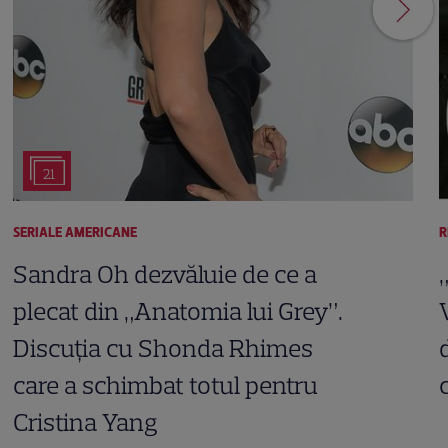
21
SERIALE AMERICANE
R
Sandra Oh dezvăluie de ce a
plecat din „Anatomia lui Grey”.
Discuția cu Shonda Rhimes
care a schimbat totul pentru
Cristina Yang