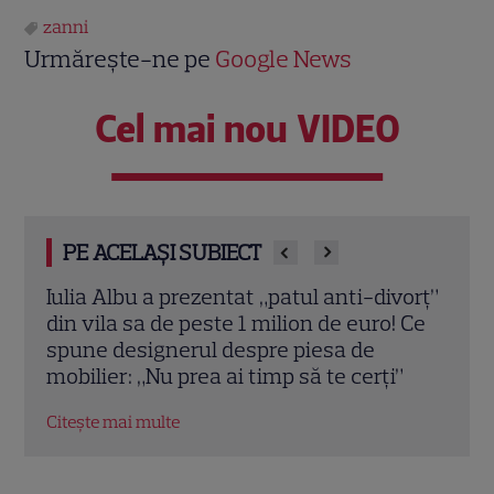
zanni
Urmărește-ne pe
Google News
Cel mai nou VIDEO
PE ACELAȘI SUBIECT
vorț”
Teo Trandafir, despre viața după ce fiica
Tora 
 Ce
ei, Maia, a plecat de acasă: „Legătura
Dram
dintre noi nu ne-o ia nimeni”
schi
”
Citește mai multe
Citeș