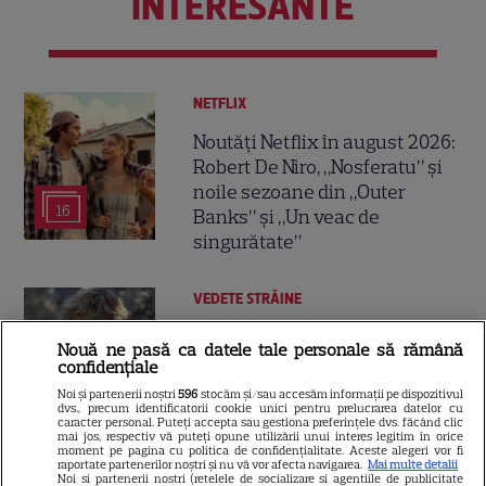
INTERESANTE
NETFLIX
Noutăți Netflix în august 2026:
Robert De Niro, „Nosferatu” și
noile sezoane din „Outer
16
Banks” și „Un veac de
singurătate”
VEDETE STRĂINE
Sean Astin din „Stăpânul
Nouă ne pasă ca datele tale personale să rămână
Inelelor” a fost nevoit să își
confidențiale
vândă casa din cauza
Noi și partenerii noștri
596
stocăm și/sau accesăm informații pe dispozitivul
14
salariului mic: Câți bani a
dvs., precum identificatorii cookie unici pentru prelucrarea datelor cu
caracter personal. Puteți accepta sau gestiona preferințele dvs. făcând clic
primit de fapt
mai jos, respectiv vă puteți opune utilizării unui interes legitim în orice
moment pe pagina cu politica de confidențialitate. Aceste alegeri vor fi
raportate partenerilor noștri și nu vă vor afecta navigarea.
Mai multe detalii
Noi si partenerii nostri (retelele de socializare si agentiile de publicitate