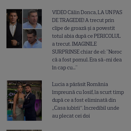
VIDEO Călin Donca, LA UN PAS
DE TRAGEDIE! A trecut prin
clipe de groază și a povestit
totul abia după ce PERICOLUL
a trecut. IMAGINILE
SURPRINSE chiar de el: "Noroc
că a fost pomul. Era să-mi dea
în cap cu..."
Lucia a părăsit România
împreună cu Iosif, la scurt timp
după ce a fost eliminată din
„Casa iubirii”. Incredibil unde
au plecat cei doi