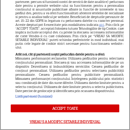
VEDETE STRĂINE
partenere, precum si furnizorii nostri de servicii de date analitice) prelucram
date pentru a permite website-ului sa functioneze, pentru a personaliza
continutul si anunturile publicitare afisate in functie de interesele si/sau
Elon Musk, atac la adresa
profilul dvs., pentru a va oferi functionalitati aferente retelelor de socializare
si pentru a analiza traficul pe website. Beneficiati de drepturile prevazute de
regizorului premiat cu Oscar
art. 15-22 din GDPR in legatura cu prelucrarea datelor cu caracter personal.
care a realizat documentarul
Aceste drepturi pot fi exercitate prin modalitatea indicata
aici
. Prin click pe
“ACCEPT TOATE”, acceptati folosirea tuturor Tehnologiilor de tip Cookie, care
14
despre viața sa. Filmul are 232
implica inclusiv acceptul dvs. cu privire la stocarea/accesarea informatiilor
de catre Vendor-ii cu care colaboram. Prin click pe “VREAU SA MODIFIC
de minute
SETARILE INDIVIDUAL” puteti schimba preferintele in mod individual, mai
putin cele legate de cookie strict necesare pentru functionarea website-
ului.
VEDETE STRĂINE
Atât noi, cât și partenerii noștri prelucrăm datele pentru a oferi:
Măsurarea performanței reclamelor. Utilizarea profilurilor pentru selectarea
conținutului personalizat. Stocarea și/sau accesarea informațiilor de pe un
Marvel are un nou Black
dispozitiv. Dezvoltarea și îmbunătățirea serviciilor. Crearea profilurilor de
Panther. David Jonsson preia
conținut personalizat. Utilizarea profilurilor pentru selectarea publicității
personalizate. Crearea profilurilor pentru publicitate personalizată.
moștenirea lui Chadwick
Măsurarea performanței conținutului. Înțelegerea publicului prin statistici
3
sau combinații de date din surse diferite. Utilizarea datelor limitate pentru a
Boseman
selecta conținutul. Utilizarea de date limitate pentru a selecta publicitatea.
Date precise de geolocație și identificarea prin scanarea dispozitivului.
Listă parteneri (furnizori)
VEDETE STRĂINE
ACCEPT TOATE
Ryan Gosling este noul Ghost
Rider din Universul Marvel.
VREAU SA MODIFIC SETARILE INDIVIDUAL
Anunțul făcut la Comic-Con i-