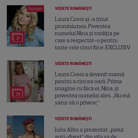
VEDETE ROMÂNEŞTI
Exclusiv
Laura Cosoi și-a ținut
promisiunea. Povestea
numelui Nina și tradiția pe
17
care a respectat-o pentru
toate cele cinci fiice. EXCLUSIV
VEDETE ROMÂNEŞTI
Laura Cosoi a devenit mamă
pentru a cincea oară. Prima
imagine cu fiica ei, Nina, și
28
povestea numelui ales. „Nu mă
satur să o privesc”
VEDETE ROMÂNEŞTI
Iulia Albu a prezentat „patul
anti-divorț” din vila sa de