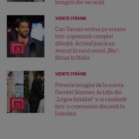
imagini din vacanță
VEDETE STRĂINE
Can Yaman revine pe ecrane
într-o ipostază complet
diferită. Actorul joacă un
31
avocat în noul serial „Bro”,
filmat în Italia
VEDETE STRĂINE
Primele imagini de la nunta
Damlei Sönmez. Actrița din
„Legea familiei” s-a căsătorit
13
într-o ceremonie discretă la
Istanbul