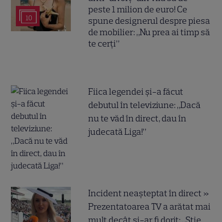
peste 1 milion de euro! Ce
10
spune designerul despre piesa
de mobilier: „Nu prea ai timp să
te cerți”
Fiica legendei și-a făcut
debutul în televiziune: „Dacă
nu te văd în direct, dau în
judecată Liga!”
Incident neașteptat în direct »
Prezentatoarea TV a arătat mai
mult decât și-ar fi dorit: „Știe