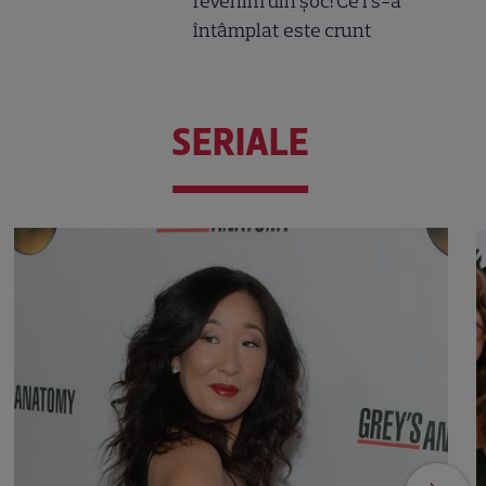
revenim din șoc! Ce i s-a
întâmplat este crunt
SERIALE