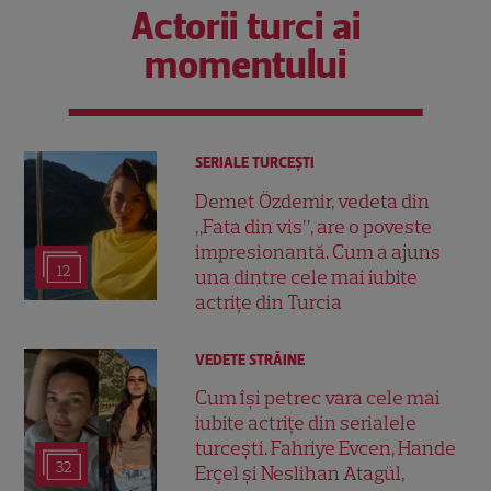
Actorii turci ai
momentului
SERIALE TURCEŞTI
Demet Özdemir, vedeta din
„Fata din vis”, are o poveste
impresionantă. Cum a ajuns
12
una dintre cele mai iubite
actrițe din Turcia
VEDETE STRĂINE
Cum își petrec vara cele mai
iubite actrițe din serialele
turcești. Fahriye Evcen, Hande
32
Erçel și Neslihan Atagül,