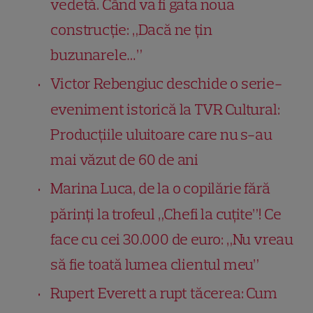
vedetă. Când va fi gata noua
construcție: „Dacă ne țin
buzunarele…”
Victor Rebengiuc deschide o serie-
eveniment istorică la TVR Cultural:
Producțiile uluitoare care nu s-au
mai văzut de 60 de ani
Marina Luca, de la o copilărie fără
părinți la trofeul „Chefi la cuțite”! Ce
face cu cei 30.000 de euro: „Nu vreau
să fie toată lumea clientul meu”
Rupert Everett a rupt tăcerea: Cum