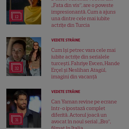
„Fata din vis”, are o poveste
impresionantă. Cum a ajuns
12
una dintre cele mai iubite
actrițe din Turcia
VEDETE STRĂINE
Cum își petrec vara cele mai
iubite actrițe din serialele
turcești. Fahriye Evcen, Hande
32
Erçel și Neslihan Atagül,
imagini din vacanță
VEDETE STRĂINE
Can Yaman revine pe ecrane
într-o ipostază complet
diferită. Actorul joacă un
31
avocat în noul serial „Bro”,
filmat în Italia