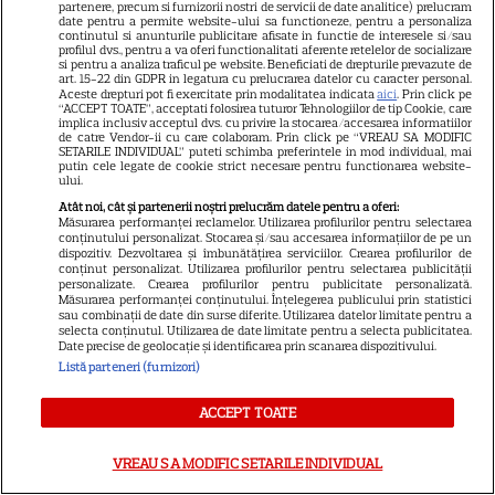
partenere, precum si furnizorii nostri de servicii de date analitice) prelucram
date pentru a permite website-ului sa functioneze, pentru a personaliza
continutul si anunturile publicitare afisate in functie de interesele si/sau
profilul dvs., pentru a va oferi functionalitati aferente retelelor de socializare
si pentru a analiza traficul pe website. Beneficiati de drepturile prevazute de
art. 15-22 din GDPR in legatura cu prelucrarea datelor cu caracter personal.
Aceste drepturi pot fi exercitate prin modalitatea indicata
aici
. Prin click pe
“ACCEPT TOATE”, acceptati folosirea tuturor Tehnologiilor de tip Cookie, care
implica inclusiv acceptul dvs. cu privire la stocarea/accesarea informatiilor
de catre Vendor-ii cu care colaboram. Prin click pe “VREAU SA MODIFIC
SETARILE INDIVIDUAL” puteti schimba preferintele in mod individual, mai
putin cele legate de cookie strict necesare pentru functionarea website-
ului.
Atât noi, cât și partenerii noștri prelucrăm datele pentru a oferi:
Măsurarea performanței reclamelor. Utilizarea profilurilor pentru selectarea
conținutului personalizat. Stocarea și/sau accesarea informațiilor de pe un
SERIALE
dispozitiv. Dezvoltarea și îmbunătățirea serviciilor. Crearea profilurilor de
conținut personalizat. Utilizarea profilurilor pentru selectarea publicității
personalizate. Crearea profilurilor pentru publicitate personalizată.
Măsurarea performanței conținutului. Înțelegerea publicului prin statistici
sau combinații de date din surse diferite. Utilizarea datelor limitate pentru a
selecta conținutul. Utilizarea de date limitate pentru a selecta publicitatea.
Date precise de geolocație și identificarea prin scanarea dispozitivului.
Listă parteneri (furnizori)
ACCEPT TOATE
VREAU SA MODIFIC SETARILE INDIVIDUAL