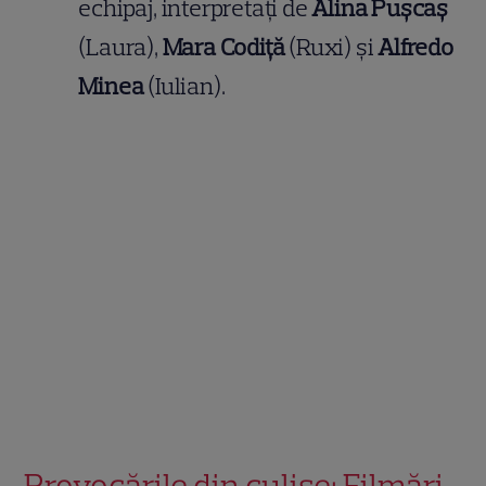
echipaj, interpretați de
Alina Pușcaș
(Laura),
Mara Codiță
(Ruxi) și
Alfredo
Minea
(Iulian).
Provocările din culise: Filmări