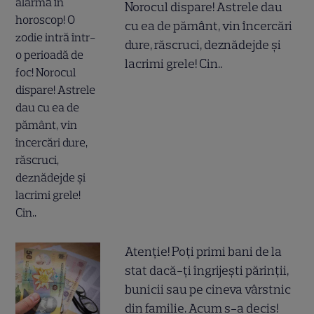
Norocul dispare! Astrele dau
cu ea de pământ, vin încercări
dure, răscruci, deznădejde și
lacrimi grele! Cin..
Atenție! Poți primi bani de la
stat dacă-ți îngrijești părinții,
bunicii sau pe cineva vârstnic
din familie. Acum s-a decis!