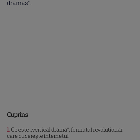
dramas”.
Cuprins
1
Ce este „vertical drama”, formatul revoluționar
care cucerește internetul