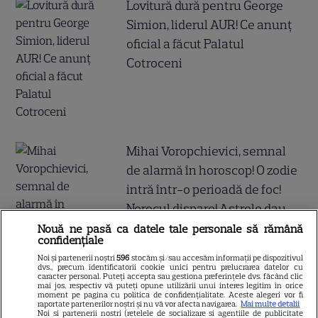
Lovitură dură pentru George
Simion, liderul AUR! Ce anunț
oficial a făcut Palatul
Cotroceni
Mihai Voropchievici, semnal
de alarmă în horoscop! O zodie
intră într-o perioadă de foc!
Norocul dispare! Astrele dau
cu ea de pământ, vin încercări
Nouă ne pasă ca datele tale personale să rămână
confidențiale
dure, răscruci, deznădejde și
Noi și partenerii noștri
596
stocăm și/sau accesăm informații pe dispozitivul
lacrimi grele! Cin..
dvs., precum identificatorii cookie unici pentru prelucrarea datelor cu
caracter personal. Puteți accepta sau gestiona preferințele dvs. făcând clic
mai jos, respectiv vă puteți opune utilizării unui interes legitim în orice
moment pe pagina cu politica de confidențialitate. Aceste alegeri vor fi
raportate partenerilor noștri și nu vă vor afecta navigarea.
Mai multe detalii
Noi si partenerii nostri (retelele de socializare si agentiile de publicitate