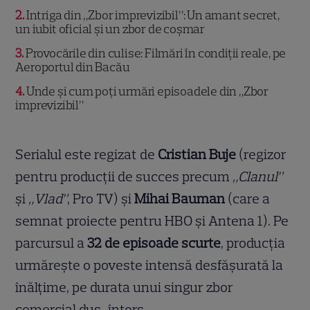
2
Intriga din „Zbor imprevizibil”: Un amant secret,
un iubit oficial și un zbor de coșmar
3
Provocările din culise: Filmări în condiții reale, pe
Aeroportul din Bacău
4
Unde și cum poți urmări episoadele din „Zbor
imprevizibil”
Serialul este regizat de
Cristian Buje
(regizor
pentru producții de succes precum
„Clanul”
și
„Vlad”
, Pro TV) și
Mihai Bauman
(care a
semnat proiecte pentru HBO și Antena 1). Pe
parcursul a
32 de episoade scurte
, producția
urmărește o poveste intensă desfășurată la
înălțime, pe durata unui singur zbor
comercial dus-întors.