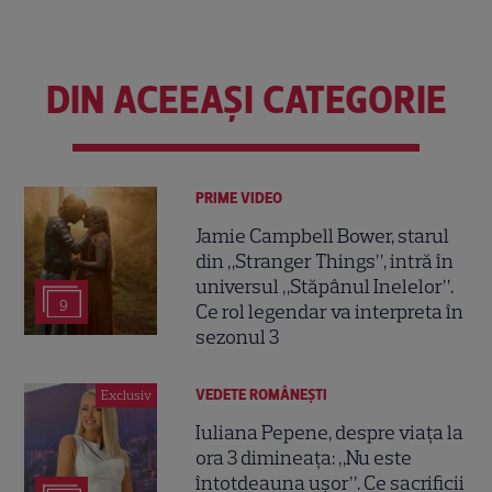
DIN ACEEAȘI CATEGORIE
PRIME VIDEO
Jamie Campbell Bower, starul
din „Stranger Things”, intră în
universul „Stăpânul Inelelor”.
9
Ce rol legendar va interpreta în
sezonul 3
VEDETE ROMÂNEŞTI
Exclusiv
Iuliana Pepene, despre viața la
ora 3 dimineața: „Nu este
întotdeauna ușor”. Ce sacrificii