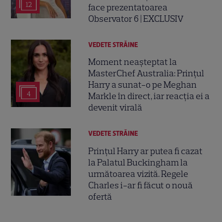
12
face prezentatoarea
Observator 6 | EXCLUSIV
VEDETE STRĂINE
Moment neașteptat la
MasterChef Australia: Prințul
Harry a sunat-o pe Meghan
4
Markle în direct, iar reacția ei a
devenit virală
VEDETE STRĂINE
Prințul Harry ar putea fi cazat
la Palatul Buckingham la
următoarea vizită. Regele
Charles i-ar fi făcut o nouă
ofertă