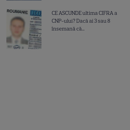
CE ASCUNDE ultima CIFRA a
CNP-ului? Dacă ai 3 sau 8
însemană că...