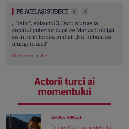
PE ACELAȘI SUBIECT
Ultimul episod „Leyla” la Pro TV. Când se
„Fat
ligă
termină serialul turcesc și ce urmează în
treb
 să
grilă
cu Ç
Citește mai multe
Citeș
Actorii turci ai
momentului
SERIALE TURCEŞTI
Demet Özdemir, vedeta din