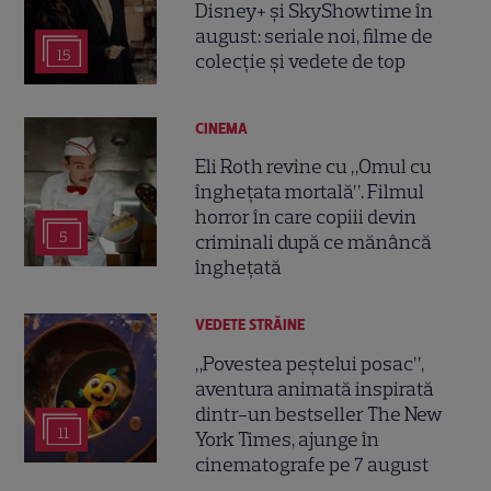
Disney+ și SkyShowtime în
august: seriale noi, filme de
15
colecție și vedete de top
CINEMA
Eli Roth revine cu „Omul cu
înghețata mortală”. Filmul
horror în care copiii devin
5
criminali după ce mănâncă
înghețată
VEDETE STRĂINE
„Povestea peștelui posac”,
aventura animată inspirată
dintr-un bestseller The New
11
York Times, ajunge în
cinematografe pe 7 august