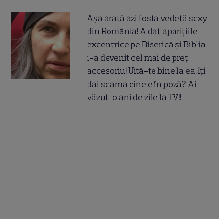
Așa arată azi fosta vedetă sexy
din România! A dat aparițiile
excentrice pe Biserică și Biblia
i-a devenit cel mai de preț
accesoriu! Uită-te bine la ea, îți
dai seama cine e în poză? Ai
văzut-o ani de zile la TV!!