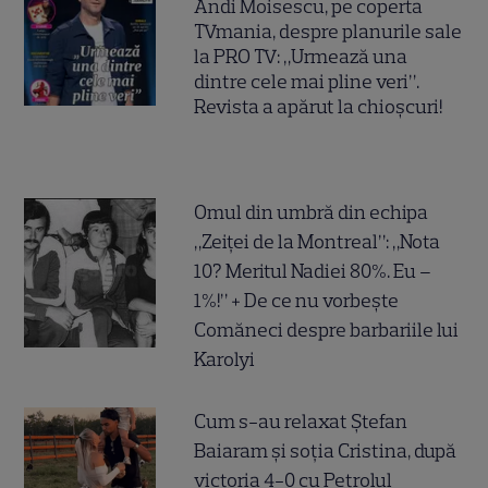
Andi Moisescu, pe coperta
TVmania, despre planurile sale
la PRO TV: „Urmează una
dintre cele mai pline veri”.
Revista a apărut la chioșcuri!
Omul din umbră din echipa
„Zeiței de la Montreal”: „Nota
10? Meritul Nadiei 80%. Eu –
1%!” + De ce nu vorbește
Comăneci despre barbariile lui
Karolyi
Cum s-au relaxat Ștefan
Baiaram și soția Cristina, după
victoria 4-0 cu Petrolul