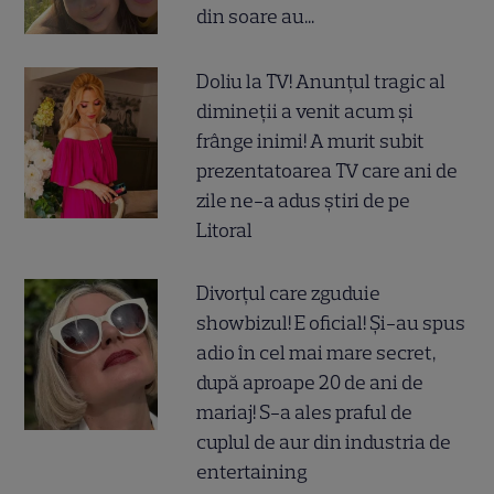
din soare au...
Doliu la TV! Anunțul tragic al
dimineții a venit acum și
frânge inimi! A murit subit
prezentatoarea TV care ani de
zile ne-a adus știri de pe
Litoral
Divorțul care zguduie
showbizul! E oficial! Și-au spus
adio în cel mai mare secret,
după aproape 20 de ani de
mariaj! S-a ales praful de
cuplul de aur din industria de
entertaining