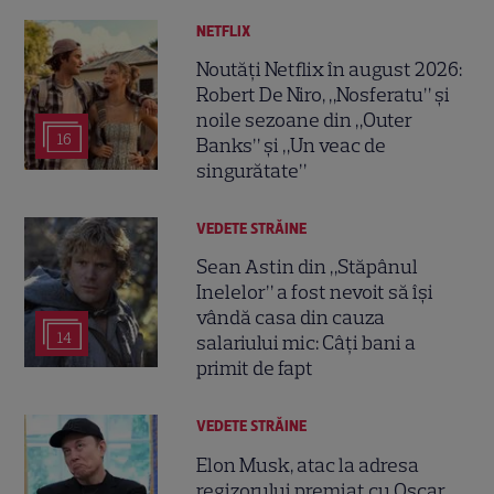
NETFLIX
Noutăți Netflix în august 2026:
Robert De Niro, „Nosferatu” și
noile sezoane din „Outer
16
Banks” și „Un veac de
singurătate”
VEDETE STRĂINE
Sean Astin din „Stăpânul
Inelelor” a fost nevoit să își
vândă casa din cauza
14
salariului mic: Câți bani a
primit de fapt
VEDETE STRĂINE
Elon Musk, atac la adresa
regizorului premiat cu Oscar