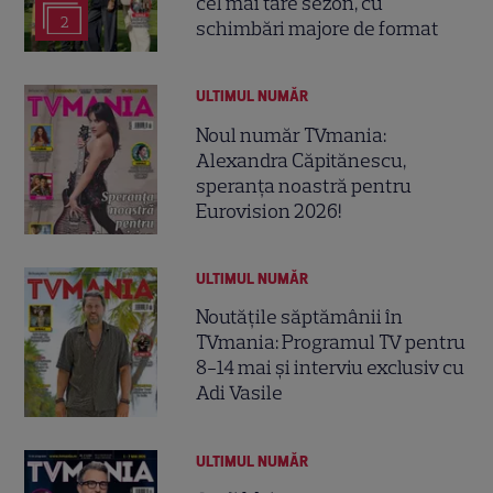
cel mai tare sezon, cu
2
schimbări majore de format
ULTIMUL NUMĂR
Noul număr TVmania:
Alexandra Căpitănescu,
speranța noastră pentru
Eurovision 2026!
ULTIMUL NUMĂR
Noutățile săptămânii în
TVmania: Programul TV pentru
8-14 mai și interviu exclusiv cu
Adi Vasile
ULTIMUL NUMĂR