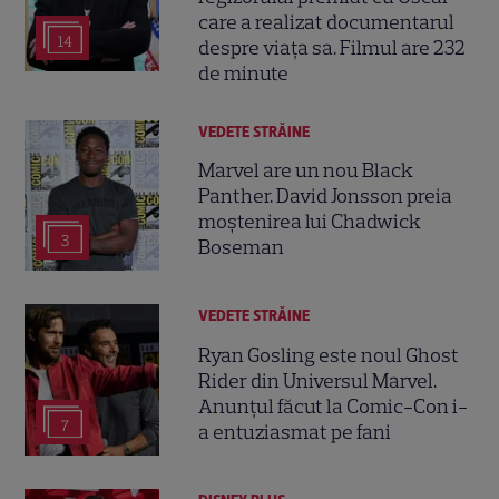
care a realizat documentarul
14
despre viața sa. Filmul are 232
de minute
VEDETE STRĂINE
Marvel are un nou Black
Panther. David Jonsson preia
moștenirea lui Chadwick
3
Boseman
VEDETE STRĂINE
Ryan Gosling este noul Ghost
Rider din Universul Marvel.
Anunțul făcut la Comic-Con i-
7
a entuziasmat pe fani