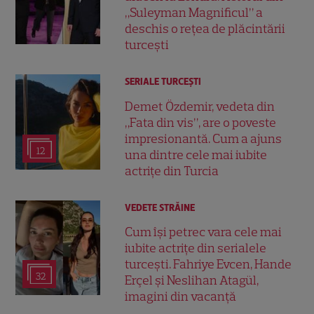
„Suleyman Magnificul” a
deschis o rețea de plăcintării
turcești
SERIALE TURCEŞTI
Demet Özdemir, vedeta din
„Fata din vis”, are o poveste
impresionantă. Cum a ajuns
12
una dintre cele mai iubite
actrițe din Turcia
VEDETE STRĂINE
Cum își petrec vara cele mai
iubite actrițe din serialele
turcești. Fahriye Evcen, Hande
32
Erçel și Neslihan Atagül,
imagini din vacanță