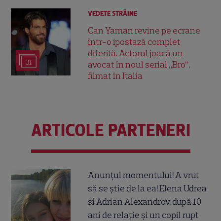
VEDETE STRĂINE
Can Yaman revine pe ecrane
într-o ipostază complet
diferită. Actorul joacă un
31
avocat în noul serial „Bro”,
filmat în Italia
ARTICOLE PARTENERI
Anunțul momentului! A vrut
să se știe de la ea! Elena Udrea
și Adrian Alexandrov, după 10
ani de relație și un copil rupt