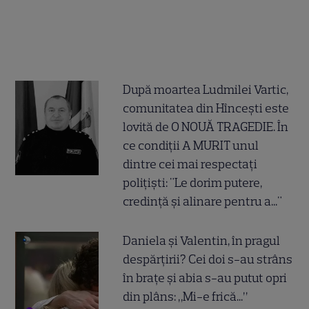
După moartea Ludmilei Vartic,
comunitatea din Hîncești este
lovită de O NOUĂ TRAGEDIE. În
ce condiții A MURIT unul
dintre cei mai respectați
polițiști: "Le dorim putere,
credință și alinare pentru a..."
Daniela și Valentin, în pragul
despărțirii? Cei doi s-au strâns
în brațe și abia s-au putut opri
din plâns: „Mi-e frică...”