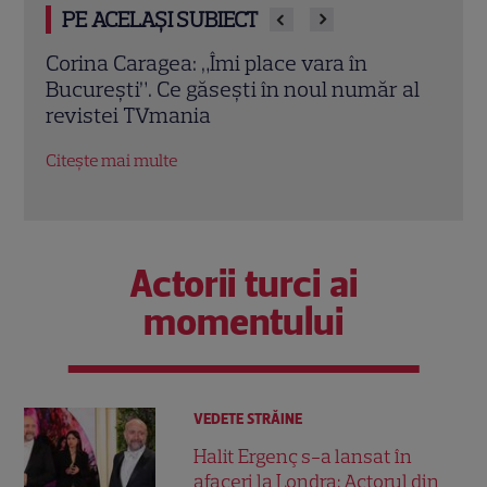
PE ACELAȘI SUBIECT
A apărut revista TVmania nr. 28! Totul
A ap
 al
despre noul serial „Trafic” de la Pro TV,
Rădu
megaproducția „Odiseea” și secretele lui
coper
Reese Witherspoon
Citeș
Citește mai multe
Actorii turci ai
momentului
VEDETE STRĂINE
Halit Ergenç s-a lansat în
afaceri la Londra: Actorul din