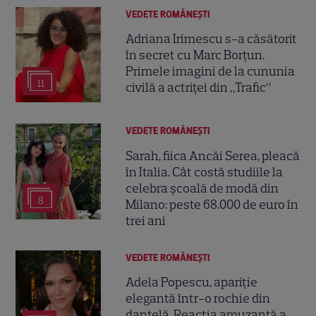
VEDETE ROMÂNEŞTI
Adriana Irimescu s-a căsătorit
în secret cu Marc Borțun.
Primele imagini de la cununia
11
civilă a actriței din „Trafic”
VEDETE ROMÂNEŞTI
Sarah, fiica Ancăi Serea, pleacă
în Italia. Cât costă studiile la
celebra școală de modă din
8
Milano: peste 68.000 de euro în
trei ani
VEDETE ROMÂNEŞTI
Adela Popescu, apariție
elegantă într-o rochie din
dantelă. Reacția amuzantă a