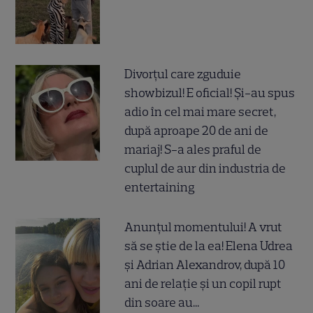
Divorțul care zguduie
showbizul! E oficial! Și-au spus
adio în cel mai mare secret,
după aproape 20 de ani de
mariaj! S-a ales praful de
cuplul de aur din industria de
entertaining
Anunțul momentului! A vrut
să se știe de la ea! Elena Udrea
și Adrian Alexandrov, după 10
ani de relație și un copil rupt
din soare au...