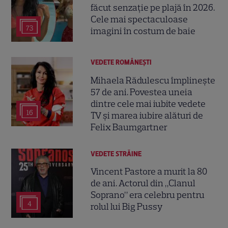
făcut senzație pe plajă în 2026.
Cele mai spectaculoase
73
imagini în costum de baie
VEDETE ROMÂNEŞTI
Mihaela Rădulescu împlinește
57 de ani. Povestea uneia
dintre cele mai iubite vedete
16
TV și marea iubire alături de
Felix Baumgartner
VEDETE STRĂINE
Vincent Pastore a murit la 80
de ani. Actorul din „Clanul
Soprano” era celebru pentru
4
rolul lui Big Pussy