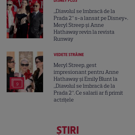
DISNEY PLUS
„Diavolul se îmbracă de la
Prada 2” s-a lansat pe Disney+.
Meryl Streep și Anne
Hathaway revin la revista
Runway
VEDETE STRĂINE
Meryl Streep, gest
impresionant pentru Anne
Hathaway și Emily Blunt la
9
„Diavolul se îmbracă de la
Prada 2”. Ce salarii ar fi primit
actrițele
ŞTIRI