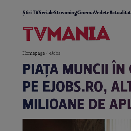
Știri TV
Seriale
Streaming
Cinema
Vedete
Actualita
Homepage
/
eJobs
PIAȚA MUNCII ÎN
PE EJOBS.RO, ALT
MILIOANE DE AP