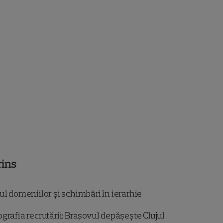
rins
l domeniilor și schimbări în ierarhie
grafia recrutării: Brașovul depășește Clujul