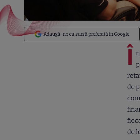
Adaugă-ne ca sursă preferată în Google
Î
n
p
reta
de p
comp
fina
fiec
de l