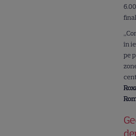
6.00
fina
„Com
în i
pe p
zone
cent
Roxa
Rom
Ge
de