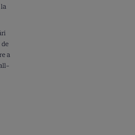
 la
ri
, de
re a
all-