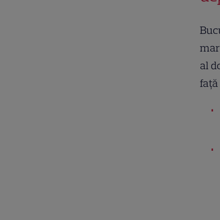
Bucu
mare
al d
față