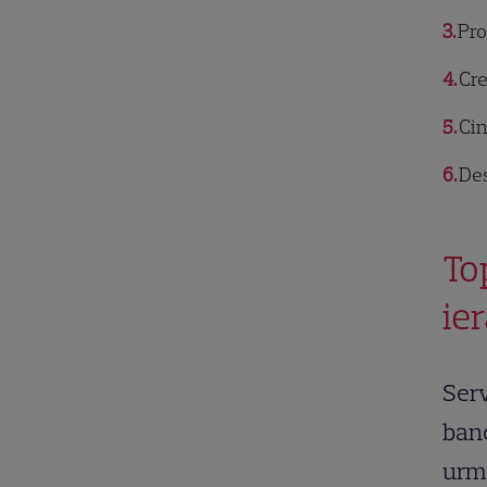
3
Pro
4
Cre
5
Cin
6
Des
To
ie
Serv
banc
urmă