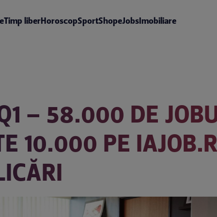
te
Timp liber
Horoscop
Sport
Shop
eJobs
Imobiliare
 Q1 – 58.000 DE JOB
E 10.000 PE IAJOB.R
LICĂRI