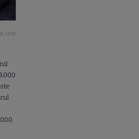
26, 13:30
rul
13.000
este
orul
6.000