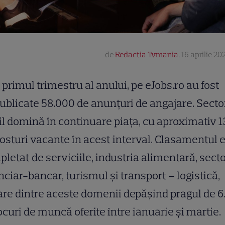
de
Redactia Tvmania
,
16 aprilie 20
 primul trimestru al anului, pe eJobs.ro au fost
ublicate 58.000 de anunțuri de angajare. Secto
il domină în continuare piața, cu aproximativ 
osturi vacante în acest interval. Clasamentul 
letat de serviciile, industria alimentară, sect
nciar-bancar, turismul și transport – logistică,
are dintre aceste domenii depășind pragul de 
ocuri de muncă oferite între ianuarie și martie.