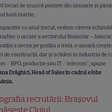
0 locuri de muncă postate din ianuarie și până
lul lunii martie.
parativ cu anul trecut, vedem câteva schimbă
erarhie: o urcare a sectorului financiar – bancar
oziția a zecea pe poziția a treia, o ușoară crește
i de construcții, dar și scăderi în industria de c
er / BPO, producție sau IT / telecom”, spune
na Drăghici, Head of Sales în cadrul eJobs
ânia.
ografia recrutării: Brașovul
pășește Clujul