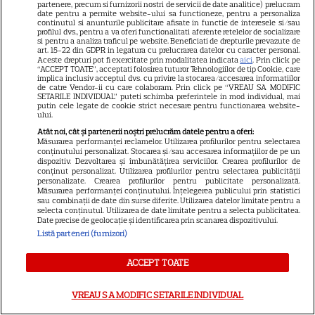
partenere, precum si furnizorii nostri de servicii de date analitice) prelucram
Știri mondene
date pentru a permite website-ului sa functioneze, pentru a personaliza
continutul si anunturile publicitare afisate in functie de interesele si/sau
profilul dvs., pentru a va oferi functionalitati aferente retelelor de socializare
Avantaje
si pentru a analiza traficul pe website. Beneficiati de drepturile prevazute de
art. 15-22 din GDPR in legatura cu prelucrarea datelor cu caracter personal.
Elle
Aceste drepturi pot fi exercitate prin modalitatea indicata
aici
. Prin click pe
“ACCEPT TOATE”, acceptati folosirea tuturor Tehnologiilor de tip Cookie, care
Unica
implica inclusiv acceptul dvs. cu privire la stocarea/accesarea informatiilor
de catre Vendor-ii cu care colaboram. Prin click pe “VREAU SA MODIFIC
SETARILE INDIVIDUAL” puteti schimba preferintele in mod individual, mai
Retete practice
putin cele legate de cookie strict necesare pentru functionarea website-
ului.
Atât noi, cât și partenerii noștri prelucrăm datele pentru a oferi:
URMĂREȘTE-NE PE
Măsurarea performanței reclamelor. Utilizarea profilurilor pentru selectarea
conținutului personalizat. Stocarea și/sau accesarea informațiilor de pe un
dispozitiv. Dezvoltarea și îmbunătățirea serviciilor. Crearea profilurilor de
conținut personalizat. Utilizarea profilurilor pentru selectarea publicității
personalizate. Crearea profilurilor pentru publicitate personalizată.
Măsurarea performanței conținutului. Înțelegerea publicului prin statistici
sau combinații de date din surse diferite. Utilizarea datelor limitate pentru a
selecta conținutul. Utilizarea de date limitate pentru a selecta publicitatea.
Copyright
2026
Ringier Romania – Toate Drepturile rezervate
Date precise de geolocație și identificarea prin scanarea dispozitivului.
Listă parteneri (furnizori)
ACCEPT TOATE
Pariază responsabil! Decizia ONJN nr. 821/25.09.2025.
VREAU SA MODIFIC SETARILE INDIVIDUAL
Jocurile de noroc sunt interzise minorilor.