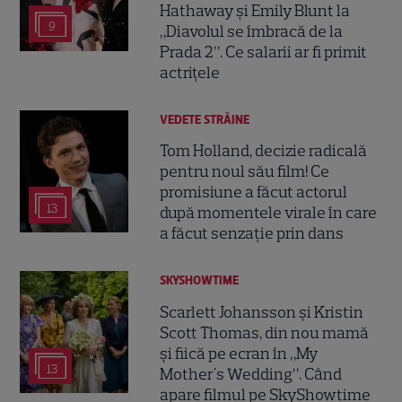
Hathaway și Emily Blunt la
9
„Diavolul se îmbracă de la
Prada 2”. Ce salarii ar fi primit
actrițele
VEDETE STRĂINE
Tom Holland, decizie radicală
pentru noul său film! Ce
promisiune a făcut actorul
13
după momentele virale în care
a făcut senzație prin dans
SKYSHOWTIME
Scarlett Johansson și Kristin
Scott Thomas, din nou mamă
și fiică pe ecran în „My
13
Mother's Wedding”. Când
apare filmul pe SkyShowtime