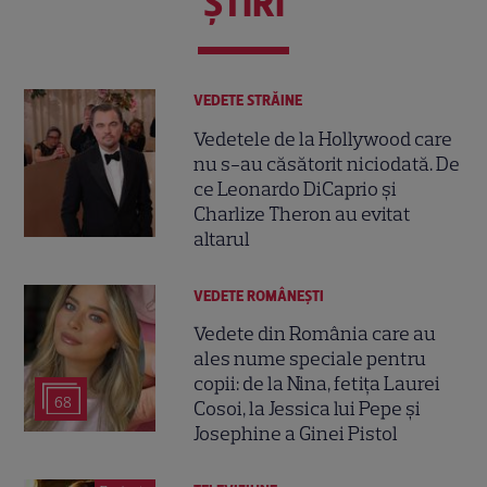
ŞTIRI
VEDETE STRĂINE
Vedetele de la Hollywood care
nu s-au căsătorit niciodată. De
ce Leonardo DiCaprio și
Charlize Theron au evitat
altarul
VEDETE ROMÂNEŞTI
Vedete din România care au
ales nume speciale pentru
copii: de la Nina, fetița Laurei
68
Cosoi, la Jessica lui Pepe și
Josephine a Ginei Pistol