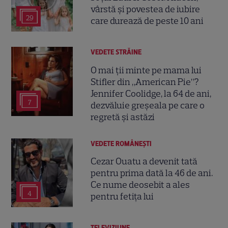
vârstă și povestea de iubire
29
care durează de peste 10 ani
VEDETE STRĂINE
O mai ții minte pe mama lui
Stifler din „American Pie”?
Jennifer Coolidge, la 64 de ani,
7
dezvăluie greșeala pe care o
regretă și astăzi
VEDETE ROMÂNEŞTI
Cezar Ouatu a devenit tată
pentru prima dată la 46 de ani.
Ce nume deosebit a ales
4
pentru fetița lui
TELEVIZIUNE