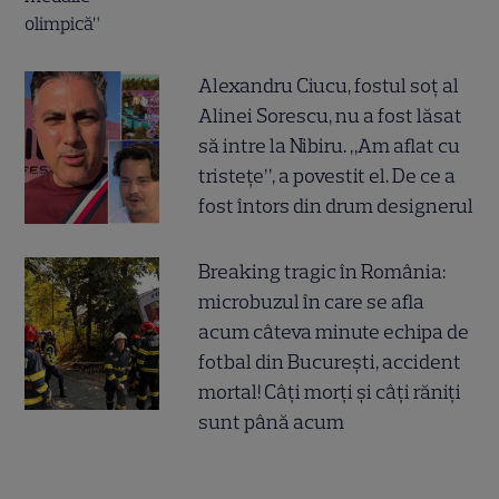
Alexandru Ciucu, fostul soț al
Alinei Sorescu, nu a fost lăsat
să intre la Nibiru. „Am aflat cu
tristețe”, a povestit el. De ce a
fost întors din drum designerul
Breaking tragic în România:
microbuzul în care se afla
acum câteva minute echipa de
fotbal din București, accident
mortal! Câți morți și câți răniți
sunt până acum