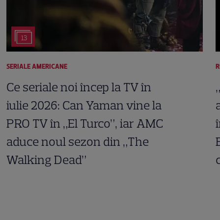
13
SERIALE AMERICANE
R
Ce seriale noi încep la TV în
iulie 2026: Can Yaman vine la
PRO TV în „El Turco”, iar AMC
aduce noul sezon din „The
Walking Dead”