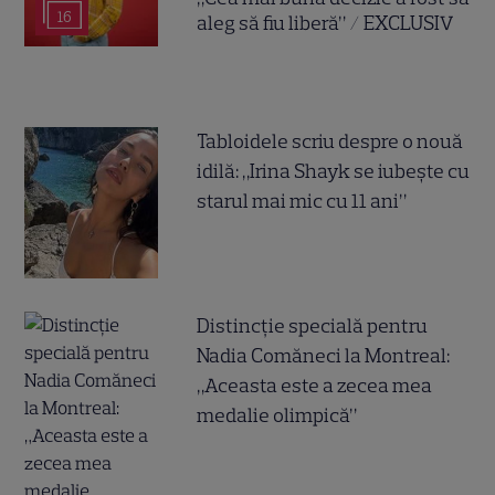
16
aleg să fiu liberă” / EXCLUSIV
Tabloidele scriu despre o nouă
idilă: „Irina Shayk se iubește cu
starul mai mic cu 11 ani”
Distincție specială pentru
Nadia Comăneci la Montreal:
„Aceasta este a zecea mea
medalie olimpică”