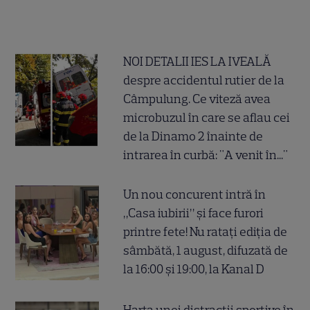
NOI DETALII IES LA IVEALĂ
despre accidentul rutier de la
Câmpulung. Ce viteză avea
microbuzul în care se aflau cei
de la Dinamo 2 înainte de
intrarea în curbă: "A venit în..."
Un nou concurent intră în
„Casa iubirii” și face furori
printre fete! Nu ratați ediția de
sâmbătă, 1 august, difuzată de
la 16:00 și 19:00, la Kanal D