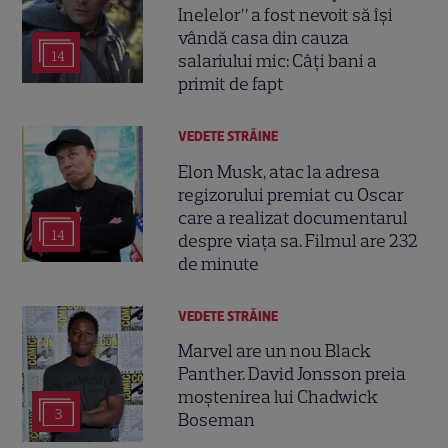
Inelelor” a fost nevoit să își
vândă casa din cauza
14
salariului mic: Câți bani a
primit de fapt
VEDETE STRĂINE
Elon Musk, atac la adresa
regizorului premiat cu Oscar
care a realizat documentarul
14
despre viața sa. Filmul are 232
de minute
VEDETE STRĂINE
Marvel are un nou Black
Panther. David Jonsson preia
moștenirea lui Chadwick
3
Boseman