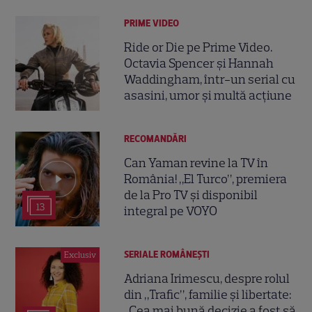
PRIME VIDEO
Ride or Die pe Prime Video.
Octavia Spencer și Hannah
Waddingham, într-un serial cu
asasini, umor și multă acțiune
RECOMANDĂRI
Can Yaman revine la TV în
România! „El Turco”, premiera
de la Pro TV și disponibil
13
integral pe VOYO
SERIALE ROMÂNEŞTI
Exclusiv
Adriana Irimescu, despre rolul
din „Trafic”, familie și libertate:
„Cea mai bună decizie a fost să