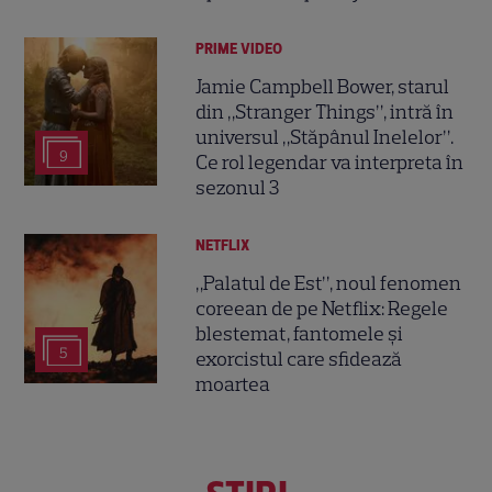
PRIME VIDEO
Jamie Campbell Bower, starul
din „Stranger Things”, intră în
universul „Stăpânul Inelelor”.
9
Ce rol legendar va interpreta în
sezonul 3
NETFLIX
„Palatul de Est”, noul fenomen
coreean de pe Netflix: Regele
blestemat, fantomele și
5
exorcistul care sfidează
moartea