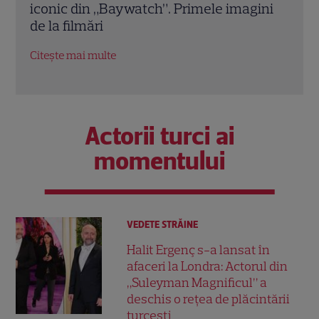
ele imagini
vis”, are o poveste impresionantă. C
ajuns una dintre cele mai iubite actriț
din Turcia
Citește mai multe
Actorii turci ai
momentului
VEDETE STRĂINE
Halit Ergenç s-a lansat în
afaceri la Londra: Actorul din
„Suleyman Magnificul” a
deschis o rețea de plăcintării
turcești