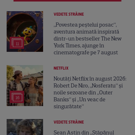
VEDETE STRĂINE
„Povestea peștelui posac”,
aventura animată inspirată
dintr-un bestseller The New
11
York Times, ajunge în
cinematografe pe 7 august
NETFLIX
Noutăți Netflix în august 2026:
Robert De Niro, „Nosferatu” și
noile sezoane din „Outer
16
Banks” și „Un veac de
singurătate”
VEDETE STRĂINE
Sean Astin din „Stăpânul