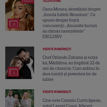
TELEVIZIUNE
Exclusiv
Oana Monea, dezvăluiri despre
„Insula Iubirii: Reuniuni”. Ce
spune despre foștii
16
concurenți: „Anumite lucruri
au rămas nerezolvate”
EXCLUSIV
VEDETE ROMÂNEŞTI
Chef Orlando Zaharia și soția
lui, Mădălina, au împlinit 22 de
ani de căsnicie. Cum arătau în
11
ziua nunții și povestea lor de
iubire
VEDETE ROMÂNEŞTI
Cine este Cosmin Curticăpean,
soțul Laurei Cosoi. Afaceri,