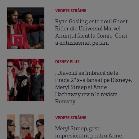
VEDETE STRĂINE
Ryan Gosling este noul Ghost
Rider din Universul Marvel.
Anunțul făcut la Comic-Con i-
7
a entuziasmat pe fani
DISNEY PLUS
„Diavolul se îmbracă de la
Prada 2” s-a lansat pe Disney+.
Meryl Streep și Anne
Hathaway revin la revista
Runway
VEDETE STRĂINE
Meryl Streep, gest
impresionant pentru Anne