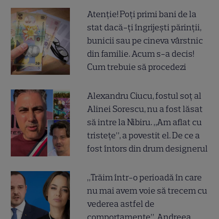
Atenție! Poți primi bani de la
stat dacă-ți îngrijești părinții,
bunicii sau pe cineva vârstnic
din familie. Acum s-a decis!
Cum trebuie să procedezi
Alexandru Ciucu, fostul soț al
Alinei Sorescu, nu a fost lăsat
să intre la Nibiru. „Am aflat cu
tristețe”, a povestit el. De ce a
fost întors din drum designerul
„Trăim într-o perioadă în care
nu mai avem voie să trecem cu
vederea astfel de
comportamente”. Andreea