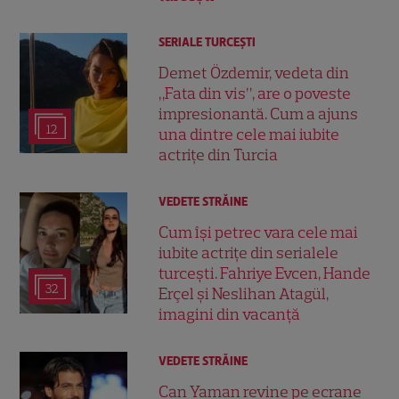
SERIALE TURCEŞTI
Demet Özdemir, vedeta din
„Fata din vis”, are o poveste
impresionantă. Cum a ajuns
12
una dintre cele mai iubite
actrițe din Turcia
VEDETE STRĂINE
Cum își petrec vara cele mai
iubite actrițe din serialele
turcești. Fahriye Evcen, Hande
32
Erçel și Neslihan Atagül,
imagini din vacanță
VEDETE STRĂINE
Can Yaman revine pe ecrane