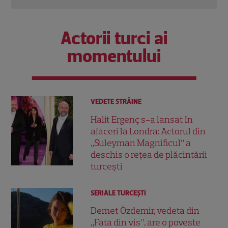
Actorii turci ai
momentului
VEDETE STRĂINE
Halit Ergenç s-a lansat în
afaceri la Londra: Actorul din
„Suleyman Magnificul” a
deschis o rețea de plăcintării
turcești
SERIALE TURCEŞTI
Demet Özdemir, vedeta din
„Fata din vis”, are o poveste