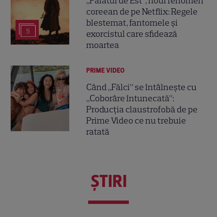
„Palatul de Est”, noul fenomen
coreean de pe Netflix: Regele
blestemat, fantomele și
5
exorcistul care sfidează
moartea
PRIME VIDEO
Când „Fălci” se întâlnește cu
„Coborâre întunecată”:
Producția claustrofobă de pe
Prime Video ce nu trebuie
ratată
ŞTIRI