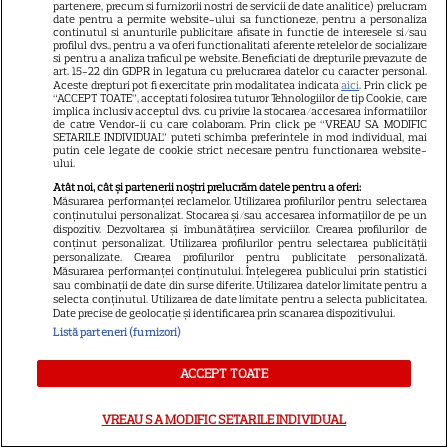
Politica de confidenţialitate
partenere, precum si furnizorii nostri de servicii de date analitice) prelucram
date pentru a permite website-ului sa functioneze, pentru a personaliza
continutul si anunturile publicitare afisate in functie de interesele si/sau
Sitemap
profilul dvs., pentru a va oferi functionalitati aferente retelelor de socializare
si pentru a analiza traficul pe website. Beneficiati de drepturile prevazute de
art. 15-22 din GDPR in legatura cu prelucrarea datelor cu caracter personal.
Aceste drepturi pot fi exercitate prin modalitatea indicata
aici
. Prin click pe
“ACCEPT TOATE”, acceptati folosirea tuturor Tehnologiilor de tip Cookie, care
implica inclusiv acceptul dvs. cu privire la stocarea/accesarea informatiilor
de catre Vendor-ii cu care colaboram. Prin click pe “VREAU SA MODIFIC
SETARILE INDIVIDUAL” puteti schimba preferintele in mod individual, mai
NUMĂRUL CURENT
putin cele legate de cookie strict necesare pentru functionarea website-
ului.
Atât noi, cât și partenerii noștri prelucrăm datele pentru a oferi:
ABONEAZA-TE LA REVISTĂ
Măsurarea performanței reclamelor. Utilizarea profilurilor pentru selectarea
conținutului personalizat. Stocarea și/sau accesarea informațiilor de pe un
dispozitiv. Dezvoltarea și îmbunătățirea serviciilor. Crearea profilurilor de
conținut personalizat. Utilizarea profilurilor pentru selectarea publicității
personalizate. Crearea profilurilor pentru publicitate personalizată.
Măsurarea performanței conținutului. Înțelegerea publicului prin statistici
sau combinații de date din surse diferite. Utilizarea datelor limitate pentru a
Libertatea
selecta conținutul. Utilizarea de date limitate pentru a selecta publicitatea.
Date precise de geolocație și identificarea prin scanarea dispozitivului.
Libertatea pentru femei
Listă parteneri (furnizori)
GSP
ACCEPT TOATE
Știri mondene
Avantaje
VREAU SA MODIFIC SETARILE INDIVIDUAL
Elle