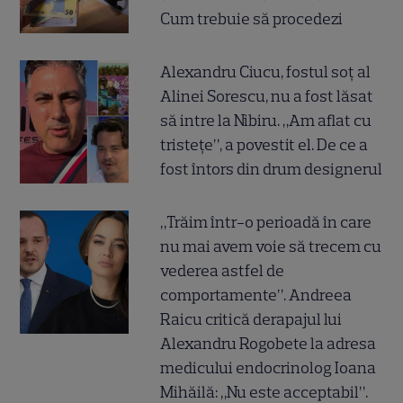
Cum trebuie să procedezi
Alexandru Ciucu, fostul soț al
Alinei Sorescu, nu a fost lăsat
să intre la Nibiru. „Am aflat cu
tristețe”, a povestit el. De ce a
fost întors din drum designerul
„Trăim într-o perioadă în care
nu mai avem voie să trecem cu
vederea astfel de
comportamente”. Andreea
Raicu critică derapajul lui
Alexandru Rogobete la adresa
medicului endocrinolog Ioana
Mihăilă: „Nu este acceptabil”.