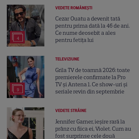
VEDETE ROMÂNEŞTI
Cezar Ouatu a devenit tată
pentru prima dată la 46 de ani.
Ce nume deosebit a ales
4
pentru fetița lui
TELEVIZIUNE
Grila TV de toamnă 2026: toate
premierele confirmate la Pro
TV și Antena 1. Ce show-uri și
9
seriale revin din septembrie
VEDETE STRĂINE
Jennifer Garner, ieșire rară la
prânz cu fiica ei, Violet. Cum au
fost surprinse cele două