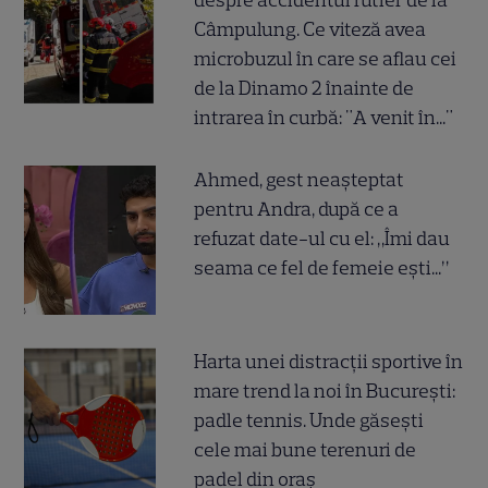
despre accidentul rutier de la
Câmpulung. Ce viteză avea
microbuzul în care se aflau cei
de la Dinamo 2 înainte de
intrarea în curbă: "A venit în..."
Ahmed, gest neașteptat
pentru Andra, după ce a
refuzat date-ul cu el: „Îmi dau
seama ce fel de femeie ești...”
Harta unei distracții sportive în
mare trend la noi în București:
padle tennis. Unde găsești
cele mai bune terenuri de
padel din oraș