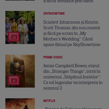
a făcut senzație prin dans
SKYSHOWTIME
Scarlett Johansson și Kristin
Scott Thomas, din nou mamă
și fiică pe ecran în „My
13
Mother's Wedding”. Când
apare filmul pe SkyShowtime
PRIME VIDEO
Jamie Campbell Bower, starul
din „Stranger Things”, intră în
universul „Stăpânul Inelelor”.
9
Ce rol legendar va interpreta în
sezonul 3
NETFLIX