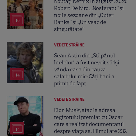
Noutăți Netflix în august 2026:
Robert De Niro, „Nosferatu” și
noile sezoane din „Outer
16
Banks” și „Un veac de
singurătate”
VEDETE STRĂINE
Sean Astin din „Stăpânul
Inelelor” a fost nevoit să își
vândă casa din cauza
14
salariului mic: Câți bani a
primit de fapt
VEDETE STRĂINE
Elon Musk, atac la adresa
regizorului premiat cu Oscar
care a realizat documentarul
14
despre viața sa. Filmul are 232