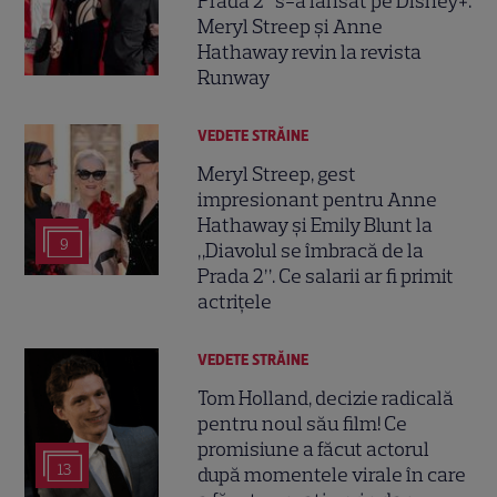
Prada 2” s-a lansat pe Disney+.
Meryl Streep și Anne
Hathaway revin la revista
Runway
VEDETE STRĂINE
Meryl Streep, gest
impresionant pentru Anne
Hathaway și Emily Blunt la
9
„Diavolul se îmbracă de la
Prada 2”. Ce salarii ar fi primit
actrițele
VEDETE STRĂINE
Tom Holland, decizie radicală
pentru noul său film! Ce
promisiune a făcut actorul
13
după momentele virale în care