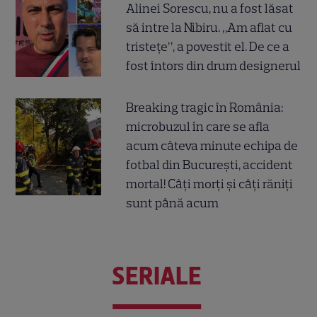
Alinei Sorescu, nu a fost lăsat
să intre la Nibiru. „Am aflat cu
tristețe”, a povestit el. De ce a
fost întors din drum designerul
Breaking tragic în România:
microbuzul în care se afla
acum câteva minute echipa de
fotbal din București, accident
mortal! Câți morți și câți răniți
sunt până acum
SERIALE