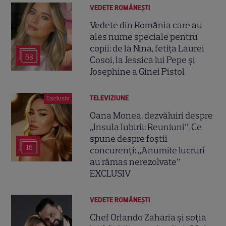
VEDETE ROMÂNEŞTI
Vedete din România care au
ales nume speciale pentru
copii: de la Nina, fetița Laurei
68
Cosoi, la Jessica lui Pepe și
Josephine a Ginei Pistol
TELEVIZIUNE
Exclusiv
Oana Monea, dezvăluiri despre
„Insula Iubirii: Reuniuni”. Ce
spune despre foștii
16
concurenți: „Anumite lucruri
au rămas nerezolvate”
EXCLUSIV
VEDETE ROMÂNEŞTI
Chef Orlando Zaharia și soția