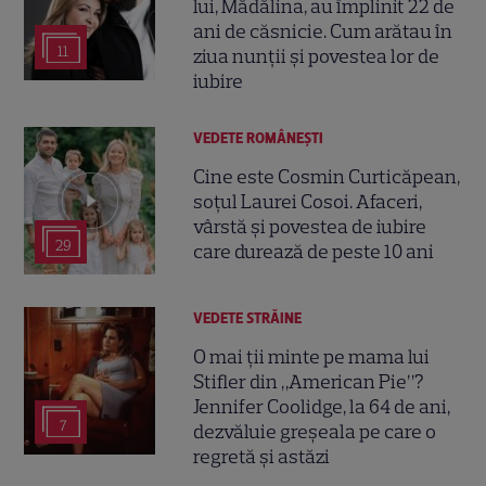
lui, Mădălina, au împlinit 22 de
ani de căsnicie. Cum arătau în
11
ziua nunții și povestea lor de
iubire
VEDETE ROMÂNEŞTI
Cine este Cosmin Curticăpean,
soțul Laurei Cosoi. Afaceri,
vârstă și povestea de iubire
29
care durează de peste 10 ani
VEDETE STRĂINE
O mai ții minte pe mama lui
Stifler din „American Pie”?
Jennifer Coolidge, la 64 de ani,
7
dezvăluie greșeala pe care o
regretă și astăzi