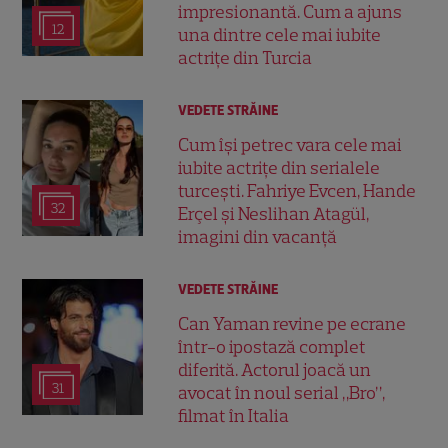
impresionantă. Cum a ajuns
12
una dintre cele mai iubite
actrițe din Turcia
VEDETE STRĂINE
Cum își petrec vara cele mai
iubite actrițe din serialele
turcești. Fahriye Evcen, Hande
32
Erçel și Neslihan Atagül,
imagini din vacanță
VEDETE STRĂINE
Can Yaman revine pe ecrane
într-o ipostază complet
diferită. Actorul joacă un
31
avocat în noul serial „Bro”,
filmat în Italia