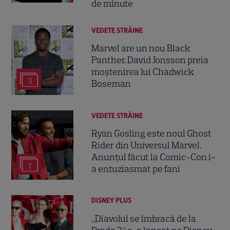
de minute
VEDETE STRĂINE
Marvel are un nou Black
Panther. David Jonsson preia
moștenirea lui Chadwick
3
Boseman
VEDETE STRĂINE
Ryan Gosling este noul Ghost
Rider din Universul Marvel.
Anunțul făcut la Comic-Con i-
7
a entuziasmat pe fani
DISNEY PLUS
„Diavolul se îmbracă de la