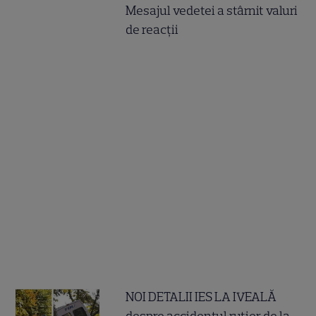
Mesajul vedetei a stârnit valuri
de reacții
NOI DETALII IES LA IVEALĂ