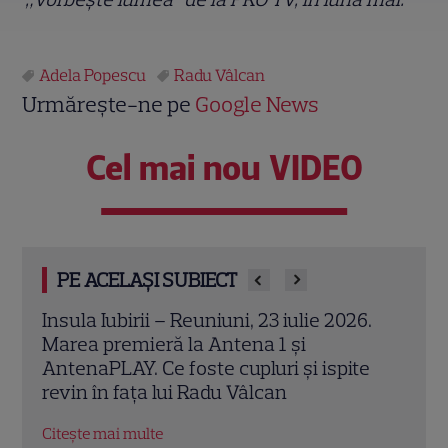
Adela Popescu
Radu Vâlcan
Urmărește-ne pe
Google News
Cel mai nou VIDEO
PE ACELAȘI SUBIECT
6.
Iubirea secretă a Adelei Popescu! Cine
Adel
este afaceristul căruia i-a refuzat inelul
Șușa
e
și i-a returnat bolidul de lux
fost
Citește mai multe
Citeș