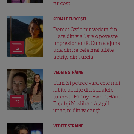
turcești
SERIALE TURCEŞTI
Demet Özdemir, vedeta din
„Fata din vis”, are o poveste
impresionantă. Cum a ajuns
12
una dintre cele mai iubite
actrițe din Turcia
VEDETE STRĂINE
Cum își petrec vara cele mai
iubite actrițe din serialele
turcești. Fahriye Evcen, Hande
32
Erçel și Neslihan Atagül,
imagini din vacanță
VEDETE STRĂINE