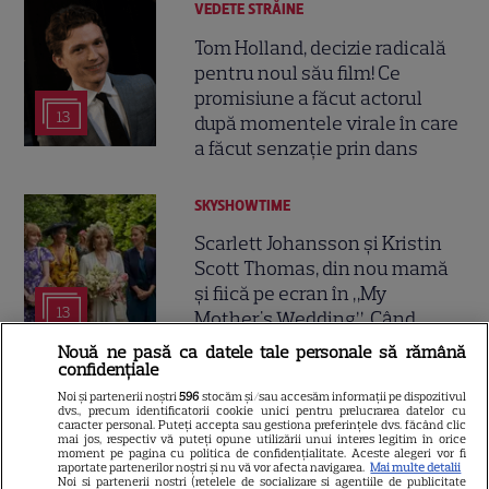
VEDETE STRĂINE
Tom Holland, decizie radicală
pentru noul său film! Ce
promisiune a făcut actorul
13
după momentele virale în care
a făcut senzație prin dans
SKYSHOWTIME
Scarlett Johansson și Kristin
Scott Thomas, din nou mamă
și fiică pe ecran în „My
13
Mother's Wedding”. Când
apare filmul pe SkyShowtime
Nouă ne pasă ca datele tale personale să rămână
confidențiale
Noi și partenerii noștri
596
stocăm și/sau accesăm informații pe dispozitivul
PRIME VIDEO
dvs., precum identificatorii cookie unici pentru prelucrarea datelor cu
caracter personal. Puteți accepta sau gestiona preferințele dvs. făcând clic
Jamie Campbell Bower, starul
mai jos, respectiv vă puteți opune utilizării unui interes legitim în orice
moment pe pagina cu politica de confidențialitate. Aceste alegeri vor fi
din „Stranger Things”, intră în
raportate partenerilor noștri și nu vă vor afecta navigarea.
Mai multe detalii
Noi si partenerii nostri (retelele de socializare si agentiile de publicitate