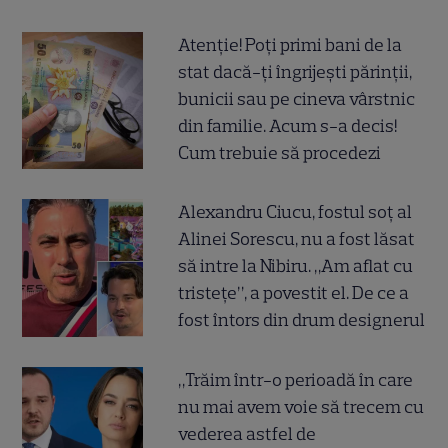
Atenție! Poți primi bani de la
stat dacă-ți îngrijești părinții,
bunicii sau pe cineva vârstnic
din familie. Acum s-a decis!
Cum trebuie să procedezi
Alexandru Ciucu, fostul soț al
Alinei Sorescu, nu a fost lăsat
să intre la Nibiru. „Am aflat cu
tristețe”, a povestit el. De ce a
fost întors din drum designerul
„Trăim într-o perioadă în care
nu mai avem voie să trecem cu
vederea astfel de