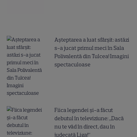
Așteptarea a luat sfârșit: astăzi
s-a jucat primul meci în Sala
Polivalentă din Tulcea! Imagini
spectaculoase
Fiica legendei și-a făcut
debutul în televiziune: „Dacă
nu te văd în direct, dau în
judecată Liga!”