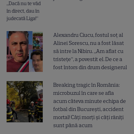
Alexandru Ciucu, fostul soț al
Alinei Sorescu, nu a fost lăsat
să intre la Nibiru. „Am aflat cu
tristețe”, a povestit el. De ce a
fost întors din drum designerul
Breaking tragic în România:
microbuzul în care se afla
acum câteva minute echipa de
fotbal din București, accident
mortal! Câți morți și câți răniți
sunt până acum