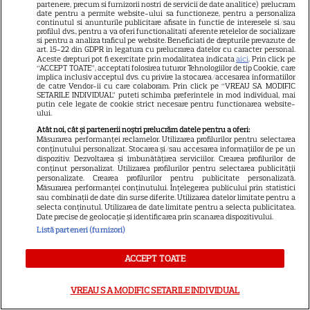
universul „Stăpânul Inelelor”.
partenere, precum si furnizorii nostri de servicii de date analitice) prelucram
9
date pentru a permite website-ului sa functioneze, pentru a personaliza
Ce rol legendar va interpreta în
continutul si anunturile publicitare afisate in functie de interesele si/sau
sezonul 3
profilul dvs., pentru a va oferi functionalitati aferente retelelor de socializare
si pentru a analiza traficul pe website. Beneficiati de drepturile prevazute de
art. 15-22 din GDPR in legatura cu prelucrarea datelor cu caracter personal.
Aceste drepturi pot fi exercitate prin modalitatea indicata
aici
. Prin click pe
NETFLIX
“ACCEPT TOATE”, acceptati folosirea tuturor Tehnologiilor de tip Cookie, care
implica inclusiv acceptul dvs. cu privire la stocarea/accesarea informatiilor
de catre Vendor-ii cu care colaboram. Prin click pe “VREAU SA MODIFIC
„Palatul de Est”, noul fenomen
SETARILE INDIVIDUAL” puteti schimba preferintele in mod individual, mai
putin cele legate de cookie strict necesare pentru functionarea website-
coreean de pe Netflix: Regele
ului.
blestemat, fantomele și
Atât noi, cât și partenerii noștri prelucrăm datele pentru a oferi:
5
exorcistul care sfidează
Măsurarea performanței reclamelor. Utilizarea profilurilor pentru selectarea
conținutului personalizat. Stocarea și/sau accesarea informațiilor de pe un
moartea
dispozitiv. Dezvoltarea și îmbunătățirea serviciilor. Crearea profilurilor de
conținut personalizat. Utilizarea profilurilor pentru selectarea publicității
personalizate. Crearea profilurilor pentru publicitate personalizată.
Măsurarea performanței conținutului. Înțelegerea publicului prin statistici
PRIME VIDEO
sau combinații de date din surse diferite. Utilizarea datelor limitate pentru a
selecta conținutul. Utilizarea de date limitate pentru a selecta publicitatea.
Când „Fălci” se întâlnește cu
Date precise de geolocație și identificarea prin scanarea dispozitivului.
„Coborâre întunecată”:
Listă parteneri (furnizori)
Producția claustrofobă de pe
ACCEPT TOATE
Prime Video ce nu trebuie
ratată
VREAU SA MODIFIC SETARILE INDIVIDUAL