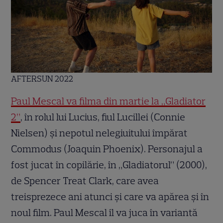
AFTERSUN 2022
Paul Mescal va filma din martie la „Gladiator
2”
, în rolul lui Lucius, fiul Lucillei (Connie
Nielsen) și nepotul nelegiuitului împărat
Commodus (Joaquin Phoenix). Personajul a
fost jucat în copilărie, în „Gladiatorul” (2000),
de Spencer Treat Clark, care avea
treisprezece ani atunci și care va apărea și în
noul film. Paul Mescal îl va juca în variantă