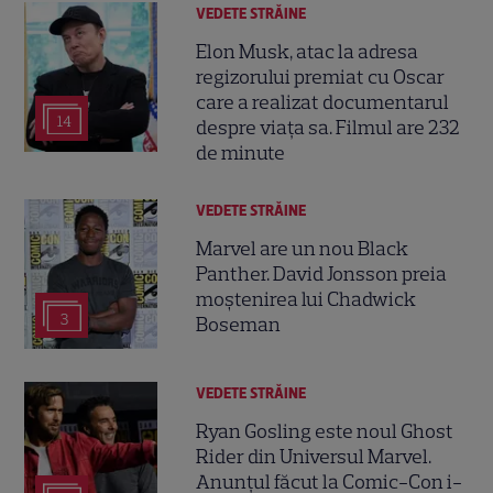
VEDETE STRĂINE
Elon Musk, atac la adresa
regizorului premiat cu Oscar
care a realizat documentarul
14
despre viața sa. Filmul are 232
de minute
VEDETE STRĂINE
Marvel are un nou Black
Panther. David Jonsson preia
moștenirea lui Chadwick
3
Boseman
VEDETE STRĂINE
Ryan Gosling este noul Ghost
Rider din Universul Marvel.
Anunțul făcut la Comic-Con i-