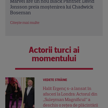
vid
Ryan Gosling este noul Ghost Rider din
Mery
ick
Universul Marvel. Anunțul făcut la
Anne
Comic-Con i-a entuziasmat pe fani
„Dia
salar
Citește mai multe
Citeș
Actorii turci ai
momentului
VEDETE STRĂINE
Halit Ergenç s-a lansat în
afaceri la Londra: Actorul din
„Suleyman Magnificul” a
deschis o rețea de plăcintării