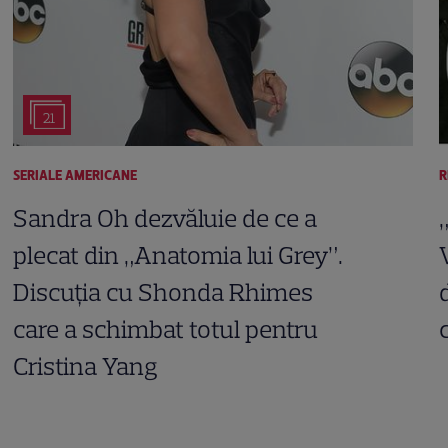
21
SERIALE AMERICANE
R
Sandra Oh dezvăluie de ce a
plecat din „Anatomia lui Grey”.
Discuția cu Shonda Rhimes
care a schimbat totul pentru
Cristina Yang