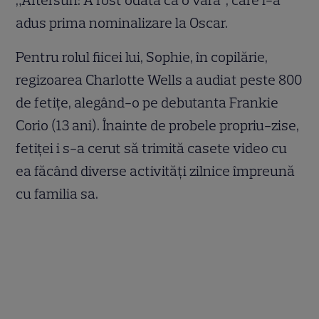
„Aftersun: A fost odată ca o vară”, care i-a
adus prima nominalizare la Oscar.
Pentru rolul fiicei lui, Sophie, în copilărie,
regizoarea Charlotte Wells a audiat peste 800
de fetițe, alegând-o pe debutanta Frankie
Corio (13 ani). Înainte de probele propriu-zise,
fetiței i s-a cerut să trimită casete video cu
ea făcând diverse activități zilnice împreună
cu familia sa.