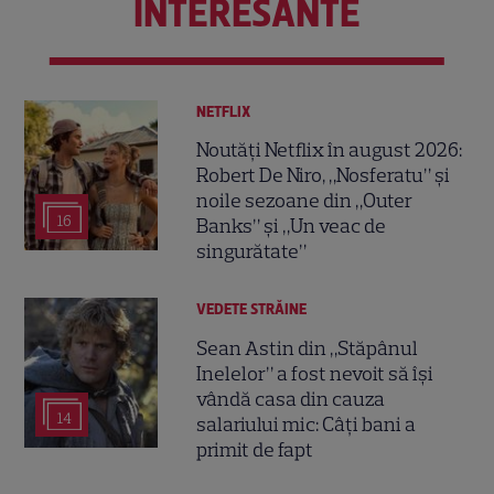
INTERESANTE
NETFLIX
Noutăți Netflix în august 2026:
Robert De Niro, „Nosferatu” și
noile sezoane din „Outer
16
Banks” și „Un veac de
singurătate”
VEDETE STRĂINE
Sean Astin din „Stăpânul
Inelelor” a fost nevoit să își
vândă casa din cauza
14
salariului mic: Câți bani a
primit de fapt