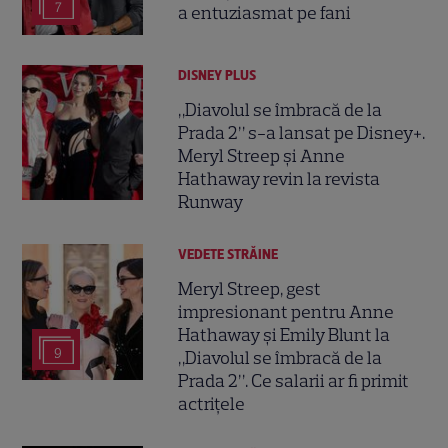
7
a entuziasmat pe fani
DISNEY PLUS
„Diavolul se îmbracă de la
Prada 2” s-a lansat pe Disney+.
Meryl Streep și Anne
Hathaway revin la revista
Runway
VEDETE STRĂINE
Meryl Streep, gest
impresionant pentru Anne
Hathaway și Emily Blunt la
9
„Diavolul se îmbracă de la
Prada 2”. Ce salarii ar fi primit
actrițele