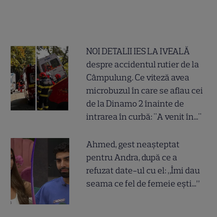
NOI DETALII IES LA IVEALĂ
despre accidentul rutier de la
Câmpulung. Ce viteză avea
microbuzul în care se aflau cei
de la Dinamo 2 înainte de
intrarea în curbă: "A venit în..."
Ahmed, gest neașteptat
pentru Andra, după ce a
refuzat date-ul cu el: „Îmi dau
seama ce fel de femeie ești...”