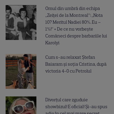
Omul din umbră din echipa
„Zeiței de la Montreal”: „Nota
10? Meritul Nadiei 80%. Eu –
1%!” + De ce nu vorbește
Comăneci despre barbariile lui
Karolyi
Cum s-au relaxat Ștefan
Baiaram și soția Cristina, după
victoria 4-0 cu Petrolul
Divorțul care zguduie
showbizul! E oficial! Și-au spus
adio în cel mai mare secret,