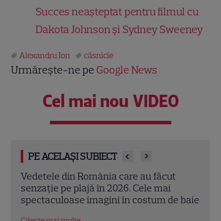
Succes neașteptat pentru filmul cu
Dakota Johnson și Sydney Sweeney
Alexandru Ion
căsnicie
Urmărește-ne pe
Google News
Cel mai nou VIDEO
PE ACELAȘI SUBIECT
Mihaela Rădulescu împlinește 57 de ani.
Adel
Povestea uneia dintre cele mai iubite
„Făr
 baie
vedete TV și marea iubire alături de Felix
seri
Baumgartner
Citeș