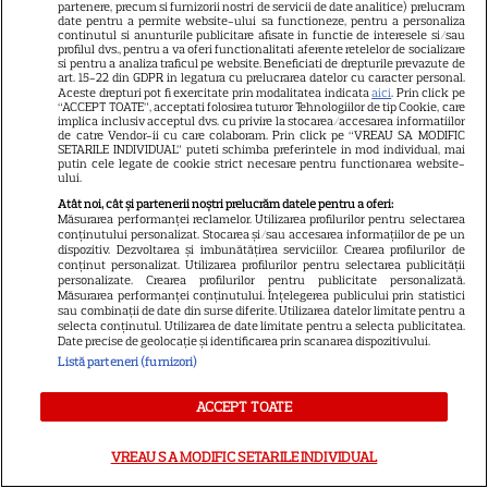
Cum se face cafeaua la presa
partenere, precum si furnizorii nostri de servicii de date analitice) prelucram
date pentru a permite website-ului sa functioneze, pentru a personaliza
franceză – cum funcționează
continutul si anunturile publicitare afisate in functie de interesele si/sau
profilul dvs., pentru a va oferi functionalitati aferente retelelor de socializare
și care sunt avantajele
si pentru a analiza traficul pe website. Beneficiati de drepturile prevazute de
art. 15-22 din GDPR in legatura cu prelucrarea datelor cu caracter personal.
Aceste drepturi pot fi exercitate prin modalitatea indicata
aici
. Prin click pe
“ACCEPT TOATE”, acceptati folosirea tuturor Tehnologiilor de tip Cookie, care
implica inclusiv acceptul dvs. cu privire la stocarea/accesarea informatiilor
de catre Vendor-ii cu care colaboram. Prin click pe “VREAU SA MODIFIC
SETARILE INDIVIDUAL” puteti schimba preferintele in mod individual, mai
putin cele legate de cookie strict necesare pentru functionarea website-
ului.
Atât noi, cât și partenerii noștri prelucrăm datele pentru a oferi:
Măsurarea performanței reclamelor. Utilizarea profilurilor pentru selectarea
ALTE ARTICOLE
conținutului personalizat. Stocarea și/sau accesarea informațiilor de pe un
dispozitiv. Dezvoltarea și îmbunătățirea serviciilor. Crearea profilurilor de
INTERESANTE
conținut personalizat. Utilizarea profilurilor pentru selectarea publicității
personalizate. Crearea profilurilor pentru publicitate personalizată.
Măsurarea performanței conținutului. Înțelegerea publicului prin statistici
sau combinații de date din surse diferite. Utilizarea datelor limitate pentru a
selecta conținutul. Utilizarea de date limitate pentru a selecta publicitatea.
Date precise de geolocație și identificarea prin scanarea dispozitivului.
Listă parteneri (furnizori)
PRIME VIDEO
Premierele Prime Video din
ACCEPT TOATE
august 2026: „Reacher”
sezonul 4, „Sterling Point” și
VREAU SA MODIFIC SETARILE INDIVIDUAL
6
noi filme de neratat