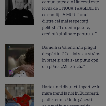
comunitatea din Hîncești este
lovită de O NOUĂ TRAGEDIE. În
ce condiții A MURIT unul
dintre cei mai respectați
polițiști: "Le dorim putere,
credință și alinare pentru a..."
Daniela și Valentin, în pragul
despărțirii? Cei doi s-au strâns
în brațe și abia s-au putut opri
din plâns: „Mi-e frică...”
Harta unei distracții sportive în
mare trend la noi în București:
padle tennis. Unde găsești