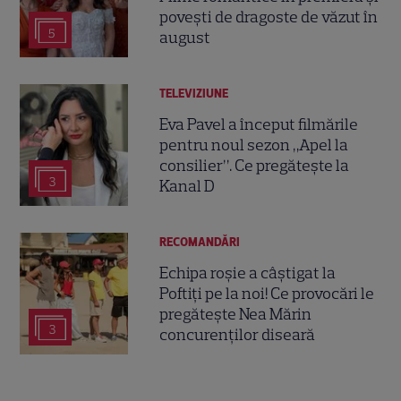
povești de dragoste de văzut în
5
august
TELEVIZIUNE
Eva Pavel a început filmările
pentru noul sezon „Apel la
consilier”. Ce pregătește la
3
Kanal D
RECOMANDĂRI
Echipa roșie a câștigat la
Poftiți pe la noi! Ce provocări le
pregătește Nea Mărin
3
concurenților diseară