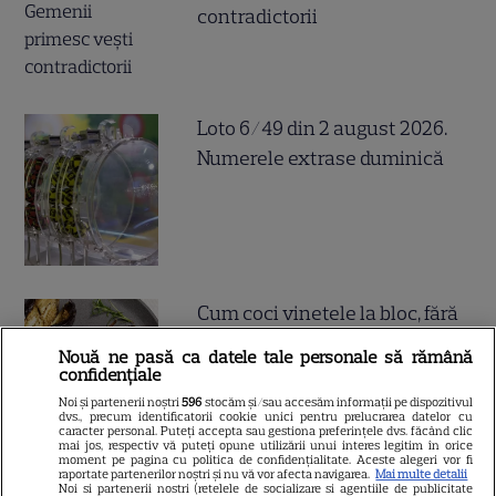
contradictorii
Loto 6/49 din 2 august 2026.
Numerele extrase duminică
Cum coci vinetele la bloc, fără
să umpli casa de fum
Nouă ne pasă ca datele tale personale să rămână
confidențiale
Noi și partenerii noștri
596
stocăm și/sau accesăm informații pe dispozitivul
dvs., precum identificatorii cookie unici pentru prelucrarea datelor cu
caracter personal. Puteți accepta sau gestiona preferințele dvs. făcând clic
mai jos, respectiv vă puteți opune utilizării unui interes legitim în orice
moment pe pagina cu politica de confidențialitate. Aceste alegeri vor fi
raportate partenerilor noștri și nu vă vor afecta navigarea.
Mai multe detalii
Noi si partenerii nostri (retelele de socializare si agentiile de publicitate