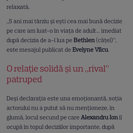
relaxată.
„5 ani mai târziu și ești cea mai bună decizie
pe care am luat-o în viața de adult… imediat
după decizia de a-l lua pe
Bethlen
(cățel)”,
este mesajul publicat de
Evelyne Vîlcu
.
O relație solidă și un „rival”
patruped
Deși declarația este una emoționantă, soția
actorului nu a putut să nu menționeze, în
glumă, locul secund pe care
Alexandru Ion
îl
ocupă în topul deciziilor importante, după