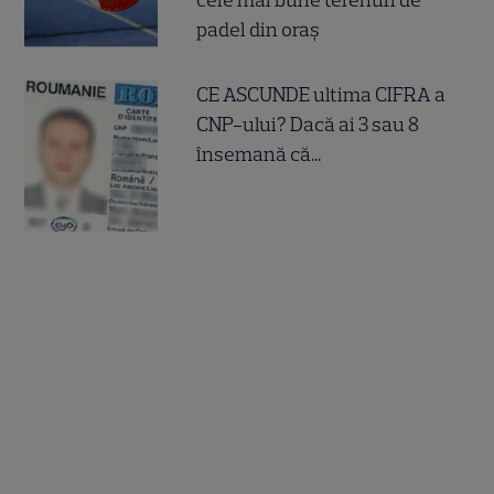
cele mai bune terenuri de
padel din oraș
CE ASCUNDE ultima CIFRA a
CNP-ului? Dacă ai 3 sau 8
însemană că...