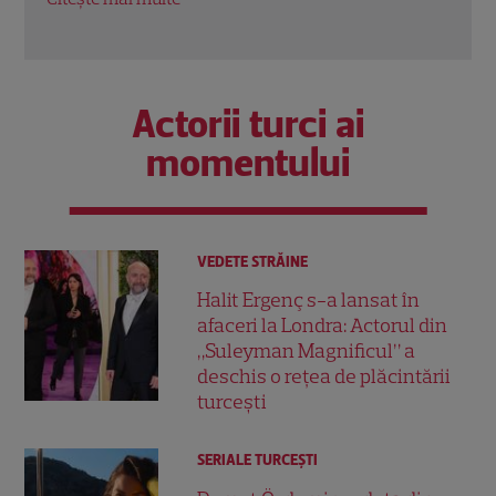
Citește mai multe
Actorii turci ai
momentului
VEDETE STRĂINE
Halit Ergenç s-a lansat în
afaceri la Londra: Actorul din
„Suleyman Magnificul” a
deschis o rețea de plăcintării
turcești
SERIALE TURCEŞTI