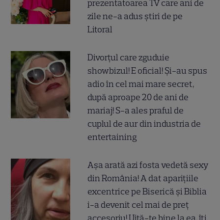
prezentatoarea TV care ani de
zile ne-a adus știri de pe
Litoral
Divorțul care zguduie
showbizul! E oficial! Și-au spus
adio în cel mai mare secret,
după aproape 20 de ani de
mariaj! S-a ales praful de
cuplul de aur din industria de
entertaining
Așa arată azi fosta vedetă sexy
din România! A dat aparițiile
excentrice pe Biserică și Biblia
i-a devenit cel mai de preț
accesoriu! Uită-te bine la ea, îți