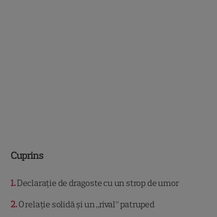
Cuprins
1
Declarație de dragoste cu un strop de umor
2
O relație solidă și un „rival” patruped