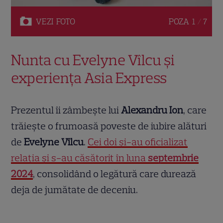
VEZI
FOTO
POZA
1 / 7
Nunta cu Evelyne Vîlcu și
experiența Asia Express
Prezentul îi zâmbește lui
Alexandru Ion
, care
trăiește o frumoasă poveste de iubire alături
de
Evelyne Vîlcu
.
Cei doi și-au oficializat
relația și s-au căsătorit în luna
septembrie
2024
, consolidând o legătură care durează
deja de jumătate de deceniu.