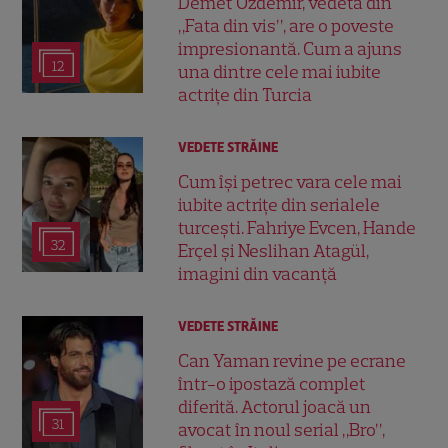
Demet Özdemir, vedeta din
„Fata din vis”, are o poveste
impresionantă. Cum a ajuns
12
una dintre cele mai iubite
actrițe din Turcia
VEDETE STRĂINE
Cum își petrec vara cele mai
iubite actrițe din serialele
turcești. Fahriye Evcen, Hande
32
Erçel și Neslihan Atagül,
imagini din vacanță
VEDETE STRĂINE
Can Yaman revine pe ecrane
într-o ipostază complet
diferită. Actorul joacă un
31
avocat în noul serial „Bro”,