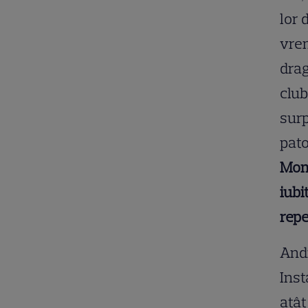
lor 
vrem
drag
club
surp
pato
Mome
iubi
repe
And
Inst
atât