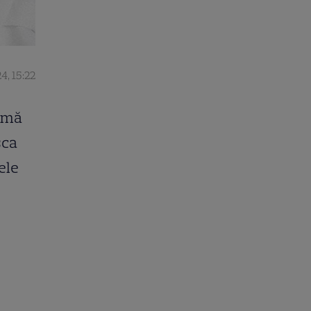
4, 15:22
urmă
sca
țele