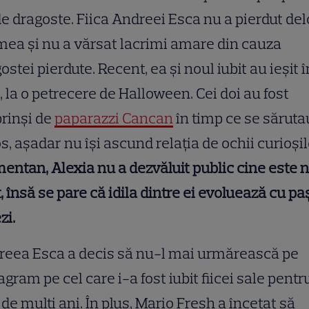
de dragoste. Fiica Andreei Esca nu a pierdut de
ea și nu a vărsat lacrimi amare din cauza
ostei pierdute. Recent, ea și noul iubit au ieșit î
, la o petrecere de Halloween. Cei doi au fost
rinși de
paparazzi Cancan
în timp ce se săruta
s, așadar nu își ascund relația de ochii curioșil
ntan, Alexia nu a dezvăluit public cine este 
t, însă se pare că idila dintre ei evoluează cu pa
zi.
reea Esca a decis să nu-l mai urmărească pe
agram pe cel care i-a fost iubit fiicei sale pentr
 de mulți ani. În plus, Mario Fresh a încetat să