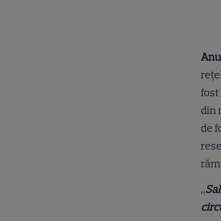
Anun
rețe
fost
din 
de f
rese
răma
„
Sal
circ