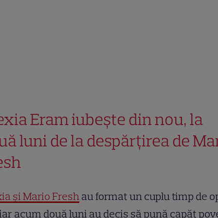
exia Eram iubește din nou, la
uă luni de la despărțirea de Ma
esh
ia și Mario Fresh
au format un cuplu timp de o
 iar acum două luni au decis să pună capăt pove