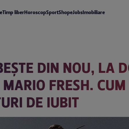
te
Timp liber
Horoscop
Sport
Shop
eJobs
Imobiliare
BEȘTE DIN NOU, LA D
 MARIO FRESH. CUM
URI DE IUBIT