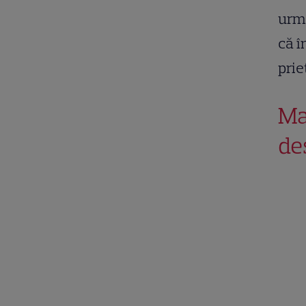
urmă
că î
prie
Ma
de