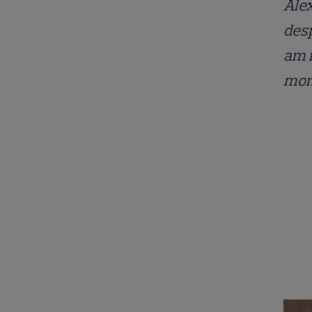
Ale
des
am r
mom