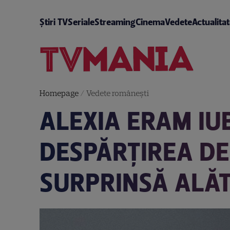
Știri TV
Seriale
Streaming
Cinema
Vedete
Actualita
Homepage
/
Vedete româneşti
ALEXIA ERAM IU
DESPĂRȚIREA DE
SURPRINSĂ ALĂT