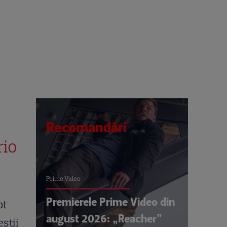
Recomandări
rio
Prime Video
Premierele Prime Video din
pt
august 2026: „Reacher”
știi