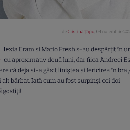
de
Cristina Țapu
,
04 noiembrie 202
A
lexia Eram și Mario Fresh s-au despărțit în 
cu aproximativ două luni, dar fiica Andreei E
are că deja și-a găsit liniștea și fericirea în bra
 alt bărbat. Iată cum au fost surpinși cei doi
ăgostiți!