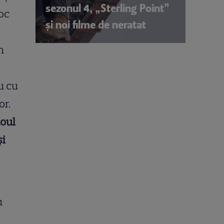
sezonul 4, „Sterling Point”
loc
și noi filme de neratat
n
u cu
or.
noul
și
u