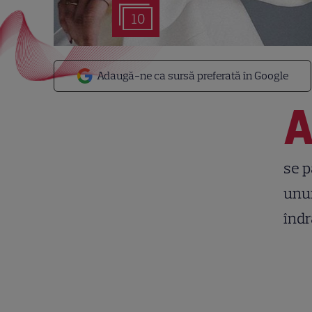
10
Adaugă-ne ca sursă preferată în Google
se p
unui
îndr