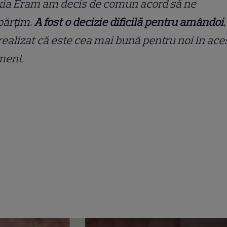
xia Eram am decis de comun acord să ne
părțim.
A fost o decizie dificilă pentru amândoi
ealizat că este cea mai bună pentru noi în ace
ent.