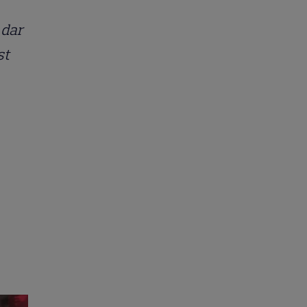
, dar
st