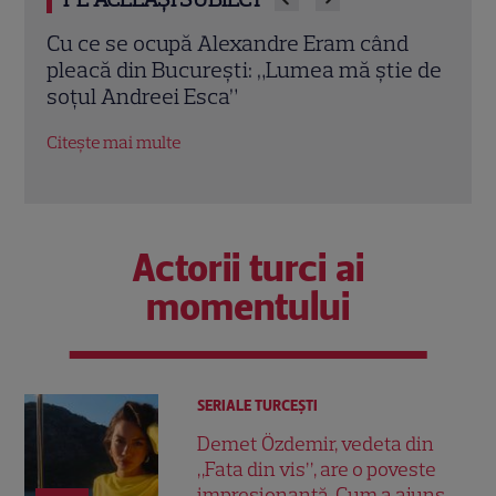
d
Ce proprietăți deține familia Andreei
Unde
e de
Esca: Cum arată vila spectaculoasă de
Româ
pe malul lacului Snagov și ce afaceri au
Cătăl
în Transilvania
Citeș
Citește mai multe
Actorii turci ai
momentului
SERIALE TURCEŞTI
Demet Özdemir, vedeta din
„Fata din vis”, are o poveste
impresionantă. Cum a ajuns