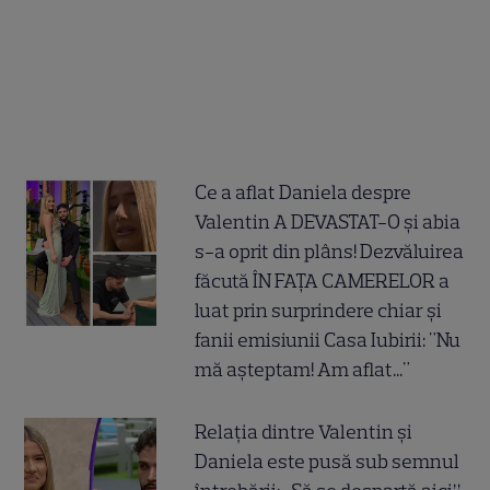
Ce a aflat Daniela despre
Valentin A DEVASTAT-O și abia
s-a oprit din plâns! Dezvăluirea
făcută ÎN FAȚA CAMERELOR a
luat prin surprindere chiar și
fanii emisiunii Casa Iubirii: "Nu
mă așteptam! Am aflat..."
Relația dintre Valentin și
Daniela este pusă sub semnul