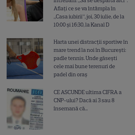
întrebării: „Să se despartă aici”.
Aflați ce se va întâmpla în
„Casa iubirii”, joi, 30 iulie, de la
10:00 și 16:30, la Kanal D
Harta unei distracții sportive în
mare trend la noi în București:
padle tennis. Unde găsești
cele mai bune terenuri de
padel din oraș
CE ASCUNDE ultima CIFRA a
CNP-ului? Dacă ai 3 sau 8
însemană că...