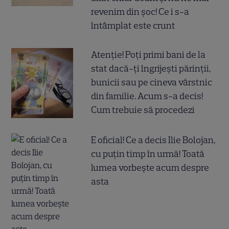
revenim din șoc! Ce i s-a
întâmplat este crunt
Atenție! Poți primi bani de la
stat dacă-ți îngrijești părinții,
bunicii sau pe cineva vârstnic
din familie. Acum s-a decis!
Cum trebuie să procedezi
E oficial! Ce a decis Ilie Bolojan,
cu puțin timp în urmă! Toată
lumea vorbește acum despre
asta