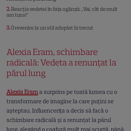
2
Reacția vedetei în fața oglinzii: „Vai, cât de mult
am tuns!”
3
O revenire la un stil adoptat în trecut
Alexia Eram, schimbare
radicală: Vedeta a renunțat la
părul lung
Alexia Eram
a surprins pe toată lumea cu o
transformare de imagine la care puțini se
așteptau. Influencerița a decis să facă o
schimbare radicală și a renunțat la părul
lung, alegând o coafură mult mai scurtă, până