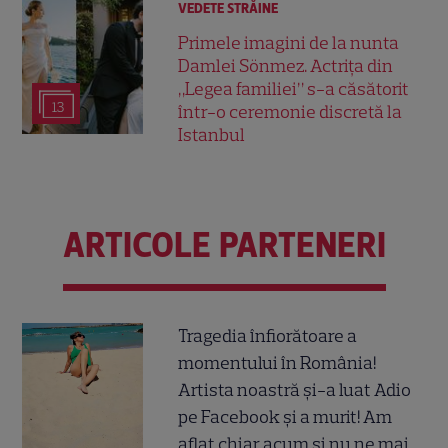
VEDETE STRĂINE
Primele imagini de la nunta
Damlei Sönmez. Actrița din
„Legea familiei” s-a căsătorit
13
într-o ceremonie discretă la
Istanbul
ARTICOLE PARTENERI
Tragedia înfiorătoare a
momentului în România!
Artista noastră și-a luat Adio
pe Facebook și a murit! Am
aflat chiar acum și nu ne mai