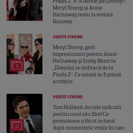
Prada 2” s-a lansat pe Disney+.
Meryl Streep și Anne
Hathaway revin la revista
Runway
VEDETE STRĂINE
Meryl Streep, gest
impresionant pentru Anne
Hathaway și Emily Blunt la
9
„Diavolul se îmbracă de la
Prada 2”. Ce salarii ar fi primit
actrițele
VEDETE STRĂINE
Tom Holland, decizie radicală
pentru noul său film! Ce
promisiune a făcut actorul
13
după momentele virale în care