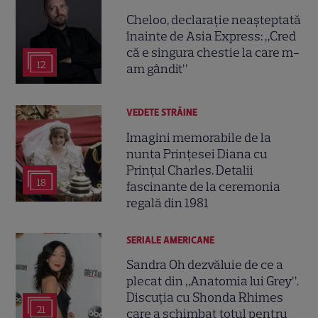
Cheloo, declarație neașteptată
înainte de Asia Express: „Cred
că e singura chestie la care m-
12
am gândit”
VEDETE STRĂINE
Imagini memorabile de la
nunta Prințesei Diana cu
Prințul Charles. Detalii
18
fascinante de la ceremonia
regală din 1981
SERIALE AMERICANE
Sandra Oh dezvăluie de ce a
plecat din „Anatomia lui Grey”.
Discuția cu Shonda Rhimes
21
care a schimbat totul pentru