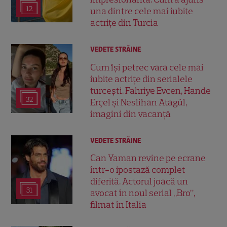
12
una dintre cele mai iubite
actrițe din Turcia
VEDETE STRĂINE
Cum își petrec vara cele mai
iubite actrițe din serialele
turcești. Fahriye Evcen, Hande
32
Erçel și Neslihan Atagül,
imagini din vacanță
VEDETE STRĂINE
Can Yaman revine pe ecrane
într-o ipostază complet
diferită. Actorul joacă un
31
avocat în noul serial „Bro”,
filmat în Italia