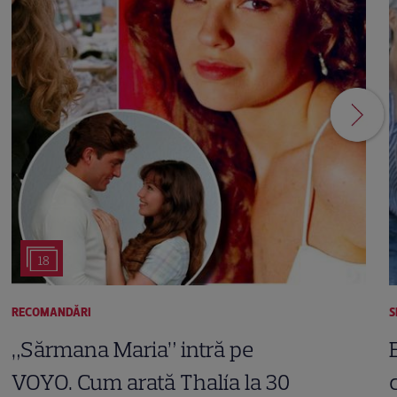
18
RECOMANDĂRI
S
„Sărmana Maria” intră pe
VOYO. Cum arată Thalía la 30