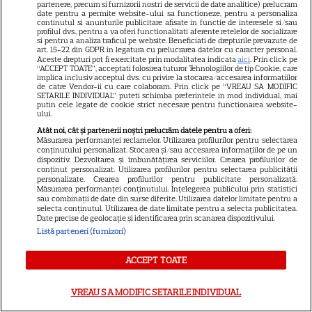
„Palatul de Est”, noul fenomen
partenere, precum si furnizorii nostri de servicii de date analitice) prelucram
date pentru a permite website-ului sa functioneze, pentru a personaliza
coreean de pe Netflix: Regele
continutul si anunturile publicitare afisate in functie de interesele si/sau
profilul dvs., pentru a va oferi functionalitati aferente retelelor de socializare
blestemat, fantomele și
si pentru a analiza traficul pe website. Beneficiati de drepturile prevazute de
5
exorcistul care sfidează
art. 15-22 din GDPR in legatura cu prelucrarea datelor cu caracter personal.
Aceste drepturi pot fi exercitate prin modalitatea indicata
aici
. Prin click pe
moartea
“ACCEPT TOATE”, acceptati folosirea tuturor Tehnologiilor de tip Cookie, care
implica inclusiv acceptul dvs. cu privire la stocarea/accesarea informatiilor
de catre Vendor-ii cu care colaboram. Prin click pe “VREAU SA MODIFIC
SETARILE INDIVIDUAL” puteti schimba preferintele in mod individual, mai
PRIME VIDEO
putin cele legate de cookie strict necesare pentru functionarea website-
ului.
Când „Fălci” se întâlnește cu
Atât noi, cât și partenerii noștri prelucrăm datele pentru a oferi:
Măsurarea performanței reclamelor. Utilizarea profilurilor pentru selectarea
„Coborâre întunecată”:
conținutului personalizat. Stocarea și/sau accesarea informațiilor de pe un
Producția claustrofobă de pe
dispozitiv. Dezvoltarea și îmbunătățirea serviciilor. Crearea profilurilor de
conținut personalizat. Utilizarea profilurilor pentru selectarea publicității
Prime Video ce nu trebuie
personalizate. Crearea profilurilor pentru publicitate personalizată.
ratată
Măsurarea performanței conținutului. Înțelegerea publicului prin statistici
sau combinații de date din surse diferite. Utilizarea datelor limitate pentru a
selecta conținutul. Utilizarea de date limitate pentru a selecta publicitatea.
Date precise de geolocație și identificarea prin scanarea dispozitivului.
DISNEY PLUS
Listă parteneri (furnizori)
Ce vedem pe streaming între
ACCEPT TOATE
27 iulie și 2 august 2026:
Diavolul se îmbracă de la Prada
VREAU SA MODIFIC SETARILE INDIVIDUAL
18
2 pe Disney+ și mari noutăți