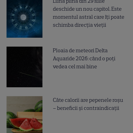
Luna plină din 29 iulie
deschide un nou capitol. Este
momentul astral care îți poate
schimba direcția vieții
Ploaia de meteori Delta
Aquaride 2026: când o poți
vedea cel mai bine
Câte calorii are pepenele roșu
– beneficii și contraindicații