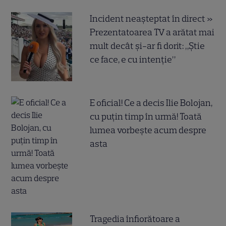
Incident neașteptat în direct »
Prezentatoarea TV a arătat mai
mult decât și-ar fi dorit: „Știe
ce face, e cu intenție”
E oficial! Ce a decis Ilie Bolojan,
cu puțin timp în urmă! Toată
lumea vorbește acum despre
asta
Tragedia înfiorătoare a