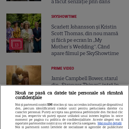
a făcut senzație prin dans
SKYSHOWTIME
Scarlett Johansson și Kristin
Scott Thomas, din nou mamă
și fiică pe ecran în „My
13
Mother's Wedding”. Când
apare filmul pe SkyShowtime
PRIME VIDEO
Jamie Campbell Bower, starul
din „Stranger Things”, intră în
universul „Stăpânul Inelelor”.
Nouă ne pasă ca datele tale personale să rămână
9
confidențiale
Ce rol legendar va interpreta în
sezonul 3
Noi și partenerii noștri
596
stocăm și/sau accesăm informații pe dispozitivul
dvs., precum identificatorii cookie unici pentru prelucrarea datelor cu
caracter personal. Puteți accepta sau gestiona preferințele dvs. făcând clic
mai jos, respectiv vă puteți opune utilizării unui interes legitim în orice
moment pe pagina cu politica de confidențialitate. Aceste alegeri vor fi
NETFLIX
raportate partenerilor noștri și nu vă vor afecta navigarea.
Mai multe detalii
Noi si partenerii nostri (retelele de socializare si agentiile de publicitate