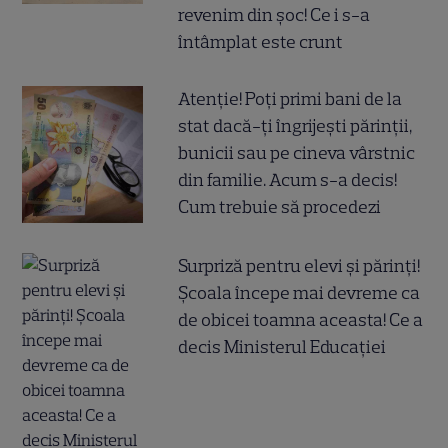
revenim din șoc! Ce i s-a
întâmplat este crunt
Atenție! Poți primi bani de la
stat dacă-ți îngrijești părinții,
bunicii sau pe cineva vârstnic
din familie. Acum s-a decis!
Cum trebuie să procedezi
Surpriză pentru elevi și părinți!
Școala începe mai devreme ca
de obicei toamna aceasta! Ce a
decis Ministerul Educației