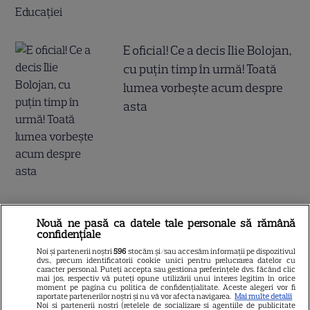
E oficial! Ce a decis Ilie Bolojan,
cu puțin timp în urmă! Toată
lumea vorbește acum despre
asta
Nouă ne pasă ca datele tale personale să rămână
confidențiale
Noi și partenerii noștri
596
stocăm și/sau accesăm informații pe dispozitivul
dvs., precum identificatorii cookie unici pentru prelucrarea datelor cu
caracter personal. Puteți accepta sau gestiona preferințele dvs. făcând clic
mai jos, respectiv vă puteți opune utilizării unui interes legitim în orice
moment pe pagina cu politica de confidențialitate. Aceste alegeri vor fi
raportate partenerilor noștri și nu vă vor afecta navigarea.
Mai multe detalii
Noi si partenerii nostri (retelele de socializare si agentiile de publicitate