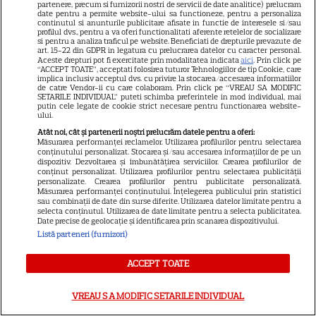
partenere, precum si furnizorii nostri de servicii de date analitice) prelucram
date pentru a permite website-ului sa functioneze, pentru a personaliza
continutul si anunturile publicitare afisate in functie de interesele si/sau
profilul dvs., pentru a va oferi functionalitati aferente retelelor de socializare
si pentru a analiza traficul pe website. Beneficiati de drepturile prevazute de
art. 15-22 din GDPR in legatura cu prelucrarea datelor cu caracter personal.
Aceste drepturi pot fi exercitate prin modalitatea indicata
aici
. Prin click pe
“ACCEPT TOATE”, acceptati folosirea tuturor Tehnologiilor de tip Cookie, care
implica inclusiv acceptul dvs. cu privire la stocarea/accesarea informatiilor
de catre Vendor-ii cu care colaboram. Prin click pe “VREAU SA MODIFIC
SETARILE INDIVIDUAL” puteti schimba preferintele in mod individual, mai
putin cele legate de cookie strict necesare pentru functionarea website-
ului.
Ce a aflat Daniela despre
Atât noi, cât și partenerii noștri prelucrăm datele pentru a oferi:
Valentin A DEVASTAT-O și abia
Măsurarea performanței reclamelor. Utilizarea profilurilor pentru selectarea
conținutului personalizat. Stocarea și/sau accesarea informațiilor de pe un
s-a oprit din plâns! Dezvăluirea
dispozitiv. Dezvoltarea și îmbunătățirea serviciilor. Crearea profilurilor de
conținut personalizat. Utilizarea profilurilor pentru selectarea publicității
făcută ÎN FAȚA CAMERELOR a
personalizate. Crearea profilurilor pentru publicitate personalizată.
Măsurarea performanței conținutului. Înțelegerea publicului prin statistici
luat prin surprindere chiar și
sau combinații de date din surse diferite. Utilizarea datelor limitate pentru a
selecta conținutul. Utilizarea de date limitate pentru a selecta publicitatea.
fanii emisiunii Casa Iubirii: "Nu
Date precise de geolocație și identificarea prin scanarea dispozitivului.
Listă parteneri (furnizori)
mă așteptam! Am aflat..."
ACCEPT TOATE
Radu, câștigătorul sezonului 2
VREAU SA MODIFIC SETARILE INDIVIDUAL
„Casa iubirii”, a ajuns pe patul