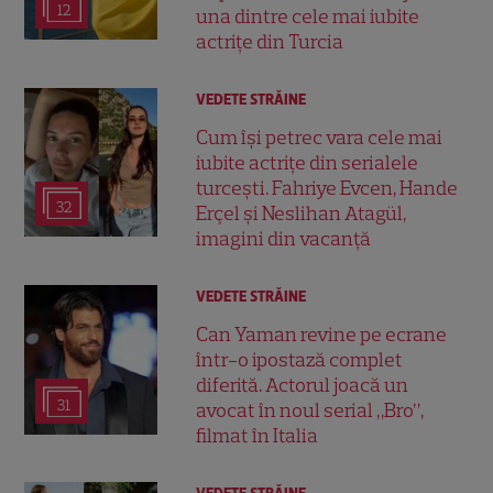
12
una dintre cele mai iubite
actrițe din Turcia
VEDETE STRĂINE
Cum își petrec vara cele mai
iubite actrițe din serialele
turcești. Fahriye Evcen, Hande
32
Erçel și Neslihan Atagül,
imagini din vacanță
VEDETE STRĂINE
Can Yaman revine pe ecrane
într-o ipostază complet
diferită. Actorul joacă un
31
avocat în noul serial „Bro”,
filmat în Italia