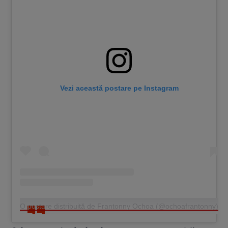
Vezi această postare pe Instagram
O postare distribuită de Frantonny Ochoa (@ochoafrantonny)