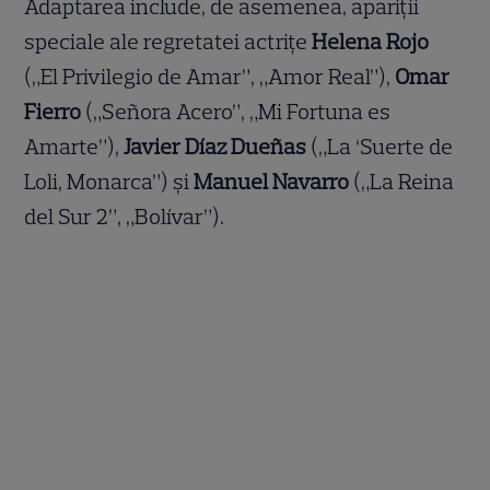
Adaptarea include, de asemenea, apariții
speciale ale regretatei actrițe
Helena Rojo
(„El Privilegio de Amar”, „Amor Real”),
Omar
Fierro
(„Señora Acero”, „Mi Fortuna es
Amarte”),
Javier Díaz Dueñas
(„La ‘Suerte de
Loli, Monarca”) și
Manuel Navarro
(„La Reina
del Sur 2”, „Bolívar”).