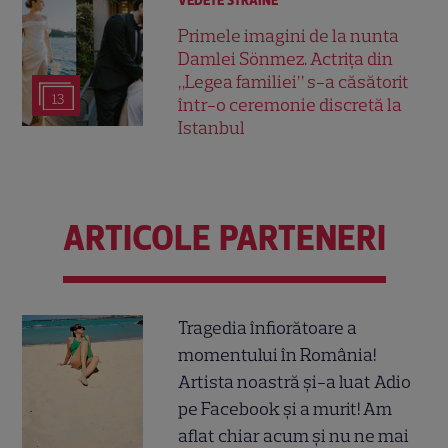
VEDETE STRĂINE
Primele imagini de la nunta
Damlei Sönmez. Actrița din
„Legea familiei” s-a căsătorit
13
într-o ceremonie discretă la
Istanbul
ARTICOLE PARTENERI
Tragedia înfiorătoare a
momentului în România!
Artista noastră și-a luat Adio
pe Facebook și a murit! Am
aflat chiar acum și nu ne mai