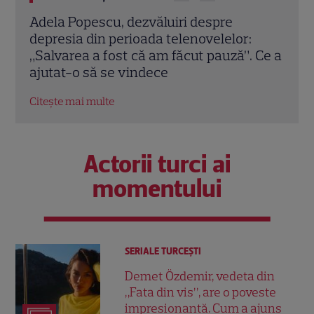
Giovanna Antonelli și Murilo Benício au
Îi ma
refăcut scena celebră din „Clona”. Jade și
una 
 Ce a
Lucas au emoționat fanii după 20 de ani
toat
Citește mai multe
Citeș
Actorii turci ai
momentului
SERIALE TURCEŞTI
Demet Özdemir, vedeta din
„Fata din vis”, are o poveste
impresionantă. Cum a ajuns