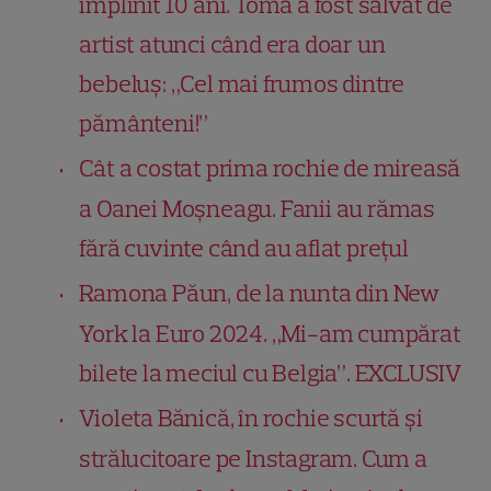
împlinit 10 ani. Toma a fost salvat de
artist atunci când era doar un
bebeluș: „Cel mai frumos dintre
pământeni!”
Cât a costat prima rochie de mireasă
a Oanei Moșneagu. Fanii au rămas
fără cuvinte când au aflat prețul
Ramona Păun, de la nunta din New
York la Euro 2024. „Mi-am cumpărat
bilete la meciul cu Belgia”. EXCLUSIV
Violeta Bănică, în rochie scurtă și
strălucitoare pe Instagram. Cum a