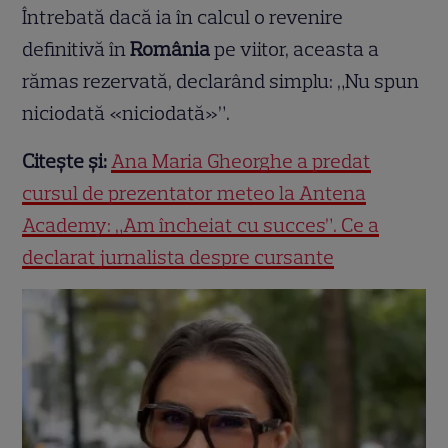
Întrebată dacă ia în calcul o revenire
definitivă în
România
pe viitor, aceasta a
rămas rezervată, declarând simplu: „Nu spun
niciodată «niciodată»”.
Citește și:
Ana Maria Gheorghe a predat
cursul de prezentator meteo la Antena
Academy: „Am încheiat cu succes”. Ce a
declarat jurnalista despre cursante