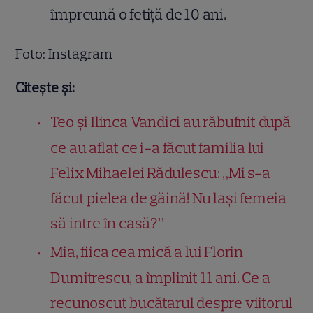
împreună o fetiță de 10 ani.
Foto: Instagram
Citește și:
Teo și Ilinca Vandici au răbufnit după
ce au aflat ce i-a făcut familia lui
Felix Mihaelei Rădulescu: „Mi s-a
făcut pielea de găină! Nu lași femeia
să intre în casă?”
Mia, fiica cea mică a lui Florin
Dumitrescu, a împlinit 11 ani. Ce a
recunoscut bucătarul despre viitorul