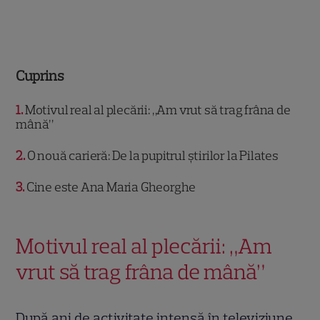
Cuprins
1
Motivul real al plecării: „Am vrut să trag frâna de
mână”
2
O nouă carieră: De la pupitrul știrilor la Pilates
3
Cine este Ana Maria Gheorghe
Motivul real al plecării: „Am
vrut să trag frâna de mână”
După ani de activitate intensă în televiziune,