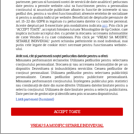
partenere, precum si furnizorii nostri de servicii de date analitice) prelucram
date pentru a permite website-ului sa functioneze, pentru a personaliza
Cum își petrec vara cele mai
continutul si anunturile publicitare afisate in functie de interesele si/sau
profilul dvs., pentru a va oferi functionalitati aferente retelelor de socializare
iubite actrițe din serialele
si pentru a analiza traficul pe website. Beneficiati de drepturile prevazute de
art. 15-22 din GDPR in legatura cu prelucrarea datelor cu caracter personal.
turcești. Fahriye Evcen, Hande
Aceste drepturi pot fi exercitate prin modalitatea indicata
aici
. Prin click pe
32
Erçel și Neslihan Atagül,
“ACCEPT TOATE”, acceptati folosirea tuturor Tehnologiilor de tip Cookie, care
implica inclusiv acceptul dvs. cu privire la stocarea/accesarea informatiilor
imagini din vacanță
de catre Vendor-ii cu care colaboram. Prin click pe “VREAU SA MODIFIC
SETARILE INDIVIDUAL” puteti schimba preferintele in mod individual, mai
putin cele legate de cookie strict necesare pentru functionarea website-
ului.
VEDETE STRĂINE
Atât noi, cât și partenerii noștri prelucrăm datele pentru a oferi:
Măsurarea performanței reclamelor. Utilizarea profilurilor pentru selectarea
Can Yaman revine pe ecrane
conținutului personalizat. Stocarea și/sau accesarea informațiilor de pe un
dispozitiv. Dezvoltarea și îmbunătățirea serviciilor. Crearea profilurilor de
într-o ipostază complet
conținut personalizat. Utilizarea profilurilor pentru selectarea publicității
diferită. Actorul joacă un
personalizate. Crearea profilurilor pentru publicitate personalizată.
Măsurarea performanței conținutului. Înțelegerea publicului prin statistici
31
avocat în noul serial „Bro”,
sau combinații de date din surse diferite. Utilizarea datelor limitate pentru a
selecta conținutul. Utilizarea de date limitate pentru a selecta publicitatea.
filmat în Italia
Date precise de geolocație și identificarea prin scanarea dispozitivului.
Listă parteneri (furnizori)
ACCEPT TOATE
ARTICOLE PARTENERI
VREAU SA MODIFIC SETARILE INDIVIDUAL