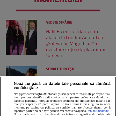
VEDETE STRĂINE
Halit Ergenç s-a lansat în
afaceri la Londra: Actorul din
„Suleyman Magnificul” a
deschis o rețea de plăcintării
turcești
SERIALE TURCEŞTI
Demet Özdemir, vedeta din
Nouă ne pasă ca datele tale personale să rămână
„Fata din vis”, are o poveste
confidențiale
impresionantă. Cum a ajuns
Noi și partenerii noștri
596
stocăm și/sau accesăm informații pe dispozitivul
12
una dintre cele mai iubite
dvs., precum identificatorii cookie unici pentru prelucrarea datelor cu
caracter personal. Puteți accepta sau gestiona preferințele dvs. făcând clic
actrițe din Turcia
mai jos, respectiv vă puteți opune utilizării unui interes legitim în orice
moment pe pagina cu politica de confidențialitate. Aceste alegeri vor fi
raportate partenerilor noștri și nu vă vor afecta navigarea.
Mai multe detalii
Noi si partenerii nostri (retelele de socializare si agentiile de publicitate
VEDETE STRĂINE