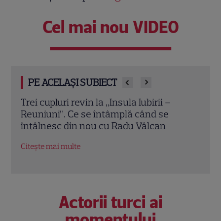
Cel mai nou VIDEO
PE ACELAȘI SUBIECT
Cheloo, declarație neașteptată înainte
Echip
de Asia Express: „Cred că e singura
Ce p
chestie la care m-am gândit”
conc
Citește mai multe
Citeș
Actorii turci ai
momentului