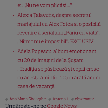
ei: „Nu ne vom plictisi…”
Alexia Țalavutis, despre secretul
mariajului cu Alex Fotea și o posibilă
revenire a serialului „Pariu cu viața”.
„Nimic nu e imposibil”. EXCLUSIV
Adela Popescu, album emoționant
cu 20 de imagini de la Șușani:
„Tradiția se păstrează și copiii cresc
cu aceste amintiri”. Cum arată acum
casa de vacanță
Ana Maria Gheorghe
Antena 1
observator
Urmărește-ne pe
Google News