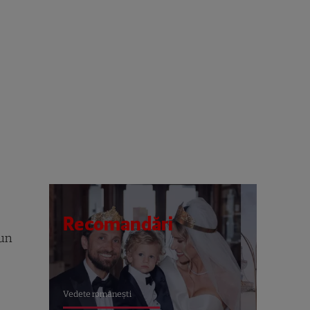
Recomandări
pun
Vedete româneşti