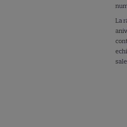
num
La r
aniv
cont
echi
sale