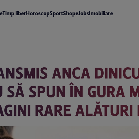
te
Timp liber
Horoscop
Sport
Shop
eJobs
Imobiliare
ANSMIS ANCA DINICU
 SĂ SPUN ÎN GURA M
AGINI RARE ALĂTURI 