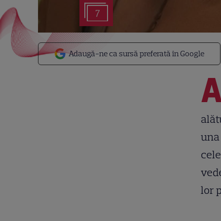
7
Adaugă-ne ca sursă preferată în Google
alăt
una 
cele
vede
lor 