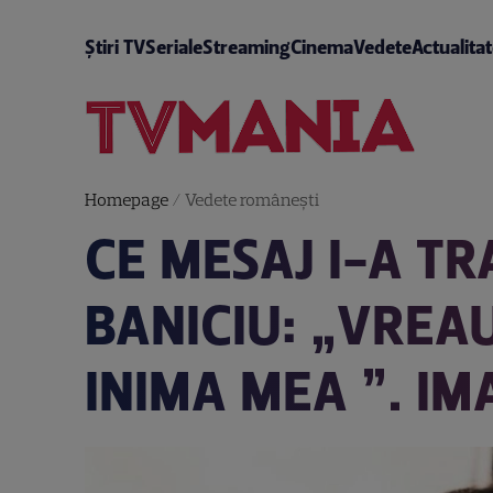
Știri TV
Seriale
Streaming
Cinema
Vedete
Actualita
Homepage
/
Vedete româneşti
CE MESAJ I-A TR
BANICIU: „VREAU
INIMA MEA ”. IM