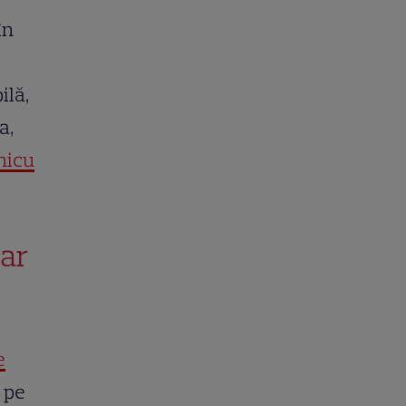
în
ilă,
a,
nicu
lar
e
 pe