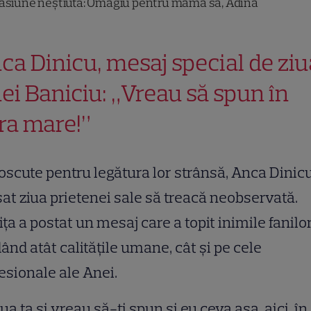
asiune neștiută: Omagiu pentru mama sa, Adina
ca Dinicu, mesaj special de ziu
ei Baniciu: „Vreau să spun în
ra mare!”
scute pentru legătura lor strânsă, Anca Dinic
sat ziua prietenei sale să treacă neobservată.
ița a postat un mesaj care a topit inimile fanilor
ând atât calitățile umane, cât și pe cele
esionale ale Anei.
iua ta și vreau să-ți spun și eu ceva așa, aici, în