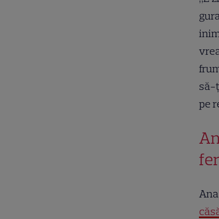
gura
inim
vrea
frum
să-ț
pe r
An
fer
Ana 
căsă