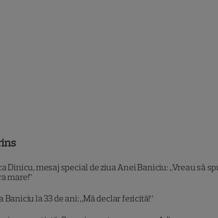
rins
a Dinicu, mesaj special de ziua Anei Baniciu: „Vreau să s
ra mare!”
 Baniciu la 33 de ani: „Mă declar fericită!”