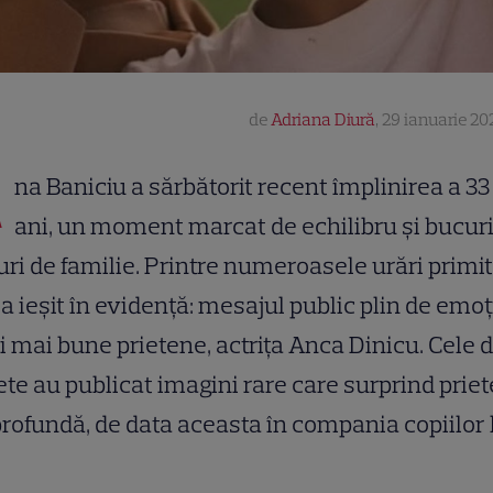
de
Adriana Diură
,
29 ianuarie 202
A
na Baniciu a sărbătorit recent împlinirea a 33
ani, un moment marcat de echilibru și bucur
uri de familie. Printre numeroasele urări primit
a ieșit în evidență: mesajul public plin de emoț
i mai bune prietene, actrița Anca Dinicu. Cele 
te au publicat imagini rare care surprind prie
profundă, de data aceasta în compania copiilor l