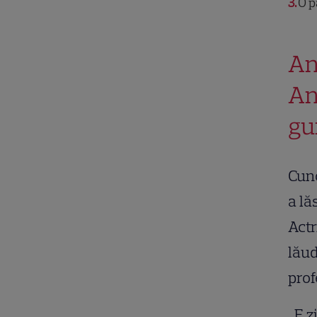
3
O p
An
An
gu
Cuno
a lă
Actr
lăud
prof
„E z