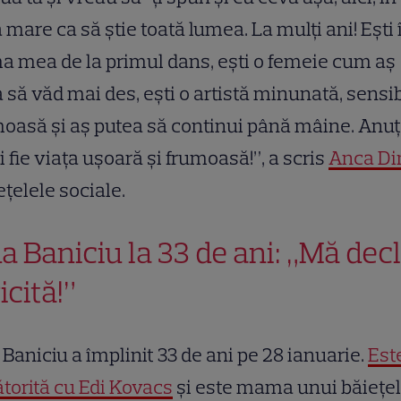
 mare ca să știe toată lumea. La mulți ani! Ești 
a mea de la primul dans, ești o femeie cum aș
 să văd mai des, ești o artistă minunată, sensib
oasă și aș putea să continui până mâine. Anuț
i fie viața ușoară și frumoasă!”, a scris
Anca Di
ețelele sociale.
a Baniciu la 33 de ani: „Mă dec
icită!”
Baniciu a împlinit 33 de ani pe 28 ianuarie.
Est
torită cu Edi Kovacs
și este mama unui băiețel