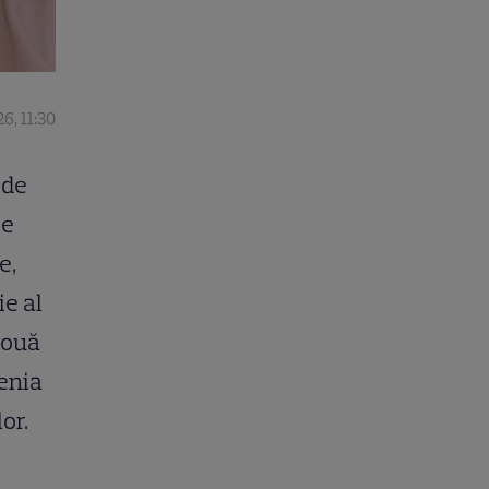
6, 11:30
 de
ie
e,
ie al
două
tenia
or.