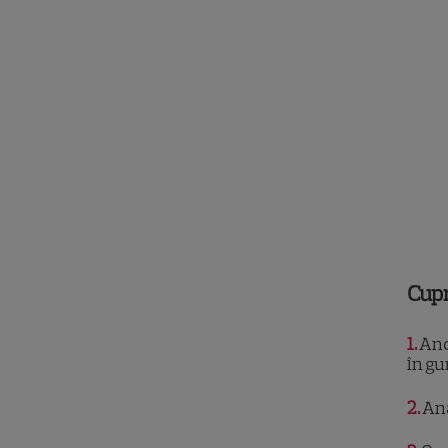
Cup
1
Anc
în gu
2
Ana