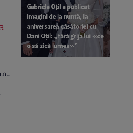
Gabriela Oțil a publicat
imagini de la nuntă, la
a
aniversarea căsătoriei cu
Dani Oțil: „Fără grija lui «ce
o să zică lumea»”
u nu
,