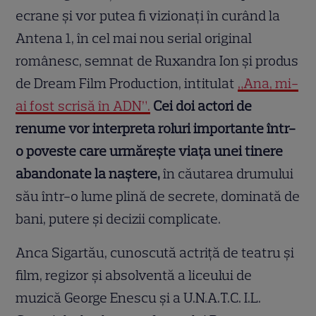
ecrane și vor putea fi vizionați în curând la
Antena 1, în cel mai nou serial original
românesc, semnat de Ruxandra Ion și produs
de Dream Film Production, intitulat
„Ana, mi-
ai fost scrisă în ADN”.
Cei doi actori de
renume vor interpreta roluri importante într-
o poveste care urmărește viața unei tinere
abandonate la naștere,
în căutarea drumului
său într-o lume plină de secrete, dominată de
bani, putere și decizii complicate.
Anca Sigartău, cunoscută actriță de teatru și
film, regizor și absolventă a liceului de
muzică George Enescu și a U.N.A.T.C. I.L.