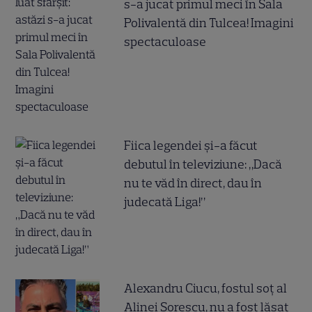
s-a jucat primul meci în Sala
Polivalentă din Tulcea! Imagini
spectaculoase
Fiica legendei și-a făcut
debutul în televiziune: „Dacă
nu te văd în direct, dau în
judecată Liga!”
Alexandru Ciucu, fostul soț al
Alinei Sorescu, nu a fost lăsat