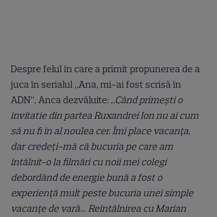
Despre felul în care a primit propunerea de a
juca în serialul „Ana, mi-ai fost scrisă în
ADN”, Anca dezvăluite:
„Când primeşti o
invitatie din partea Ruxandrei Ion nu ai cum
să nu fi în al noulea cer. Îmi place vacanţa,
dar credeţi-mā cā bucuria pe care am
întâlnit-o la filmāri cu noii mei colegi
debordând de energie bunā a fost o
experienţā mult peste bucuria unei simple
vacanţe de varā… Reîntâlnirea cu Marian