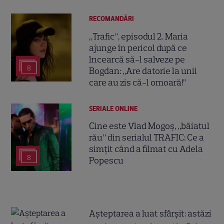
RECOMANDĂRI
„Trafic”, episodul 2. Maria
ajunge în pericol după ce
încearcă să-l salveze pe
8
Bogdan: „Are datorie la unii
care au zis că-l omoară!”
SERIALE ONLINE
Cine este Vlad Mogoș, „băiatul
rău” din serialul TRAFIC: Ce a
simțit când a filmat cu Adela
8
Popescu
Așteptarea a luat sfârșit: astăzi