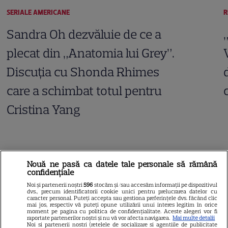
SERIALE AMERICANE
R
Sandra Oh dezvăluie de ce a
plecat din „Anatomia lui Grey”.
Discuția cu Shonda Rhimes
care a schimbat totul pentru
Cristina Yang
ARTICOLE PARTENERI
Nouă ne pasă ca datele tale personale să rămână
confidențiale
Noi și partenerii noștri
596
stocăm și/sau accesăm informații pe dispozitivul
dvs., precum identificatorii cookie unici pentru prelucrarea datelor cu
caracter personal. Puteți accepta sau gestiona preferințele dvs. făcând clic
Horoscop Urania | Previziuni
mai jos, respectiv vă puteți opune utilizării unui interes legitim în orice
moment pe pagina cu politica de confidențialitate. Aceste alegeri vor fi
raportate partenerilor noștri și nu vă vor afecta navigarea.
Mai multe detalii
astrologice pentru perioada 1 –
Noi si partenerii nostri (retelele de socializare si agentiile de publicitate