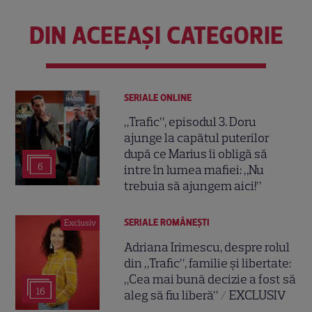
DIN ACEEAȘI CATEGORIE
SERIALE ONLINE
„Trafic”, episodul 3. Doru
ajunge la capătul puterilor
după ce Marius îi obligă să
6
intre în lumea mafiei: „Nu
trebuia să ajungem aici!”
SERIALE ROMÂNEŞTI
Exclusiv
Adriana Irimescu, despre rolul
din „Trafic”, familie și libertate:
„Cea mai bună decizie a fost să
16
aleg să fiu liberă” / EXCLUSIV