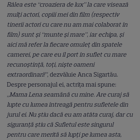
Râlea este “croaziera de lux” la care viseazā
mulţi actori, copiii mei din film (respectiv
tinerii actori cu care nu am mai colaborat în
film) sunt şi “munte şi mare”, iar echipa, şi
aici mă refer la fiecare omuleţ din spatele
camerei, pe care eu îl port în suflet cu mare
recunoştinţă, toţi, nişte oameni
extraordinari!”
, dezvăluie Anca Sigartău.
Despre personajul ei, actriţa mai spune:
„Mama Lena seamănă cu mine. Are curaj să
lupte cu lumea întreagă pentru sufletele din
jurul ei. Nu ştiu dacă eu am atâta curaj, dar cu
siguranţă ştiu că Sufletul este singurul
pentru care merită să lupţi pe lumea asta,