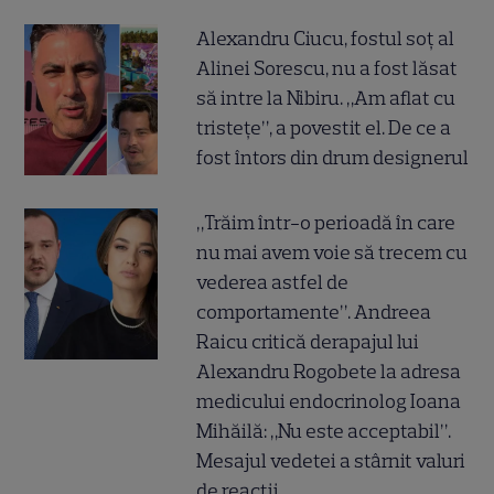
Alexandru Ciucu, fostul soț al
Alinei Sorescu, nu a fost lăsat
să intre la Nibiru. „Am aflat cu
tristețe”, a povestit el. De ce a
fost întors din drum designerul
„Trăim într-o perioadă în care
nu mai avem voie să trecem cu
vederea astfel de
comportamente”. Andreea
Raicu critică derapajul lui
Alexandru Rogobete la adresa
medicului endocrinolog Ioana
Mihăilă: „Nu este acceptabil”.
Mesajul vedetei a stârnit valuri
de reacții