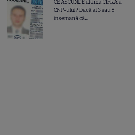
CE ASCUNDE ultima CIFRA a
CNP-ului? Dacă ai 3 sau 8
însemană că...