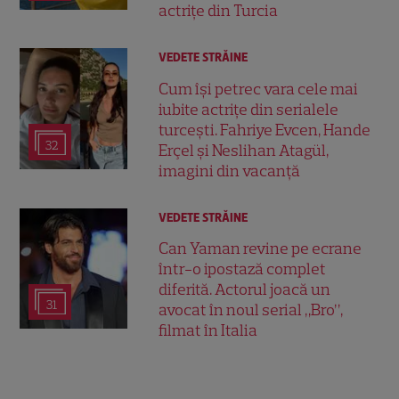
actrițe din Turcia
VEDETE STRĂINE
Cum își petrec vara cele mai
iubite actrițe din serialele
turcești. Fahriye Evcen, Hande
32
Erçel și Neslihan Atagül,
imagini din vacanță
VEDETE STRĂINE
Can Yaman revine pe ecrane
într-o ipostază complet
diferită. Actorul joacă un
31
avocat în noul serial „Bro”,
filmat în Italia