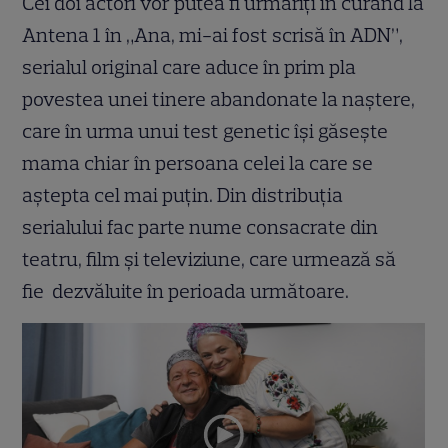
Cei doi actori vor putea fi urmăriţi în curând la
Antena 1 în „Ana, mi-ai fost scrisă în ADN”,
serialul original care aduce în prim pla
povestea unei tinere abandonate la naştere,
care în urma unui test genetic îşi găseşte
mama chiar în persoana celei la care se
aştepta cel mai puţin. Din distribuţia
serialului fac parte nume consacrate din
teatru, film și televiziune, care urmează să
fie dezvăluite în perioada următoare.