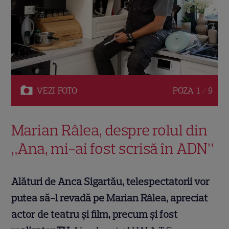
VEZI
FOTO
POZA
1 / 9
Marian Râlea, despre rolul din
„Ana, mi-ai fost scrisă în ADN”
Alături de Anca Sigartău, telespectatorii vor
putea să-l revadă pe Marian Râlea, apreciat
actor de teatru și film, precum și fost