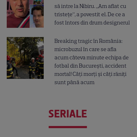
să intre la Nibiru. „Am aflat cu
tristețe”, a povestit el. De ce a
fost întors din drum designerul
Breaking tragic în România:
microbuzul în care se afla
acum câteva minute echipa de
fotbal din București, accident
mortal! Câți morți și câți răniți
sunt până acum
SERIALE