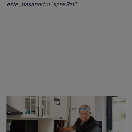
este „paşaportul” spre Rai!”.