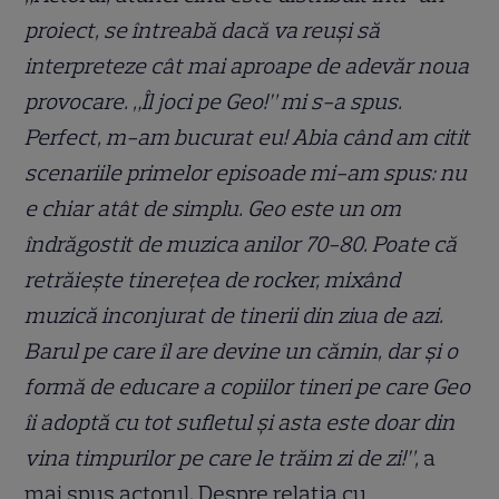
proiect, se întreabă dacă va reuși să
interpreteze cât mai aproape de adevăr noua
provocare. „Îl joci pe Geo!” mi s-a spus.
Perfect, m-am bucurat eu! Abia când am citit
scenariile primelor episoade mi-am spus: nu
e chiar atât de simplu. Geo este un om
îndrăgostit de muzica anilor 70-80. Poate că
retrăiește tinerețea de rocker, mixând
muzică inconjurat de tinerii din ziua de azi.
Barul pe care îl are devine un cămin, dar și o
formă de educare a copiilor tineri pe care Geo
îi adoptă cu tot sufletul și asta este doar din
vina timpurilor pe care le trăim zi de zi!”,
a
mai spus actorul.
Despre relaţia cu