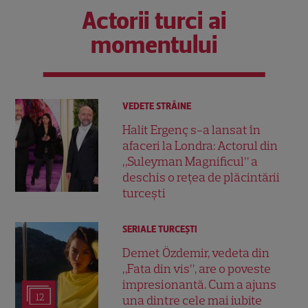
Actorii turci ai
momentului
VEDETE STRĂINE
Halit Ergenç s-a lansat în
afaceri la Londra: Actorul din
„Suleyman Magnificul” a
deschis o rețea de plăcintării
turcești
SERIALE TURCEŞTI
Demet Özdemir, vedeta din
„Fata din vis”, are o poveste
impresionantă. Cum a ajuns
12
una dintre cele mai iubite