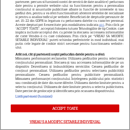
partenere, precum si furnizorii nostri de servicii de date analitice) prelucram
7 august 2026. Venus va intra
date pentru a permite website-ului sa functioneze, pentru a personaliza
continutul si anunturile publicitare afisate in functie de interesele si/sau
în zodia Balanței
profilul dvs., pentru a va oferi functionalitati aferente retelelor de socializare
si pentru a analiza traficul pe website. Beneficiati de drepturile prevazute de
art. 15-22 din GDPR in legatura cu prelucrarea datelor cu caracter personal.
Aceste drepturi pot fi exercitate prin modalitatea indicata
aici
. Prin click pe
“ACCEPT TOATE”, acceptati folosirea tuturor Tehnologiilor de tip Cookie, care
implica inclusiv acceptul dvs. cu privire la stocarea/accesarea informatiilor
Ulei de perilla – ce este și ce
de catre Vendor-ii cu care colaboram. Prin click pe “VREAU SA MODIFIC
SETARILE INDIVIDUAL” puteti schimba preferintele in mod individual, mai
beneficii are
putin cele legate de cookie strict necesare pentru functionarea website-
ului.
Atât noi, cât și partenerii noștri prelucrăm datele pentru a oferi:
Măsurarea performanței reclamelor. Utilizarea profilurilor pentru selectarea
conținutului personalizat. Stocarea și/sau accesarea informațiilor de pe un
dispozitiv. Dezvoltarea și îmbunătățirea serviciilor. Crearea profilurilor de
conținut personalizat. Utilizarea profilurilor pentru selectarea publicității
personalizate. Crearea profilurilor pentru publicitate personalizată.
Măsurarea performanței conținutului. Înțelegerea publicului prin statistici
sau combinații de date din surse diferite. Utilizarea datelor limitate pentru a
Postul Sfintei Mării – Postul
selecta conținutul. Utilizarea de date limitate pentru a selecta publicitatea.
Date precise de geolocație și identificarea prin scanarea dispozitivului.
Adormirii Maicii Domnului. Ce
Listă parteneri (furnizori)
se mănâncă în post
ACCEPT TOATE
VREAU SA MODIFIC SETARILE INDIVIDUAL