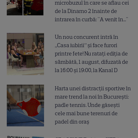
microbuzul în care se aflau cei
de la Dinamo 2 înainte de
intrarea în curbă: "A venit în..."
Un nou concurent intră în
„Casa iubirii” și face furori
printre fete! Nu ratați ediția de
sâmbătă, 1 august, difuzată de
la 16:00 și 19:00, la Kanal D
Harta unei distracții sportive în
mare trend la noi în București:
padle tennis. Unde găsești
cele mai bune terenuri de
padel din oraș