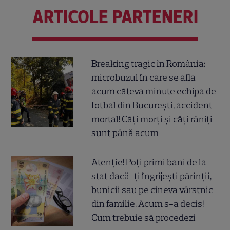
ARTICOLE PARTENERI
Breaking tragic în România:
microbuzul în care se afla
acum câteva minute echipa de
fotbal din București, accident
mortal! Câți morți și câți răniți
sunt până acum
Atenție! Poți primi bani de la
stat dacă-ți îngrijești părinții,
bunicii sau pe cineva vârstnic
din familie. Acum s-a decis!
Cum trebuie să procedezi