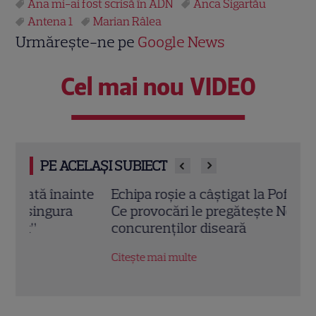
Ana mi-ai fost scrisă în ADN
Anca Sigartău
Antena 1
Marian Râlea
Urmărește-ne pe
Google News
Cel mai nou VIDEO
PE ACELAȘI SUBIECT
nte
Echipa roșie a câștigat la Poftiți pe la noi!
Iuli
Ce provocări le pregătește Nea Mărin
dimi
concurenților diseară
Ce s
Obse
Citește mai multe
Citeș