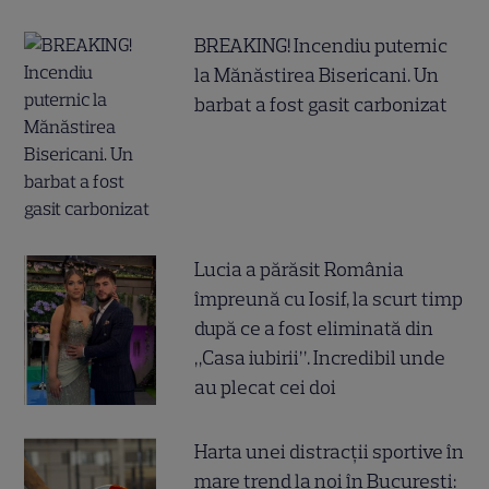
BREAKING! Incendiu puternic
la Mănăstirea Bisericani. Un
barbat a fost gasit carbonizat
Lucia a părăsit România
împreună cu Iosif, la scurt timp
după ce a fost eliminată din
„Casa iubirii”. Incredibil unde
au plecat cei doi
Harta unei distracții sportive în
mare trend la noi în București: