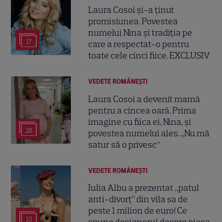
Laura Cosoi și-a ținut
promisiunea. Povestea
numelui Nina și tradiția pe
17
care a respectat-o pentru
toate cele cinci fiice. EXCLUSIV
VEDETE ROMÂNEŞTI
Laura Cosoi a devenit mamă
pentru a cincea oară. Prima
imagine cu fiica ei, Nina, și
28
povestea numelui ales. „Nu mă
satur să o privesc”
VEDETE ROMÂNEŞTI
Iulia Albu a prezentat „patul
anti-divorț” din vila sa de
peste 1 milion de euro! Ce
10
spune designerul despre piesa