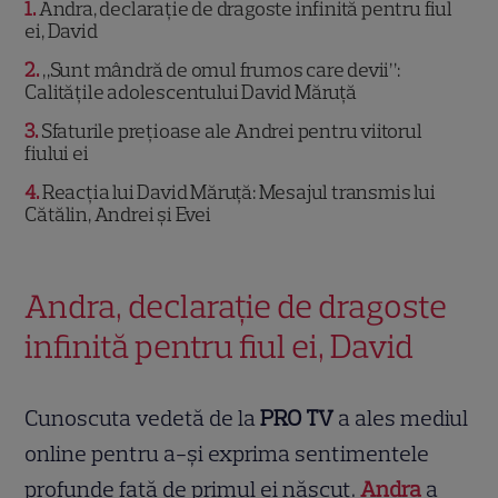
1
Andra, declarație de dragoste infinită pentru fiul
ei, David
2
„Sunt mândră de omul frumos care devii”:
Calitățile adolescentului David Măruță
3
Sfaturile prețioase ale Andrei pentru viitorul
fiului ei
4
Reacția lui David Măruță: Mesajul transmis lui
Cătălin, Andrei și Evei
Andra, declarație de dragoste
infinită pentru fiul ei, David
Cunoscuta vedetă de la
PRO TV
a ales mediul
online pentru a-și exprima sentimentele
profunde față de primul ei născut.
Andra
a