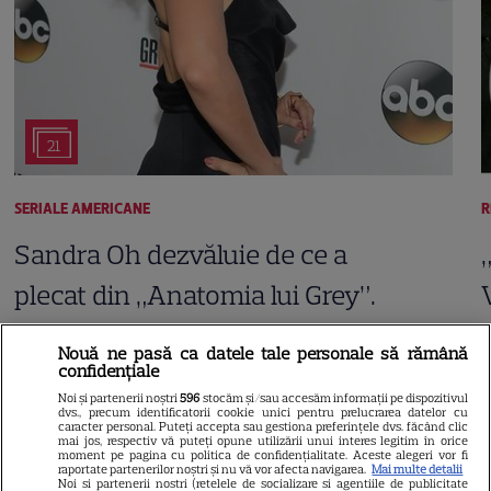
21
SERIALE AMERICANE
R
Sandra Oh dezvăluie de ce a
plecat din „Anatomia lui Grey”.
Discuția cu Shonda Rhimes
Nouă ne pasă ca datele tale personale să rămână
care a schimbat totul pentru
confidențiale
Noi și partenerii noștri
596
stocăm și/sau accesăm informații pe dispozitivul
Cristina Yang
dvs., precum identificatorii cookie unici pentru prelucrarea datelor cu
caracter personal. Puteți accepta sau gestiona preferințele dvs. făcând clic
mai jos, respectiv vă puteți opune utilizării unui interes legitim în orice
moment pe pagina cu politica de confidențialitate. Aceste alegeri vor fi
raportate partenerilor noștri și nu vă vor afecta navigarea.
Mai multe detalii
Noi si partenerii nostri (retelele de socializare si agentiile de publicitate