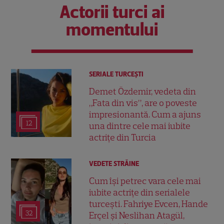
Actorii turci ai
momentului
SERIALE TURCEŞTI
Demet Özdemir, vedeta din
„Fata din vis”, are o poveste
impresionantă. Cum a ajuns
12
una dintre cele mai iubite
actrițe din Turcia
VEDETE STRĂINE
Cum își petrec vara cele mai
iubite actrițe din serialele
turcești. Fahriye Evcen, Hande
32
Erçel și Neslihan Atagül,