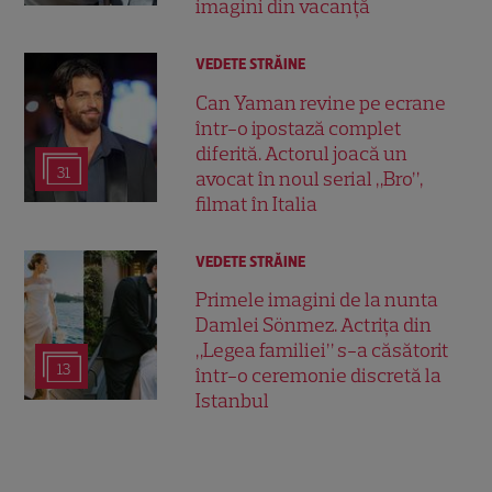
imagini din vacanță
VEDETE STRĂINE
Can Yaman revine pe ecrane
într-o ipostază complet
diferită. Actorul joacă un
31
avocat în noul serial „Bro”,
filmat în Italia
VEDETE STRĂINE
Primele imagini de la nunta
Damlei Sönmez. Actrița din
„Legea familiei” s-a căsătorit
13
într-o ceremonie discretă la
Istanbul