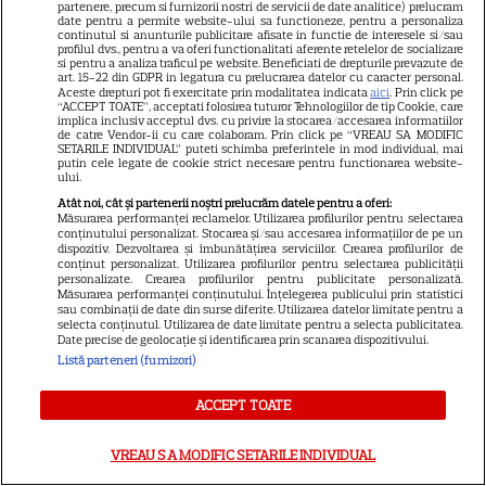
partenere, precum si furnizorii nostri de servicii de date analitice) prelucram
ARTICOLE PARTENERI
date pentru a permite website-ului sa functioneze, pentru a personaliza
continutul si anunturile publicitare afisate in functie de interesele si/sau
profilul dvs., pentru a va oferi functionalitati aferente retelelor de socializare
si pentru a analiza traficul pe website. Beneficiati de drepturile prevazute de
art. 15-22 din GDPR in legatura cu prelucrarea datelor cu caracter personal.
Aceste drepturi pot fi exercitate prin modalitatea indicata
aici
. Prin click pe
“ACCEPT TOATE”, acceptati folosirea tuturor Tehnologiilor de tip Cookie, care
implica inclusiv acceptul dvs. cu privire la stocarea/accesarea informatiilor
Horoscop 31 iulie 2026.
de catre Vendor-ii cu care colaboram. Prin click pe “VREAU SA MODIFIC
SETARILE INDIVIDUAL” puteti schimba preferintele in mod individual, mai
Scorpionii au șansa de a privi
putin cele legate de cookie strict necesare pentru functionarea website-
ului.
dincolo de aparențe
Atât noi, cât și partenerii noștri prelucrăm datele pentru a oferi:
Măsurarea performanței reclamelor. Utilizarea profilurilor pentru selectarea
conținutului personalizat. Stocarea și/sau accesarea informațiilor de pe un
dispozitiv. Dezvoltarea și îmbunătățirea serviciilor. Crearea profilurilor de
conținut personalizat. Utilizarea profilurilor pentru selectarea publicității
personalizate. Crearea profilurilor pentru publicitate personalizată.
Măsurarea performanței conținutului. Înțelegerea publicului prin statistici
sau combinații de date din surse diferite. Utilizarea datelor limitate pentru a
Tragerile loto din 30 iulie 2026.
selecta conținutul. Utilizarea de date limitate pentru a selecta publicitatea.
Date precise de geolocație și identificarea prin scanarea dispozitivului.
Numerele câştigătoare
Listă parteneri (furnizori)
extrase joi
ACCEPT TOATE
VREAU SA MODIFIC SETARILE INDIVIDUAL