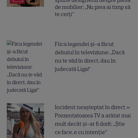
de mobilier: „Nu prea ai timp să
te cerți”
Fiica legendei și-a făcut
debutul în televiziune: „Dacă
nu te văd în direct, dau în
judecată Liga!”
Incident neașteptat în direct »
Prezentatoarea TV a arătat mai
mult decât și-ar fi dorit: „Știe
ce face, e cu intenție”