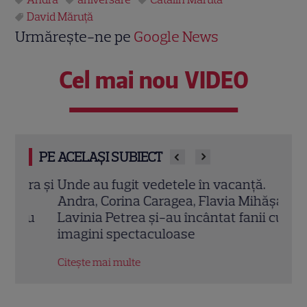
David Măruță
Urmărește-ne pe
Google News
Cel mai nou VIDEO
PE ACELAȘI SUBIECT
ra și
Unde au fugit vedetele în vacanță.
Unde
Andra, Corina Caragea, Flavia Mihășan și
Româ
ru
Lavinia Petrea și-au încântat fanii cu
Cătăl
imagini spectaculoase
Citeș
Citește mai multe