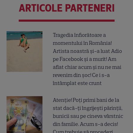
ARTICOLE PARTENERI
Tragedia înfiorătoare a
momentului în România!
Artista noastră și-a luat Adio
pe Facebook și a murit! Am
aflat chiar acum și nu ne mai
revenim din șoc! Ce i s-a
întâmplat este crunt
Atenție! Poți primi bani de la
stat dacă-ți îngrijești părinții,
bunicii sau pe cineva vârstnic
din familie. Acum s-a decis!
Cum trebuie să procedezi