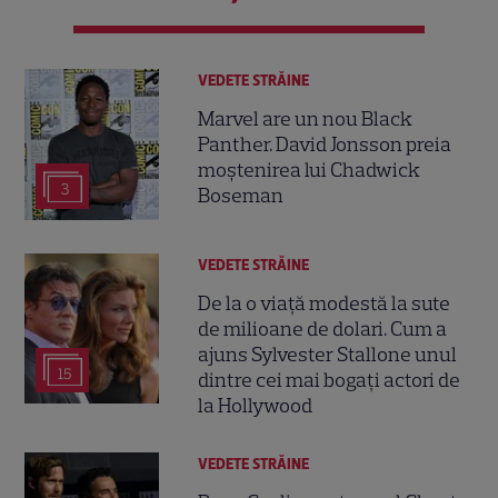
VEDETE STRĂINE
Marvel are un nou Black
Panther. David Jonsson preia
moștenirea lui Chadwick
3
Boseman
VEDETE STRĂINE
De la o viață modestă la sute
de milioane de dolari. Cum a
ajuns Sylvester Stallone unul
15
dintre cei mai bogați actori de
la Hollywood
VEDETE STRĂINE