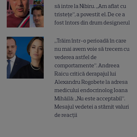
să intre la Nibiru. „Am aflat cu
tristețe”, a povestit el. De ce a
fost întors din drum designerul
„Trăim într-o perioadă în care
nu mai avem voie să trecem cu
vederea astfel de
comportamente”. Andreea
Raicu critică derapajul lui
Alexandru Rogobete la adresa
medicului endocrinolog Ioana
Mihăilă: „Nu este acceptabil”.
Mesajul vedetei a stârnit valuri
de reacții