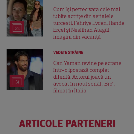
Cum își petrec vara cele mai
iubite actrițe din serialele
turcești. Fahriye Evcen, Hande
32
Erçel și Neslihan Atagül,
imagini din vacanță
VEDETE STRĂINE
Can Yaman revine pe ecrane
într-o ipostază complet
diferită. Actorul joacă un
31
avocat în noul serial „Bro”,
filmat în Italia
ARTICOLE PARTENERI