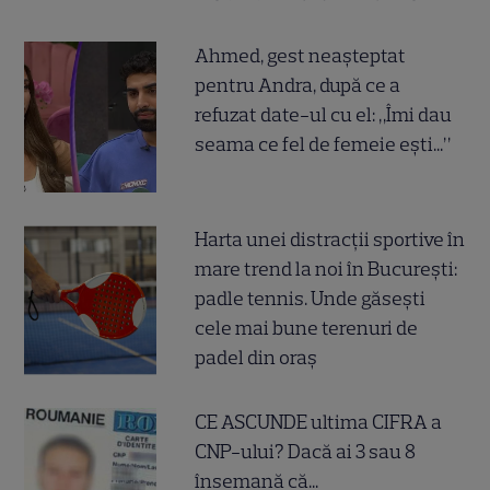
Ahmed, gest neașteptat
pentru Andra, după ce a
refuzat date-ul cu el: „Îmi dau
seama ce fel de femeie ești...”
Harta unei distracții sportive în
mare trend la noi în București:
padle tennis. Unde găsești
cele mai bune terenuri de
padel din oraș
CE ASCUNDE ultima CIFRA a
CNP-ului? Dacă ai 3 sau 8
însemană că...