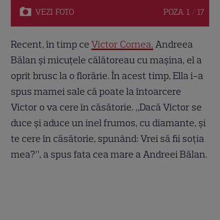
VEZI
FOTO
POZA
1 / 17
Recent, în timp ce
Victor Cornea,
Andreea
Bălan și micuțele călătoreau cu mașina, el a
oprit brusc la o florărie. În acest timp, Ella i-a
spus mamei sale că poate la întoarcere
Victor o va cere în căsătorie. „Dacă Victor se
duce și aduce un inel frumos, cu diamante, și
te cere în căsătorie, spunând: Vrei să fii soția
mea?”, a spus fata cea mare a Andreei Bălan.