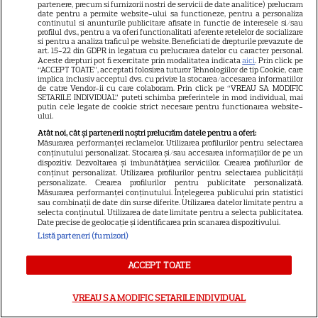
16
Banks” și „Un veac de
partenere, precum si furnizorii nostri de servicii de date analitice) prelucram
date pentru a permite website-ului sa functioneze, pentru a personaliza
singurătate”
continutul si anunturile publicitare afisate in functie de interesele si/sau
profilul dvs., pentru a va oferi functionalitati aferente retelelor de socializare
si pentru a analiza traficul pe website. Beneficiati de drepturile prevazute de
art. 15-22 din GDPR in legatura cu prelucrarea datelor cu caracter personal.
DISNEY PLUS
Aceste drepturi pot fi exercitate prin modalitatea indicata
aici
. Prin click pe
“ACCEPT TOATE”, acceptati folosirea tuturor Tehnologiilor de tip Cookie, care
implica inclusiv acceptul dvs. cu privire la stocarea/accesarea informatiilor
„Diavolul se îmbracă de la
de catre Vendor-ii cu care colaboram. Prin click pe “VREAU SA MODIFIC
SETARILE INDIVIDUAL” puteti schimba preferintele in mod individual, mai
Prada 2” s-a lansat pe Disney+.
putin cele legate de cookie strict necesare pentru functionarea website-
Meryl Streep și Anne
ului.
Hathaway revin la revista
Atât noi, cât și partenerii noștri prelucrăm datele pentru a oferi:
Măsurarea performanței reclamelor. Utilizarea profilurilor pentru selectarea
Runway
conținutului personalizat. Stocarea și/sau accesarea informațiilor de pe un
dispozitiv. Dezvoltarea și îmbunătățirea serviciilor. Crearea profilurilor de
conținut personalizat. Utilizarea profilurilor pentru selectarea publicității
personalizate. Crearea profilurilor pentru publicitate personalizată.
VEDETE STRĂINE
Măsurarea performanței conținutului. Înțelegerea publicului prin statistici
sau combinații de date din surse diferite. Utilizarea datelor limitate pentru a
Tom Holland, decizie radicală
selecta conținutul. Utilizarea de date limitate pentru a selecta publicitatea.
Date precise de geolocație și identificarea prin scanarea dispozitivului.
pentru noul său film! Ce
Listă parteneri (furnizori)
promisiune a făcut actorul
13
după momentele virale în care
ACCEPT TOATE
a făcut senzație prin dans
VREAU SA MODIFIC SETARILE INDIVIDUAL
SKYSHOWTIME