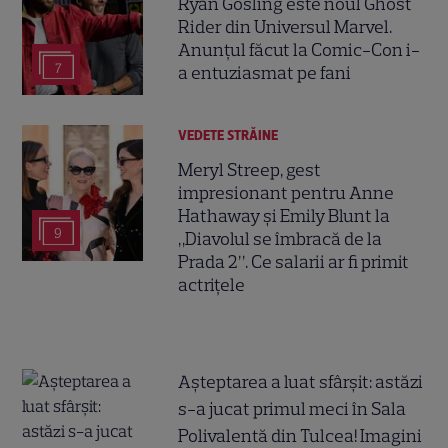
Ryan Gosling este noul Ghost
Rider din Universul Marvel.
Anunțul făcut la Comic-Con i-
7
a entuziasmat pe fani
VEDETE STRĂINE
Meryl Streep, gest
impresionant pentru Anne
Hathaway și Emily Blunt la
9
„Diavolul se îmbracă de la
Prada 2”. Ce salarii ar fi primit
actrițele
Așteptarea a luat sfârșit: astăzi
s-a jucat primul meci în Sala
Polivalentă din Tulcea! Imagini