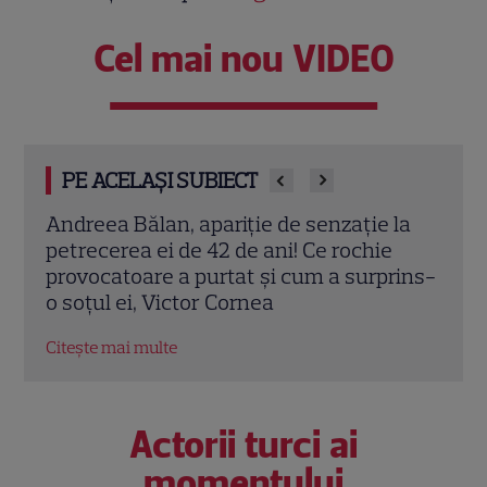
Cel mai nou VIDEO
PE ACELAȘI SUBIECT
la
Andreea Bălan rupe tăcerea! Adevărul
Andr
despre relația cu Petrișor Ruge, după ce
mier
rins-
dansatorul a lipsit de la nunta ei și de la
Corn
ultimul concert
prim
Citește mai multe
Citeș
Actorii turci ai
momentului