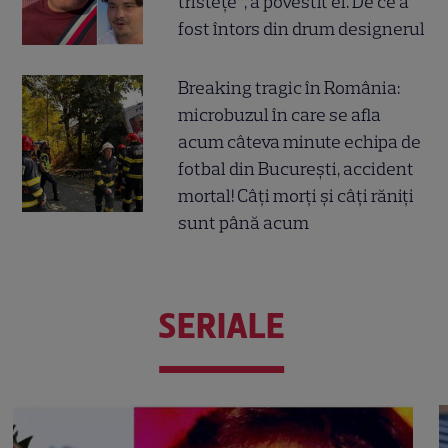
tristețe”, a povestit el. De ce a
fost întors din drum designerul
Breaking tragic în România:
microbuzul în care se afla
acum câteva minute echipa de
fotbal din București, accident
mortal! Câți morți și câți răniți
sunt până acum
SERIALE