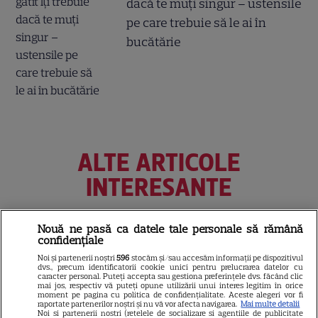
dacă te muți singur – ustensile
pe care trebuie să le ai în
bucătărie
ALTE ARTICOLE
INTERESANTE
Nouă ne pasă ca datele tale personale să rămână
confidențiale
NETFLIX
Noi și partenerii noștri
596
stocăm și/sau accesăm informații pe dispozitivul
dvs., precum identificatorii cookie unici pentru prelucrarea datelor cu
Noutăți Netflix în august 2026:
caracter personal. Puteți accepta sau gestiona preferințele dvs. făcând clic
mai jos, respectiv vă puteți opune utilizării unui interes legitim în orice
Robert De Niro, „Nosferatu” și
moment pe pagina cu politica de confidențialitate. Aceste alegeri vor fi
raportate partenerilor noștri și nu vă vor afecta navigarea.
Mai multe detalii
noile sezoane din „Outer
Noi si partenerii nostri (retelele de socializare si agentiile de publicitate