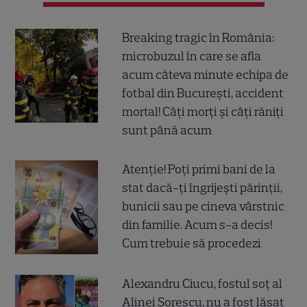
Breaking tragic în România:
microbuzul în care se afla
acum câteva minute echipa de
fotbal din București, accident
mortal! Câți morți și câți răniți
sunt până acum
Atenție! Poți primi bani de la
stat dacă-ți îngrijești părinții,
bunicii sau pe cineva vârstnic
din familie. Acum s-a decis!
Cum trebuie să procedezi
Alexandru Ciucu, fostul soț al
Alinei Sorescu, nu a fost lăsat