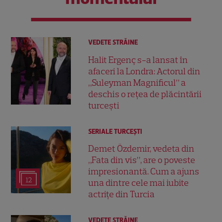
VEDETE STRĂINE
Halit Ergenç s-a lansat în
afaceri la Londra: Actorul din
„Suleyman Magnificul” a
deschis o rețea de plăcintării
turcești
SERIALE TURCEŞTI
Demet Özdemir, vedeta din
„Fata din vis”, are o poveste
impresionantă. Cum a ajuns
12
una dintre cele mai iubite
actrițe din Turcia
VEDETE STRĂINE