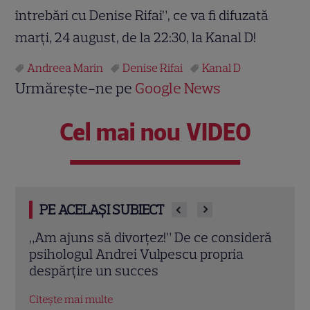
întrebări cu Denise Rifai”, ce va fi difuzată
marți, 24 august, de la 22:30, la Kanal D!
Andreea Marin
Denise Rifai
Kanal D
Urmărește-ne pe
Google News
Cel mai nou VIDEO
PE ACELAȘI SUBIECT
deră
Andreea Marin, imagini noi din grădina
Eva 
casei sale. Ce spune vedeta despre locul
emis
în care își găsește liniștea
un n
Citește mai multe
Citeș