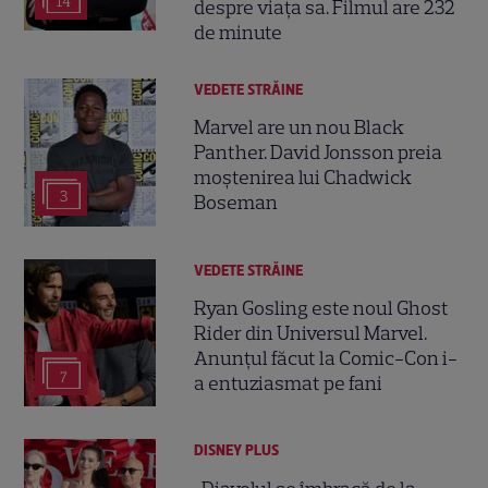
14
despre viața sa. Filmul are 232
de minute
VEDETE STRĂINE
Marvel are un nou Black
Panther. David Jonsson preia
moștenirea lui Chadwick
3
Boseman
VEDETE STRĂINE
Ryan Gosling este noul Ghost
Rider din Universul Marvel.
Anunțul făcut la Comic-Con i-
7
a entuziasmat pe fani
DISNEY PLUS