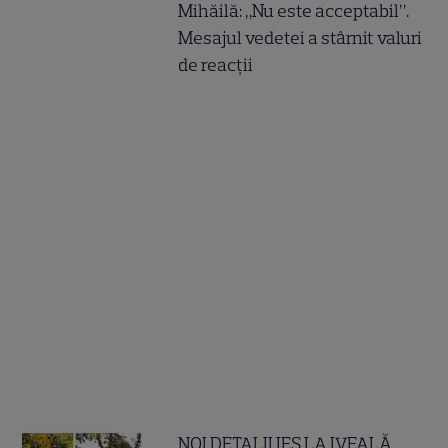
Mihăilă: „Nu este acceptabil”.
Mesajul vedetei a stârnit valuri
de reacții
NOI DETALII IES LA IVEALĂ