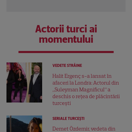
Actorii turci ai
momentului
VEDETE STRĂINE
Halit Ergenç s-a lansat în
afaceri la Londra: Actorul din
„Suleyman Magnificul” a
deschis o rețea de plăcintării
turcești
SERIALE TURCEŞTI
Demet Özdemir, vedeta din