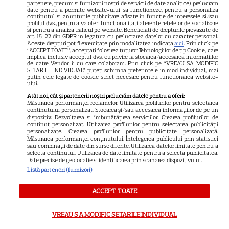
partenere, precum si furnizorii nostri de servicii de date analitice) prelucram
fost surprinse cele două
date pentru a permite website-ului sa functioneze, pentru a personaliza
continutul si anunturile publicitare afisate in functie de interesele si/sau
profilul dvs., pentru a va oferi functionalitati aferente retelelor de socializare
si pentru a analiza traficul pe website. Beneficiati de drepturile prevazute de
art. 15-22 din GDPR in legatura cu prelucrarea datelor cu caracter personal.
Aceste drepturi pot fi exercitate prin modalitatea indicata
aici
. Prin click pe
“ACCEPT TOATE”, acceptati folosirea tuturor Tehnologiilor de tip Cookie, care
implica inclusiv acceptul dvs. cu privire la stocarea/accesarea informatiilor
de catre Vendor-ii cu care colaboram. Prin click pe “VREAU SA MODIFIC
SETARILE INDIVIDUAL” puteti schimba preferintele in mod individual, mai
putin cele legate de cookie strict necesare pentru functionarea website-
ului.
Atât noi, cât și partenerii noștri prelucrăm datele pentru a oferi:
Măsurarea performanței reclamelor. Utilizarea profilurilor pentru selectarea
conținutului personalizat. Stocarea și/sau accesarea informațiilor de pe un
dispozitiv. Dezvoltarea și îmbunătățirea serviciilor. Crearea profilurilor de
conținut personalizat. Utilizarea profilurilor pentru selectarea publicității
personalizate. Crearea profilurilor pentru publicitate personalizată.
Despre Tvmania
Măsurarea performanței conținutului. Înțelegerea publicului prin statistici
sau combinații de date din surse diferite. Utilizarea datelor limitate pentru a
Contact
selecta conținutul. Utilizarea de date limitate pentru a selecta publicitatea.
Date precise de geolocație și identificarea prin scanarea dispozitivului.
Contacte televiziuni
Listă parteneri (furnizori)
Abonamente
ACCEPT TOATE
Publicitate
Termeni și condiții
VREAU SA MODIFIC SETARILE INDIVIDUAL
Despre cookies