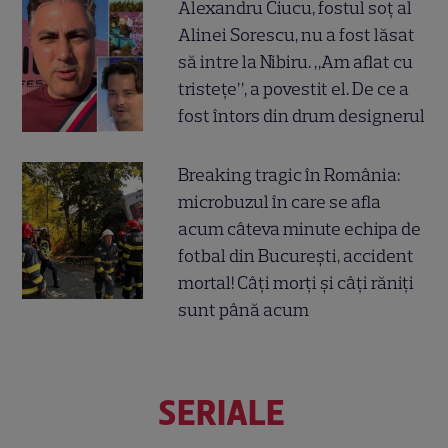
Alexandru Ciucu, fostul soț al
Alinei Sorescu, nu a fost lăsat
să intre la Nibiru. „Am aflat cu
tristețe”, a povestit el. De ce a
fost întors din drum designerul
Breaking tragic în România:
microbuzul în care se afla
acum câteva minute echipa de
fotbal din București, accident
mortal! Câți morți și câți răniți
sunt până acum
SERIALE