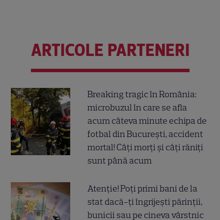
ARTICOLE PARTENERI
Breaking tragic în România:
microbuzul în care se afla
acum câteva minute echipa de
fotbal din București, accident
mortal! Câți morți și câți răniți
sunt până acum
Atenție! Poți primi bani de la
stat dacă-ți îngrijești părinții,
bunicii sau pe cineva vârstnic