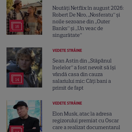
Noutăți Netflix în august 2026:
Robert De Niro, „Nosferatu” și
noile sezoane din „Outer
16
Banks” și „Un veac de
singurătate”
VEDETE STRĂINE
Sean Astin din „Stăpânul
Inelelor” a fost nevoit să își
vândă casa din cauza
14
salariului mic: Câți bani a
primit de fapt
VEDETE STRĂINE
Elon Musk, atac la adresa
regizorului premiat cu Oscar
care a realizat documentarul