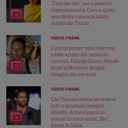
„Fata din vis”, are o poveste
impresionantă. Cum a ajuns
12
una dintre cele mai iubite
actrițe din Turcia
VEDETE STRĂINE
Cum își petrec vara cele mai
iubite actrițe din serialele
turcești. Fahriye Evcen, Hande
32
Erçel și Neslihan Atagül,
imagini din vacanță
VEDETE STRĂINE
Can Yaman revine pe ecrane
într-o ipostază complet
diferită. Actorul joacă un
31
avocat în noul serial „Bro”,
filmat în Italia