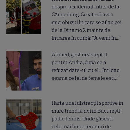
despre accidentul rutier de la
Câmpulung. Ce viteză avea
microbuzul în care se aflau cei
de la Dinamo 2 înainte de
intrarea în curbă: "A venit în..."
Ahmed, gest neașteptat
pentru Andra, după ce a
refuzat date-ul cu el: „Îmi dau
seama ce fel de femeie ești...”
Harta unei distracții sportive în
mare trend la noi în București:
padle tennis. Unde găsești
cele mai bune terenuri de