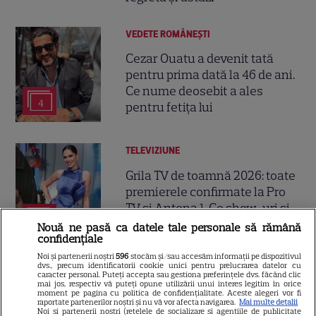
VEDETE ROMÂNEŞTI
Cezar Ouatu a devenit tată
pentru prima dată la 46 de ani.
Ce nume deosebit a ales
4
pentru fetița lui
TELEVIZIUNE
Grila TV de toamnă 2026: toate
premierele confirmate la Pro
TV și Antena 1. Ce show-uri și
9
seriale revin din septembrie
Nouă ne pasă ca datele tale personale să rămână
confidențiale
Noi și partenerii noștri
596
stocăm și/sau accesăm informații pe dispozitivul
dvs., precum identificatorii cookie unici pentru prelucrarea datelor cu
VEDETE STRĂINE
caracter personal. Puteți accepta sau gestiona preferințele dvs. făcând clic
mai jos, respectiv vă puteți opune utilizării unui interes legitim în orice
Jennifer Garner, ieșire rară la
moment pe pagina cu politica de confidențialitate. Aceste alegeri vor fi
raportate partenerilor noștri și nu vă vor afecta navigarea.
Mai multe detalii
prânz cu fiica ei, Violet. Cum au
Noi si partenerii nostri (retelele de socializare si agentiile de publicitate