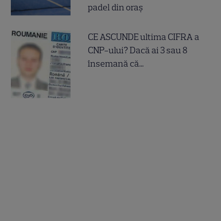
padel din oraș
CE ASCUNDE ultima CIFRA a
CNP-ului? Dacă ai 3 sau 8
însemană că...