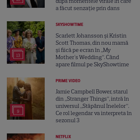
după momentele virale în care
a făcut senzație prin dans
SKYSHOWTIME
Scarlett Johansson și Kristin
Scott Thomas, din nou mamă
și fiică pe ecran în „My
13
Mother's Wedding”. Când
apare filmul pe SkyShowtime
PRIME VIDEO
Jamie Campbell Bower, starul
din „Stranger Things”, intră în
universul „Stăpânul Inelelor”.
9
Ce rol legendar va interpreta în
sezonul 3
NETFLIX