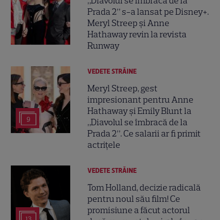
„Diavolul se îmbracă de la
Prada 2” s-a lansat pe Disney+.
Meryl Streep și Anne
Hathaway revin la revista
Runway
VEDETE STRĂINE
Meryl Streep, gest
impresionant pentru Anne
Hathaway și Emily Blunt la
9
„Diavolul se îmbracă de la
Prada 2”. Ce salarii ar fi primit
actrițele
VEDETE STRĂINE
Tom Holland, decizie radicală
pentru noul său film! Ce
promisiune a făcut actorul
13