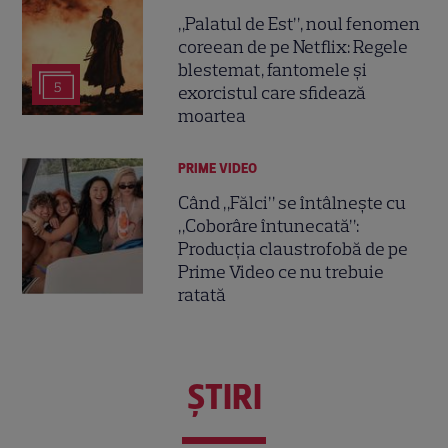
„Palatul de Est”, noul fenomen
coreean de pe Netflix: Regele
blestemat, fantomele și
5
exorcistul care sfidează
moartea
PRIME VIDEO
Când „Fălci” se întâlnește cu
„Coborâre întunecată”:
Producția claustrofobă de pe
Prime Video ce nu trebuie
ratată
ŞTIRI