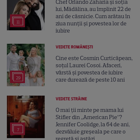
Chef Orlando Zaharia și soția
lui, Mădălina, au împlinit 22 de
ani de căsnicie. Cum arătau în
11
ziua nunții și povestea lor de
iubire
VEDETE ROMÂNEŞTI
Cine este Cosmin Curticăpean,
soțul Laurei Cosoi. Afaceri,
vârstă și povestea de iubire
29
care durează de peste 10 ani
VEDETE STRĂINE
O mai ții minte pe mama lui
Stifler din „American Pie”?
Jennifer Coolidge, la 64 de ani,
7
dezvăluie greșeala pe care o
regretă și astăzi