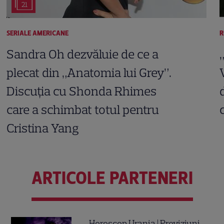
21
SERIALE AMERICANE
R
Sandra Oh dezvăluie de ce a
plecat din „Anatomia lui Grey”.
Discuția cu Shonda Rhimes
care a schimbat totul pentru
Cristina Yang
ARTICOLE PARTENERI
Horoscop Urania | Previziuni