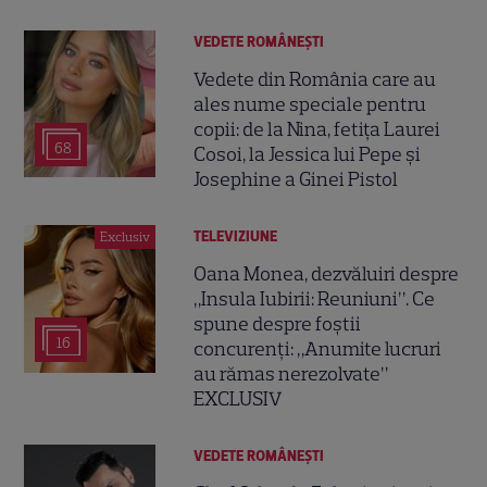
VEDETE ROMÂNEŞTI
Vedete din România care au
ales nume speciale pentru
copii: de la Nina, fetița Laurei
68
Cosoi, la Jessica lui Pepe și
Josephine a Ginei Pistol
TELEVIZIUNE
Exclusiv
Oana Monea, dezvăluiri despre
„Insula Iubirii: Reuniuni”. Ce
spune despre foștii
16
concurenți: „Anumite lucruri
au rămas nerezolvate”
EXCLUSIV
VEDETE ROMÂNEŞTI